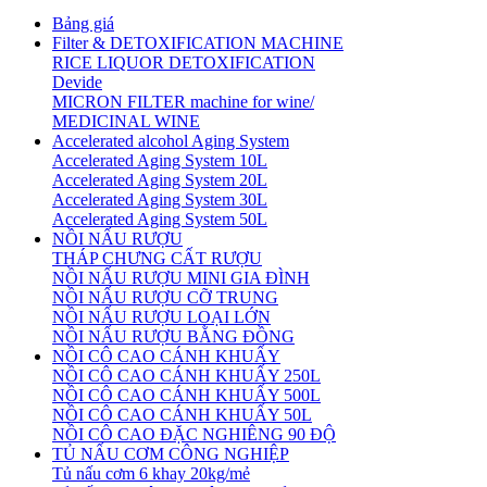
Bảng giá
Filter & DETOXIFICATION MACHINE
RICE LIQUOR DETOXIFICATION
Devide
MICRON FILTER machine for wine/
MEDICINAL WINE
Accelerated alcohol Aging System
Accelerated Aging System 10L
Accelerated Aging System 20L
Accelerated Aging System 30L
Accelerated Aging System 50L
NỒI NẤU RƯỢU
THÁP CHƯNG CẤT RƯỢU
NỒI NẤU RƯỢU MINI GIA ĐÌNH
NỒI NẤU RƯỢU CỠ TRUNG
NỒI NẤU RƯỢU LOẠI LỚN
NỒI NẤU RƯỢU BẰNG ĐỒNG
NỒI CÔ CAO CÁNH KHUẤY
NỒI CÔ CAO CÁNH KHUẤY 250L
NỒI CÔ CAO CÁNH KHUẤY 500L
NỒI CÔ CAO CÁNH KHUẤY 50L
NỒI CÔ CAO ĐẶC NGHIÊNG 90 ĐỘ
TỦ NẤU CƠM CÔNG NGHIỆP
Tủ nấu cơm 6 khay 20kg/mẻ