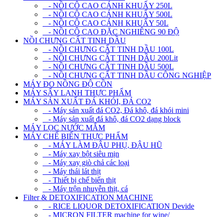
- NỒI CÔ CAO CÁNH KHUẤY 250L
- NỒI CÔ CAO CÁNH KHUẤY 500L
- NỒI CÔ CAO CÁNH KHUẤY 50L
- NỒI CÔ CAO ĐẶC NGHIÊNG 90 ĐỘ
NỒI CHƯNG CẤT TINH DẦU
- NỒI CHƯNG CẤT TINH DẦU 100L
- NỒI CHƯNG CẤT TINH DẦU 200Lit
- NỒI CHƯNG CẤT TINH DẦU 500L
- NỒI CHƯNG CẤT TINH DẦU CÔNG NGHIỆP
MÁY ĐO NỒNG ĐỘ CỒN
MÁY SẤY LẠNH THỰC PHẨM
MÁY SẢN XUẤT ĐÁ KHÓI, ĐÁ CO2
- Máy sản xuất đá CO2, Đá khô, đá khói mini
- Máy sản xuất đá khô, đá CO2 dạng block
MÁY LỌC NƯỚC MẮM
MÁY CHẾ BIẾN THỰC PHẨM
- MÁY LÀM ĐẬU PHỤ, ĐẬU HŨ
- Máy xay bột siêu mịn
- Máy xay giò chả các loại
- Máy thái lát thịt
- Thiết bị chế biến thịt
- Máy trộn nhuyễn thịt, cá
Filter & DETOXIFICATION MACHINE
- RICE LIQUOR DETOXIFICATION Devide
- MICRON FILTER machine for wine/