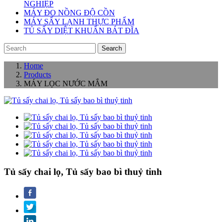
NGHIỆP
MÁY ĐO NỒNG ĐỘ CỒN
MÁY SẤY LẠNH THỰC PHẨM
TỦ SẤY DIỆT KHUẨN BÁT ĐĨA
Search
Home
Products
MÁY LỌC NƯỚC MẮM
Tủ sấy chai lọ, Tủ sấy bao bì thuỷ tinh