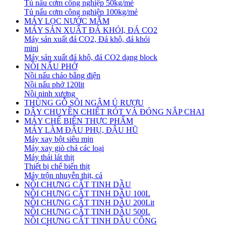
Tủ nấu cơm công nghiệp 50kg/mẻ
Tủ nấu cơm công nghiệp 100kg/mẻ
MÁY LỌC NƯỚC MẮM
MÁY SẢN XUẤT ĐÁ KHÓI, ĐÁ CO2
Máy sản xuất đá CO2, Đá khô, đá khói
mini
Máy sản xuất đá khô, đá CO2 dạng block
NỒI NẤU PHỞ
Nồi nấu cháo bằng điện
Nồi nấu phở 120lit
Nồi ninh xương
THÙNG GỖ SỒI NGÂM Ủ RƯỢU
DÂY CHUYỀN CHIẾT RÓT VÀ ĐÓNG NẮP CHAI
MÁY CHẾ BIẾN THỰC PHẨM
MÁY LÀM ĐẬU PHỤ, ĐẬU HŨ
Máy xay bột siêu mịn
Máy xay giò chả các loại
Máy thái lát thịt
Thiết bị chế biến thịt
Máy trộn nhuyễn thịt, cá
NỒI CHƯNG CẤT TINH DẦU
NỒI CHƯNG CẤT TINH DẦU 100L
NỒI CHƯNG CẤT TINH DẦU 200Lit
NỒI CHƯNG CẤT TINH DẦU 500L
NỒI CHƯNG CẤT TINH DẦU CÔNG