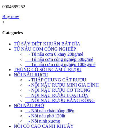
0904685252
Buy now
x
Categories
TỦ SẤY DIỆT KHUẨN BÁT ĐĨA
TỦ NẤU CƠM CÔNG NGHIỆP
- Tủ nấu cơm 6 khay 20kg/mẻ
- Tủ nấu cơm công nghiệp 50kg/mẻ
- Tủ nấu cơm công nghiệp 100kg/mẻ
THÙNG GỖ SỒI NGÂM Ủ RƯỢU
NỒI NẤU RƯỢU
- THÁP CHƯNG CẤT RƯỢU
- NỒI NẤU RƯỢU MINI GIA ĐÌNH
- NỒI NẤU RƯỢU CỠ TRUNG
- NỒI NẤU RƯỢU LOẠI LỚN
- NỒI NẤU RƯỢU BẰNG ĐỒNG
NỒI NẤU PHỞ
- Nồi nấu cháo bằng điện
- Nồi nấu phở 120lit
- Nồi ninh xương
NỒI CÔ CAO CÁNH KHUẤY