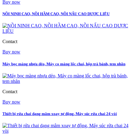
Buy now
NỒI NINH CAO, NỒI HẦM CAO, NỒI NẤU CAO DƯỢC LIỆU
Contact
Buy now
Máy bọc màng nhựa dẻo, Máy co màng lốc chai, hộp trà bánh, tem nhãn
Contact
Buy now
Thiết bị rửa chai dạng mâm xoay tự động, Máy súc rửa chai 24 vòi