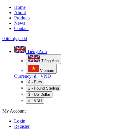
Home
About
Products
News
Contact
0 item(s)
-
0đ
Tiếng Anh
Tiếng Anh
Vietnam
Currency:
đ
- VND
€ - Euro
£ - Pound Sterling
$ - US Dollar
đ - VND
My Account
Login
Register