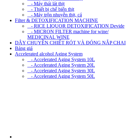
- Máy thái lát thịt
- Thiết bị chế biến thịt
- Máy trộn nhuyễn thịt, cá
Filter & DETOXIFICATION MACHINE
- RICE LIQUOR DETOXIFICATION Devide
- MICRON FILTER machine for wine/
MEDICINAL WINE
DÂY CHUYỀN CHIẾT RÓT VÀ ĐÓNG NẮP CHAI
Bảng giá
Accelerated alcohol Aging System
- Accelerated Aging System 10L
- Accelerated Aging System 20L
- Accelerated Aging System 30L
- Accelerated Aging System 50L