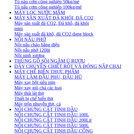
Tủ nấu cơm công nghiệp 50kg/mẻ
Tủ nấu cơm công nghiệp 100kg/mẻ
MÁY LỌC NƯỚC MẮM
MÁY SẢN XUẤT ĐÁ KHÓI, ĐÁ CO2
Máy sản xuất đá CO2, Đá khô, đá khói
mini
Máy sản xuất đá khô, đá CO2 dạng block
NỒI NẤU PHỞ
Nồi nấu cháo bằng điện
Nồi nấu phở 120lit
Nồi ninh xương
THÙNG GỖ SỒI NGÂM Ủ RƯỢU
DÂY CHUYỀN CHIẾT RÓT VÀ ĐÓNG NẮP CHAI
MÁY CHẾ BIẾN THỰC PHẨM
MÁY LÀM ĐẬU PHỤ, ĐẬU HŨ
Máy xay bột siêu mịn
Máy xay giò chả các loại
Máy thái lát thịt
Thiết bị chế biến thịt
Máy trộn nhuyễn thịt, cá
NỒI CHƯNG CẤT TINH DẦU
NỒI CHƯNG CẤT TINH DẦU 100L
NỒI CHƯNG CẤT TINH DẦU 200Lit
NỒI CHƯNG CẤT TINH DẦU 500L
NỒI CHƯNG CẤT TINH DẦU CÔNG