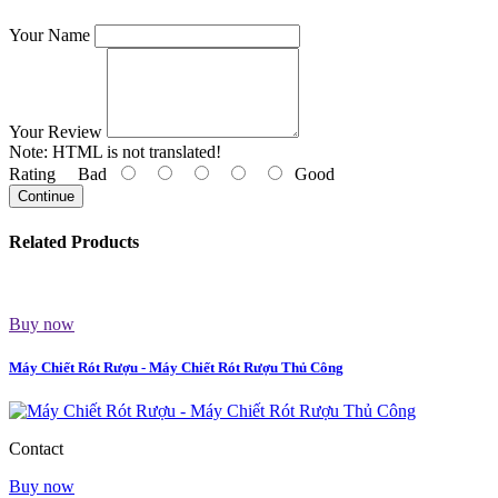
Your Name
Your Review
Note:
HTML is not translated!
Rating
Bad
Good
Continue
Related Products
Buy now
Máy Chiết Rót Rượu - Máy Chiết Rót Rượu Thủ Công
Contact
Buy now