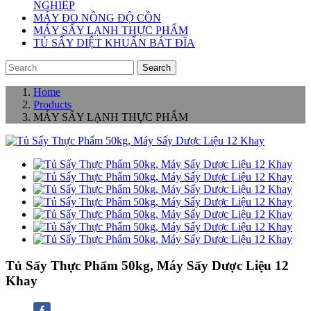
NGHIỆP
MÁY ĐO NỒNG ĐỘ CỒN
MÁY SẤY LẠNH THỰC PHẨM
TỦ SẤY DIỆT KHUẨN BÁT ĐĨA
Search
Home
Products
MÁY SẤY LẠNH THỰC PHẨM
Tủ Sấy Thực Phẩm 50kg, Máy Sấy Dược Liệu 12
Khay