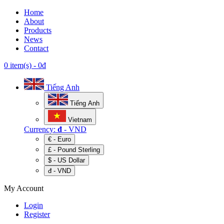
Home
About
Products
News
Contact
0 item(s)
-
0đ
Tiếng Anh
Tiếng Anh
Vietnam
Currency:
đ
- VND
€ - Euro
£ - Pound Sterling
$ - US Dollar
đ - VND
My Account
Login
Register