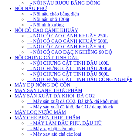
- NỒI NẤU RƯỢU BẰNG ĐỒNG
NỒI NẤU PHỞ
- Nồi nấu cháo bằng điện
- Nồi nấu phở 120lit
- Nồi ninh xương
NỒI CÔ CAO CÁNH KHUẤY
- NỒI CÔ CAO CÁNH KHUẤY 250L
- NỒI CÔ CAO CÁNH KHUẤY 500L
- NỒI CÔ CAO CÁNH KHUẤY 50L
- NỒI CÔ CAO ĐẶC NGHIÊNG 90 ĐỘ
NỒI CHƯNG CẤT TINH DẦU
- NỒI CHƯNG CẤT TINH DẦU 100L
- NỒI CHƯNG CẤT TINH DẦU 200Lit
- NỒI CHƯNG CẤT TINH DẦU 500L
- NỒI CHƯNG CẤT TINH DẦU CÔNG NGHIỆP
MÁY ĐO NỒNG ĐỘ CỒN
MÁY SẤY LẠNH THỰC PHẨM
MÁY SẢN XUẤT ĐÁ KHÓI, ĐÁ CO2
- Máy sản xuất đá CO2, Đá khô, đá khói mini
- Máy sản xuất đá khô, đá CO2 dạng block
MÁY LỌC NƯỚC MẮM
MÁY CHẾ BIẾN THỰC PHẨM
- MÁY LÀM ĐẬU PHỤ, ĐẬU HŨ
- Máy xay bột siêu mịn
- Máy xay giò chả các loại