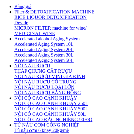
Bảng giá
Filter & DETOXIFICATION MACHINE
RICE LIQUOR DETOXIFICATION
Devide
MICRON FILTER machine for wine/
MEDICINAL WINE
Accelerated alcohol Aging System
Accelerated Aging System 10L
Accelerated Aging System 20L
Accelerated Aging System 30L
Accelerated Aging System 50L
NỒI NẤU RƯỢU
THÁP CHƯNG CẤT RƯỢU
NỒI NẤU RƯỢU MINI GIA ĐÌNH
NỒI NẤU RƯỢU CỠ TRUNG
NỒI NẤU RƯỢU LOẠI LỚN
NỒI NẤU RƯỢU BẰNG ĐỒNG
NỒI CÔ CAO CÁNH KHUẤY
NỒI CÔ CAO CÁNH KHUẤY 250L
NỒI CÔ CAO CÁNH KHUẤY 500L
NỒI CÔ CAO CÁNH KHUẤY 50L
NỒI CÔ CAO ĐẶC NGHIÊNG 90 ĐỘ
TỦ NẤU CƠM CÔNG NGHIỆP
Tủ nấu cơm 6 khay 20kg/mẻ