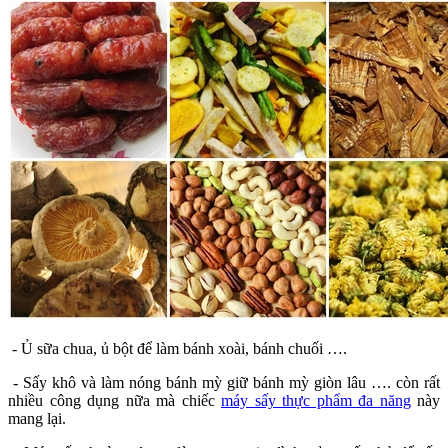
- Ủ sữa chua, ủ bột để làm bánh xoài, bánh chuối ….
- Sấy khô và làm nóng bánh mỳ giữ bánh mỳ giòn lâu …. còn rất
nhiều công dụng nữa mà chiếc
máy sấy thực phẩm đa năng
này
mang lại.