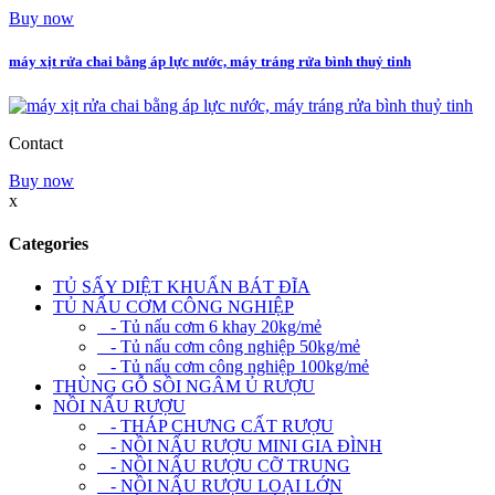
Buy now
máy xịt rửa chai bằng áp lực nước, máy tráng rửa bình thuỷ tinh
Contact
Buy now
x
Categories
TỦ SẤY DIỆT KHUẨN BÁT ĐĨA
TỦ NẤU CƠM CÔNG NGHIỆP
- Tủ nấu cơm 6 khay 20kg/mẻ
- Tủ nấu cơm công nghiệp 50kg/mẻ
- Tủ nấu cơm công nghiệp 100kg/mẻ
THÙNG GỖ SỒI NGÂM Ủ RƯỢU
NỒI NẤU RƯỢU
- THÁP CHƯNG CẤT RƯỢU
- NỒI NẤU RƯỢU MINI GIA ĐÌNH
- NỒI NẤU RƯỢU CỠ TRUNG
- NỒI NẤU RƯỢU LOẠI LỚN