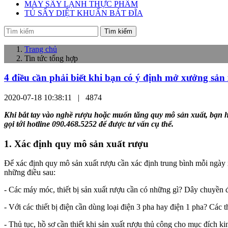
MÁY SẤY LẠNH THỰC PHẨM
TỦ SẤY DIỆT KHUẨN BÁT ĐĨA
Tìm kiếm
Trang chủ
Tin tức tổng hợp
4 điều cần phải biết khi bạn có ý định mở xưởng sản
2020-07-18 10:38:11 |
4874
Khi bắt tay vào nghề rượu hoặc muốn tăng quy mô sản xuất, bạn h
gọi tới hotline 090.468.5252 để được tư vấn cụ thể.
1. Xác định quy mô sản xuất rượu
Để xác định quy mô sản xuất rượu cần xác định trung bình mỗi ngày
những điều sau:
- Các máy móc, thiết bị sản xuất rượu cần có những gì? Dây chuyền 
- Với các thiết bị điện cần dùng loại điện 3 pha hay điện 1 pha? Các t
- Thủ tục, hồ sơ cần thiết khi sản xuất rượu thủ công cho mục đích k