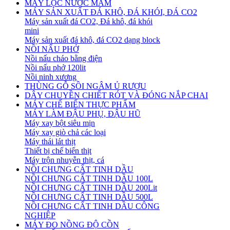
MÁY LỌC NƯỚC MẮM
MÁY SẢN XUẤT ĐÁ KHÔ, ĐÁ KHÓI, ĐÁ CO2
Máy sản xuất đá CO2, Đá khô, đá khói
mini
Máy sản xuất đá khô, đá CO2 dạng block
NỒI NẤU PHỞ
Nồi nấu cháo bằng điện
Nồi nấu phở 120lit
Nồi ninh xương
THÙNG GỖ SỒI NGÂM Ủ RƯỢU
DÂY CHUYỀN CHIẾT RÓT VÀ ĐÓNG NẮP CHAI
MÁY CHẾ BIẾN THỰC PHẨM
MÁY LÀM ĐẬU PHỤ, ĐẬU HŨ
Máy xay bột siêu mịn
Máy xay giò chả các loại
Máy thái lát thịt
Thiết bị chế biến thịt
Máy trộn nhuyễn thịt, cá
NỒI CHƯNG CẤT TINH DẦU
NỒI CHƯNG CẤT TINH DẦU 100L
NỒI CHƯNG CẤT TINH DẦU 200Lit
NỒI CHƯNG CẤT TINH DẦU 500L
NỒI CHƯNG CẤT TINH DẦU CÔNG
NGHIỆP
MÁY ĐO NỒNG ĐỘ CỒN