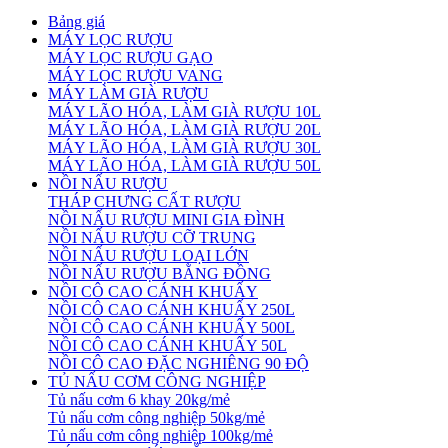
Bảng giá
MÁY LỌC RƯỢU
MÁY LỌC RƯỢU GẠO
MÁY LỌC RƯỢU VANG
MÁY LÀM GIÀ RƯỢU
MÁY LÃO HÓA, LÀM GIÀ RƯỢU 10L
MÁY LÃO HÓA, LÀM GIÀ RƯỢU 20L
MÁY LÃO HÓA, LÀM GIÀ RƯỢU 30L
MÁY LÃO HÓA, LÀM GIÀ RƯỢU 50L
NỒI NẤU RƯỢU
THÁP CHƯNG CẤT RƯỢU
NỒI NẤU RƯỢU MINI GIA ĐÌNH
NỒI NẤU RƯỢU CỠ TRUNG
NỒI NẤU RƯỢU LOẠI LỚN
NỒI NẤU RƯỢU BẰNG ĐỒNG
NỒI CÔ CAO CÁNH KHUẤY
NỒI CÔ CAO CÁNH KHUẤY 250L
NỒI CÔ CAO CÁNH KHUẤY 500L
NỒI CÔ CAO CÁNH KHUẤY 50L
NỒI CÔ CAO ĐẶC NGHIÊNG 90 ĐỘ
TỦ NẤU CƠM CÔNG NGHIỆP
Tủ nấu cơm 6 khay 20kg/mẻ
Tủ nấu cơm công nghiệp 50kg/mẻ
Tủ nấu cơm công nghiệp 100kg/mẻ