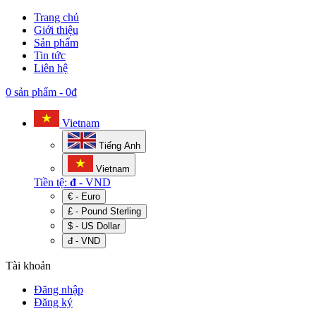
Trang chủ
Giới thiệu
Sản phẩm
Tin tức
Liên hệ
0 sản phẩm
-
0đ
Vietnam
Tiếng Anh
Vietnam
Tiền tệ:
đ
- VND
€ - Euro
£ - Pound Sterling
$ - US Dollar
đ - VND
Tài khoản
Đăng nhập
Đăng ký