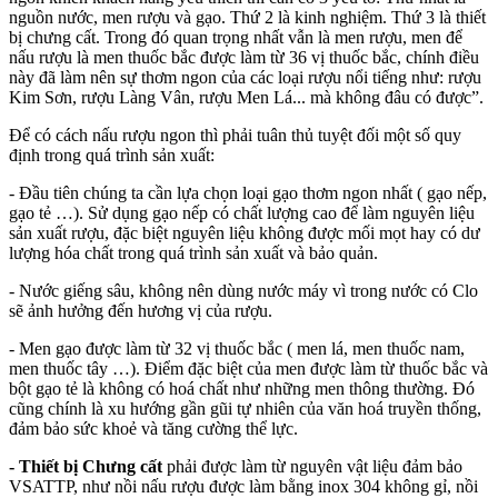
nguồn nước, men rượu và gạo. Thứ 2 là kinh nghiệm. Thứ 3 là thiết
bị chưng cất. Trong đó quan trọng nhất vẫn là men rượu, men để
nấu rượu là men thuốc bắc được làm từ 36 vị thuốc bắc, chính điều
này đã làm nên sự thơm ngon của các loại rượu nổi tiếng như: rượu
Kim Sơn, rượu Làng Vân, rượu Men Lá... mà không đâu có được”.
Để có cách nấu rượu ngon thì phải tuân thủ tuyệt đối một số quy
định trong quá trình sản xuất:
- Đầu tiên chúng ta cần lựa chọn loại gạo thơm ngon nhất ( gạo nếp,
gạo tẻ …). Sử dụng gạo nếp có chất lượng cao để làm nguyên liệu
sản xuất rượu, đặc biệt nguyên liệu không được mối mọt hay có dư
lượng hóa chất trong quá trình sản xuất và bảo quản.
- Nước giếng sâu, không nên dùng nước máy vì trong nước có Clo
sẽ ảnh hưởng đến hương vị của rượu.
- Men gạo được làm từ 32 vị thuốc bắc ( men lá, men thuốc nam,
men thuốc tây …). Điểm đặc biệt của men được làm từ thuốc bắc và
bột gạo tẻ là không có hoá chất như những men thông thường. Đó
cũng chính là xu hướng gần gũi tự nhiên của văn hoá truyền thống,
đảm bảo sức khoẻ và tăng cường thể lực.
- Thiết bị Chưng cất
phải được làm từ nguyên vật liệu đảm bảo
VSATTP, như nồi nấu rượu được làm bằng inox 304 không gỉ, nồi