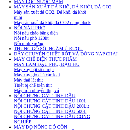
MÁY LỌC NƯỚC MẮM
MÁY SẢN XUẤT ĐÁ KHÔ, ĐÁ KHÓI, ĐÁ CO2
Máy sản xuất đá CO2, Đá khô, đá khói
mini
Máy sản xuất đá khô, đá CO2 dạng block
NỒI NẤU PHỞ
Nồi nấu cháo bằng điện
Nồi nấu phở 120lit
Nồi ninh xương
THÙNG GỖ SỒI NGÂM Ủ RƯỢU
DÂY CHUYỀN CHIẾT RÓT VÀ ĐÓNG NẮP CHAI
MÁY CHẾ BIẾN THỰC PHẨM
MÁY LÀM ĐẬU PHỤ, ĐẬU HŨ
Máy xay bột siêu mịn
Máy xay giò chả các loại
Máy thái lát thịt
Thiết bị chế biến thịt
Máy trộn nhuyễn thịt, cá
NỒI CHƯNG CẤT TINH DẦU
NỒI CHƯNG CẤT TINH DẦU 100L
NỒI CHƯNG CẤT TINH DẦU 200Lit
NỒI CHƯNG CẤT TINH DẦU 500L
NỒI CHƯNG CẤT TINH DẦU CÔNG
NGHIỆP
MÁY ĐO NỒNG ĐỘ CỒN