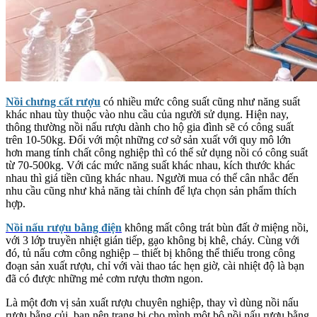
Nồi chưng cất rượu
có nhiều mức công suất cũng như năng suất
khác nhau tùy thuộc vào nhu cầu của người sử dụng. Hiện nay,
thông thường nồi nấu rượu dành cho hộ gia đình sẽ có công suất
trên 10-50kg. Đối với một những cơ sở sản xuất với quy mô lớn
hơn mang tính chất công nghiệp thì có thể sử dụng nồi có công suất
từ 70-500kg. Với các mức năng suất khác nhau, kích thước khác
nhau thì giá tiền cũng khác nhau. Người mua có thể cân nhắc đến
nhu cầu cũng như khả năng tài chính để lựa chọn sản phẩm thích
hợp.
Nồi nấu rượu bằng điện
không mất công trát bùn đất ở miệng nồi,
với 3 lớp truyền nhiệt gián tiếp, gạo không bị khê, cháy. Cùng với
đó, tủ nấu cơm công nghiệp – thiết bị không thể thiếu trong công
đoạn sản xuất rượu, chỉ với vài thao tác hẹn giờ, cài nhiệt độ là bạn
đã có được những mẻ cơm rượu thơm ngon.
Là một đơn vị sản xuất rượu chuyên nghiệp, thay vì dùng nồi nấu
rượu bằng củi, bạn nên trang bị cho mình một bộ nồi nấu rượu bằng