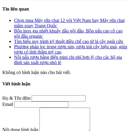
Tin liên quan
Chọn mua Máy rửa chai 12 vòi Việt Nam hay Máy rửa chai
mâm xoay Trung Quốc
Bồn inox gia nhiệt khuấy dầu gội đầu, Bồn nấu cao cô cao
gội đầu organic
Tìm hiểu quy trình kỹ thuật điều chế cao từ lá cây ngải cứu
Phương pháp lọc trong rượu sim, rượu trái cây hiệu quả, giúp
rượu có tính thẩm mỹ cao
Nồi nấu rượu bằng điện mini chi phí hợp lý cho các hộ gia
đình sản xuất rượu nhỏ lẻ
Không có bình luận nào cho bài viết.
Viết bình luận
Họ & Tên đệm
Email
Nội dung bình luận