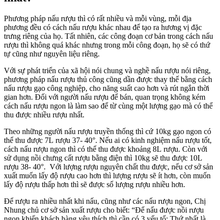
Phương pháp nấu rượu thì có rất nhiều và mỗi vùng, mỗi địa
phương đều có cách nấu rượu khác nhau để tạo ra hương vị đặc
trưng riêng của họ. Tất nhiên, các công đoạn cơ bản trong cách nấu
rượu thì không quá khác nhưng trong mỗi công đoạn, họ sẽ có thứ
tự cũng như nguyên liệu riêng.
Với sự phát triển của xã hội nói chung và nghề nấu rượu nói riêng,
phương pháp nấu rượu thủ công cũng dần được thay thế bằng cách
nấu rượu gạo công nghiệp, cho năng suất cao hơn và rút ngắn thời
gian hơn. Đối với người nấu rượu để bán, quan trọng không kém
cách nấu rượu ngon là làm sao để từ cùng một lượng gạo mà có thể
thu được nhiều rượu nhất.
Theo những người nấu rượu truyền thống thì cứ 10kg gạo ngon có
thể thu được 7L rượu 37- 40°. Nếu ai có kinh nghiệm nấu rượu tốt,
cách nấu rượu ngon thì có thể thu được khoảng 8L rượu. Còn với
sử dụng nồi chưng cất rượu bằng điện thì 10kg sẽ thu được 10L
rượu 38- 40°. Với lượng rượu nguyên chất thu được, nếu cơ sở sản
xuất muốn lấy độ rượu cao hơn thì lượng rượu sẽ ít hơn, còn muốn
lấy độ rượu thấp hơn thì sẽ được số lượng rượu nhiều hơn.
Để rượu ra nhiều nhất khi nấu, cũng như các nấu rượu ngon, Chị
Nhung chủ cơ sở sản xuất rượu cho biết: “Để nấu được nồi rượu
ngon khiến khách hàng yêu thích thì cần có 3 yếu tố: Thứ nhất là