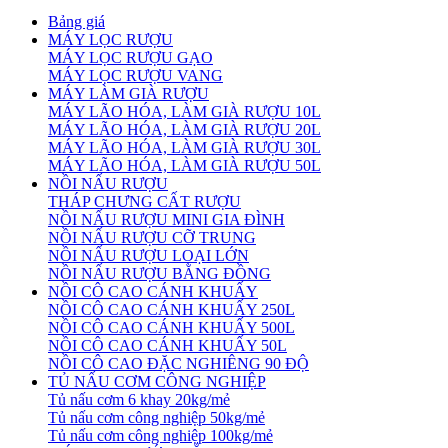
Bảng giá
MÁY LỌC RƯỢU
MÁY LỌC RƯỢU GẠO
MÁY LỌC RƯỢU VANG
MÁY LÀM GIÀ RƯỢU
MÁY LÃO HÓA, LÀM GIÀ RƯỢU 10L
MÁY LÃO HÓA, LÀM GIÀ RƯỢU 20L
MÁY LÃO HÓA, LÀM GIÀ RƯỢU 30L
MÁY LÃO HÓA, LÀM GIÀ RƯỢU 50L
NỒI NẤU RƯỢU
THÁP CHƯNG CẤT RƯỢU
NỒI NẤU RƯỢU MINI GIA ĐÌNH
NỒI NẤU RƯỢU CỠ TRUNG
NỒI NẤU RƯỢU LOẠI LỚN
NỒI NẤU RƯỢU BẰNG ĐỒNG
NỒI CÔ CAO CÁNH KHUẤY
NỒI CÔ CAO CÁNH KHUẤY 250L
NỒI CÔ CAO CÁNH KHUẤY 500L
NỒI CÔ CAO CÁNH KHUẤY 50L
NỒI CÔ CAO ĐẶC NGHIÊNG 90 ĐỘ
TỦ NẤU CƠM CÔNG NGHIỆP
Tủ nấu cơm 6 khay 20kg/mẻ
Tủ nấu cơm công nghiệp 50kg/mẻ
Tủ nấu cơm công nghiệp 100kg/mẻ