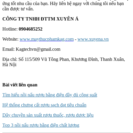
ứng tốt nhu cầu của bạn. Hãy liên hệ ngay với chúng tôi nếu bạn
cần được tư vấn.
CÔNG TY TNHH ĐTTM XUYÊN Á
Hotline:
0904685252
Website:
www.maythucphamkag.com
-
www.xuyena.vn
Email: Kagtechvn@gmail.com
Địa chỉ: Số 115/509 Vũ Tông Phan, Khương Đình, Thanh Xuân,
Hà Nội
Bài viết liên quan
Tìm hiểu nồi nấu rượu bằng điện đầy đủ công suất
Hệ thống chưng cất rượu sạch đạt tiêu chuẩn
Dây chuyền sản xuất rượu thuốc, rượu dược liệu
Top 3 nồi nấu rượu bằng điện chất lượng