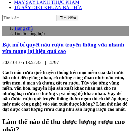
MÁY SẤY LẠNH THỰC PHẨM
TỦ SẤY DIỆT KHUẨN BÁT ĐĨA
Tìm kiếm
Trang chủ
Tin tức tổng hợp
Bật mí bí quyết nấu rượu truyền thống vừa nhanh
vừa mang lại hiệu quả cao
2022-01-05 13:52:32 |
4797
Cách nấu rượu quê truyền thống trên mọi miền của đất nước
hầu như đều giống nhau, có những công đoạn như: nấu cơm,
trộn men, ủ men và chưng cất ra rượu. Tùy vào từng vùng
miền, văn hóa, nguyên liệu sản xuất khác nhau mà cho ra
những loại rượu có hương vị và nồng độ khác nhau. Vậy để
nấu được rượu quê truyền thống thơm ngon thì có thể áp dụng
máy móc công nghệ vào sản xuất được không? Làm thế nào để
đạt được chất lượng rượu cũng như sản lượng rượu cao nhất.
Làm thế nào để thu được lượng rượu cao
nhất?