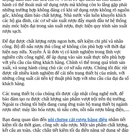
hành có thể thoải mái sử dụng rượu mà không còn lo lắng gặp phải
những trường hợp không đáng có khi sử dụng rượu không rõ nguồn
gốc, không đảm bảo chất lượng. Nhà nước vẫn luôn khuyến khích
các hộ gia đình, các cơ sở sản xuất rượu đẩy mạnh đầu tư hệ thống
máy móc hiện đại trong sản xuất rượu, thực hiện quy trình sản xuất
rượu sạch.
Để đạt được chất lượng rượu ngon hơn, tiết kiệm chi phí và nhân
công. Bộ đồ nấu rượu thủ công sẽ không còn phù hợp với thời đại
hiện nay nữa. Xuyên Á là đơn vị có kinh nghiệm trong lĩnh vực
nghiên cứu công nghệ, để áp dụng vào sản xuất thực tiễn phù hợp
với yêu cầu của từng khách hàng. Chính vì thế trong quá trình sản
xuất, và song hành cùng chủ các cơ sở nấu rượu. Chúng tôi đúc rút
được rất nhiều kinh nghiệm để cải tiến trang thiết bị của mình, với
những công suất cải tiến kỹ thuật phù hợp với nhu cầu của đại đa số
khách hàng.
Các trang thiết bị của chúng tôi được cập nhật công nghệ mới, để
bảo đảm tạo ra được chất lượng sản phẩm vượt trội trên thị trường.
Ngoài ra chúng tôi hiện đang cung ứng toàn bộ trang thiết bị ngành
rượu như: máy lão hóa rượu, tủ nấu cơm, nồi nấu rượu bằng điện,....
Bạn đang quan tâm đến
nồi chưng cất rượu bằng điện
nhằm tiết
kiệm tối đa thời gian, công sức nấu rượu. Một sản phẩm chất lượng,
kết cấu an toàn, chắc chắn tiết kiệm tối đa điện năng sử dụng sẽ đáp