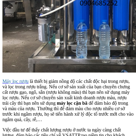
Máy lọc rượu
là thiết bị giảm nồng độ các chất độc hại trong rượu,
và lọc trong rượu trắng. Nếu cơ sở sản xuất của bạn chuyên chưng
cất rượu gạo, ngô, sắn (rượu không màu) thì bạn nên sử dụng máy
lọc rượu. Nếu cơ sở chuyên sản xuất kinh doanh rượu màu, rượu
trái cây thì bạn nên sử dụng
máy lọc cặn bã
để đảm bảo độ trong
và màu của rượu. Thường thì để đảm màu cho rượu nhiều cơ sở
trước khi ngâm rượu, họ sẽ tiến hành xử lý độc tố trước mới cho vào
ngâm quả, cây, rễ,…
Việc đầu tư để thấy chất lượng rượu ở nước ta ngày càng chất
lượng, đảm bảo các tiêu chí về VSATTP tạo niềm tin cho khách