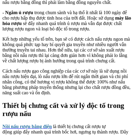
nấu rượu bằng đồng thì phải làm bằng đồng nguyên chất.
- Ngâm ủ rượu
trong chum sành và hạ thổ ít nhất là 100 ngày để
cho rượu hấp thụ được tinh hoa của trời đất. Hoặc sử dụng
máy lão
hóa rượu
sẽ đẩy nhanh quá trình ủ rượu mà vẫn đạt được chất
lượng rượu ngon và loại bỏ độc tố trong rượu.
Kết hợp những yếu tố trên, bạn sẽ có được cách nấu rượu ngon mà
không quá phức tạp hay bí quyết gia truyền như nhiều người vẫn
thường truyền tai nhau. Hơn thế nữa, tại các cơ sở sản xuất rượu
bằng nồi nấu rượu thì lại càng đơn giản hơn vì không phải lo lắng
về chất lượng rượu bị ảnh hưởng trong quá trình chưng cất.
Cách nấu rượu gạo công nghiệp của các cơ sở này là sử dụng nồi
nấu rượu hiện đại, lò nấu rượu lớn để rút ngắn thời gian và chi phí
nhân công, có thể hương vị rượu không thể được 100% như nấu
bằng phương pháp truyền thống nhưng lại cho chất rượu đồng đều,
năng suất cao và ổn định.
Thiết bị chưng cất và xử lý độc tố trong
rượu nấu
Nồi nấu rượu bằng điện
là thiết bị chưng cất rượu tự
động giúp đẩy nhanh quá trình bốc hơi, ngưng tụ thành rượu. Đây