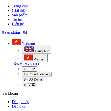
Trang chủ
Giới thiệu
Sản phẩm
Tin tức
Liên hệ
0 sản phẩm
-
0đ
Vietnam
Tiếng Anh
Vietnam
Tiền tệ:
đ
- VND
€ - Euro
£ - Pound Sterling
$ - US Dollar
đ - VND
Tài khoản
Đăng nhập
Đăng ký