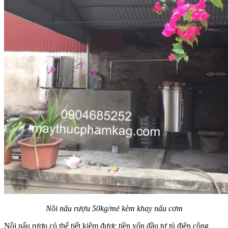
Nồi nấu rượu 50kg/mẻ kèm khay nấu cơm
Nồi nấu rượu có thể tiết kiệm được tiền vốn đầu tư tủ điện công