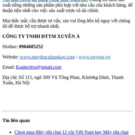
xuất riêng những sản phẩm phù hợp với nhu cầu của khách hàng, để
thuận tiện nhất cho việc sản xuất rượu và tài chính.
Mọi thắc mắc cần được tư vấn, xin vui lòng liên hệ ngay với chúng
tôi để được hỗ trợ nhanh nhất.
CÔNG TY TNHH ĐTTM XUYÊN Á
Hotline:
0904685252
Website:
www.maythucphamkag.com
-
www.xuyena.vn
Email:
Kagtechvn@gmail.com
Địa chỉ: Số 115, ngõ 509 Vũ Tông Phan, Khương Đình, Thanh
Xuân, Hà Nội
Tin liên quan
Chọn mua Máy rửa chai 12 vòi Việt Nam hay Máy rửa chai