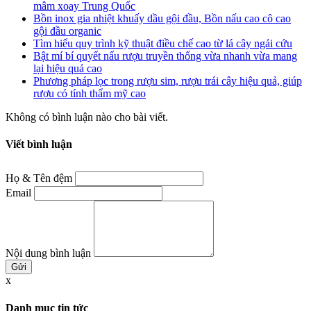
mâm xoay Trung Quốc
Bồn inox gia nhiệt khuấy dầu gội đầu, Bồn nấu cao cô cao
gội đầu organic
Tìm hiểu quy trình kỹ thuật điều chế cao từ lá cây ngải cứu
Bật mí bí quyết nấu rượu truyền thống vừa nhanh vừa mang
lại hiệu quả cao
Phương pháp lọc trong rượu sim, rượu trái cây hiệu quả, giúp
rượu có tính thẩm mỹ cao
Không có bình luận nào cho bài viết.
Viết bình luận
Họ & Tên đệm
Email
Nội dung bình luận
x
Danh mục tin tức