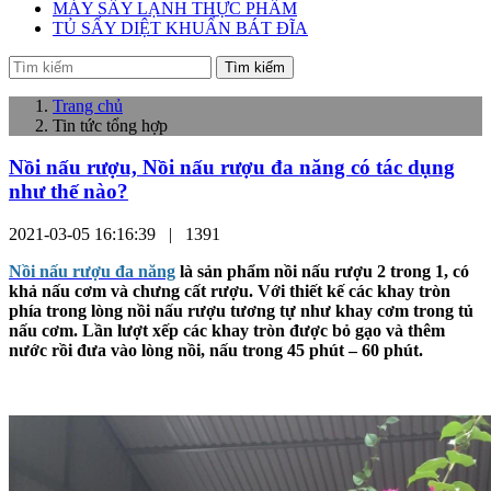
MÁY SẤY LẠNH THỰC PHẨM
TỦ SẤY DIỆT KHUẨN BÁT ĐĨA
Tìm kiếm
Trang chủ
Tin tức tổng hợp
Nồi nấu rượu, Nồi nấu rượu đa năng có tác dụng
như thế nào?
2021-03-05 16:16:39 |
1391
Nồi nấu rượu đa năng
là sản phẩm nồi nấu rượu 2 trong 1, có
khả nấu cơm và chưng cất rượu. Với thiết kế các khay tròn
phía trong lòng nồi nấu rượu tương tự như khay cơm trong tủ
nấu cơm. Lần lượt xếp các khay tròn được bỏ gạo và thêm
nước rồi đưa vào lòng nồi, nấu trong 45 phút – 60 phút.