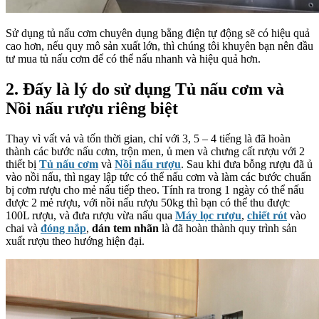
Sử dụng tủ nấu cơm chuyên dụng bằng điện tự động sẽ có hiệu quả
cao hơn, nếu quy mô sản xuất lớn, thì chúng tôi khuyên bạn nên đầu
tư mua tủ nấu cơm để có thể nấu nhanh và hiệu quả hơn.
2. Đấy là lý do sử dụng Tủ nấu cơm và
Nồi nấu rượu riêng biệt
Thay vì vất vả và tốn thời gian, chỉ với 3, 5 – 4 tiếng là đã hoàn
thành các bước nấu cơm, trộn men, ủ men và chưng cất rượu với 2
thiết bị
Tủ nấu cơm
và
Nồi nấu rượu
. Sau khi đưa bỗng rượu đã ủ
vào nồi nấu, thì ngay lập tức có thể nấu cơm và làm các bước chuẩn
bị cơm rượu cho mẻ nấu tiếp theo. Tính ra trong 1 ngày có thể nấu
được 2 mẻ rượu, với nồi nấu rượu 50kg thì bạn có thể thu được
100L rượu, và đưa rượu vừa nấu qua
Máy lọc rượu
,
chiết rót
vào
chai và
đóng nắp
,
dán tem nhãn
là đã hoàn thành quy trình sản
xuất rượu theo hướng hiện đại.