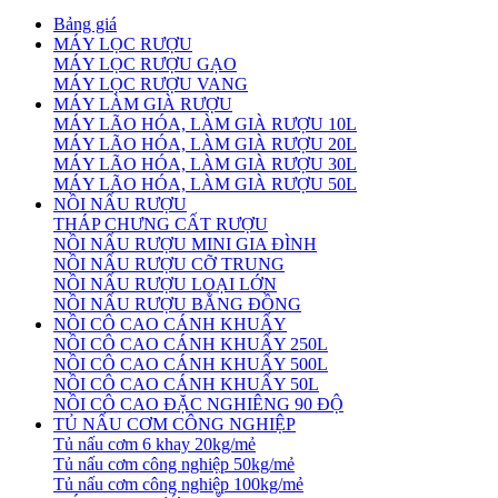
Bảng giá
MÁY LỌC RƯỢU
MÁY LỌC RƯỢU GẠO
MÁY LỌC RƯỢU VANG
MÁY LÀM GIÀ RƯỢU
MÁY LÃO HÓA, LÀM GIÀ RƯỢU 10L
MÁY LÃO HÓA, LÀM GIÀ RƯỢU 20L
MÁY LÃO HÓA, LÀM GIÀ RƯỢU 30L
MÁY LÃO HÓA, LÀM GIÀ RƯỢU 50L
NỒI NẤU RƯỢU
THÁP CHƯNG CẤT RƯỢU
NỒI NẤU RƯỢU MINI GIA ĐÌNH
NỒI NẤU RƯỢU CỠ TRUNG
NỒI NẤU RƯỢU LOẠI LỚN
NỒI NẤU RƯỢU BẰNG ĐỒNG
NỒI CÔ CAO CÁNH KHUẤY
NỒI CÔ CAO CÁNH KHUẤY 250L
NỒI CÔ CAO CÁNH KHUẤY 500L
NỒI CÔ CAO CÁNH KHUẤY 50L
NỒI CÔ CAO ĐẶC NGHIÊNG 90 ĐỘ
TỦ NẤU CƠM CÔNG NGHIỆP
Tủ nấu cơm 6 khay 20kg/mẻ
Tủ nấu cơm công nghiệp 50kg/mẻ
Tủ nấu cơm công nghiệp 100kg/mẻ