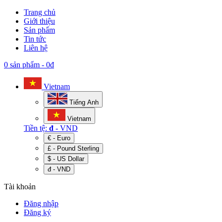
Trang chủ
Giới thiệu
Sản phẩm
Tin tức
Liên hệ
0 sản phẩm
-
0đ
Vietnam
Tiếng Anh
Vietnam
Tiền tệ:
đ
- VND
€ - Euro
£ - Pound Sterling
$ - US Dollar
đ - VND
Tài khoản
Đăng nhập
Đăng ký