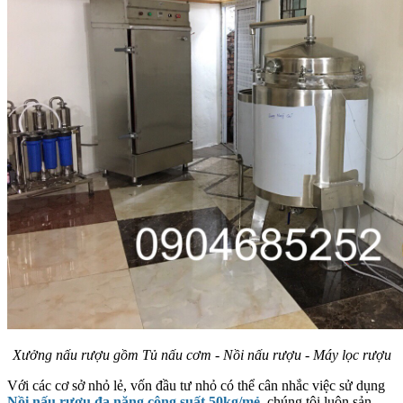
Xưởng nấu rượu gồm Tủ nấu cơm - Nồi nấu rượu - Máy lọc rượu
Với các cơ sở nhỏ lẻ, vốn đầu tư nhỏ có thể cân nhắc việc sử dụng
Nồi nấu rượu đa năng công suất 50kg/mẻ
, chúng tôi luôn sản