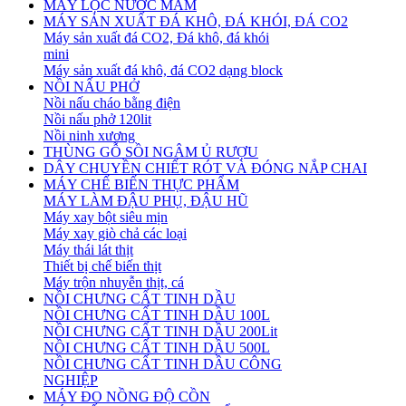
MÁY LỌC NƯỚC MẮM
MÁY SẢN XUẤT ĐÁ KHÔ, ĐÁ KHÓI, ĐÁ CO2
Máy sản xuất đá CO2, Đá khô, đá khói
mini
Máy sản xuất đá khô, đá CO2 dạng block
NỒI NẤU PHỞ
Nồi nấu cháo bằng điện
Nồi nấu phở 120lit
Nồi ninh xương
THÙNG GỖ SỒI NGÂM Ủ RƯỢU
DÂY CHUYỀN CHIẾT RÓT VÀ ĐÓNG NẮP CHAI
MÁY CHẾ BIẾN THỰC PHẨM
MÁY LÀM ĐẬU PHỤ, ĐẬU HŨ
Máy xay bột siêu mịn
Máy xay giò chả các loại
Máy thái lát thịt
Thiết bị chế biến thịt
Máy trộn nhuyễn thịt, cá
NỒI CHƯNG CẤT TINH DẦU
NỒI CHƯNG CẤT TINH DẦU 100L
NỒI CHƯNG CẤT TINH DẦU 200Lit
NỒI CHƯNG CẤT TINH DẦU 500L
NỒI CHƯNG CẤT TINH DẦU CÔNG
NGHIỆP
MÁY ĐO NỒNG ĐỘ CỒN