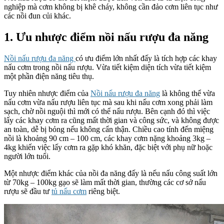
nghiệp mà cơm không bị khê cháy, không cần đảo cơm liên tục như
các nồi đun củi khác.
1. Ưu nhược điểm nồi nấu rượu đa năng
Nồi nấu rượu đa năng
có ưu điểm lớn nhất đấy là tích hợp các khay
nấu cơm trong nồi nấu rượu. Vừa tiết kiệm diện tích vừa tiết kiệm
một phần điện năng tiêu thụ.
Tuy nhiên nhược điểm của
Nồi nấu rượu đa năng
là không thể vừa
nấu cơm vừa nấu rượu liên tục mà sau khi nấu cơm xong phải làm
sạch, chờ nồi nguội thì mới có thể nấu rượu. Bên cạnh đó thì việc
lấy các khay cơm ra cũng mất thời gian và công sức, và không được
an toàn, dễ bị bỏng nếu không cẩn thận. Chiều cao tính đến miệng
nồi là khoảng 90 cm – 100 cm, các khay cơm nặng khoảng 3kg –
4kg khiến việc lấy cơm ra gặp khó khăn, đặc biệt với phụ nữ hoặc
người lớn tuổi.
Một nhược điểm khác của nồi đa năng đấy là nếu nấu công suất lớn
từ 70kg – 100kg gạo sẽ làm mất thời gian, thường các cơ sở nấu
rượu sẽ đầu tư
tủ nấu cơm
riêng biệt.