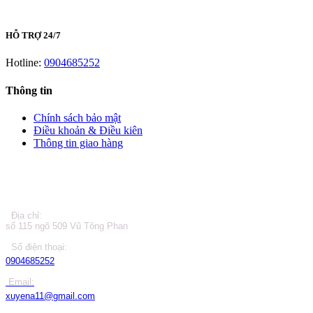
HỖ TRỢ 24/7
Hotline:
0904685252
Thông tin
Chính sách bảo mật
Điều khoản & Điều kiên
Thông tin giao hàng
LIÊN HỆ
Địa chỉ:
số 115 ngõ 509 Vũ Tông Phan
Số điện thoại:
0904685252
Email:
xuyena11@gmail.com