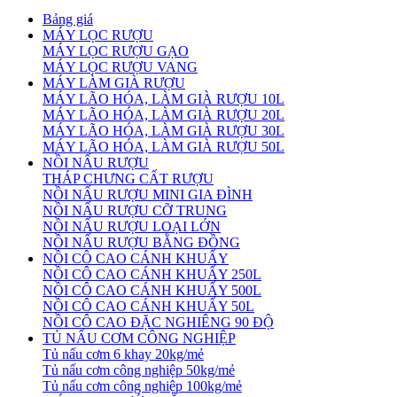
Bảng giá
MÁY LỌC RƯỢU
MÁY LỌC RƯỢU GẠO
MÁY LỌC RƯỢU VANG
MÁY LÀM GIÀ RƯỢU
MÁY LÃO HÓA, LÀM GIÀ RƯỢU 10L
MÁY LÃO HÓA, LÀM GIÀ RƯỢU 20L
MÁY LÃO HÓA, LÀM GIÀ RƯỢU 30L
MÁY LÃO HÓA, LÀM GIÀ RƯỢU 50L
NỒI NẤU RƯỢU
THÁP CHƯNG CẤT RƯỢU
NỒI NẤU RƯỢU MINI GIA ĐÌNH
NỒI NẤU RƯỢU CỠ TRUNG
NỒI NẤU RƯỢU LOẠI LỚN
NỒI NẤU RƯỢU BẰNG ĐỒNG
NỒI CÔ CAO CÁNH KHUẤY
NỒI CÔ CAO CÁNH KHUẤY 250L
NỒI CÔ CAO CÁNH KHUẤY 500L
NỒI CÔ CAO CÁNH KHUẤY 50L
NỒI CÔ CAO ĐẶC NGHIÊNG 90 ĐỘ
TỦ NẤU CƠM CÔNG NGHIỆP
Tủ nấu cơm 6 khay 20kg/mẻ
Tủ nấu cơm công nghiệp 50kg/mẻ
Tủ nấu cơm công nghiệp 100kg/mẻ