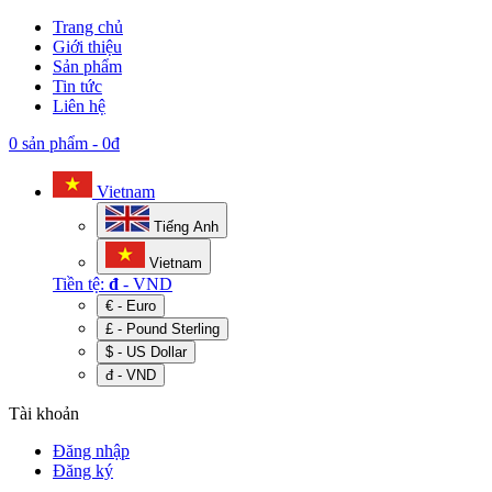
Trang chủ
Giới thiệu
Sản phẩm
Tin tức
Liên hệ
0 sản phẩm
-
0đ
Vietnam
Tiếng Anh
Vietnam
Tiền tệ:
đ
- VND
€ - Euro
£ - Pound Sterling
$ - US Dollar
đ - VND
Tài khoản
Đăng nhập
Đăng ký