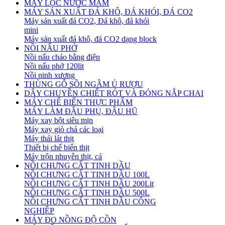
MÁY LỌC NƯỚC MẮM
MÁY SẢN XUẤT ĐÁ KHÔ, ĐÁ KHÓI, ĐÁ CO2
Máy sản xuất đá CO2, Đá khô, đá khói
mini
Máy sản xuất đá khô, đá CO2 dạng block
NỒI NẤU PHỞ
Nồi nấu cháo bằng điện
Nồi nấu phở 120lit
Nồi ninh xương
THÙNG GỖ SỒI NGÂM Ủ RƯỢU
DÂY CHUYỀN CHIẾT RÓT VÀ ĐÓNG NẮP CHAI
MÁY CHẾ BIẾN THỰC PHẨM
MÁY LÀM ĐẬU PHỤ, ĐẬU HŨ
Máy xay bột siêu mịn
Máy xay giò chả các loại
Máy thái lát thịt
Thiết bị chế biến thịt
Máy trộn nhuyễn thịt, cá
NỒI CHƯNG CẤT TINH DẦU
NỒI CHƯNG CẤT TINH DẦU 100L
NỒI CHƯNG CẤT TINH DẦU 200Lit
NỒI CHƯNG CẤT TINH DẦU 500L
NỒI CHƯNG CẤT TINH DẦU CÔNG
NGHIỆP
MÁY ĐO NỒNG ĐỘ CỒN