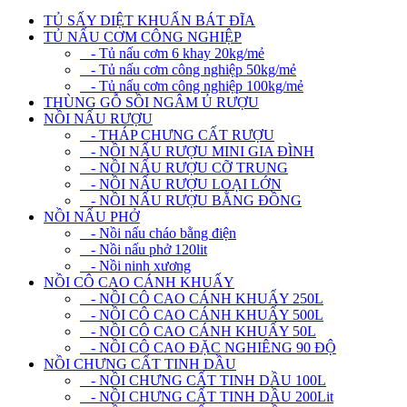
TỦ SẤY DIỆT KHUẨN BÁT ĐĨA
TỦ NẤU CƠM CÔNG NGHIỆP
- Tủ nấu cơm 6 khay 20kg/mẻ
- Tủ nấu cơm công nghiệp 50kg/mẻ
- Tủ nấu cơm công nghiệp 100kg/mẻ
THÙNG GỖ SỒI NGÂM Ủ RƯỢU
NỒI NẤU RƯỢU
- THÁP CHƯNG CẤT RƯỢU
- NỒI NẤU RƯỢU MINI GIA ĐÌNH
- NỒI NẤU RƯỢU CỠ TRUNG
- NỒI NẤU RƯỢU LOẠI LỚN
- NỒI NẤU RƯỢU BẰNG ĐỒNG
NỒI NẤU PHỞ
- Nồi nấu cháo bằng điện
- Nồi nấu phở 120lit
- Nồi ninh xương
NỒI CÔ CAO CÁNH KHUẤY
- NỒI CÔ CAO CÁNH KHUẤY 250L
- NỒI CÔ CAO CÁNH KHUẤY 500L
- NỒI CÔ CAO CÁNH KHUẤY 50L
- NỒI CÔ CAO ĐẶC NGHIÊNG 90 ĐỘ
NỒI CHƯNG CẤT TINH DẦU
- NỒI CHƯNG CẤT TINH DẦU 100L
- NỒI CHƯNG CẤT TINH DẦU 200Lit