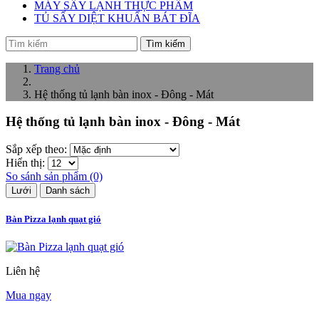
MÁY SẤY LẠNH THỰC PHẨM
TỦ SẤY DIỆT KHUẨN BÁT ĐĨA
Tìm kiếm
Trang chủ
Hệ thống tủ lạnh bàn inox - Đông - Mát
Hệ thống tủ lạnh bàn inox - Đông - Mát
Sắp xếp theo:
Hiển thị:
So sánh sản phẩm (0)
Lưới
Danh sách
Bàn Pizza lạnh quạt gió
Liên hệ
Mua ngay