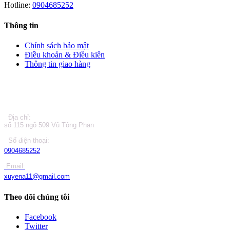
Hotline:
0904685252
Thông tin
Chính sách bảo mật
Điều khoản & Điều kiên
Thông tin giao hàng
LIÊN HỆ
Địa chỉ:
số 115 ngõ 509 Vũ Tông Phan
Số điện thoại:
0904685252
Email:
xuyena11@gmail.com
Theo dõi chúng tôi
Facebook
Twitter