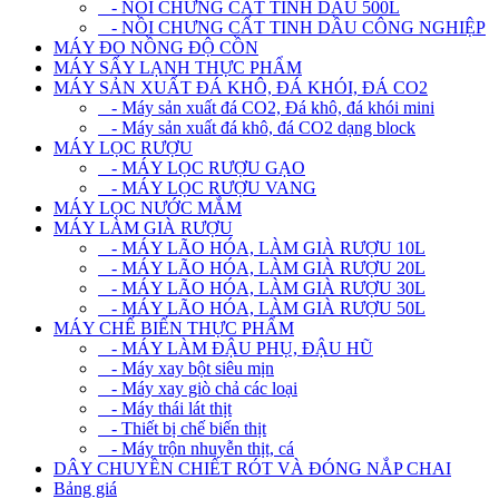
- NỒI CHƯNG CẤT TINH DẦU 500L
- NỒI CHƯNG CẤT TINH DẦU CÔNG NGHIỆP
MÁY ĐO NỒNG ĐỘ CỒN
MÁY SẤY LẠNH THỰC PHẨM
MÁY SẢN XUẤT ĐÁ KHÔ, ĐÁ KHÓI, ĐÁ CO2
- Máy sản xuất đá CO2, Đá khô, đá khói mini
- Máy sản xuất đá khô, đá CO2 dạng block
MÁY LỌC RƯỢU
- MÁY LỌC RƯỢU GẠO
- MÁY LỌC RƯỢU VANG
MÁY LỌC NƯỚC MẮM
MÁY LÀM GIÀ RƯỢU
- MÁY LÃO HÓA, LÀM GIÀ RƯỢU 10L
- MÁY LÃO HÓA, LÀM GIÀ RƯỢU 20L
- MÁY LÃO HÓA, LÀM GIÀ RƯỢU 30L
- MÁY LÃO HÓA, LÀM GIÀ RƯỢU 50L
MÁY CHẾ BIẾN THỰC PHẨM
- MÁY LÀM ĐẬU PHỤ, ĐẬU HŨ
- Máy xay bột siêu mịn
- Máy xay giò chả các loại
- Máy thái lát thịt
- Thiết bị chế biến thịt
- Máy trộn nhuyễn thịt, cá
DÂY CHUYỀN CHIẾT RÓT VÀ ĐÓNG NẮP CHAI
Bảng giá