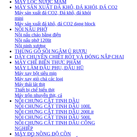
MÁY LỌC NƯỚC MẮM
MÁY SẢN XUẤT ĐÁ KHÔ, ĐÁ KHÓI, ĐÁ CO2
Máy sản xuất đá CO2, Đá khô, đá khói
mini
Máy sản xuất đá khô, đá CO2 dạng block
NỒI NẤU PHỞ
Nồi nấu cháo bằng điện
Nồi nấu phở 120lit
Nồi ninh xương
THÙNG GỖ SỒI NGÂM Ủ RƯỢU
DÂY CHUYỀN CHIẾT RÓT VÀ ĐÓNG NẮP CHAI
MÁY CHẾ BIẾN THỰC PHẨM
MÁY LÀM ĐẬU PHỤ, ĐẬU HŨ
Máy xay bột siêu mịn
Máy xay giò chả các loại
Máy thái lát thịt
Thiết bị chế biến thịt
Máy trộn nhuyễn thịt, cá
NỒI CHƯNG CẤT TINH DẦU
NỒI CHƯNG CẤT TINH DẦU 100L
NỒI CHƯNG CẤT TINH DẦU 200Lit
NỒI CHƯNG CẤT TINH DẦU 500L
NỒI CHƯNG CẤT TINH DẦU CÔNG
NGHIỆP
MÁY ĐO NỒNG ĐỘ CỒN