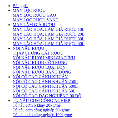
Bảng giá
MÁY LỌC RƯỢU
MÁY LỌC RƯỢU GẠO
MÁY LỌC RƯỢU VANG
MÁY LÀM GIÀ RƯỢU
MÁY LÃO HÓA, LÀM GIÀ RƯỢU 10L
MÁY LÃO HÓA, LÀM GIÀ RƯỢU 20L
MÁY LÃO HÓA, LÀM GIÀ RƯỢU 30L
MÁY LÃO HÓA, LÀM GIÀ RƯỢU 50L
NỒI NẤU RƯỢU
THÁP CHƯNG CẤT RƯỢU
NỒI NẤU RƯỢU MINI GIA ĐÌNH
NỒI NẤU RƯỢU CỠ TRUNG
NỒI NẤU RƯỢU LOẠI LỚN
NỒI NẤU RƯỢU BẰNG ĐỒNG
NỒI CÔ CAO CÁNH KHUẤY
NỒI CÔ CAO CÁNH KHUẤY 250L
NỒI CÔ CAO CÁNH KHUẤY 500L
NỒI CÔ CAO CÁNH KHUẤY 50L
NỒI CÔ CAO ĐẶC NGHIÊNG 90 ĐỘ
TỦ NẤU CƠM CÔNG NGHIỆP
Tủ nấu cơm 6 khay 20kg/mẻ
Tủ nấu cơm công nghiệp 50kg/mẻ
Tủ nấu cơm công nghiệp 100kg/mẻ