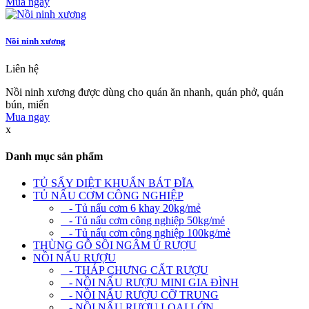
Mua ngay
Nồi ninh xương
Liên hệ
Nồi ninh xương được dùng cho quán ăn nhanh, quán phở, quán
bún, miến
Mua ngay
x
Danh mục sản phẩm
TỦ SẤY DIỆT KHUẨN BÁT ĐĨA
TỦ NẤU CƠM CÔNG NGHIỆP
- Tủ nấu cơm 6 khay 20kg/mẻ
- Tủ nấu cơm công nghiệp 50kg/mẻ
- Tủ nấu cơm công nghiệp 100kg/mẻ
THÙNG GỖ SỒI NGÂM Ủ RƯỢU
NỒI NẤU RƯỢU
- THÁP CHƯNG CẤT RƯỢU
- NỒI NẤU RƯỢU MINI GIA ĐÌNH
- NỒI NẤU RƯỢU CỠ TRUNG
- NỒI NẤU RƯỢU LOẠI LỚN