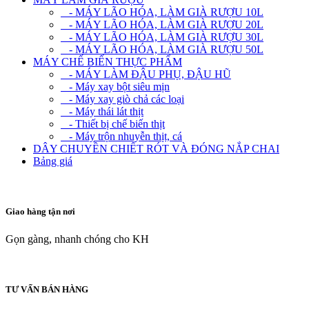
- MÁY LÃO HÓA, LÀM GIÀ RƯỢU 10L
- MÁY LÃO HÓA, LÀM GIÀ RƯỢU 20L
- MÁY LÃO HÓA, LÀM GIÀ RƯỢU 30L
- MÁY LÃO HÓA, LÀM GIÀ RƯỢU 50L
MÁY CHẾ BIẾN THỰC PHẨM
- MÁY LÀM ĐẬU PHỤ, ĐẬU HŨ
- Máy xay bột siêu mịn
- Máy xay giò chả các loại
- Máy thái lát thịt
- Thiết bị chế biến thịt
- Máy trộn nhuyễn thịt, cá
DÂY CHUYỀN CHIẾT RÓT VÀ ĐÓNG NẮP CHAI
Bảng giá
Giao hàng tận nơi
Gọn gàng, nhanh chóng cho KH
TƯ VẤN BÁN HÀNG