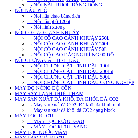
- NỒI NẤU RƯỢU BẰNG ĐỒNG
NỒI NẤU PHỞ
- Nồi nấu cháo bằng điện
- Nồi nấu phở 120lit
- Nồi ninh xương
NỒI CÔ CAO CÁNH KHUẤY
- NỒI CÔ CAO CÁNH KHUẤY 250L
- NỒI CÔ CAO CÁNH KHUẤY 500L
- NỒI CÔ CAO CÁNH KHUẤY 50L
- NỒI CÔ CAO ĐẶC NGHIÊNG 90 ĐỘ
NỒI CHƯNG CẤT TINH DẦU
- NỒI CHƯNG CẤT TINH DẦU 100L
- NỒI CHƯNG CẤT TINH DẦU 200Lit
- NỒI CHƯNG CẤT TINH DẦU 500L
- NỒI CHƯNG CẤT TINH DẦU CÔNG NGHIỆP
MÁY ĐO NỒNG ĐỘ CỒN
MÁY SẤY LẠNH THỰC PHẨM
MÁY SẢN XUẤT ĐÁ KHÔ, ĐÁ KHÓI, ĐÁ CO2
- Máy sản xuất đá CO2, Đá khô, đá khói mini
- Máy sản xuất đá khô, đá CO2 dạng block
MÁY LỌC RƯỢU
- MÁY LỌC RƯỢU GẠO
- MÁY LỌC RƯỢU VANG
MÁY LỌC NƯỚC MẮM
MÁY LÀM GIÀ RƯỢU