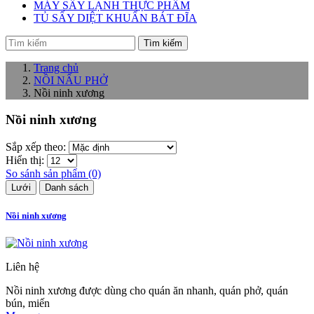
MÁY SẤY LẠNH THỰC PHẨM
TỦ SẤY DIỆT KHUẨN BÁT ĐĨA
Tìm kiếm
Trang chủ
NỒI NẤU PHỞ
Nồi ninh xương
Nồi ninh xương
Sắp xếp theo:
Hiển thị:
So sánh sản phẩm (0)
Lưới
Danh sách
Nồi ninh xương
Liên hệ
Nồi ninh xương được dùng cho quán ăn nhanh, quán phở, quán
bún, miến