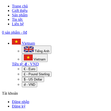
Trang chủ
Giới thiệu
Sản phẩm
Tin tức
Liên hệ
0 sản phẩm
-
0đ
Vietnam
Tiếng Anh
Vietnam
Tiền tệ:
đ
- VND
€ - Euro
£ - Pound Sterling
$ - US Dollar
đ - VND
Tài khoản
Đăng nhập
Đăng ký