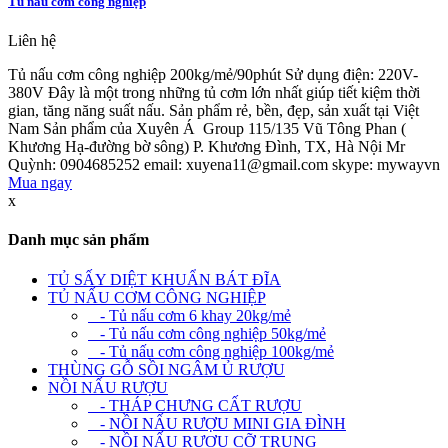
Tủ nấu cơm công nghiệp
Liên hệ
Tủ nấu cơm công nghiệp 200kg/mẻ/90phút Sử dụng điện: 220V-
380V Đây là một trong những tủ cơm lớn nhất giúp tiết kiệm thời
gian, tăng năng suất nấu. Sản phẩm rẻ, bền, đẹp, sản xuất tại Việt
Nam Sản phẩm của Xuyên Á Group 115/135 Vũ Tông Phan (
Khương Hạ-đường bờ sông) P. Khương Đình, TX, Hà Nội Mr
Quỳnh: 0904685252 email: xuyena11@gmail.com skype: mywayvn
Mua ngay
x
Danh mục sản phẩm
TỦ SẤY DIỆT KHUẨN BÁT ĐĨA
TỦ NẤU CƠM CÔNG NGHIỆP
- Tủ nấu cơm 6 khay 20kg/mẻ
- Tủ nấu cơm công nghiệp 50kg/mẻ
- Tủ nấu cơm công nghiệp 100kg/mẻ
THÙNG GỖ SỒI NGÂM Ủ RƯỢU
NỒI NẤU RƯỢU
- THÁP CHƯNG CẤT RƯỢU
- NỒI NẤU RƯỢU MINI GIA ĐÌNH
- NỒI NẤU RƯỢU CỠ TRUNG