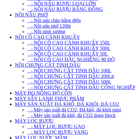
- NỒI NẤU RƯỢU LOẠI LỚN
- NỒI NẤU RƯỢU BẰNG ĐỒNG
NỒI NẤU PHỞ
- Nồi nấu cháo bằng điện
- Nồi nấu phở 120lit
- Nồi ninh xương
NỒI CÔ CAO CÁNH KHUẤY
- NỒI CÔ CAO CÁNH KHUẤY 250L
- NỒI CÔ CAO CÁNH KHUẤY 500L
- NỒI CÔ CAO CÁNH KHUẤY 50L
- NỒI CÔ CAO ĐẶC NGHIÊNG 90 ĐỘ
NỒI CHƯNG CẤT TINH DẦU
- NỒI CHƯNG CẤT TINH DẦU 100L
- NỒI CHƯNG CẤT TINH DẦU 200Lit
- NỒI CHƯNG CẤT TINH DẦU 500L
- NỒI CHƯNG CẤT TINH DẦU CÔNG NGHIỆP
MÁY ĐO NỒNG ĐỘ CỒN
MÁY SẤY LẠNH THỰC PHẨM
MÁY SẢN XUẤT ĐÁ KHÔ, ĐÁ KHÓI, ĐÁ CO2
- Máy sản xuất đá CO2, Đá khô, đá khói mini
- Máy sản xuất đá khô, đá CO2 dạng block
MÁY LỌC RƯỢU
- MÁY LỌC RƯỢU GẠO
- MÁY LỌC RƯỢU VANG
MÁY LỌC NƯỚC MẮM