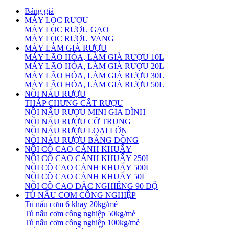
Bảng giá
MÁY LỌC RƯỢU
MÁY LỌC RƯỢU GẠO
MÁY LỌC RƯỢU VANG
MÁY LÀM GIÀ RƯỢU
MÁY LÃO HÓA, LÀM GIÀ RƯỢU 10L
MÁY LÃO HÓA, LÀM GIÀ RƯỢU 20L
MÁY LÃO HÓA, LÀM GIÀ RƯỢU 30L
MÁY LÃO HÓA, LÀM GIÀ RƯỢU 50L
NỒI NẤU RƯỢU
THÁP CHƯNG CẤT RƯỢU
NỒI NẤU RƯỢU MINI GIA ĐÌNH
NỒI NẤU RƯỢU CỠ TRUNG
NỒI NẤU RƯỢU LOẠI LỚN
NỒI NẤU RƯỢU BẰNG ĐỒNG
NỒI CÔ CAO CÁNH KHUẤY
NỒI CÔ CAO CÁNH KHUẤY 250L
NỒI CÔ CAO CÁNH KHUẤY 500L
NỒI CÔ CAO CÁNH KHUẤY 50L
NỒI CÔ CAO ĐẶC NGHIÊNG 90 ĐỘ
TỦ NẤU CƠM CÔNG NGHIỆP
Tủ nấu cơm 6 khay 20kg/mẻ
Tủ nấu cơm công nghiệp 50kg/mẻ
Tủ nấu cơm công nghiệp 100kg/mẻ