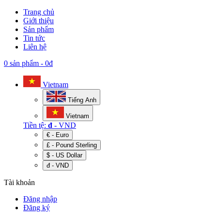
Trang chủ
Giới thiệu
Sản phẩm
Tin tức
Liên hệ
0 sản phẩm
-
0đ
Vietnam
Tiếng Anh
Vietnam
Tiền tệ:
đ
- VND
€ - Euro
£ - Pound Sterling
$ - US Dollar
đ - VND
Tài khoản
Đăng nhập
Đăng ký