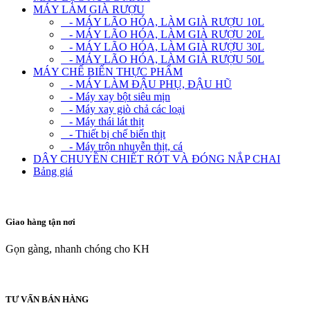
MÁY LÀM GIÀ RƯỢU
- MÁY LÃO HÓA, LÀM GIÀ RƯỢU 10L
- MÁY LÃO HÓA, LÀM GIÀ RƯỢU 20L
- MÁY LÃO HÓA, LÀM GIÀ RƯỢU 30L
- MÁY LÃO HÓA, LÀM GIÀ RƯỢU 50L
MÁY CHẾ BIẾN THỰC PHẨM
- MÁY LÀM ĐẬU PHỤ, ĐẬU HŨ
- Máy xay bột siêu mịn
- Máy xay giò chả các loại
- Máy thái lát thịt
- Thiết bị chế biến thịt
- Máy trộn nhuyễn thịt, cá
DÂY CHUYỀN CHIẾT RÓT VÀ ĐÓNG NẮP CHAI
Bảng giá
Giao hàng tận nơi
Gọn gàng, nhanh chóng cho KH
TƯ VẤN BÁN HÀNG