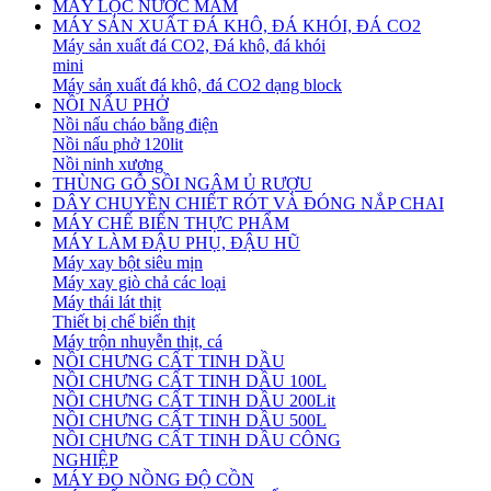
MÁY LỌC NƯỚC MẮM
MÁY SẢN XUẤT ĐÁ KHÔ, ĐÁ KHÓI, ĐÁ CO2
Máy sản xuất đá CO2, Đá khô, đá khói
mini
Máy sản xuất đá khô, đá CO2 dạng block
NỒI NẤU PHỞ
Nồi nấu cháo bằng điện
Nồi nấu phở 120lit
Nồi ninh xương
THÙNG GỖ SỒI NGÂM Ủ RƯỢU
DÂY CHUYỀN CHIẾT RÓT VÀ ĐÓNG NẮP CHAI
MÁY CHẾ BIẾN THỰC PHẨM
MÁY LÀM ĐẬU PHỤ, ĐẬU HŨ
Máy xay bột siêu mịn
Máy xay giò chả các loại
Máy thái lát thịt
Thiết bị chế biến thịt
Máy trộn nhuyễn thịt, cá
NỒI CHƯNG CẤT TINH DẦU
NỒI CHƯNG CẤT TINH DẦU 100L
NỒI CHƯNG CẤT TINH DẦU 200Lit
NỒI CHƯNG CẤT TINH DẦU 500L
NỒI CHƯNG CẤT TINH DẦU CÔNG
NGHIỆP
MÁY ĐO NỒNG ĐỘ CỒN