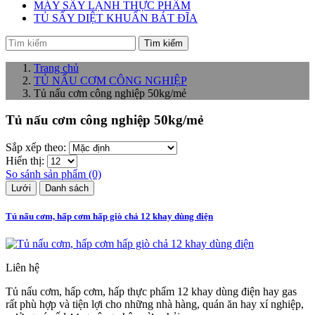
MÁY SẤY LẠNH THỰC PHẨM
TỦ SẤY DIỆT KHUẨN BÁT ĐĨA
Tìm kiếm
Trang chủ
TỦ NẤU CƠM CÔNG NGHIỆP
Tủ nấu cơm công nghiệp 50kg/mẻ
Tủ nấu cơm công nghiệp 50kg/mẻ
Sắp xếp theo:
Hiển thị:
So sánh sản phẩm (0)
Lưới
Danh sách
Tủ nấu cơm, hấp cơm hấp giò chả 12 khay dùng điện
Liên hệ
Tủ nấu cơm, hấp cơm, hấp thực phẩm 12 khay dùng điện hay gas
rất phù hợp và tiện lợi cho những nhà hàng, quán ăn hay xí nghiệp,