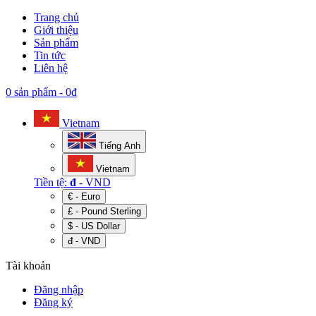
Trang chủ
Giới thiệu
Sản phẩm
Tin tức
Liên hệ
0 sản phẩm
-
0đ
Vietnam
Tiếng Anh
Vietnam
Tiền tệ:
đ
- VND
€ - Euro
£ - Pound Sterling
$ - US Dollar
đ - VND
Tài khoản
Đăng nhập
Đăng ký