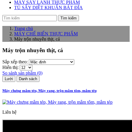
MÁY SẤY LẠNH THỰC PHẨM
TỦ SẤY DIỆT KHUẨN BÁT ĐĨA
Tìm kiếm
Trang chủ
MÁY CHẾ BIẾN THỰC PHẨM
Máy trộn nhuyễn thịt, cá
Máy trộn nhuyễn thịt, cá
Sắp xếp theo:
Hiển thị:
So sánh sản phẩm (0)
Lưới
Danh sách
Máy chưng mắm tép, Máy rang, trộn mắm tôm, mắm tép
Liên hệ