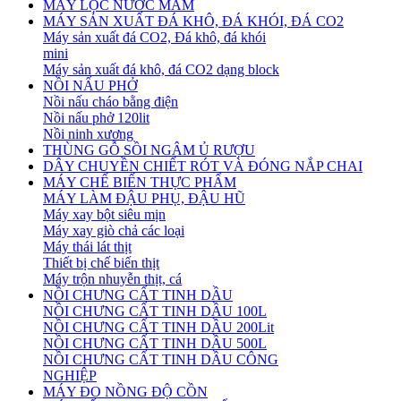
MÁY LỌC NƯỚC MẮM
MÁY SẢN XUẤT ĐÁ KHÔ, ĐÁ KHÓI, ĐÁ CO2
Máy sản xuất đá CO2, Đá khô, đá khói
mini
Máy sản xuất đá khô, đá CO2 dạng block
NỒI NẤU PHỞ
Nồi nấu cháo bằng điện
Nồi nấu phở 120lit
Nồi ninh xương
THÙNG GỖ SỒI NGÂM Ủ RƯỢU
DÂY CHUYỀN CHIẾT RÓT VÀ ĐÓNG NẮP CHAI
MÁY CHẾ BIẾN THỰC PHẨM
MÁY LÀM ĐẬU PHỤ, ĐẬU HŨ
Máy xay bột siêu mịn
Máy xay giò chả các loại
Máy thái lát thịt
Thiết bị chế biến thịt
Máy trộn nhuyễn thịt, cá
NỒI CHƯNG CẤT TINH DẦU
NỒI CHƯNG CẤT TINH DẦU 100L
NỒI CHƯNG CẤT TINH DẦU 200Lit
NỒI CHƯNG CẤT TINH DẦU 500L
NỒI CHƯNG CẤT TINH DẦU CÔNG
NGHIỆP
MÁY ĐO NỒNG ĐỘ CỒN