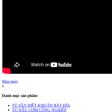
Mua ngay
x
Danh mục sản phẩm
TỦ SẤY DIỆT KHUẨN BÁT ĐĨA
TỦ NẤU CƠM CÔNG NGHIỆP