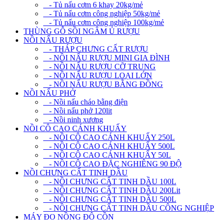
- Tủ nấu cơm 6 khay 20kg/mẻ
- Tủ nấu cơm công nghiệp 50kg/mẻ
- Tủ nấu cơm công nghiệp 100kg/mẻ
THÙNG GỖ SỒI NGÂM Ủ RƯỢU
NỒI NẤU RƯỢU
- THÁP CHƯNG CẤT RƯỢU
- NỒI NẤU RƯỢU MINI GIA ĐÌNH
- NỒI NẤU RƯỢU CỠ TRUNG
- NỒI NẤU RƯỢU LOẠI LỚN
- NỒI NẤU RƯỢU BẰNG ĐỒNG
NỒI NẤU PHỞ
- Nồi nấu cháo bằng điện
- Nồi nấu phở 120lit
- Nồi ninh xương
NỒI CÔ CAO CÁNH KHUẤY
- NỒI CÔ CAO CÁNH KHUẤY 250L
- NỒI CÔ CAO CÁNH KHUẤY 500L
- NỒI CÔ CAO CÁNH KHUẤY 50L
- NỒI CÔ CAO ĐẶC NGHIÊNG 90 ĐỘ
NỒI CHƯNG CẤT TINH DẦU
- NỒI CHƯNG CẤT TINH DẦU 100L
- NỒI CHƯNG CẤT TINH DẦU 200Lit
- NỒI CHƯNG CẤT TINH DẦU 500L
- NỒI CHƯNG CẤT TINH DẦU CÔNG NGHIỆP
MÁY ĐO NỒNG ĐỘ CỒN