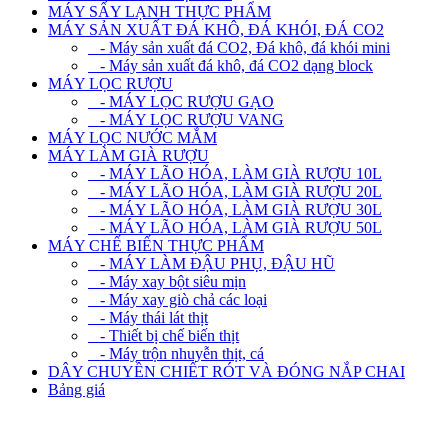
MÁY SẤY LẠNH THỰC PHẨM
MÁY SẢN XUẤT ĐÁ KHÔ, ĐÁ KHÓI, ĐÁ CO2
- Máy sản xuất đá CO2, Đá khô, đá khói mini
- Máy sản xuất đá khô, đá CO2 dạng block
MÁY LỌC RƯỢU
- MÁY LỌC RƯỢU GẠO
- MÁY LỌC RƯỢU VANG
MÁY LỌC NƯỚC MẮM
MÁY LÀM GIÀ RƯỢU
- MÁY LÃO HÓA, LÀM GIÀ RƯỢU 10L
- MÁY LÃO HÓA, LÀM GIÀ RƯỢU 20L
- MÁY LÃO HÓA, LÀM GIÀ RƯỢU 30L
- MÁY LÃO HÓA, LÀM GIÀ RƯỢU 50L
MÁY CHẾ BIẾN THỰC PHẨM
- MÁY LÀM ĐẬU PHỤ, ĐẬU HŨ
- Máy xay bột siêu mịn
- Máy xay giò chả các loại
- Máy thái lát thịt
- Thiết bị chế biến thịt
- Máy trộn nhuyễn thịt, cá
DÂY CHUYỀN CHIẾT RÓT VÀ ĐÓNG NẮP CHAI
Bảng giá