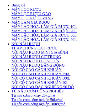
Bảng giá
MÁY LỌC RƯỢU
MÁY LỌC RƯỢU GẠO
MÁY LỌC RƯỢU VANG
MÁY LÀM GIÀ RƯỢU
MÁY LÃO HÓA, LÀM GIÀ RƯỢU 10L
MÁY LÃO HÓA, LÀM GIÀ RƯỢU 20L
MÁY LÃO HÓA, LÀM GIÀ RƯỢU 30L
MÁY LÃO HÓA, LÀM GIÀ RƯỢU 50L
NỒI NẤU RƯỢU
THÁP CHƯNG CẤT RƯỢU
NỒI NẤU RƯỢU MINI GIA ĐÌNH
NỒI NẤU RƯỢU CỠ TRUNG
NỒI NẤU RƯỢU LOẠI LỚN
NỒI NẤU RƯỢU BẰNG ĐỒNG
NỒI CÔ CAO CÁNH KHUẤY
NỒI CÔ CAO CÁNH KHUẤY 250L
NỒI CÔ CAO CÁNH KHUẤY 500L
NỒI CÔ CAO CÁNH KHUẤY 50L
NỒI CÔ CAO ĐẶC NGHIÊNG 90 ĐỘ
TỦ NẤU CƠM CÔNG NGHIỆP
Tủ nấu cơm 6 khay 20kg/mẻ
Tủ nấu cơm công nghiệp 50kg/mẻ
Tủ nấu cơm công nghiệp 100kg/mẻ