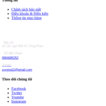
Thông tin
Chính sách bảo mật
Điều khoản & Điều kiên
Thông tin giao hàng
LIÊN HỆ
Địa chỉ:
số 115 ngõ 509 Vũ Tông Phan
Số điện thoại:
0904685252
Email:
xuyena11@gmail.com
Theo dõi chúng tôi
Facebook
Twitter
Youtube
Instagram