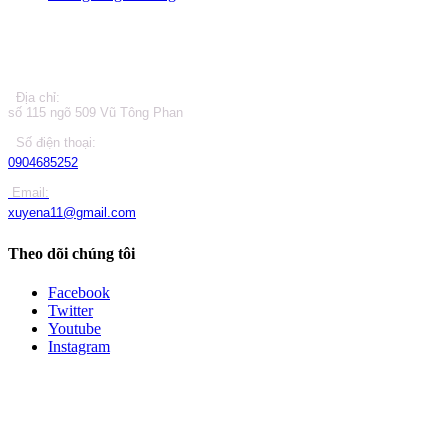
LIÊN HỆ
Địa chỉ:
số 115 ngõ 509 Vũ Tông Phan
Số điện thoại:
0904685252
Email:
xuyena11@gmail.com
Theo dõi chúng tôi
Facebook
Twitter
Youtube
Instagram