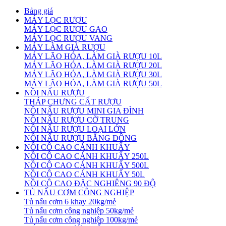
Bảng giá
MÁY LỌC RƯỢU
MÁY LỌC RƯỢU GẠO
MÁY LỌC RƯỢU VANG
MÁY LÀM GIÀ RƯỢU
MÁY LÃO HÓA, LÀM GIÀ RƯỢU 10L
MÁY LÃO HÓA, LÀM GIÀ RƯỢU 20L
MÁY LÃO HÓA, LÀM GIÀ RƯỢU 30L
MÁY LÃO HÓA, LÀM GIÀ RƯỢU 50L
NỒI NẤU RƯỢU
THÁP CHƯNG CẤT RƯỢU
NỒI NẤU RƯỢU MINI GIA ĐÌNH
NỒI NẤU RƯỢU CỠ TRUNG
NỒI NẤU RƯỢU LOẠI LỚN
NỒI NẤU RƯỢU BẰNG ĐỒNG
NỒI CÔ CAO CÁNH KHUẤY
NỒI CÔ CAO CÁNH KHUẤY 250L
NỒI CÔ CAO CÁNH KHUẤY 500L
NỒI CÔ CAO CÁNH KHUẤY 50L
NỒI CÔ CAO ĐẶC NGHIÊNG 90 ĐỘ
TỦ NẤU CƠM CÔNG NGHIỆP
Tủ nấu cơm 6 khay 20kg/mẻ
Tủ nấu cơm công nghiệp 50kg/mẻ
Tủ nấu cơm công nghiệp 100kg/mẻ