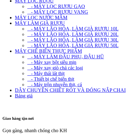
MÁY LỌC RƯỢU
- MÁY LỌC RƯỢU GẠO
- MÁY LỌC RƯỢU VANG
MÁY LỌC NƯỚC MẮM
MÁY LÀM GIÀ RƯỢU
- MÁY LÃO HÓA, LÀM GIÀ RƯỢU 10L
- MÁY LÃO HÓA, LÀM GIÀ RƯỢU 20L
- MÁY LÃO HÓA, LÀM GIÀ RƯỢU 30L
- MÁY LÃO HÓA, LÀM GIÀ RƯỢU 50L
MÁY CHẾ BIẾN THỰC PHẨM
- MÁY LÀM ĐẬU PHỤ, ĐẬU HŨ
- Máy xay bột siêu mịn
- Máy xay giò chả các loại
- Máy thái lát thịt
- Thiết bị chế biến thịt
- Máy trộn nhuyễn thịt, cá
DÂY CHUYỀN CHIẾT RÓT VÀ ĐÓNG NẮP CHAI
Bảng giá
Giao hàng tận nơi
Gọn gàng, nhanh chóng cho KH