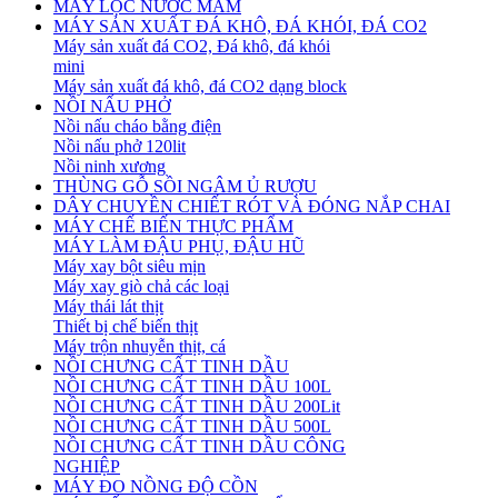
MÁY LỌC NƯỚC MẮM
MÁY SẢN XUẤT ĐÁ KHÔ, ĐÁ KHÓI, ĐÁ CO2
Máy sản xuất đá CO2, Đá khô, đá khói
mini
Máy sản xuất đá khô, đá CO2 dạng block
NỒI NẤU PHỞ
Nồi nấu cháo bằng điện
Nồi nấu phở 120lit
Nồi ninh xương
THÙNG GỖ SỒI NGÂM Ủ RƯỢU
DÂY CHUYỀN CHIẾT RÓT VÀ ĐÓNG NẮP CHAI
MÁY CHẾ BIẾN THỰC PHẨM
MÁY LÀM ĐẬU PHỤ, ĐẬU HŨ
Máy xay bột siêu mịn
Máy xay giò chả các loại
Máy thái lát thịt
Thiết bị chế biến thịt
Máy trộn nhuyễn thịt, cá
NỒI CHƯNG CẤT TINH DẦU
NỒI CHƯNG CẤT TINH DẦU 100L
NỒI CHƯNG CẤT TINH DẦU 200Lit
NỒI CHƯNG CẤT TINH DẦU 500L
NỒI CHƯNG CẤT TINH DẦU CÔNG
NGHIỆP
MÁY ĐO NỒNG ĐỘ CỒN