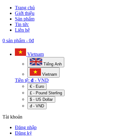
Trang chủ
Giới thiệu
Sản phẩm
Tin tức
Liên hệ
0 sản phẩm
-
0đ
Vietnam
Tiếng Anh
Vietnam
Tiền tệ:
đ
- VND
€ - Euro
£ - Pound Sterling
$ - US Dollar
đ - VND
Tài khoản
Đăng nhập
Đăng ký