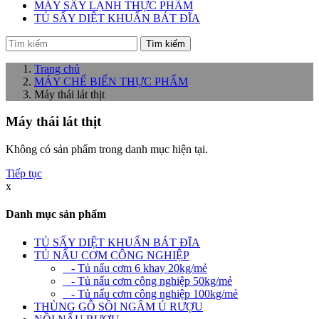
MÁY SẤY LẠNH THỰC PHẨM
TỦ SẤY DIỆT KHUẨN BÁT ĐĨA
Tìm kiếm
Trang chủ
MÁY CHẾ BIẾN THỰC PHẨM
Máy thái lát thịt
Máy thái lát thịt
Không có sản phẩm trong danh mục hiện tại.
Tiếp tục
x
Danh mục sản phẩm
TỦ SẤY DIỆT KHUẨN BÁT ĐĨA
TỦ NẤU CƠM CÔNG NGHIỆP
- Tủ nấu cơm 6 khay 20kg/mẻ
- Tủ nấu cơm công nghiệp 50kg/mẻ
- Tủ nấu cơm công nghiệp 100kg/mẻ
THÙNG GỖ SỒI NGÂM Ủ RƯỢU