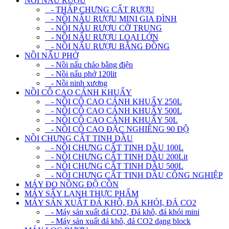
NỒI NẤU RƯỢU
- THÁP CHƯNG CẤT RƯỢU
- NỒI NẤU RƯỢU MINI GIA ĐÌNH
- NỒI NẤU RƯỢU CỠ TRUNG
- NỒI NẤU RƯỢU LOẠI LỚN
- NỒI NẤU RƯỢU BẰNG ĐỒNG
NỒI NẤU PHỞ
- Nồi nấu cháo bằng điện
- Nồi nấu phở 120lit
- Nồi ninh xương
NỒI CÔ CAO CÁNH KHUẤY
- NỒI CÔ CAO CÁNH KHUẤY 250L
- NỒI CÔ CAO CÁNH KHUẤY 500L
- NỒI CÔ CAO CÁNH KHUẤY 50L
- NỒI CÔ CAO ĐẶC NGHIÊNG 90 ĐỘ
NỒI CHƯNG CẤT TINH DẦU
- NỒI CHƯNG CẤT TINH DẦU 100L
- NỒI CHƯNG CẤT TINH DẦU 200Lit
- NỒI CHƯNG CẤT TINH DẦU 500L
- NỒI CHƯNG CẤT TINH DẦU CÔNG NGHIỆP
MÁY ĐO NỒNG ĐỘ CỒN
MÁY SẤY LẠNH THỰC PHẨM
MÁY SẢN XUẤT ĐÁ KHÔ, ĐÁ KHÓI, ĐÁ CO2
- Máy sản xuất đá CO2, Đá khô, đá khói mini
- Máy sản xuất đá khô, đá CO2 dạng block