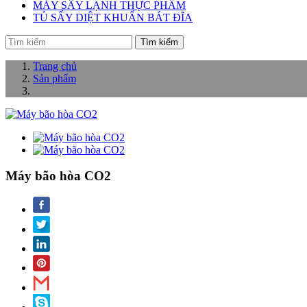
MÁY SẤY LẠNH THỰC PHẨM
TỦ SẤY DIỆT KHUẨN BÁT ĐĨA
Tìm kiếm
Trang chủ
Sản phẩm
Máy bão hòa CO2