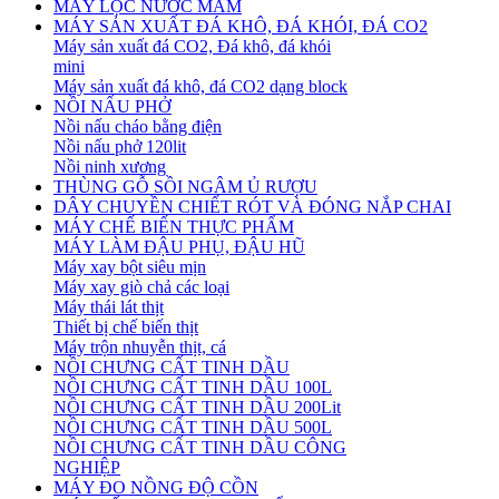
MÁY LỌC NƯỚC MẮM
MÁY SẢN XUẤT ĐÁ KHÔ, ĐÁ KHÓI, ĐÁ CO2
Máy sản xuất đá CO2, Đá khô, đá khói
mini
Máy sản xuất đá khô, đá CO2 dạng block
NỒI NẤU PHỞ
Nồi nấu cháo bằng điện
Nồi nấu phở 120lit
Nồi ninh xương
THÙNG GỖ SỒI NGÂM Ủ RƯỢU
DÂY CHUYỀN CHIẾT RÓT VÀ ĐÓNG NẮP CHAI
MÁY CHẾ BIẾN THỰC PHẨM
MÁY LÀM ĐẬU PHỤ, ĐẬU HŨ
Máy xay bột siêu mịn
Máy xay giò chả các loại
Máy thái lát thịt
Thiết bị chế biến thịt
Máy trộn nhuyễn thịt, cá
NỒI CHƯNG CẤT TINH DẦU
NỒI CHƯNG CẤT TINH DẦU 100L
NỒI CHƯNG CẤT TINH DẦU 200Lit
NỒI CHƯNG CẤT TINH DẦU 500L
NỒI CHƯNG CẤT TINH DẦU CÔNG
NGHIỆP
MÁY ĐO NỒNG ĐỘ CỒN