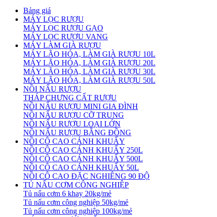
Bảng giá
MÁY LỌC RƯỢU
MÁY LỌC RƯỢU GẠO
MÁY LỌC RƯỢU VANG
MÁY LÀM GIÀ RƯỢU
MÁY LÃO HÓA, LÀM GIÀ RƯỢU 10L
MÁY LÃO HÓA, LÀM GIÀ RƯỢU 20L
MÁY LÃO HÓA, LÀM GIÀ RƯỢU 30L
MÁY LÃO HÓA, LÀM GIÀ RƯỢU 50L
NỒI NẤU RƯỢU
THÁP CHƯNG CẤT RƯỢU
NỒI NẤU RƯỢU MINI GIA ĐÌNH
NỒI NẤU RƯỢU CỠ TRUNG
NỒI NẤU RƯỢU LOẠI LỚN
NỒI NẤU RƯỢU BẰNG ĐỒNG
NỒI CÔ CAO CÁNH KHUẤY
NỒI CÔ CAO CÁNH KHUẤY 250L
NỒI CÔ CAO CÁNH KHUẤY 500L
NỒI CÔ CAO CÁNH KHUẤY 50L
NỒI CÔ CAO ĐẶC NGHIÊNG 90 ĐỘ
TỦ NẤU CƠM CÔNG NGHIỆP
Tủ nấu cơm 6 khay 20kg/mẻ
Tủ nấu cơm công nghiệp 50kg/mẻ
Tủ nấu cơm công nghiệp 100kg/mẻ