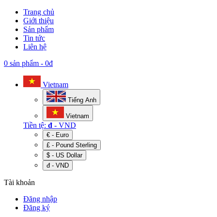
Trang chủ
Giới thiệu
Sản phẩm
Tin tức
Liên hệ
0 sản phẩm
-
0đ
Vietnam
Tiếng Anh
Vietnam
Tiền tệ:
đ
- VND
€ - Euro
£ - Pound Sterling
$ - US Dollar
đ - VND
Tài khoản
Đăng nhập
Đăng ký