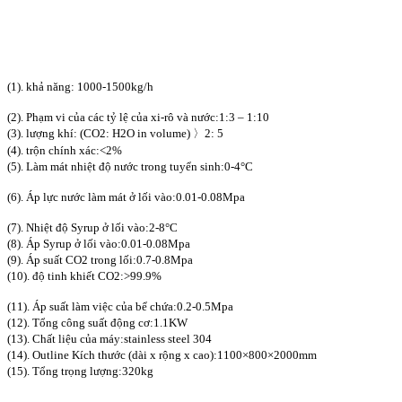
(1). khả năng: 1000-1500kg/h
(2). Phạm vi của các tỷ lệ của xi-rô và nước:1:3 – 1:10
(3). lượng khí: (CO2: H2O in volume) 〉2: 5
(4). trộn chính xác:<2%
(5). Làm mát nhiệt độ nước trong tuyển sinh:0-4°C
(6). Áp lực nước làm mát ở lối vào:0.01-0.08Mpa
(7). Nhiệt độ Syrup ở lối vào:2-8°C
(8). Áp Syrup ở lối vào:0.01-0.08Mpa
(9). Áp suất CO2 trong lối:0.7-0.8Mpa
(10). độ tinh khiết CO2:>99.9%
(11). Áp suất làm việc của bể chứa:0.2-0.5Mpa
(12). Tổng công suất động cơ:1.1KW
(13). Chất liệu của máy:stainless steel 304
(14). Outline Kích thước (dài x rộng x cao):1100×800×2000mm
(15). Tổng trọng lượng:320kg