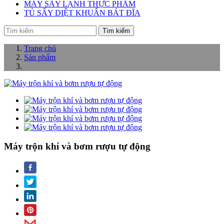
MÁY SẤY LẠNH THỰC PHẨM
TỦ SẤY DIỆT KHUẨN BÁT ĐĨA
Tìm kiếm
Trang chủ
Sản phẩm
Máy trộn khí và bơm rượu tự động