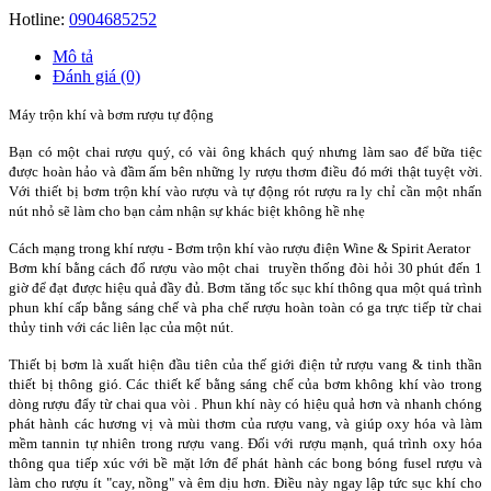
Hotline:
0904685252
Mô tả
Đánh giá (0)
Máy trộn khí và bơm rượu tự động
Bạn có một chai rượu quý, có vài ông khách quý nhưng làm sao để bữa tiệc
được hoàn hảo và đầm ấm bên những ly rượu thơm điều đó mới thật tuyệt vời.
Với thiết bị bơm trộn khí vào rượu và tự động rót rượu ra ly chỉ cần một nhấn
nút nhỏ sẽ làm cho bạn cảm nhận sự khác biệt không hề nhẹ
Cách mạng trong khí rượu - Bơm trộn khí vào rượu điện Wine & Spirit Aerator
Bơm khí bằng cách đổ rượu vào một chai truyền thống đòi hỏi 30 phút đến 1
giờ để đạt được hiệu quả đầy đủ. Bơm tăng tốc sục khí thông qua một quá trình
phun khí cấp bằng sáng chế và pha chế rượu hoàn toàn có ga trực tiếp từ chai
thủy tinh với các liên lạc của một nút.
Thiết bị bơm là xuất hiện đầu tiên của thế giới điện tử rượu vang & tinh thần
thiết bị thông gió. Các thiết kế bằng sáng chế của bơm không khí vào trong
dòng rượu đẩy từ chai qua vòi . Phun khí này có hiệu quả hơn và nhanh chóng
phát hành các hương vị và mùi thơm của rượu vang, và giúp oxy hóa và làm
mềm tannin tự nhiên trong rượu vang. Đối với rượu mạnh, quá trình oxy hóa
thông qua tiếp xúc với bề mặt lớn để phát hành các bong bóng fusel rượu và
làm cho rượu ít "cay, nồng" và êm dịu hơn. Điều này ngay lập tức sục khí cho