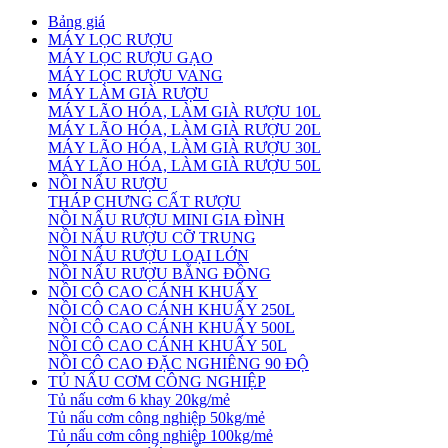
Bảng giá
MÁY LỌC RƯỢU
MÁY LỌC RƯỢU GẠO
MÁY LỌC RƯỢU VANG
MÁY LÀM GIÀ RƯỢU
MÁY LÃO HÓA, LÀM GIÀ RƯỢU 10L
MÁY LÃO HÓA, LÀM GIÀ RƯỢU 20L
MÁY LÃO HÓA, LÀM GIÀ RƯỢU 30L
MÁY LÃO HÓA, LÀM GIÀ RƯỢU 50L
NỒI NẤU RƯỢU
THÁP CHƯNG CẤT RƯỢU
NỒI NẤU RƯỢU MINI GIA ĐÌNH
NỒI NẤU RƯỢU CỠ TRUNG
NỒI NẤU RƯỢU LOẠI LỚN
NỒI NẤU RƯỢU BẰNG ĐỒNG
NỒI CÔ CAO CÁNH KHUẤY
NỒI CÔ CAO CÁNH KHUẤY 250L
NỒI CÔ CAO CÁNH KHUẤY 500L
NỒI CÔ CAO CÁNH KHUẤY 50L
NỒI CÔ CAO ĐẶC NGHIÊNG 90 ĐỘ
TỦ NẤU CƠM CÔNG NGHIỆP
Tủ nấu cơm 6 khay 20kg/mẻ
Tủ nấu cơm công nghiệp 50kg/mẻ
Tủ nấu cơm công nghiệp 100kg/mẻ