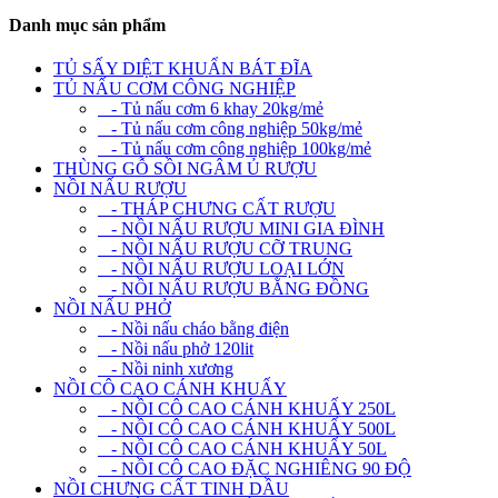
Danh mục sản phẩm
TỦ SẤY DIỆT KHUẨN BÁT ĐĨA
TỦ NẤU CƠM CÔNG NGHIỆP
- Tủ nấu cơm 6 khay 20kg/mẻ
- Tủ nấu cơm công nghiệp 50kg/mẻ
- Tủ nấu cơm công nghiệp 100kg/mẻ
THÙNG GỖ SỒI NGÂM Ủ RƯỢU
NỒI NẤU RƯỢU
- THÁP CHƯNG CẤT RƯỢU
- NỒI NẤU RƯỢU MINI GIA ĐÌNH
- NỒI NẤU RƯỢU CỠ TRUNG
- NỒI NẤU RƯỢU LOẠI LỚN
- NỒI NẤU RƯỢU BẰNG ĐỒNG
NỒI NẤU PHỞ
- Nồi nấu cháo bằng điện
- Nồi nấu phở 120lit
- Nồi ninh xương
NỒI CÔ CAO CÁNH KHUẤY
- NỒI CÔ CAO CÁNH KHUẤY 250L
- NỒI CÔ CAO CÁNH KHUẤY 500L
- NỒI CÔ CAO CÁNH KHUẤY 50L
- NỒI CÔ CAO ĐẶC NGHIÊNG 90 ĐỘ
NỒI CHƯNG CẤT TINH DẦU