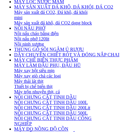
MÁY LỌC NƯỚC MẮM
MÁY SẢN XUẤT ĐÁ KHÔ, ĐÁ KHÓI, ĐÁ CO2
Máy sản xuất đá CO2, Đá khô, đá khói
mini
Máy sản xuất đá khô, đá CO2 dạng block
NỒI NẤU PHỞ
Nồi nấu cháo bằng điện
Nồi nấu phở 120lit
Nồi ninh xương
THÙNG GỖ SỒI NGÂM Ủ RƯỢU
DÂY CHUYỀN CHIẾT RÓT VÀ ĐÓNG NẮP CHAI
MÁY CHẾ BIẾN THỰC PHẨM
MÁY LÀM ĐẬU PHỤ, ĐẬU HŨ
Máy xay bột siêu mịn
Máy xay giò chả các loại
Máy thái lát thịt
Thiết bị chế biến thịt
Máy trộn nhuyễn thịt, cá
NỒI CHƯNG CẤT TINH DẦU
NỒI CHƯNG CẤT TINH DẦU 100L
NỒI CHƯNG CẤT TINH DẦU 200Lit
NỒI CHƯNG CẤT TINH DẦU 500L
NỒI CHƯNG CẤT TINH DẦU CÔNG
NGHIỆP
MÁY ĐO NỒNG ĐỘ CỒN