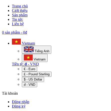
Trang chủ
Giới thiệu
Sản phẩm
Tin tức
Liên hệ
0 sản phẩm
-
0đ
Vietnam
Tiếng Anh
Vietnam
Tiền tệ:
đ
- VND
€ - Euro
£ - Pound Sterling
$ - US Dollar
đ - VND
Tài khoản
Đăng nhập
Đăng ký