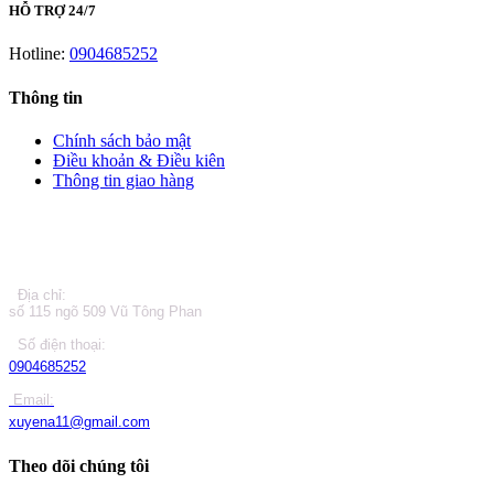
HỖ TRỢ 24/7
Hotline:
0904685252
Thông tin
Chính sách bảo mật
Điều khoản & Điều kiên
Thông tin giao hàng
LIÊN HỆ
Địa chỉ:
số 115 ngõ 509 Vũ Tông Phan
Số điện thoại:
0904685252
Email:
xuyena11@gmail.com
Theo dõi chúng tôi