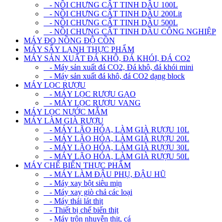
- NỒI CHƯNG CẤT TINH DẦU 100L
- NỒI CHƯNG CẤT TINH DẦU 200Lit
- NỒI CHƯNG CẤT TINH DẦU 500L
- NỒI CHƯNG CẤT TINH DẦU CÔNG NGHIỆP
MÁY ĐO NỒNG ĐỘ CỒN
MÁY SẤY LẠNH THỰC PHẨM
MÁY SẢN XUẤT ĐÁ KHÔ, ĐÁ KHÓI, ĐÁ CO2
- Máy sản xuất đá CO2, Đá khô, đá khói mini
- Máy sản xuất đá khô, đá CO2 dạng block
MÁY LỌC RƯỢU
- MÁY LỌC RƯỢU GẠO
- MÁY LỌC RƯỢU VANG
MÁY LỌC NƯỚC MẮM
MÁY LÀM GIÀ RƯỢU
- MÁY LÃO HÓA, LÀM GIÀ RƯỢU 10L
- MÁY LÃO HÓA, LÀM GIÀ RƯỢU 20L
- MÁY LÃO HÓA, LÀM GIÀ RƯỢU 30L
- MÁY LÃO HÓA, LÀM GIÀ RƯỢU 50L
MÁY CHẾ BIẾN THỰC PHẨM
- MÁY LÀM ĐẬU PHỤ, ĐẬU HŨ
- Máy xay bột siêu mịn
- Máy xay giò chả các loại
- Máy thái lát thịt
- Thiết bị chế biến thịt
- Máy trộn nhuyễn thịt, cá