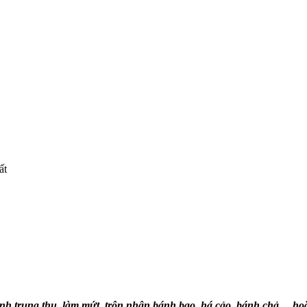
ất
ánh trung thu, làm mứt, trộn nhân bánh bao, há cảo, bánh chả… hoặ