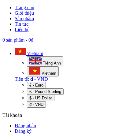
Trang chủ
Giới thiệu
Sản phẩm
Tin tức
Liên hệ
0 sản phẩm
-
0đ
Vietnam
Tiếng Anh
Vietnam
Tiền tệ:
đ
- VND
€ - Euro
£ - Pound Sterling
$ - US Dollar
đ - VND
Tài khoản
Đăng nhập
Đăng ký