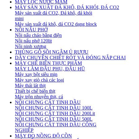
MÁY LỌC NƯỚC MẮM
MÁY SẢN XUẤT ĐÁ KHÔ, ĐÁ KHÓI, ĐÁ CO2
Máy sản xuất đá CO2, Đá khô, đá khói
mini
Máy sản xuất đá khô, đá CO2 dạng block
NỒI NẤU PHỞ
Nồi nấu cháo bằng điện
Nồi nấu phở 120lit
Nồi ninh xương
THÙNG GỖ SỒI NGÂM Ủ RƯỢU
DÂY CHUYỀN CHIẾT RÓT VÀ ĐÓNG NẮP CHAI
MÁY CHẾ BIẾN THỰC PHẨM
MÁY LÀM ĐẬU PHỤ, ĐẬU HŨ
Máy xay bột siêu mịn
Máy xay giò chả các loại
Máy thái lát thịt
Thiết bị chế biến thịt
Máy trộn nhuyễn thịt, cá
NỒI CHƯNG CẤT TINH DẦU
NỒI CHƯNG CẤT TINH DẦU 100L
NỒI CHƯNG CẤT TINH DẦU 200Lit
NỒI CHƯNG CẤT TINH DẦU 500L
NỒI CHƯNG CẤT TINH DẦU CÔNG
NGHIỆP
MÁY ĐO NỒNG ĐỘ CỒN