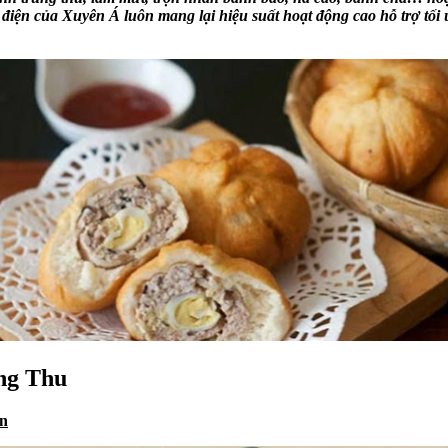
 điện của Xuyên Á luôn mang lại hiệu suất hoạt động cao hỗ trợ tối 
ng Thu
ân