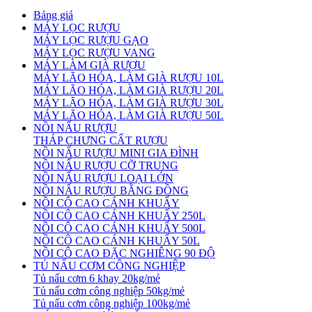
Bảng giá
MÁY LỌC RƯỢU
MÁY LỌC RƯỢU GẠO
MÁY LỌC RƯỢU VANG
MÁY LÀM GIÀ RƯỢU
MÁY LÃO HÓA, LÀM GIÀ RƯỢU 10L
MÁY LÃO HÓA, LÀM GIÀ RƯỢU 20L
MÁY LÃO HÓA, LÀM GIÀ RƯỢU 30L
MÁY LÃO HÓA, LÀM GIÀ RƯỢU 50L
NỒI NẤU RƯỢU
THÁP CHƯNG CẤT RƯỢU
NỒI NẤU RƯỢU MINI GIA ĐÌNH
NỒI NẤU RƯỢU CỠ TRUNG
NỒI NẤU RƯỢU LOẠI LỚN
NỒI NẤU RƯỢU BẰNG ĐỒNG
NỒI CÔ CAO CÁNH KHUẤY
NỒI CÔ CAO CÁNH KHUẤY 250L
NỒI CÔ CAO CÁNH KHUẤY 500L
NỒI CÔ CAO CÁNH KHUẤY 50L
NỒI CÔ CAO ĐẶC NGHIÊNG 90 ĐỘ
TỦ NẤU CƠM CÔNG NGHIỆP
Tủ nấu cơm 6 khay 20kg/mẻ
Tủ nấu cơm công nghiệp 50kg/mẻ
Tủ nấu cơm công nghiệp 100kg/mẻ