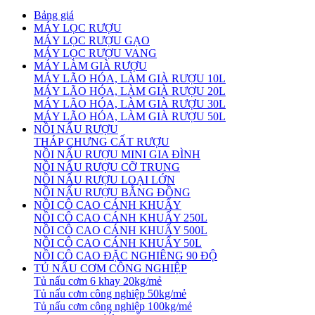
Bảng giá
MÁY LỌC RƯỢU
MÁY LỌC RƯỢU GẠO
MÁY LỌC RƯỢU VANG
MÁY LÀM GIÀ RƯỢU
MÁY LÃO HÓA, LÀM GIÀ RƯỢU 10L
MÁY LÃO HÓA, LÀM GIÀ RƯỢU 20L
MÁY LÃO HÓA, LÀM GIÀ RƯỢU 30L
MÁY LÃO HÓA, LÀM GIÀ RƯỢU 50L
NỒI NẤU RƯỢU
THÁP CHƯNG CẤT RƯỢU
NỒI NẤU RƯỢU MINI GIA ĐÌNH
NỒI NẤU RƯỢU CỠ TRUNG
NỒI NẤU RƯỢU LOẠI LỚN
NỒI NẤU RƯỢU BẰNG ĐỒNG
NỒI CÔ CAO CÁNH KHUẤY
NỒI CÔ CAO CÁNH KHUẤY 250L
NỒI CÔ CAO CÁNH KHUẤY 500L
NỒI CÔ CAO CÁNH KHUẤY 50L
NỒI CÔ CAO ĐẶC NGHIÊNG 90 ĐỘ
TỦ NẤU CƠM CÔNG NGHIỆP
Tủ nấu cơm 6 khay 20kg/mẻ
Tủ nấu cơm công nghiệp 50kg/mẻ
Tủ nấu cơm công nghiệp 100kg/mẻ