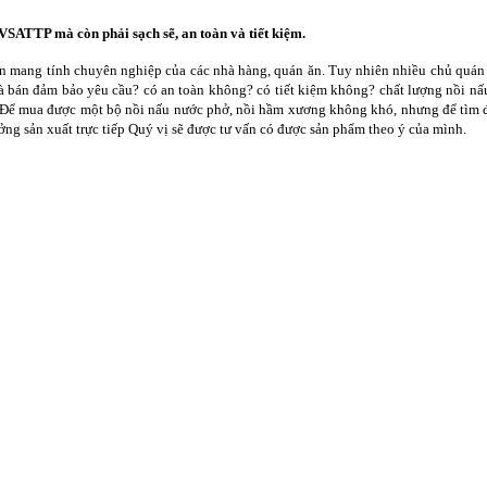
SATTP mà còn phải sạch sẽ, an toàn và tiết kiệm.
iển mang tính chuyên nghiệp của các nhà hàng, quán ăn. Tuy nhiên nhiều chủ quá
 bán đảm bảo yêu cầu? có an toàn không? có tiết kiệm không? chất lượng nồi nấu 
ất. Để mua được một bộ nồi nấu nước phở, nồi hầm xương không khó, nhưng để tìm 
ởng sản xuất trực tiếp Quý vị sẽ được tư vấn có được sản phẩm theo ý của mình.