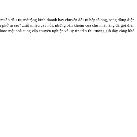
n muốn đầu tư, mở rộng kinh doanh hay chuyển đổi từ bếp tổ ong, sang dùng điện
phở ra sao? ...rất nhiều câu hỏi, những băn khoăn của chủ nhà hàng đã gọi điện
được một nhà cung cấp chuyên nghiệp và uy tín trên thị trường giờ đây càng khó