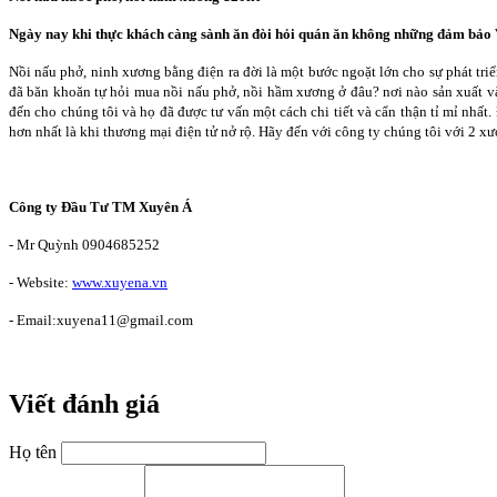
Ngày nay khi thực khách càng sành ăn đòi hỏi quán ăn không những đảm bảo V
Nồi nấu phở, ninh xương bằng điện ra đời là một bước ngoặt lớn cho sự phát tr
đã băn khoăn tự hỏi mua nồi nấu phở, nồi hầm xương ở đâu? nơi nào sản xuất và
đến cho chúng tôi và họ đã được tư vấn một cách chi tiết và cẩn thận tỉ mỉ nh
hơn nhất là khi thương mại điện tử nở rộ. Hãy đến với công ty chúng tôi với 2 xư
Công ty Đầu Tư TM Xuyên Á
- Mr Quỳnh 0904685252
- Website:
www.xuyena.vn
- Email:xuyena11@gmail.com
Viết đánh giá
Họ tên