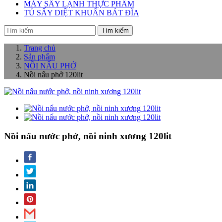
MÁY SẤY LẠNH THỰC PHẨM
TỦ SẤY DIỆT KHUẨN BÁT ĐĨA
Tìm kiếm
Trang chủ
Sản phẩm
NỒI NẤU PHỞ
Nồi nấu phở 120lit
Nồi nấu nước phở, nồi ninh xương 120lit