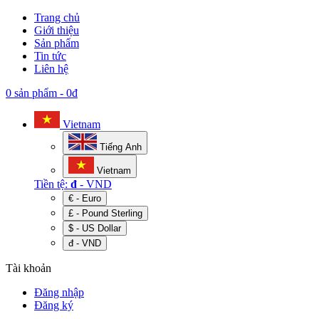
Trang chủ
Giới thiệu
Sản phẩm
Tin tức
Liên hệ
0 sản phẩm
-
0đ
Vietnam
Tiếng Anh
Vietnam
Tiền tệ:
đ
- VND
€ - Euro
£ - Pound Sterling
$ - US Dollar
đ - VND
Tài khoản
Đăng nhập
Đăng ký