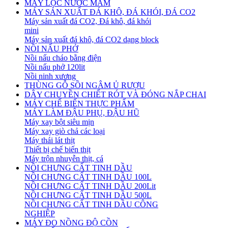
MÁY LỌC NƯỚC MẮM
MÁY SẢN XUẤT ĐÁ KHÔ, ĐÁ KHÓI, ĐÁ CO2
Máy sản xuất đá CO2, Đá khô, đá khói
mini
Máy sản xuất đá khô, đá CO2 dạng block
NỒI NẤU PHỞ
Nồi nấu cháo bằng điện
Nồi nấu phở 120lit
Nồi ninh xương
THÙNG GỖ SỒI NGÂM Ủ RƯỢU
DÂY CHUYỀN CHIẾT RÓT VÀ ĐÓNG NẮP CHAI
MÁY CHẾ BIẾN THỰC PHẨM
MÁY LÀM ĐẬU PHỤ, ĐẬU HŨ
Máy xay bột siêu mịn
Máy xay giò chả các loại
Máy thái lát thịt
Thiết bị chế biến thịt
Máy trộn nhuyễn thịt, cá
NỒI CHƯNG CẤT TINH DẦU
NỒI CHƯNG CẤT TINH DẦU 100L
NỒI CHƯNG CẤT TINH DẦU 200Lit
NỒI CHƯNG CẤT TINH DẦU 500L
NỒI CHƯNG CẤT TINH DẦU CÔNG
NGHIỆP
MÁY ĐO NỒNG ĐỘ CỒN