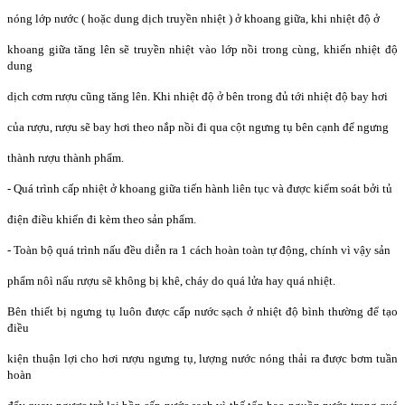
nóng lớp nước ( hoặc dung dịch truyền nhiệt ) ở khoang giữa, khi nhiệt độ ở
khoang giữa tăng lên sẽ truyền nhiệt vào lớp nồi trong cùng, khiến nhiệt độ
dung
dịch cơm rượu cũng tăng lên. Khi nhiệt độ ở bên trong đủ tới nhiệt độ bay hơi
của rượu, rượu sẽ bay hơi theo nắp nồi đi qua cột ngưng tụ bên cạnh để ngưng
thành rượu thành phẩm.
- Quá trình cấp nhiệt ở khoang giữa tiến hành liên tục và được kiểm soát bởi tủ
điện điều khiển đi kèm theo sản phẩm.
- Toàn bộ quá trình nấu đều diễn ra 1 cách hoàn toàn tự động, chính vì vậy sản
phẩm nôì nấu rượu sẽ không bị khê, cháy do quá lửa hay quá nhiệt.
Bên thiết bị ngưng tụ luôn được cấp nước sạch ở nhiệt độ bình thường để tạo
điều
kiện thuận lợi cho hơi rượu ngưng tụ, lượng nước nóng thải ra được bơm tuần
hoàn