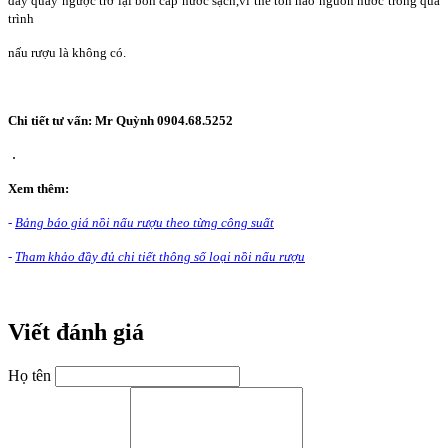
đẩy quay ngược trở lại bồn cấp nước sạch,vì thế tổn hao nguồn nước trong quá
trình
nấu rượu là không có.
Chi tiết tư vấn: Mr Quỳnh 0904.68.5252
.
Xem thêm:
-
Bảng báo giá nồi nấu rượu theo từng công suất
-
Tham khảo đầy đủ chi tiết thông số loại nồi nấu rượu
Viết đánh giá
Họ tên