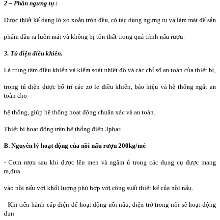
2 – Phần ngưng tụ :
Được thiết kế dạng lò xo xoắn tròn đều, có tác dụng ngưng tụ và làm mát để sản
phẩm đầu ra luôn mát và không bị tổn thất trong quá trình nấu rượu.
3. Tủ điện điều khiển.
Là trung tâm điều khiển và kiểm soát nhiệt độ và các chỉ số an toàn của thiết bị,
trong tủ điện được bố trí các zơ le điều khiển, báo hiệu và hệ thống ngắt an
toàn cho
hệ thống, giúp hệ thống hoạt động chuẩn xác và an toàn.
Thiết bị hoạt động trên hệ thống điện 3phar.
B. Nguyên lý hoạt động của nồi nấu rượu 200kg/mẻ
- Cơm rượu sau khi được lên men và ngâm ủ trong các dụng cụ được mang
ra,đưa
vào nồi nấu với khối lượng phù hợp với công suất thiết kế của nồi nấu.
- Khi tiến hành cấp điện để hoạt động nồi nấu, điện trở trong nồi sẽ hoạt động
đun