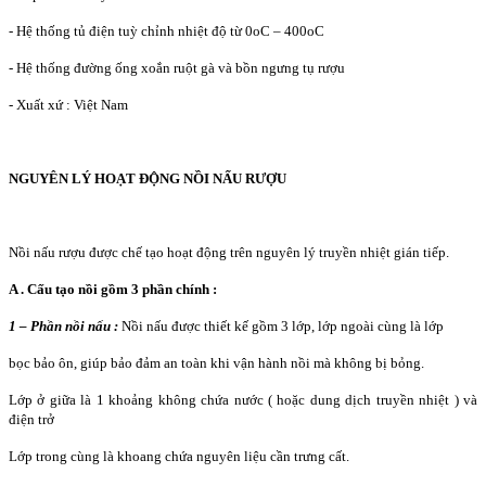
- Hệ thống tủ điện tuỳ chỉnh nhiệt độ từ 0oC – 400oC
- Hệ thống đường ống xoắn ruột gà và bồn ngưng tụ rượu
- Xuất xứ : Việt Nam
NGUYÊN LÝ HOẠT ĐỘNG NỒI NẤU RƯỢU
Nồi nấu rượu được chế tạo hoạt động trên nguyên lý truyền nhiệt gián tiếp.
A . Cấu tạo nồi gồm 3 phần chính :
1 – Phần nồi nấu :
Nồi nấu được thiết kế gồm 3 lớp, lớp ngoài cùng là lớp
bọc bảo ôn, giúp bảo đảm an toàn khi vận hành nồi mà không bị bỏng.
Lớp ở giữa là 1 khoảng không chứa nước ( hoặc dung dịch truyền nhiệt ) và
điện trở
Lớp trong cùng là khoang chứa nguyên liệu cần trưng cất.