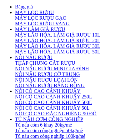
Bảng giá
MÁY LỌC RƯỢU
MÁY LỌC RƯỢU GẠO
MÁY LỌC RƯỢU VANG
MÁY LÀM GIÀ RƯỢU
MÁY LÃO HÓA, LÀM GIÀ RƯỢU 10L
MÁY LÃO HÓA, LÀM GIÀ RƯỢU 20L
MÁY LÃO HÓA, LÀM GIÀ RƯỢU 30L
MÁY LÃO HÓA, LÀM GIÀ RƯỢU 50L
NỒI NẤU RƯỢU
THÁP CHƯNG CẤT RƯỢU
NỒI NẤU RƯỢU MINI GIA ĐÌNH
NỒI NẤU RƯỢU CỠ TRUNG
NỒI NẤU RƯỢU LOẠI LỚN
NỒI NẤU RƯỢU BẰNG ĐỒNG
NỒI CÔ CAO CÁNH KHUẤY
NỒI CÔ CAO CÁNH KHUẤY 250L
NỒI CÔ CAO CÁNH KHUẤY 500L
NỒI CÔ CAO CÁNH KHUẤY 50L
NỒI CÔ CAO ĐẶC NGHIÊNG 90 ĐỘ
TỦ NẤU CƠM CÔNG NGHIỆP
Tủ nấu cơm 6 khay 20kg/mẻ
Tủ nấu cơm công nghiệp 50kg/mẻ
Tủ nấu cơm công nghiệp 100kg/mẻ