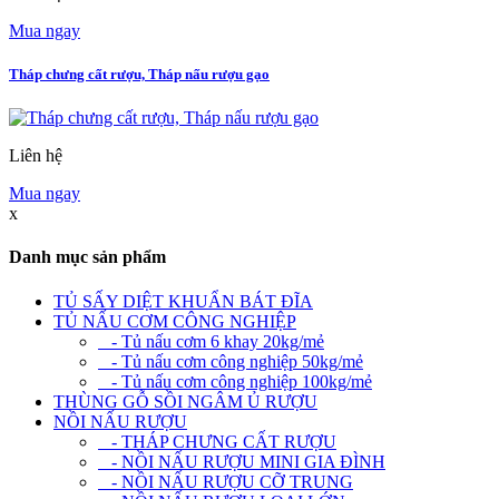
Mua ngay
Tháp chưng cất rượu, Tháp nấu rượu gạo
Liên hệ
Mua ngay
x
Danh mục sản phẩm
TỦ SẤY DIỆT KHUẨN BÁT ĐĨA
TỦ NẤU CƠM CÔNG NGHIỆP
- Tủ nấu cơm 6 khay 20kg/mẻ
- Tủ nấu cơm công nghiệp 50kg/mẻ
- Tủ nấu cơm công nghiệp 100kg/mẻ
THÙNG GỖ SỒI NGÂM Ủ RƯỢU
NỒI NẤU RƯỢU
- THÁP CHƯNG CẤT RƯỢU
- NỒI NẤU RƯỢU MINI GIA ĐÌNH
- NỒI NẤU RƯỢU CỠ TRUNG