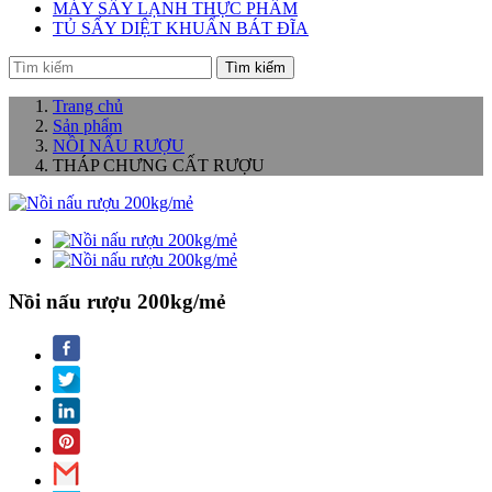
MÁY SẤY LẠNH THỰC PHẨM
TỦ SẤY DIỆT KHUẨN BÁT ĐĨA
Tìm kiếm
Trang chủ
Sản phẩm
NỒI NẤU RƯỢU
THÁP CHƯNG CẤT RƯỢU
Nồi nấu rượu 200kg/mẻ