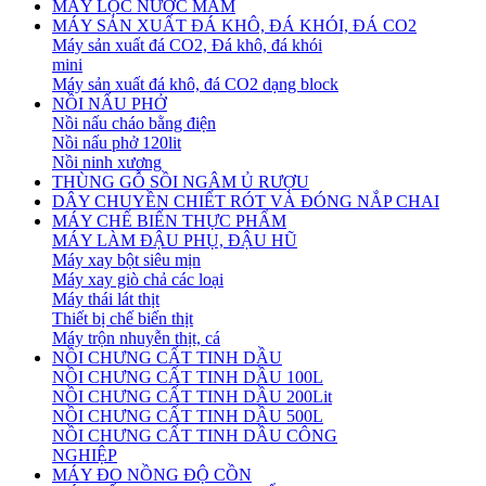
MÁY LỌC NƯỚC MẮM
MÁY SẢN XUẤT ĐÁ KHÔ, ĐÁ KHÓI, ĐÁ CO2
Máy sản xuất đá CO2, Đá khô, đá khói
mini
Máy sản xuất đá khô, đá CO2 dạng block
NỒI NẤU PHỞ
Nồi nấu cháo bằng điện
Nồi nấu phở 120lit
Nồi ninh xương
THÙNG GỖ SỒI NGÂM Ủ RƯỢU
DÂY CHUYỀN CHIẾT RÓT VÀ ĐÓNG NẮP CHAI
MÁY CHẾ BIẾN THỰC PHẨM
MÁY LÀM ĐẬU PHỤ, ĐẬU HŨ
Máy xay bột siêu mịn
Máy xay giò chả các loại
Máy thái lát thịt
Thiết bị chế biến thịt
Máy trộn nhuyễn thịt, cá
NỒI CHƯNG CẤT TINH DẦU
NỒI CHƯNG CẤT TINH DẦU 100L
NỒI CHƯNG CẤT TINH DẦU 200Lit
NỒI CHƯNG CẤT TINH DẦU 500L
NỒI CHƯNG CẤT TINH DẦU CÔNG
NGHIỆP
MÁY ĐO NỒNG ĐỘ CỒN