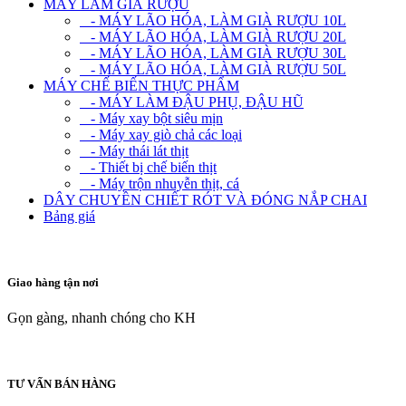
MÁY LÀM GIÀ RƯỢU
- MÁY LÃO HÓA, LÀM GIÀ RƯỢU 10L
- MÁY LÃO HÓA, LÀM GIÀ RƯỢU 20L
- MÁY LÃO HÓA, LÀM GIÀ RƯỢU 30L
- MÁY LÃO HÓA, LÀM GIÀ RƯỢU 50L
MÁY CHẾ BIẾN THỰC PHẨM
- MÁY LÀM ĐẬU PHỤ, ĐẬU HŨ
- Máy xay bột siêu mịn
- Máy xay giò chả các loại
- Máy thái lát thịt
- Thiết bị chế biến thịt
- Máy trộn nhuyễn thịt, cá
DÂY CHUYỀN CHIẾT RÓT VÀ ĐÓNG NẮP CHAI
Bảng giá
Giao hàng tận nơi
Gọn gàng, nhanh chóng cho KH
TƯ VẤN BÁN HÀNG