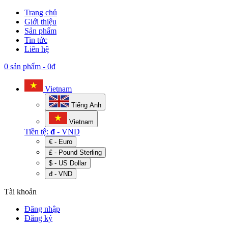
Trang chủ
Giới thiệu
Sản phẩm
Tin tức
Liên hệ
0 sản phẩm
-
0đ
Vietnam
Tiếng Anh
Vietnam
Tiền tệ:
đ
- VND
€ - Euro
£ - Pound Sterling
$ - US Dollar
đ - VND
Tài khoản
Đăng nhập
Đăng ký