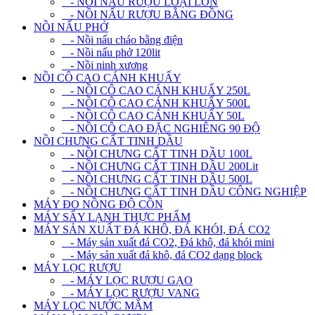
- NỒI NẤU RƯỢU LOẠI LỚN
- NỒI NẤU RƯỢU BẰNG ĐỒNG
NỒI NẤU PHỞ
- Nồi nấu cháo bằng điện
- Nồi nấu phở 120lit
- Nồi ninh xương
NỒI CÔ CAO CÁNH KHUẤY
- NỒI CÔ CAO CÁNH KHUẤY 250L
- NỒI CÔ CAO CÁNH KHUẤY 500L
- NỒI CÔ CAO CÁNH KHUẤY 50L
- NỒI CÔ CAO ĐẶC NGHIÊNG 90 ĐỘ
NỒI CHƯNG CẤT TINH DẦU
- NỒI CHƯNG CẤT TINH DẦU 100L
- NỒI CHƯNG CẤT TINH DẦU 200Lit
- NỒI CHƯNG CẤT TINH DẦU 500L
- NỒI CHƯNG CẤT TINH DẦU CÔNG NGHIỆP
MÁY ĐO NỒNG ĐỘ CỒN
MÁY SẤY LẠNH THỰC PHẨM
MÁY SẢN XUẤT ĐÁ KHÔ, ĐÁ KHÓI, ĐÁ CO2
- Máy sản xuất đá CO2, Đá khô, đá khói mini
- Máy sản xuất đá khô, đá CO2 dạng block
MÁY LỌC RƯỢU
- MÁY LỌC RƯỢU GẠO
- MÁY LỌC RƯỢU VANG
MÁY LỌC NƯỚC MẮM