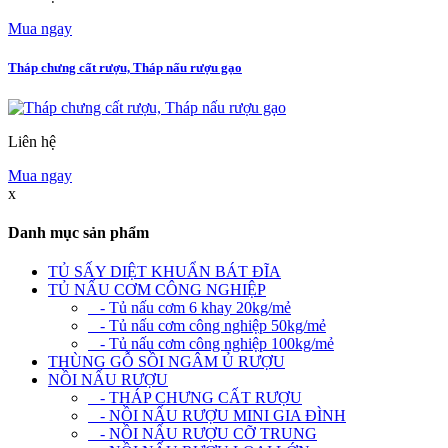
Mua ngay
Tháp chưng cất rượu, Tháp nấu rượu gạo
Liên hệ
Mua ngay
x
Danh mục sản phẩm
TỦ SẤY DIỆT KHUẨN BÁT ĐĨA
TỦ NẤU CƠM CÔNG NGHIỆP
- Tủ nấu cơm 6 khay 20kg/mẻ
- Tủ nấu cơm công nghiệp 50kg/mẻ
- Tủ nấu cơm công nghiệp 100kg/mẻ
THÙNG GỖ SỒI NGÂM Ủ RƯỢU
NỒI NẤU RƯỢU
- THÁP CHƯNG CẤT RƯỢU
- NỒI NẤU RƯỢU MINI GIA ĐÌNH
- NỒI NẤU RƯỢU CỠ TRUNG