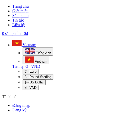
Trang chủ
Giới thiệu
Sản phẩm
Tin tức
Liên hệ
0 sản phẩm
-
0đ
Vietnam
Tiếng Anh
Vietnam
Tiền tệ:
đ
- VND
€ - Euro
£ - Pound Sterling
$ - US Dollar
đ - VND
Tài khoản
Đăng nhập
Đăng ký