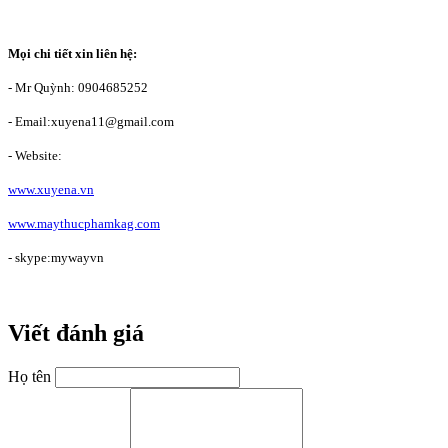
Mọi chi tiết xin liên hệ:
- Mr Quỳnh: 0904685252
- Email:xuyena11@gmail.com
- Website:
www.xuyena.vn
www.maythucphamkag.com
- skype:mywayvn
Viết đánh giá
Họ tên