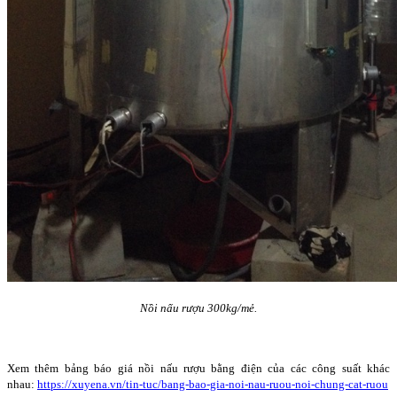
Nồi nấu rượu 300kg/mẻ.
Xem thêm bảng báo giá nồi nấu rượu bằng điện của các công suất khác
nhau:
https://xuyena.vn/tin-tuc/bang-bao-gia-noi-nau-ruou-noi-chung-cat-ruou