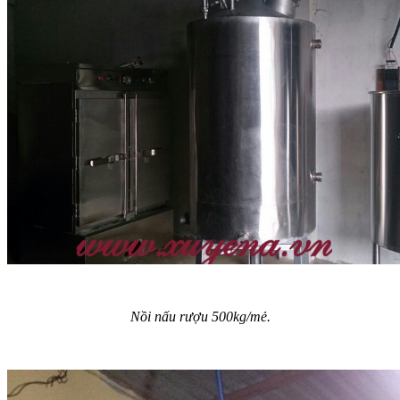
Nồi nấu rượu 500kg/mẻ.