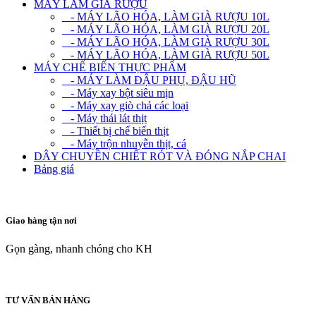
MÁY LÀM GIÀ RƯỢU
- MÁY LÃO HÓA, LÀM GIÀ RƯỢU 10L
- MÁY LÃO HÓA, LÀM GIÀ RƯỢU 20L
- MÁY LÃO HÓA, LÀM GIÀ RƯỢU 30L
- MÁY LÃO HÓA, LÀM GIÀ RƯỢU 50L
MÁY CHẾ BIẾN THỰC PHẨM
- MÁY LÀM ĐẬU PHỤ, ĐẬU HŨ
- Máy xay bột siêu mịn
- Máy xay giò chả các loại
- Máy thái lát thịt
- Thiết bị chế biến thịt
- Máy trộn nhuyễn thịt, cá
DÂY CHUYỀN CHIẾT RÓT VÀ ĐÓNG NẮP CHAI
Bảng giá
Giao hàng tận nơi
Gọn gàng, nhanh chóng cho KH
TƯ VẤN BÁN HÀNG