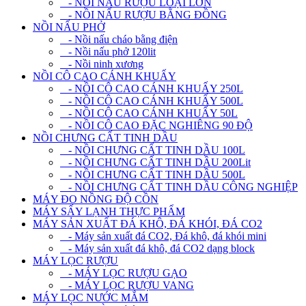
- NỒI NẤU RƯỢU LOẠI LỚN
- NỒI NẤU RƯỢU BẰNG ĐỒNG
NỒI NẤU PHỞ
- Nồi nấu cháo bằng điện
- Nồi nấu phở 120lit
- Nồi ninh xương
NỒI CÔ CAO CÁNH KHUẤY
- NỒI CÔ CAO CÁNH KHUẤY 250L
- NỒI CÔ CAO CÁNH KHUẤY 500L
- NỒI CÔ CAO CÁNH KHUẤY 50L
- NỒI CÔ CAO ĐẶC NGHIÊNG 90 ĐỘ
NỒI CHƯNG CẤT TINH DẦU
- NỒI CHƯNG CẤT TINH DẦU 100L
- NỒI CHƯNG CẤT TINH DẦU 200Lit
- NỒI CHƯNG CẤT TINH DẦU 500L
- NỒI CHƯNG CẤT TINH DẦU CÔNG NGHIỆP
MÁY ĐO NỒNG ĐỘ CỒN
MÁY SẤY LẠNH THỰC PHẨM
MÁY SẢN XUẤT ĐÁ KHÔ, ĐÁ KHÓI, ĐÁ CO2
- Máy sản xuất đá CO2, Đá khô, đá khói mini
- Máy sản xuất đá khô, đá CO2 dạng block
MÁY LỌC RƯỢU
- MÁY LỌC RƯỢU GẠO
- MÁY LỌC RƯỢU VANG
MÁY LỌC NƯỚC MẮM