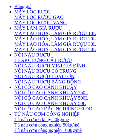
Bảng giá
MÁY LỌC RƯỢU
MÁY LỌC RƯỢU GẠO
MÁY LỌC RƯỢU VANG
MÁY LÀM GIÀ RƯỢU
MÁY LÃO HÓA, LÀM GIÀ RƯỢU 10L
MÁY LÃO HÓA, LÀM GIÀ RƯỢU 20L
MÁY LÃO HÓA, LÀM GIÀ RƯỢU 30L
MÁY LÃO HÓA, LÀM GIÀ RƯỢU 50L
NỒI NẤU RƯỢU
THÁP CHƯNG CẤT RƯỢU
NỒI NẤU RƯỢU MINI GIA ĐÌNH
NỒI NẤU RƯỢU CỠ TRUNG
NỒI NẤU RƯỢU LOẠI LỚN
NỒI NẤU RƯỢU BẰNG ĐỒNG
NỒI CÔ CAO CÁNH KHUẤY
NỒI CÔ CAO CÁNH KHUẤY 250L
NỒI CÔ CAO CÁNH KHUẤY 500L
NỒI CÔ CAO CÁNH KHUẤY 50L
NỒI CÔ CAO ĐẶC NGHIÊNG 90 ĐỘ
TỦ NẤU CƠM CÔNG NGHIỆP
Tủ nấu cơm 6 khay 20kg/mẻ
Tủ nấu cơm công nghiệp 50kg/mẻ
Tủ nấu cơm công nghiệp 100kg/mẻ