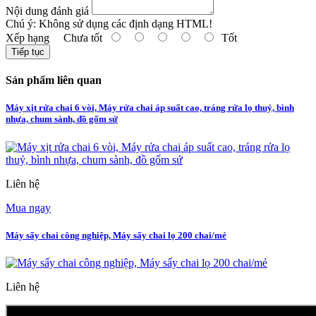
Nội dung đánh giá
Chú ý:
Không sử dụng các định dạng HTML!
Xếp hạng
Chưa tốt
Tốt
Tiếp tục
Sản phẩm liên quan
Máy xịt rửa chai 6 vòi, Máy rửa chai áp suất cao, tráng rửa lọ thuỷ, bình
nhựa, chum sành, đồ gốm sứ
Liên hệ
Mua ngay
Máy sấy chai công nghiệp, Máy sấy chai lọ 200 chai/mẻ
Liên hệ