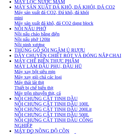
MÁY LỌC NƯỚC MẮM
MÁY SẢN XUẤT ĐÁ KHÔ, ĐÁ KHÓI, ĐÁ CO2
Máy sản xuất đá CO2, Đá khô, đá khói
mini
Máy sản xuất đá khô, đá CO2 dạng block
NỒI NẤU PHỞ
Nồi nấu cháo bằng điện
Nồi nấu phở 120lit
Nồi ninh xương
THÙNG GỖ SỒI NGÂM Ủ RƯỢU
DÂY CHUYỀN CHIẾT RÓT VÀ ĐÓNG NẮP CHAI
MÁY CHẾ BIẾN THỰC PHẨM
MÁY LÀM ĐẬU PHỤ, ĐẬU HŨ
Máy xay bột siêu mịn
Máy xay giò chả các loại
Máy thái lát thịt
Thiết bị chế biến thịt
Máy trộn nhuyễn thịt, cá
NỒI CHƯNG CẤT TINH DẦU
NỒI CHƯNG CẤT TINH DẦU 100L
NỒI CHƯNG CẤT TINH DẦU 200Lit
NỒI CHƯNG CẤT TINH DẦU 500L
NỒI CHƯNG CẤT TINH DẦU CÔNG
NGHIỆP
MÁY ĐO NỒNG ĐỘ CỒN