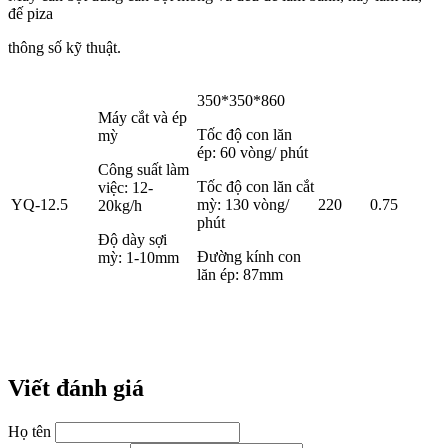
đế piza
thông số kỹ thuật.
350*350*860
Máy cắt và ép
Tốc độ con lăn
mỳ
ép: 60 vòng/ phút
Công suất làm
Tốc độ con lăn cắt
việc: 12-
YQ-12.5
mỳ: 130 vòng/
220
0.75
20kg/h
phút
Độ dày sợi
Đường kính con
mỳ: 1-10mm
lăn ép: 87mm
Viết đánh giá
Họ tên