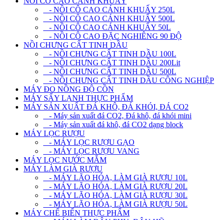
NỒI CÔ CAO CÁNH KHUẤY
- NỒI CÔ CAO CÁNH KHUẤY 250L
- NỒI CÔ CAO CÁNH KHUẤY 500L
- NỒI CÔ CAO CÁNH KHUẤY 50L
- NỒI CÔ CAO ĐẶC NGHIÊNG 90 ĐỘ
NỒI CHƯNG CẤT TINH DẦU
- NỒI CHƯNG CẤT TINH DẦU 100L
- NỒI CHƯNG CẤT TINH DẦU 200Lit
- NỒI CHƯNG CẤT TINH DẦU 500L
- NỒI CHƯNG CẤT TINH DẦU CÔNG NGHIỆP
MÁY ĐO NỒNG ĐỘ CỒN
MÁY SẤY LẠNH THỰC PHẨM
MÁY SẢN XUẤT ĐÁ KHÔ, ĐÁ KHÓI, ĐÁ CO2
- Máy sản xuất đá CO2, Đá khô, đá khói mini
- Máy sản xuất đá khô, đá CO2 dạng block
MÁY LỌC RƯỢU
- MÁY LỌC RƯỢU GẠO
- MÁY LỌC RƯỢU VANG
MÁY LỌC NƯỚC MẮM
MÁY LÀM GIÀ RƯỢU
- MÁY LÃO HÓA, LÀM GIÀ RƯỢU 10L
- MÁY LÃO HÓA, LÀM GIÀ RƯỢU 20L
- MÁY LÃO HÓA, LÀM GIÀ RƯỢU 30L
- MÁY LÃO HÓA, LÀM GIÀ RƯỢU 50L
MÁY CHẾ BIẾN THỰC PHẨM