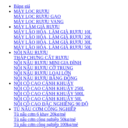
Bảng giá
MÁY LỌC RƯỢU
MÁY LỌC RƯỢU GẠO
MÁY LỌC RƯỢU VANG
MÁY LÀM GIÀ RƯỢU
MÁY LÃO HÓA, LÀM GIÀ RƯỢU 10L
MÁY LÃO HÓA, LÀM GIÀ RƯỢU 20L
MÁY LÃO HÓA, LÀM GIÀ RƯỢU 30L
MÁY LÃO HÓA, LÀM GIÀ RƯỢU 50L
NỒI NẤU RƯỢU
THÁP CHƯNG CẤT RƯỢU
NỒI NẤU RƯỢU MINI GIA ĐÌNH
NỒI NẤU RƯỢU CỠ TRUNG
NỒI NẤU RƯỢU LOẠI LỚN
NỒI NẤU RƯỢU BẰNG ĐỒNG
NỒI CÔ CAO CÁNH KHUẤY
NỒI CÔ CAO CÁNH KHUẤY 250L
NỒI CÔ CAO CÁNH KHUẤY 500L
NỒI CÔ CAO CÁNH KHUẤY 50L
NỒI CÔ CAO ĐẶC NGHIÊNG 90 ĐỘ
TỦ NẤU CƠM CÔNG NGHIỆP
Tủ nấu cơm 6 khay 20kg/mẻ
Tủ nấu cơm công nghiệp 50kg/mẻ
Tủ nấu cơm công nghiệp 100kg/mẻ