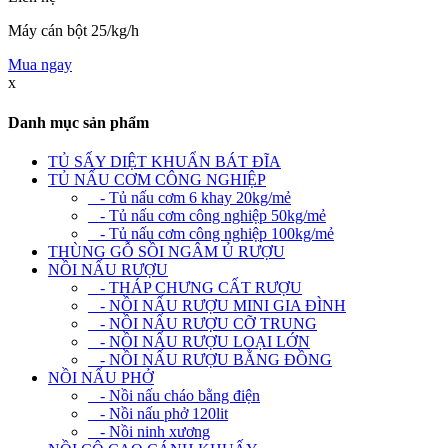
Máy cán bột 25/kg/h
Mua ngay
x
Danh mục sản phẩm
TỦ SẤY DIỆT KHUẨN BÁT ĐĨA
TỦ NẤU CƠM CÔNG NGHIỆP
- Tủ nấu cơm 6 khay 20kg/mẻ
- Tủ nấu cơm công nghiệp 50kg/mẻ
- Tủ nấu cơm công nghiệp 100kg/mẻ
THÙNG GỖ SỒI NGÂM Ủ RƯỢU
NỒI NẤU RƯỢU
- THÁP CHƯNG CẤT RƯỢU
- NỒI NẤU RƯỢU MINI GIA ĐÌNH
- NỒI NẤU RƯỢU CỠ TRUNG
- NỒI NẤU RƯỢU LOẠI LỚN
- NỒI NẤU RƯỢU BẰNG ĐỒNG
NỒI NẤU PHỞ
- Nồi nấu cháo bằng điện
- Nồi nấu phở 120lit
- Nồi ninh xương