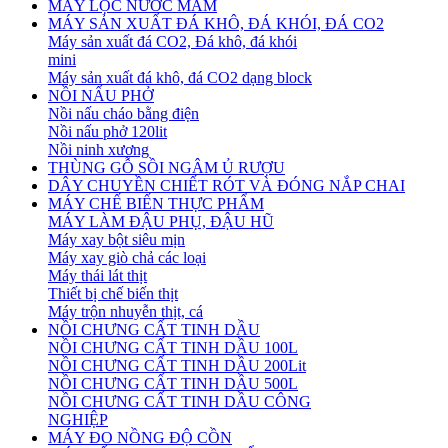
MÁY LỌC NƯỚC MẮM
MÁY SẢN XUẤT ĐÁ KHÔ, ĐÁ KHÓI, ĐÁ CO2
Máy sản xuất đá CO2, Đá khô, đá khói
mini
Máy sản xuất đá khô, đá CO2 dạng block
NỒI NẤU PHỞ
Nồi nấu cháo bằng điện
Nồi nấu phở 120lit
Nồi ninh xương
THÙNG GỖ SỒI NGÂM Ủ RƯỢU
DÂY CHUYỀN CHIẾT RÓT VÀ ĐÓNG NẮP CHAI
MÁY CHẾ BIẾN THỰC PHẨM
MÁY LÀM ĐẬU PHỤ, ĐẬU HŨ
Máy xay bột siêu mịn
Máy xay giò chả các loại
Máy thái lát thịt
Thiết bị chế biến thịt
Máy trộn nhuyễn thịt, cá
NỒI CHƯNG CẤT TINH DẦU
NỒI CHƯNG CẤT TINH DẦU 100L
NỒI CHƯNG CẤT TINH DẦU 200Lit
NỒI CHƯNG CẤT TINH DẦU 500L
NỒI CHƯNG CẤT TINH DẦU CÔNG
NGHIỆP
MÁY ĐO NỒNG ĐỘ CỒN