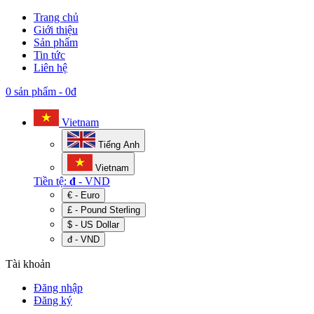
Trang chủ
Giới thiệu
Sản phẩm
Tin tức
Liên hệ
0 sản phẩm
-
0đ
Vietnam
Tiếng Anh
Vietnam
Tiền tệ:
đ
- VND
€ - Euro
£ - Pound Sterling
$ - US Dollar
đ - VND
Tài khoản
Đăng nhập
Đăng ký