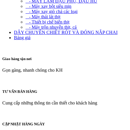
- MÁY LÀM ĐẬU PHỤ, ĐẬU HŨ
- Máy xay bột siêu mịn
- Máy xay giò chả các loại
- Máy thái lát thịt
- Thiết bị chế biến thịt
- Máy trộn nhuyễn thịt, cá
DÂY CHUYỀN CHIẾT RÓT VÀ ĐÓNG NẮP CHAI
Bảng giá
Giao hàng tận nơi
Gọn gàng, nhanh chóng cho KH
TƯ VẤN BÁN HÀNG
Cung cấp những thông tin cần thiết cho khách hàng
CẬP NHẬT HÀNG NGÀY