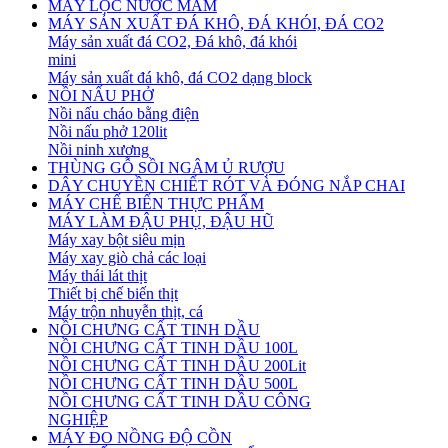
MÁY LỌC NƯỚC MẮM
MÁY SẢN XUẤT ĐÁ KHÔ, ĐÁ KHÓI, ĐÁ CO2
Máy sản xuất đá CO2, Đá khô, đá khói
mini
Máy sản xuất đá khô, đá CO2 dạng block
NỒI NẤU PHỞ
Nồi nấu cháo bằng điện
Nồi nấu phở 120lit
Nồi ninh xương
THÙNG GỖ SỒI NGÂM Ủ RƯỢU
DÂY CHUYỀN CHIẾT RÓT VÀ ĐÓNG NẮP CHAI
MÁY CHẾ BIẾN THỰC PHẨM
MÁY LÀM ĐẬU PHỤ, ĐẬU HŨ
Máy xay bột siêu mịn
Máy xay giò chả các loại
Máy thái lát thịt
Thiết bị chế biến thịt
Máy trộn nhuyễn thịt, cá
NỒI CHƯNG CẤT TINH DẦU
NỒI CHƯNG CẤT TINH DẦU 100L
NỒI CHƯNG CẤT TINH DẦU 200Lit
NỒI CHƯNG CẤT TINH DẦU 500L
NỒI CHƯNG CẤT TINH DẦU CÔNG
NGHIỆP
MÁY ĐO NỒNG ĐỘ CỒN