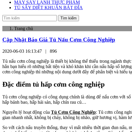
MÁY SẤY LẠNH THỰC PHẨM
TỦ SẤY DIỆT KHUẨN BÁT ĐĨA
Tìm kiếm
Trang chủ
Cập Nhật Báo Giá Tủ Nấu Cơm Công Nghiệp
2020-06-03 16:13:47 |
896
Tủ nấu cơm công nghiệp là thiết bị không thể thiếu trong ngành th
hẳn bạn hiểu rõ những bất tiện và khó khăn khi cần nấu hấp số lượng
cơm công nghiệp thì những nội dung dưới đây để phân biệt và hiểu tạ
Đặc điểm tủ hấp cơm công nghiệp
Tủ cơm công nghiệp có công dụng chính là dùng để nấu cơm với số 
hấp bánh bao, hấp hải sản, hấp chín rau củ…
Nguyên lý hoạt động của
Tủ Cơm Công Nghiệp
: Tủ cơm công nghi
gian nhanh nhất, không bị cháy, không bị nhão, giữ hương vị, hàm lư
So với cách nấu truyền thống, thay vì mất nhiều thời gian đun nấu,