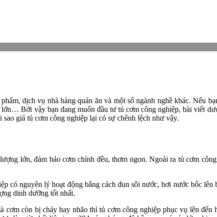
ực phẩm, dịch vụ nhà hàng quán ăn và một số ngành nghề khác. Nếu bạ
 lớn… Bởi vậy bạn đang muốn đầu tư tủ cơm công nghiệp, bài viết dưới
i sao giá tủ cơm công nghiệp lại có sự chênh lệch như vậy.
lượng lớn, đảm bảo cơm chính đều, thơm ngon. Ngoài ra tủ cơm công 
ệp có nguyên lý hoạt động bằng cách đun sôi nước, hơi nước bốc lên b
ợng dinh dưỡng tốt nhất.
 mà cơm còn bị cháy hay nhão thì tủ cơm công nghiệp phục vụ lên đến h