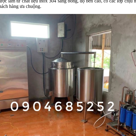
làm từ chất liệu inox 304 sáng bóng, độ bền cao, có các lớp chịu nhi
khách hàng ưa chuộng.