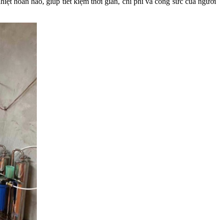
ệt hoàn hảo, giúp tiết kiệm thời gian, chi phí và công sức của người