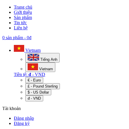
Trang chủ
Giới thiệu
Sản phẩm
Tin tức
Liên hệ
0 sản phẩm
-
0đ
Vietnam
Tiếng Anh
Vietnam
Tiền tệ:
đ
- VND
€ - Euro
£ - Pound Sterling
$ - US Dollar
đ - VND
Tài khoản
Đăng nhập
Đăng ký