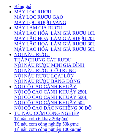
Bảng giá
MÁY LỌC RƯỢU
MÁY LỌC RƯỢU GẠO
MÁY LỌC RƯỢU VANG
MÁY LÀM GIÀ RƯỢU
MÁY LÃO HÓA, LÀM GIÀ RƯỢU 10L
MÁY LÃO HÓA, LÀM GIÀ RƯỢU 20L
MÁY LÃO HÓA, LÀM GIÀ RƯỢU 30L
MÁY LÃO HÓA, LÀM GIÀ RƯỢU 50L
NỒI NẤU RƯỢU
THÁP CHƯNG CẤT RƯỢU
NỒI NẤU RƯỢU MINI GIA ĐÌNH
NỒI NẤU RƯỢU CỠ TRUNG
NỒI NẤU RƯỢU LOẠI LỚN
NỒI NẤU RƯỢU BẰNG ĐỒNG
NỒI CÔ CAO CÁNH KHUẤY
NỒI CÔ CAO CÁNH KHUẤY 250L
NỒI CÔ CAO CÁNH KHUẤY 500L
NỒI CÔ CAO CÁNH KHUẤY 50L
NỒI CÔ CAO ĐẶC NGHIÊNG 90 ĐỘ
TỦ NẤU CƠM CÔNG NGHIỆP
Tủ nấu cơm 6 khay 20kg/mẻ
Tủ nấu cơm công nghiệp 50kg/mẻ
Tủ nấu cơm công nghiệp 100kg/mẻ