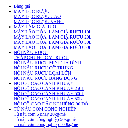
Bảng giá
MÁY LỌC RƯỢU
MÁY LỌC RƯỢU GẠO
MÁY LỌC RƯỢU VANG
MÁY LÀM GIÀ RƯỢU
MÁY LÃO HÓA, LÀM GIÀ RƯỢU 10L
MÁY LÃO HÓA, LÀM GIÀ RƯỢU 20L
MÁY LÃO HÓA, LÀM GIÀ RƯỢU 30L
MÁY LÃO HÓA, LÀM GIÀ RƯỢU 50L
NỒI NẤU RƯỢU
THÁP CHƯNG CẤT RƯỢU
NỒI NẤU RƯỢU MINI GIA ĐÌNH
NỒI NẤU RƯỢU CỠ TRUNG
NỒI NẤU RƯỢU LOẠI LỚN
NỒI NẤU RƯỢU BẰNG ĐỒNG
NỒI CÔ CAO CÁNH KHUẤY
NỒI CÔ CAO CÁNH KHUẤY 250L
NỒI CÔ CAO CÁNH KHUẤY 500L
NỒI CÔ CAO CÁNH KHUẤY 50L
NỒI CÔ CAO ĐẶC NGHIÊNG 90 ĐỘ
TỦ NẤU CƠM CÔNG NGHIỆP
Tủ nấu cơm 6 khay 20kg/mẻ
Tủ nấu cơm công nghiệp 50kg/mẻ
Tủ nấu cơm công nghiệp 100kg/mẻ