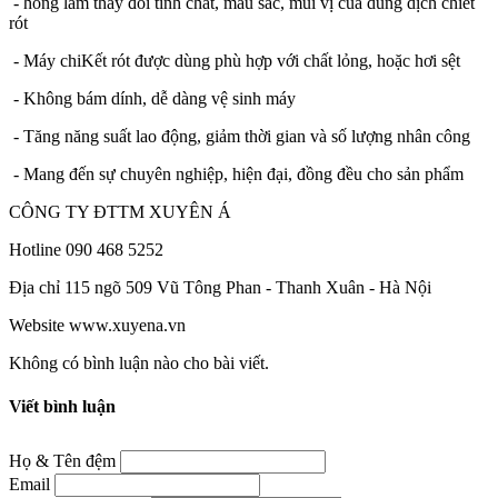
- hông làm thay đổi tính chất, màu sắc, mùi vị của dung dịch chiết
rót
- Máy chiKết rót được dùng phù hợp với chất lỏng, hoặc hơi sệt
- Không bám dính, dễ dàng vệ sinh máy
- Tăng năng suất lao động, giảm thời gian và số lượng nhân công
- Mang đến sự chuyên nghiệp, hiện đại, đồng đều cho sản phẩm
CÔNG TY ĐTTM XUYÊN Á
Hotline 090 468 5252
Địa chỉ 115 ngõ 509 Vũ Tông Phan - Thanh Xuân - Hà Nội
Website www.xuyena.vn
Không có bình luận nào cho bài viết.
Viết bình luận
Họ & Tên đệm
Email