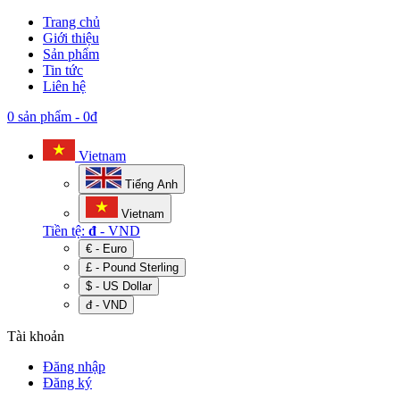
Trang chủ
Giới thiệu
Sản phẩm
Tin tức
Liên hệ
0 sản phẩm
-
0đ
Vietnam
Tiếng Anh
Vietnam
Tiền tệ:
đ
- VND
€ - Euro
£ - Pound Sterling
$ - US Dollar
đ - VND
Tài khoản
Đăng nhập
Đăng ký