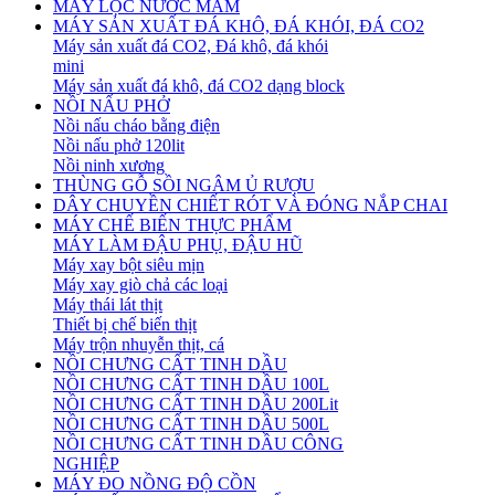
MÁY LỌC NƯỚC MẮM
MÁY SẢN XUẤT ĐÁ KHÔ, ĐÁ KHÓI, ĐÁ CO2
Máy sản xuất đá CO2, Đá khô, đá khói
mini
Máy sản xuất đá khô, đá CO2 dạng block
NỒI NẤU PHỞ
Nồi nấu cháo bằng điện
Nồi nấu phở 120lit
Nồi ninh xương
THÙNG GỖ SỒI NGÂM Ủ RƯỢU
DÂY CHUYỀN CHIẾT RÓT VÀ ĐÓNG NẮP CHAI
MÁY CHẾ BIẾN THỰC PHẨM
MÁY LÀM ĐẬU PHỤ, ĐẬU HŨ
Máy xay bột siêu mịn
Máy xay giò chả các loại
Máy thái lát thịt
Thiết bị chế biến thịt
Máy trộn nhuyễn thịt, cá
NỒI CHƯNG CẤT TINH DẦU
NỒI CHƯNG CẤT TINH DẦU 100L
NỒI CHƯNG CẤT TINH DẦU 200Lit
NỒI CHƯNG CẤT TINH DẦU 500L
NỒI CHƯNG CẤT TINH DẦU CÔNG
NGHIỆP
MÁY ĐO NỒNG ĐỘ CỒN