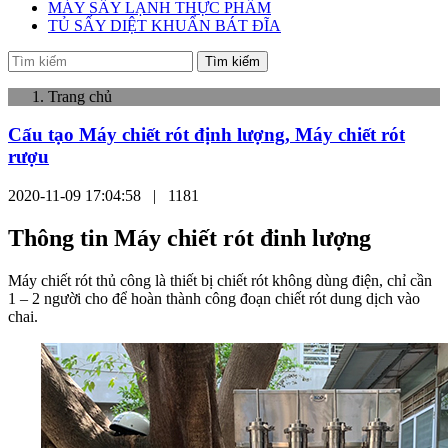
MÁY SẤY LẠNH THỰC PHẨM
TỦ SẤY DIỆT KHUẨN BÁT ĐĨA
Tìm kiếm
Trang chủ
Cấu tạo Máy chiết rót định lượng, Máy chiết rót
rượu
2020-11-09 17:04:58 |
1181
Thông tin Máy chiết rót đinh lượng
Máy chiết rót thủ công là thiết bị chiết rót không dùng điện, chỉ cần
1 – 2 người cho để hoàn thành công đoạn chiết rót dung dịch vào
chai.