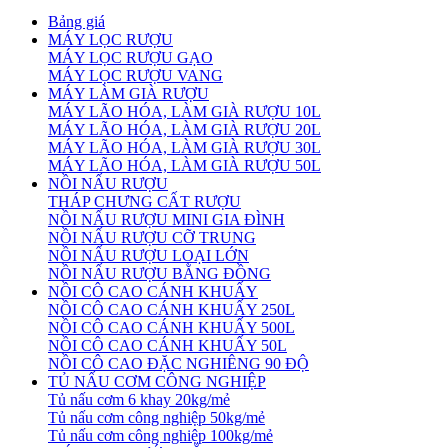
Bảng giá
MÁY LỌC RƯỢU
MÁY LỌC RƯỢU GẠO
MÁY LỌC RƯỢU VANG
MÁY LÀM GIÀ RƯỢU
MÁY LÃO HÓA, LÀM GIÀ RƯỢU 10L
MÁY LÃO HÓA, LÀM GIÀ RƯỢU 20L
MÁY LÃO HÓA, LÀM GIÀ RƯỢU 30L
MÁY LÃO HÓA, LÀM GIÀ RƯỢU 50L
NỒI NẤU RƯỢU
THÁP CHƯNG CẤT RƯỢU
NỒI NẤU RƯỢU MINI GIA ĐÌNH
NỒI NẤU RƯỢU CỠ TRUNG
NỒI NẤU RƯỢU LOẠI LỚN
NỒI NẤU RƯỢU BẰNG ĐỒNG
NỒI CÔ CAO CÁNH KHUẤY
NỒI CÔ CAO CÁNH KHUẤY 250L
NỒI CÔ CAO CÁNH KHUẤY 500L
NỒI CÔ CAO CÁNH KHUẤY 50L
NỒI CÔ CAO ĐẶC NGHIÊNG 90 ĐỘ
TỦ NẤU CƠM CÔNG NGHIỆP
Tủ nấu cơm 6 khay 20kg/mẻ
Tủ nấu cơm công nghiệp 50kg/mẻ
Tủ nấu cơm công nghiệp 100kg/mẻ