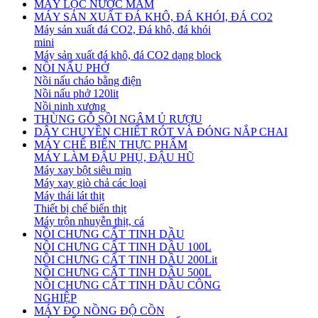
MÁY LỌC NƯỚC MẮM
MÁY SẢN XUẤT ĐÁ KHÔ, ĐÁ KHÓI, ĐÁ CO2
Máy sản xuất đá CO2, Đá khô, đá khói
mini
Máy sản xuất đá khô, đá CO2 dạng block
NỒI NẤU PHỞ
Nồi nấu cháo bằng điện
Nồi nấu phở 120lit
Nồi ninh xương
THÙNG GỖ SỒI NGÂM Ủ RƯỢU
DÂY CHUYỀN CHIẾT RÓT VÀ ĐÓNG NẮP CHAI
MÁY CHẾ BIẾN THỰC PHẨM
MÁY LÀM ĐẬU PHỤ, ĐẬU HŨ
Máy xay bột siêu mịn
Máy xay giò chả các loại
Máy thái lát thịt
Thiết bị chế biến thịt
Máy trộn nhuyễn thịt, cá
NỒI CHƯNG CẤT TINH DẦU
NỒI CHƯNG CẤT TINH DẦU 100L
NỒI CHƯNG CẤT TINH DẦU 200Lit
NỒI CHƯNG CẤT TINH DẦU 500L
NỒI CHƯNG CẤT TINH DẦU CÔNG
NGHIỆP
MÁY ĐO NỒNG ĐỘ CỒN