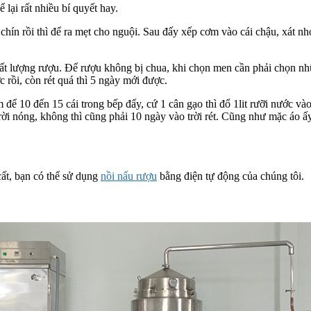
lại rất nhiều bí quyết hay.
ín rồi thì để ra mẹt cho nguội. Sau đấy xếp cơm vào cái chậu, xát nhỏ
hất lượng rượu. Để rượu không bị chua, khi chọn men cần phải chọn n
 rồi, còn rét quá thì 5 ngày mới được.
ể 10 đến 15 cái trong bếp đấy, cứ 1 cân gạo thì đổ 1lit rưỡi nước vào 
i nóng, không thì cũng phải 10 ngày vào trời rét. Cũng như mặc áo ấy,
cất, bạn có thể sử dụng
nồi nấu rượu
bằng điện tự động của chúng tôi.