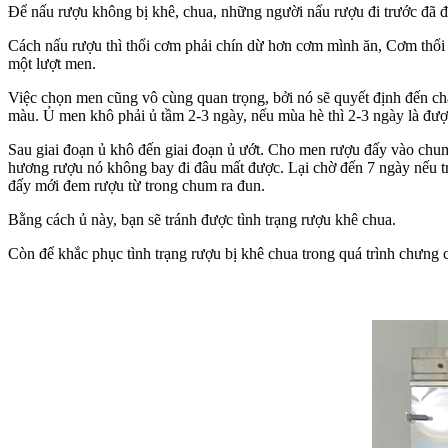
Để nấu rượu không bị khê, chua, những người nấu rượu đi trước đã để 
Cách nấu rượu thì thổi cơm phải chín dừ hơn cơm mình ăn, Cơm thổi ch
một lượt men.
Việc chọn men cũng vô cùng quan trọng, bởi nó sẽ quyết định đến c
màu. Ủ men khô phải ủ tầm 2-3 ngày, nếu mùa hè thì 2-3 ngày là được
Sau giai đoạn ủ khô đến giai đoạn ủ ướt. Cho men rượu đấy vào chum đ
hương rượu nó không bay đi đâu mất được. Lại chờ đến 7 ngày nếu trờ
đấy mới đem rượu từ trong chum ra đun.
Bằng cách ủ này, bạn sẽ tránh được tình trạng rượu khê chua.
Còn để khắc phục tình trạng rượu bị khê chua trong quá trình chưng 