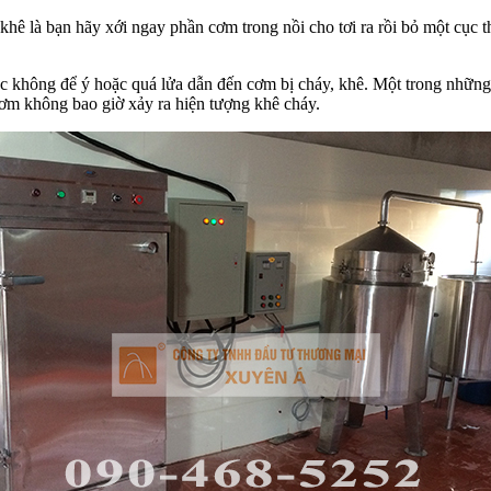
hê là bạn hãy xới ngay phần cơm trong nồi cho tơi ra rồi bỏ một cục 
úc không để ý hoặc quá lửa dẫn đến cơm bị cháy, khê. Một trong những 
cơm không bao giờ xảy ra hiện tượng khê cháy.