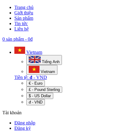
Trang chủ
Giới thiệu
Sản phẩm
Tin tức
Liên hệ
0 sản phẩm
-
0đ
Vietnam
Tiếng Anh
Vietnam
Tiền tệ:
đ
- VND
€ - Euro
£ - Pound Sterling
$ - US Dollar
đ - VND
Tài khoản
Đăng nhập
Đăng ký