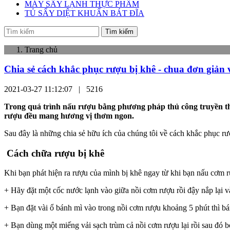
MÁY SẤY LẠNH THỰC PHẨM
TỦ SẤY DIỆT KHUẨN BÁT ĐĨA
Tìm kiếm
Trang chủ
Chia sẻ cách khắc phục rượu bị khê - chua đơn giản 
2021-03-27 11:12:07 |
5216
Trong quá trình nấu rượu bằng phương pháp thủ công truyền thố
rượu đều mang hương vị thơm ngon.
Sau đây là những chia sẻ hữu ích của chúng tôi về cách khắc phục rư
Cách chữa rượu bị khê
Khi bạn phát hiện ra rượu của mình bị khê ngay từ khi bạn nấu cơm
+ Hãy đặt một cốc nước lạnh vào giữa nồi cơm rượu rồi đậy nắp lại và
+ Bạn đặt vài ổ bánh mì vào trong nồi cơm rượu khoảng 5 phút thì b
+ Bạn dùng một miếng vải sạch trùm cả nồi cơm rượu lại rồi sau đó bỏ 