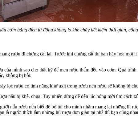
nấu cơm bằng điện tự động không lo khê cháy tiết kiệm thời gian, công
 mang rượu đi chưng cất lại. Trước khi chưng cất thì bạn hãy hòa một ít
ợu của mình sao cho thật kỹ để men rượu thấm đều vào cơm. Quá trình ủ
c, không bị hôi.
áy lọc rượu có tính năng khử axit trong rượu nên rượu sẽ không bị ch
ợu nấu bị khê, chua. Tuy nhiên đừng để đến lúc hỏng mới tìm cách xử
gười nấu rượu nên biết để bỏ túi cho mình nhằm mang lại những lít rư
ạn là người thích làm những hũ rượu đơn giản tại nhà thì bạn cũng nha