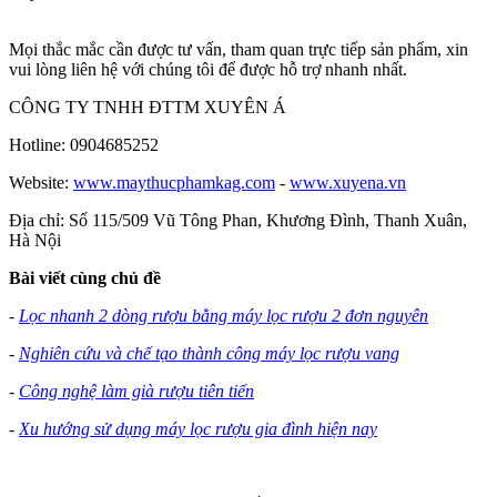
Mọi thắc mắc cần được tư vấn, tham quan trực tiếp sản phẩm, xin
vui lòng liên hệ với chúng tôi để được hỗ trợ nhanh nhất.
CÔNG TY TNHH ĐTTM XUYÊN Á
Hotline: 0904685252
Website:
www.maythucphamkag.com
-
www.xuyena.vn
Địa chỉ: Số 115/509 Vũ Tông Phan, Khương Đình, Thanh Xuân,
Hà Nội
Bài viết cùng chủ đề
-
Lọc nhanh 2 dòng rượu bằng máy lọc rượu 2 đơn nguyên
-
Nghiên cứu và chế tạo thành công máy lọc rượu vang
-
Công nghệ làm già rượu tiên tiến
-
Xu hướng sử dụng máy lọc rượu gia đình hiện nay