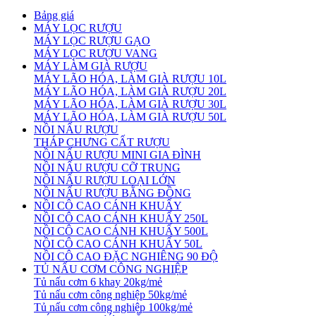
Bảng giá
MÁY LỌC RƯỢU
MÁY LỌC RƯỢU GẠO
MÁY LỌC RƯỢU VANG
MÁY LÀM GIÀ RƯỢU
MÁY LÃO HÓA, LÀM GIÀ RƯỢU 10L
MÁY LÃO HÓA, LÀM GIÀ RƯỢU 20L
MÁY LÃO HÓA, LÀM GIÀ RƯỢU 30L
MÁY LÃO HÓA, LÀM GIÀ RƯỢU 50L
NỒI NẤU RƯỢU
THÁP CHƯNG CẤT RƯỢU
NỒI NẤU RƯỢU MINI GIA ĐÌNH
NỒI NẤU RƯỢU CỠ TRUNG
NỒI NẤU RƯỢU LOẠI LỚN
NỒI NẤU RƯỢU BẰNG ĐỒNG
NỒI CÔ CAO CÁNH KHUẤY
NỒI CÔ CAO CÁNH KHUẤY 250L
NỒI CÔ CAO CÁNH KHUẤY 500L
NỒI CÔ CAO CÁNH KHUẤY 50L
NỒI CÔ CAO ĐẶC NGHIÊNG 90 ĐỘ
TỦ NẤU CƠM CÔNG NGHIỆP
Tủ nấu cơm 6 khay 20kg/mẻ
Tủ nấu cơm công nghiệp 50kg/mẻ
Tủ nấu cơm công nghiệp 100kg/mẻ