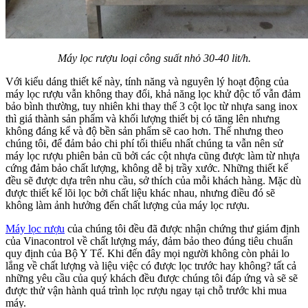
Máy lọc rượu loại công suất nhỏ 30-40 lit/h.
Với kiểu dáng thiết kế này, tính năng và nguyên lý hoạt động của
máy lọc rượu vẫn không thay đổi, khả năng lọc khử độc tố vẫn đảm
bảo bình thường, tuy nhiên khi thay thế 3 cột lọc từ nhựa sang inox
thì giá thành sản phẩm và khối lượng thiết bị có tăng lên nhưng
không đáng kể và độ bền sản phẩm sẽ cao hơn. Thế nhưng theo
chúng tôi, để đảm bảo chi phí tối thiểu nhất chúng ta vẫn nên sử
máy lọc rượu phiên bản cũ bởi các cột nhựa cũng được làm từ nhựa
cứng đảm bảo chất lượng, không dễ bị trầy xước. Những thiết kế
đều sẽ được dựa trên nhu cầu, sở thích của mỗi khách hàng. Mặc dù
được thiết kế lõi lọc bởi chất liệu khác nhau, nhưng điều đó sẽ
không làm ảnh hưởng đến chất lượng của máy lọc rượu.
Máy lọc rượu
của chúng tôi đều đã được nhận chứng thư giám định
của Vinacontrol về chất lượng máy, đảm bảo theo đúng tiêu chuẩn
quy định của Bộ Y Tế. Khi đến đây mọi người không còn phải lo
lắng về chất lượng và liệu việc có được lọc trước hay không? tất cả
những yêu cầu của quý khách đều được chúng tôi đáp ứng và sẽ sẽ
được thử vận hành quá trình lọc rượu ngay tại chỗ trước khi mua
máy.