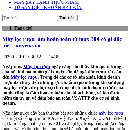
MÁY SẤY LẠNH THỰC PHẨM
TỦ SẤY DIỆT KHUẨN BÁT ĐĨA
Tìm kiếm
Trang chủ
Máy lọc rượu làm hoàn toàn từ inox 304 có gì đặc
biệt - xuyena.vn
2020-02-10 15:30:12 |
1418
Ngày nay,
Máy lọc rượu
ngày càng cho thấy tầm quan trọng
của nó, khi mà muốn giải quyết vấn đề ngộ độc rượu rất cần
đến
Máy lọc rượu
. Trong đó các cơ sở sản xuất, kinh doanh
rượu đã chú ý đến những lợi ích, tầm quan trọng khi sử dụng
máy lọc rượu, để phục vụ cho mục đích kinh doanh rượu của
mình, cũng là đảm bảo an toàn cho khách hàng và tạo được
niềm tin uy tín về đảm bảo an toàn VSATTP cho cơ sở kinh
doanh.
Nếu như trước đây bạn thường bắt gặp những chiếc
máy lọc rượu
của một số công ty như: KAG Việt Nam, Xuyên Á,... với thiết kế 3
cột khử bằng chất liệu inox 304 và 3 cột lọc trong bằng nhựa cứng
(xanh, vàng) thì bây giờ chúng ta sẽ bắt gặp hình ảnh máy lọc rượu