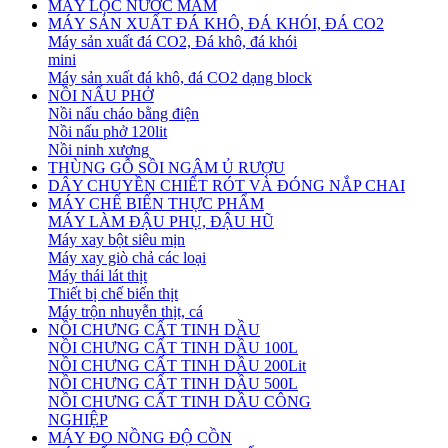
MÁY LỌC NƯỚC MẮM
MÁY SẢN XUẤT ĐÁ KHÔ, ĐÁ KHÓI, ĐÁ CO2
Máy sản xuất đá CO2, Đá khô, đá khói
mini
Máy sản xuất đá khô, đá CO2 dạng block
NỒI NẤU PHỞ
Nồi nấu cháo bằng điện
Nồi nấu phở 120lit
Nồi ninh xương
THÙNG GỖ SỒI NGÂM Ủ RƯỢU
DÂY CHUYỀN CHIẾT RÓT VÀ ĐÓNG NẮP CHAI
MÁY CHẾ BIẾN THỰC PHẨM
MÁY LÀM ĐẬU PHỤ, ĐẬU HŨ
Máy xay bột siêu mịn
Máy xay giò chả các loại
Máy thái lát thịt
Thiết bị chế biến thịt
Máy trộn nhuyễn thịt, cá
NỒI CHƯNG CẤT TINH DẦU
NỒI CHƯNG CẤT TINH DẦU 100L
NỒI CHƯNG CẤT TINH DẦU 200Lit
NỒI CHƯNG CẤT TINH DẦU 500L
NỒI CHƯNG CẤT TINH DẦU CÔNG
NGHIỆP
MÁY ĐO NỒNG ĐỘ CỒN