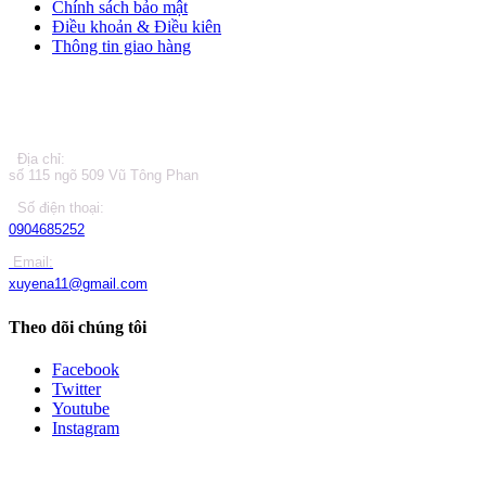
Chính sách bảo mật
Điều khoản & Điều kiên
Thông tin giao hàng
LIÊN HỆ
Địa chỉ:
số 115 ngõ 509 Vũ Tông Phan
Số điện thoại:
0904685252
Email:
xuyena11@gmail.com
Theo dõi chúng tôi
Facebook
Twitter
Youtube
Instagram