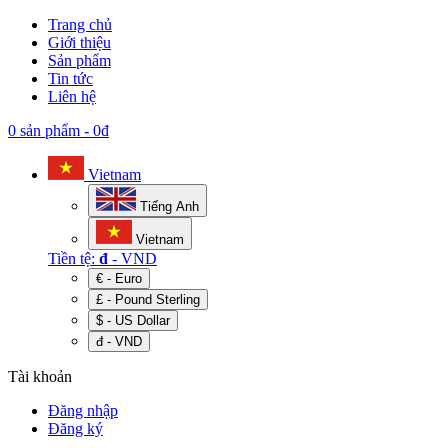
Trang chủ
Giới thiệu
Sản phẩm
Tin tức
Liên hệ
0 sản phẩm
-
0đ
Vietnam
Tiếng Anh
Vietnam
Tiền tệ:
đ
- VND
€ - Euro
£ - Pound Sterling
$ - US Dollar
đ - VND
Tài khoản
Đăng nhập
Đăng ký