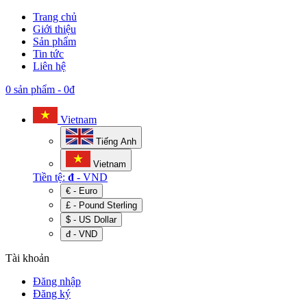
Trang chủ
Giới thiệu
Sản phẩm
Tin tức
Liên hệ
0 sản phẩm
-
0đ
Vietnam
Tiếng Anh
Vietnam
Tiền tệ:
đ
- VND
€ - Euro
£ - Pound Sterling
$ - US Dollar
đ - VND
Tài khoản
Đăng nhập
Đăng ký