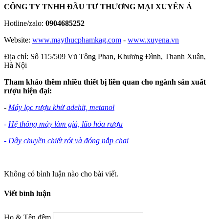
CÔNG TY TNHH ĐẦU TƯ THƯƠNG MẠI XUYÊN Á
Hotline/zalo:
0904685252
Website:
www.maythucphamkag.com
-
www.xuyena.vn
Địa chỉ: Số 115/509 Vũ Tông Phan, Khương Đình, Thanh Xuân,
Hà Nội
Tham khảo thêm nhiều thiết bị liên quan cho ngành sản xuất
rượu hiện đại:
-
Máy lọc rượu khử adehit, metanol
-
Hệ thống máy làm già, lão hóa rượu
-
Dây chuyền chiết rót và đóng nắp chai
Không có bình luận nào cho bài viết.
Viết bình luận
Họ & Tên đệm