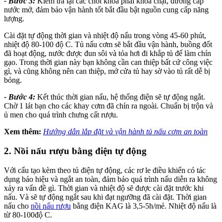
- Bước 3:
Kiểm tra lại các chốt khóa phải khóa chặt, đường cấp
nước mở, đảm bảo vận hành tốt bắt đầu bật nguồn cung cấp năng
lượng.
Cài đặt tự động thời gian và nhiệt độ nấu trong vòng 45-60 phút,
nhiệt độ 80-100 độ C. Tủ nấu cơm sẽ bắt đầu vận hành, buồng đốt
đã hoạt động, nước được đun sôi và tỏa hơi đi khắp tủ để làm chín
gạo. Trong thời gian này bạn không cần can thiệp bất cứ công việc
gì, và cũng không nên can thiệp, mở cửa tủ hay sờ vào tủ rất dễ bị
bỏng.
- Bước 4:
Kết thúc thời gian nấu, hệ thống điện sẽ tự động ngắt.
Chờ 1 lát bạn cho các khay cơm đã chín ra ngoài. Chuẩn bị trộn và
ủ men cho quá trình chưng cất rượu.
Xem thêm:
Hướng dẫn lắp đặt và vận hành tủ nấu cơm an toàn
2. Nồi nấu rượu bằng điện tự động
Với cấu tạo kèm theo tủ điện tự động, các rơ le điều khiển có tác
dụng báo hiệu và ngắt an toàn, đảm bảo quá trình nấu diễn ra không
xảy ra vấn đề gì. Thời gian và nhiệt độ sẽ được cài đặt trước khi
nấu. Và sẽ tự động ngắt sau khi đạt ngưỡng đã cài đặt. Thời gian
nấu cho
nồi nấu rượu
bằng điện KAG là 3,5-5h/mẻ. Nhiệt độ nấu là
từ 80-100độ C.