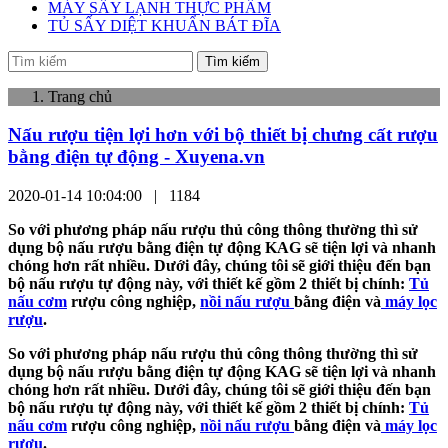
MÁY SẤY LẠNH THỰC PHẨM
TỦ SẤY DIỆT KHUẨN BÁT ĐĨA
Tìm kiếm
Trang chủ
Nấu rượu tiện lợi hơn với bộ thiết bị chưng cất rượu
bằng điện tự động - Xuyena.vn
2020-01-14 10:04:00 |
1184
So với phương pháp nấu rượu thủ công thông thường thì sử
dụng bộ nấu rượu bằng điện tự động KAG sẽ tiện lợi và nhanh
chóng hơn rất nhiều. Dưới đây, chúng tôi sẽ giới thiệu đến bạn
bộ nấu rượu tự động này, với thiết kế gồm 2 thiết bị chính:
Tủ
nấu cơm
rượu công nghiệp,
nồi nấu rượu
bằng điện và
máy lọc
rượu
.
So với phương pháp nấu rượu thủ công thông thường thì sử
dụng bộ nấu rượu bằng điện tự động KAG sẽ tiện lợi và nhanh
chóng hơn rất nhiều. Dưới đây, chúng tôi sẽ giới thiệu đến bạn
bộ nấu rượu tự động này, với thiết kế gồm 2 thiết bị chính:
Tủ
nấu cơm
rượu công nghiệp,
nồi nấu rượu
bằng điện và
máy lọc
rượu
.