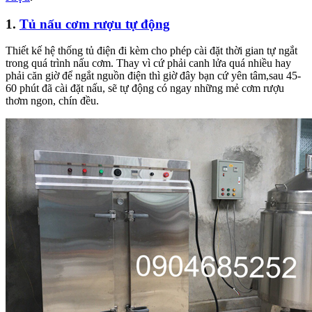
1.
Tủ nấu cơm rượu tự động
Thiết kế hệ thống tủ điện đi kèm cho phép cài đặt thời gian tự ngắt
trong quá trình nấu cơm. Thay vì cứ phải canh lửa quá nhiều hay
phải căn giờ để ngắt nguồn điện thì giờ đây bạn cứ yên tâm,sau 45-
60 phút đã cài đặt nấu, sẽ tự động có ngay những mẻ cơm rượu
thơm ngon, chín đều.