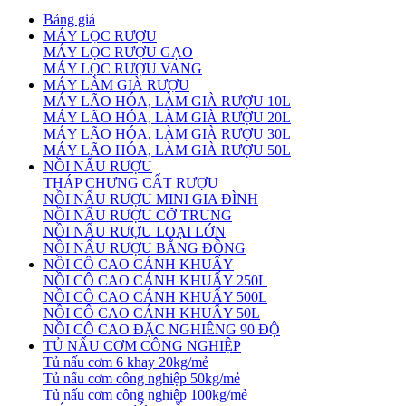
Bảng giá
MÁY LỌC RƯỢU
MÁY LỌC RƯỢU GẠO
MÁY LỌC RƯỢU VANG
MÁY LÀM GIÀ RƯỢU
MÁY LÃO HÓA, LÀM GIÀ RƯỢU 10L
MÁY LÃO HÓA, LÀM GIÀ RƯỢU 20L
MÁY LÃO HÓA, LÀM GIÀ RƯỢU 30L
MÁY LÃO HÓA, LÀM GIÀ RƯỢU 50L
NỒI NẤU RƯỢU
THÁP CHƯNG CẤT RƯỢU
NỒI NẤU RƯỢU MINI GIA ĐÌNH
NỒI NẤU RƯỢU CỠ TRUNG
NỒI NẤU RƯỢU LOẠI LỚN
NỒI NẤU RƯỢU BẰNG ĐỒNG
NỒI CÔ CAO CÁNH KHUẤY
NỒI CÔ CAO CÁNH KHUẤY 250L
NỒI CÔ CAO CÁNH KHUẤY 500L
NỒI CÔ CAO CÁNH KHUẤY 50L
NỒI CÔ CAO ĐẶC NGHIÊNG 90 ĐỘ
TỦ NẤU CƠM CÔNG NGHIỆP
Tủ nấu cơm 6 khay 20kg/mẻ
Tủ nấu cơm công nghiệp 50kg/mẻ
Tủ nấu cơm công nghiệp 100kg/mẻ