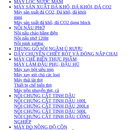
MÁY LỌC NƯỚC MẮM
MÁY SẢN XUẤT ĐÁ KHÔ, ĐÁ KHÓI, ĐÁ CO2
Máy sản xuất đá CO2, Đá khô, đá khói
mini
Máy sản xuất đá khô, đá CO2 dạng block
NỒI NẤU PHỞ
Nồi nấu cháo bằng điện
Nồi nấu phở 120lit
Nồi ninh xương
THÙNG GỖ SỒI NGÂM Ủ RƯỢU
DÂY CHUYỀN CHIẾT RÓT VÀ ĐÓNG NẮP CHAI
MÁY CHẾ BIẾN THỰC PHẨM
MÁY LÀM ĐẬU PHỤ, ĐẬU HŨ
Máy xay bột siêu mịn
Máy xay giò chả các loại
Máy thái lát thịt
Thiết bị chế biến thịt
Máy trộn nhuyễn thịt, cá
NỒI CHƯNG CẤT TINH DẦU
NỒI CHƯNG CẤT TINH DẦU 100L
NỒI CHƯNG CẤT TINH DẦU 200Lit
NỒI CHƯNG CẤT TINH DẦU 500L
NỒI CHƯNG CẤT TINH DẦU CÔNG
NGHIỆP
MÁY ĐO NỒNG ĐỘ CỒN