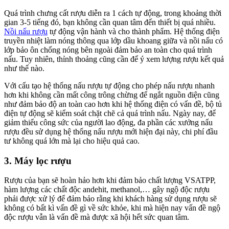
Quá trình chưng cất rượu diễn ra 1 cách tự động, trong khoảng thời
gian 3-5 tiếng đó, bạn không cần quan tâm đến thiết bị quá nhiều.
Nồi nấu rượu
tự động vận hành và cho thành phẩm. Hệ thống điện
truyền nhiệt làm nóng thông qua lớp dầu khoang giữa và nồi nấu có
lớp bảo ôn chống nóng bên ngoài đảm bảo an toàn cho quá trình
nấu. Tuy nhiên, thỉnh thoảng cũng cần để ý xem lượng rượu kết quả
như thế nào.
Với cấu tạo hệ thống nấu rượu tự động cho phép nấu rượu nhanh
hơn khi không cần mất công trông chừng để ngắt nguồn điện cũng
như đảm bảo độ an toàn cao hơn khi hệ thống điện có vấn đề, bộ tủ
điện tự động sẽ kiểm soát chặt chẽ cả quá trình nấu. Ngày nay, để
giảm thiểu công sức của người lao động, đa phần các xưởng nấu
rượu đều sử dụng hệ thống nấu rượu mới hiện đại này, chi phí đầu
tư không quá lớn mà lại cho hiệu quả cao.
3. Máy lọc rượu
Rượu của bạn sẽ hoàn hảo hơn khi đảm bảo chất lượng VSATPP,
hàm lượng các chất độc andehit, methanol,… gây ngộ độc rượu
phải được xử lý để đảm bảo rằng khi khách hàng sử dụng rượu sẽ
không có bất kì vấn đề gì về sức khỏe, khi mà hiện nay vấn đề ngộ
độc rượu vẫn là vấn đề mà được xã hội hết sức quan tâm.