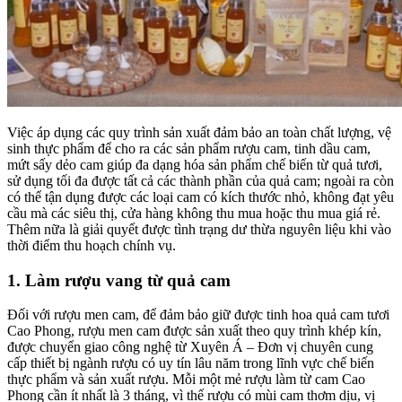
Việc áp dụng các quy trình sản xuất đảm bảo an toàn chất lượng, vệ
sinh thực phẩm để cho ra các sản phẩm rượu cam, tinh dầu cam,
mứt sấy dẻo cam giúp đa dạng hóa sản phẩm chế biến từ quả tươi,
sử dụng tối đa được tất cả các thành phần của quả cam; ngoài ra còn
có thể tận dụng được các loại cam có kích thước nhỏ, không đạt yêu
cầu mà các siêu thị, cửa hàng không thu mua hoặc thu mua giá rẻ.
Thêm nữa là giải quyết được tình trạng dư thừa nguyên liệu khi vào
thời điểm thu hoạch chính vụ.
1. Làm rượu vang từ quả cam
Đối với rượu men cam, để đảm bảo giữ được tinh hoa quả cam tươi
Cao Phong, rượu men cam được sản xuất theo quy trình khép kín,
được chuyển giao công nghệ từ Xuyên Á – Đơn vị chuyên cung
cấp thiết bị ngành rượu có uy tín lâu năm trong lĩnh vực chế biến
thực phẩm và sản xuất rượu. Mỗi một mẻ rượu làm từ cam Cao
Phong cần ít nhất là 3 tháng, vì thế rượu có mùi cam thơm dịu, vị