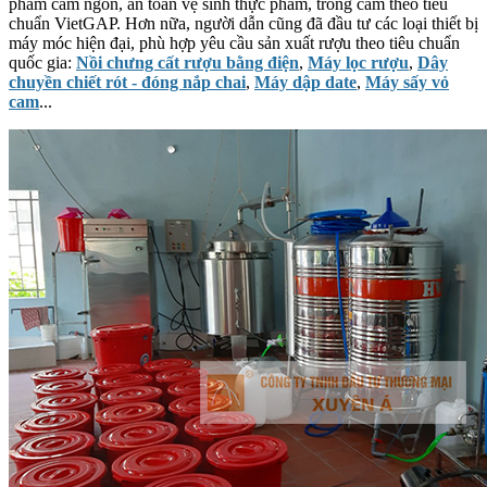
phẩm cam ngon, an toàn vệ sinh thực phẩm, trồng cam theo tiêu
chuẩn VietGAP. Hơn nữa, người dẫn cũng đã đầu tư các loại thiết bị
máy móc hiện đại, phù hợp yêu cầu sản xuất rượu theo tiêu chuẩn
quốc gia:
Nồi chưng cất rượu bằng điện
,
Máy lọc rượu
,
Dây
chuyền chiết rót - đóng nắp chai
,
Máy dập date
,
Máy sấy vỏ
cam
...