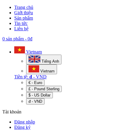
Trang chủ
Giới thiệu
Sản phẩm
Tin tức
Liên hệ
0 sản phẩm
-
0đ
Vietnam
Tiếng Anh
Vietnam
Tiền tệ:
đ
- VND
€ - Euro
£ - Pound Sterling
$ - US Dollar
đ - VND
Tài khoản
Đăng nhập
Đăng ký