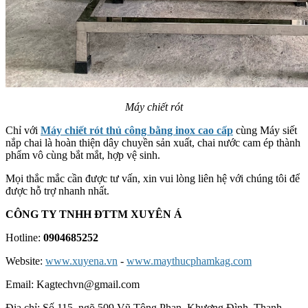
Máy chiết rót
Chỉ với
Máy chiết rót thủ công bằng inox cao cấp
cùng Máy siết
nắp chai là hoàn thiện dây chuyền sản xuất, chai nước cam ép thành
phẩm vô cùng bắt mắt, hợp vệ sinh.
Mọi thắc mắc cần được tư vấn, xin vui lòng liên hệ với chúng tôi để
được hỗ trợ nhanh nhất.
CÔNG TY TNHH ĐTTM XUYÊN Á
Hotline:
0904685252
Website:
www.xuyena.vn
-
www.maythucphamkag.com
Email: Kagtechvn@gmail.com
Địa chỉ: Số 115, ngõ 509 Vũ Tông Phan, Khương Đình, Thanh