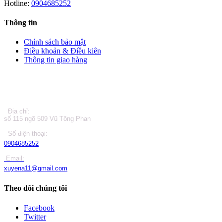
Hotline:
0904685252
Thông tin
Chính sách bảo mật
Điều khoản & Điều kiên
Thông tin giao hàng
LIÊN HỆ
Địa chỉ:
số 115 ngõ 509 Vũ Tông Phan
Số điện thoại:
0904685252
Email:
xuyena11@gmail.com
Theo dõi chúng tôi
Facebook
Twitter