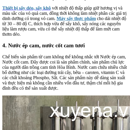
Thiết bị sấy dẻo, sấy khô
với nhiệt độ thấp giúp giữ hương vị và
màu sắc của vỏ quả cam, đồng thời không làm nhiệt phân các giá trị
dinh dưỡng có trong vỏ cam.
Máy sấy thực phẩm
cho dải nhiệt độ
từ 30 – 80 độ C, thích hợp vừa để sấy khô, sấy nóng các nguyên
liệu làm rượu cam, vừa có thể sấy nhiệt độ thấp để làm mứt cam
thơm dẻo.
4. Nước ép cam, nước cốt cam tươi
Chế biến sản phẩm từ cam không thể không nhắc tới Nước ép cam,
Nước cốt cam. Đây được coi là sản phẩm chính, sản phẩm chủ lực
của người dân trồng cam tỉnh Hòa Bình. Nước cam chứa nhiều chất
bổ dưỡng như các loại đường trái cây, bêta – caroten, vitamin C và
các chất khoáng Phospho, Sắt. Các sản phẩm này dễ dàng sản xuất
và thực hiện mà không cần nhiều vốn đầu tư, thậm chí mỗi hộ gia
đình đều có thể sản xuất được.