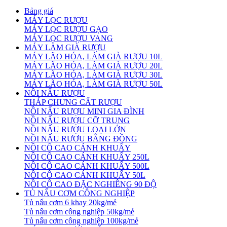
Bảng giá
MÁY LỌC RƯỢU
MÁY LỌC RƯỢU GẠO
MÁY LỌC RƯỢU VANG
MÁY LÀM GIÀ RƯỢU
MÁY LÃO HÓA, LÀM GIÀ RƯỢU 10L
MÁY LÃO HÓA, LÀM GIÀ RƯỢU 20L
MÁY LÃO HÓA, LÀM GIÀ RƯỢU 30L
MÁY LÃO HÓA, LÀM GIÀ RƯỢU 50L
NỒI NẤU RƯỢU
THÁP CHƯNG CẤT RƯỢU
NỒI NẤU RƯỢU MINI GIA ĐÌNH
NỒI NẤU RƯỢU CỠ TRUNG
NỒI NẤU RƯỢU LOẠI LỚN
NỒI NẤU RƯỢU BẰNG ĐỒNG
NỒI CÔ CAO CÁNH KHUẤY
NỒI CÔ CAO CÁNH KHUẤY 250L
NỒI CÔ CAO CÁNH KHUẤY 500L
NỒI CÔ CAO CÁNH KHUẤY 50L
NỒI CÔ CAO ĐẶC NGHIÊNG 90 ĐỘ
TỦ NẤU CƠM CÔNG NGHIỆP
Tủ nấu cơm 6 khay 20kg/mẻ
Tủ nấu cơm công nghiệp 50kg/mẻ
Tủ nấu cơm công nghiệp 100kg/mẻ