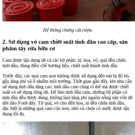
Hệ thống chưng cất rượu
2. Sử dụng vỏ cam chiết suất tinh dầu cao cấp, sản
phẩm tẩy rửa hữu cơ
Cam được tận dụng tất cả các bộ phận: lá, hoa, vỏ, quả đều chứa
tinh dầu, dùng điều chế hương liệu, chiết suất thành tinh dầu.
Trước đây, các quả cam non không được sử dụng đến mà bị đổ bỏ,
gây lãng phí và ô nhiễm môi trường. Thời gian gần đây, khi nhu cầu
sử dụng tinh dầu tăng cao, tinh dầu cam cũng vì thế mà được chiết
suất và sử dụng rộng rãi. Để làm tinh dầu cam, những bộ phận có
tinh dầu đều được dùng, không làm lãng phí nguồn nông sản vốn đã
dồi dào ở nơi đây. Từ quả, vỏ cho đến hoa, lá đều chứa tinh dầu,
đặc biệt là những quả cam còn non, nhỏ và chưa có nước được tận
dụng tối đa.