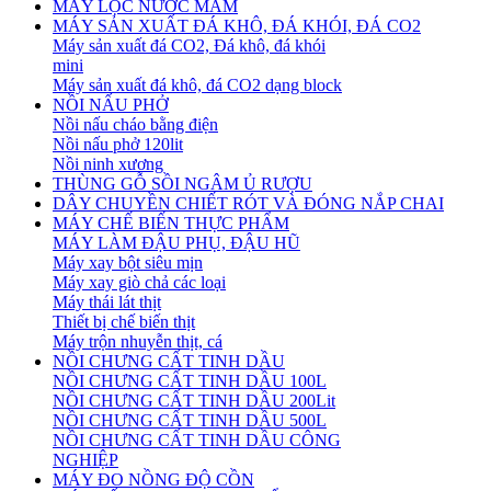
MÁY LỌC NƯỚC MẮM
MÁY SẢN XUẤT ĐÁ KHÔ, ĐÁ KHÓI, ĐÁ CO2
Máy sản xuất đá CO2, Đá khô, đá khói
mini
Máy sản xuất đá khô, đá CO2 dạng block
NỒI NẤU PHỞ
Nồi nấu cháo bằng điện
Nồi nấu phở 120lit
Nồi ninh xương
THÙNG GỖ SỒI NGÂM Ủ RƯỢU
DÂY CHUYỀN CHIẾT RÓT VÀ ĐÓNG NẮP CHAI
MÁY CHẾ BIẾN THỰC PHẨM
MÁY LÀM ĐẬU PHỤ, ĐẬU HŨ
Máy xay bột siêu mịn
Máy xay giò chả các loại
Máy thái lát thịt
Thiết bị chế biến thịt
Máy trộn nhuyễn thịt, cá
NỒI CHƯNG CẤT TINH DẦU
NỒI CHƯNG CẤT TINH DẦU 100L
NỒI CHƯNG CẤT TINH DẦU 200Lit
NỒI CHƯNG CẤT TINH DẦU 500L
NỒI CHƯNG CẤT TINH DẦU CÔNG
NGHIỆP
MÁY ĐO NỒNG ĐỘ CỒN