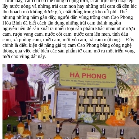
Trước đây, cam chỉ có thể dùng ở dạng tươi, là ăn trực tiếp hoặc ép
lấy nước uống và những trái cam non hay những trái cam đã đến lúc
thu hoạch mà không được giá, chất đống trong kho rất phí. Thế
nhưng những năm gần đây, người dân vùng trông cam Cao Phong –
Hòa Bình đã biết cách tận dụng những trái cam thành nguồn
nguyên liệu để sản xuất ra nhiều loại sản phẩm khác nhau như rượu
cam, rượu vang cam, nước cốt cam, nước cam lên men, tinh dầu
cam, xà phòng cam, mứt cam, mứt vỏ cam, trà cam mật ong… Đây
chính là điều kiện để nâng giá trị cam Cao Phong bằng công nghệ
thông qua việc chế biến các sản phẩm từ cam, mở ra một triển vọng
mới cho vùng đất này.