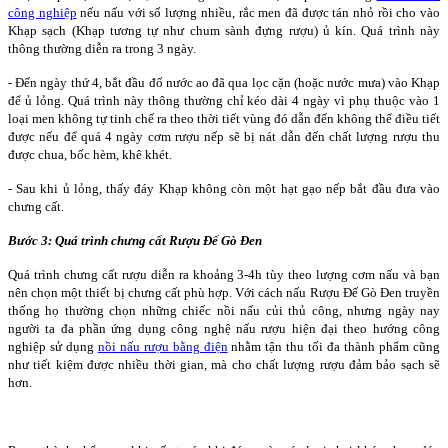
công nghiệp
nếu nấu với số lượng nhiều, rắc men đã được tán nhỏ rồi cho vào
Khạp sạch (Khạp tương tự như chum sành đựng rượu) ủ kín. Quá trình này
thông thường diễn ra trong 3 ngày.
- Đến ngày thứ 4, bắt đầu đổ nước ao đã qua lọc cặn (hoặc nước mưa) vào Khạp
để ủ lỏng. Quá trình này thông thường chỉ kéo dài 4 ngày vì phụ thuộc vào 1
loại men không tự tinh chế ra theo thời tiết vùng đó dẫn đến không thể điều tiết
được nếu để quá 4 ngày cơm rượu nếp sẽ bị nát dẫn đến chất lượng rượu thu
được chua, bốc hèm, khê khét.
- Sau khi ủ lỏng, thấy đáy Khạp không còn một hạt gạo nếp bắt đầu đưa vào
chưng cất.
Bước 3: Quá trình chưng cất Rượu Đế Gò Đen
Quá trình chưng cất rượu diễn ra khoảng 3-4h tùy theo lượng cơm nấu và bạn
nên chọn một thiết bị chưng cất phù hợp. Với cách nấu Rượu Đế Gò Đen truyền
thống họ thường chọn những chiếc nồi nấu củi thủ công, nhưng ngày nay
người ta đa phần ứng dụng công nghệ nấu rượu hiện đại theo hướng công
nghiệp sử dụng
nồi nấu rượu bằng điện
nhằm tận thu tối đa thành phẩm cũng
như tiết kiệm được nhiều thời gian, mà cho chất lượng rượu đảm bảo sạch sẽ
hơn.