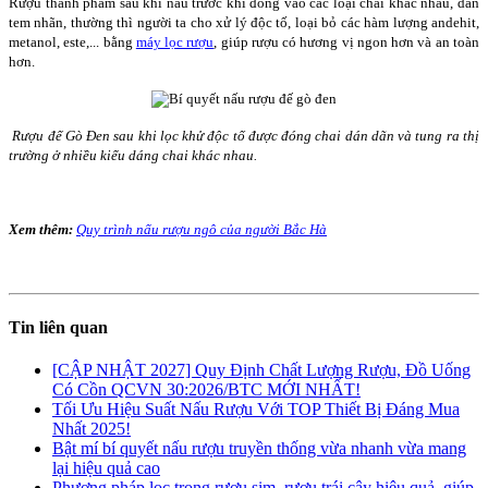
Rượu thành phẩm sau khi nấu trước khi đóng vào các loại chai khác nhau, dán
tem nhãn, thường thì người ta cho xử lý độc tố, loại bỏ các hàm lượng andehit,
metanol, este,... bằng
máy lọc rượu
, giúp rượu có hương vị ngon hơn và an toàn
hơn.
Rượu đế Gò Đen sau khi lọc khử độc tố được đóng chai dán dãn và tung ra thị
trường ở nhiều kiểu dáng chai khác nhau.
Xem thêm:
Quy trình nấu rượu ngô của người Bắc Hà
Tin liên quan
[CẬP NHẬT 2027] Quy Định Chất Lượng Rượu, Đồ Uống
Có Cồn QCVN 30:2026/BTC MỚI NHẤT!
Tối Ưu Hiệu Suất Nấu Rượu Với TOP Thiết Bị Đáng Mua
Nhất 2025!
Bật mí bí quyết nấu rượu truyền thống vừa nhanh vừa mang
lại hiệu quả cao
Phương pháp lọc trong rượu sim, rượu trái cây hiệu quả, giúp