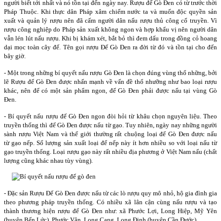
người biết tới nhất và nó tồn tại đến ngày nay. Rượu đế Gò Đen có từ trước thời
Pháp Thuộc. Khi thực dân Pháp xâm chiếm nước ta và muốn độc quyền sản
xuất và quản lý rượu nên đã cấm người dân nấu rượu thủ công cổ truyền. Vì
rượu công nghiệp do Pháp sản xuất không ngon và hợp khẩu vị nên người dân
vẫn lén lút nấu rượu. Khi bị khám xét, bắt bỏ thì đem dấu trong đồng cỏ hoang
dại mọc toàn cây đế. Tên gọi rượu Đế Gò Đen ra đời từ đó và tồn tại cho đến
bây giờ.
- Một trong những bí quyết nấu rượu Gò Đen là chọn đúng vùng thổ những, bởi
lẽ Rượu đế Gò Đen được nhấn mạnh về vấn đề thổ nhưỡng như bao loại rượu
khác, nên để có một sản phẩm ngon, đế Gò Đen phải được nấu tại vùng Gò
Đen.
- Bí quyết nấu rượu đế Gò Đen ngon đòi hỏi từ khâu chọn nguyên liệu. Theo
truyền thống thì đế Gò Đen được nấu từ gạo. Tuy nhiên, ngày nay những người
sành rượu Việt Nam và thế giới thường rất chuộng loại đế Gò Đen được nấu
từ gạo nếp. Số lượng sản xuất loại đế nếp này ít hơn nhiều so với loại nấu từ
gạo truyền thống. Loại rượu gạo này rất nhiều địa phương ở Việt Nam nấu (chất
lượng cũng khác nhau tùy vùng).
- Đặc sản Rượu Đế Gò Đen được nấu từ các lò rượu quy mô nhỏ, hộ gia đình gia
theo phương pháp truyền thống. Có nhiều xã lân cận cùng nấu rượu và tạo
thành thương hiện rượu đế Gò Đen như: xã Phước Lợi, Long Hiệp, Mỹ Yên
(huyện Bến Lức), Phước Vân, Long Cang, Long Định (huyện Cần Đước).