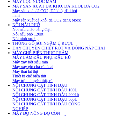
MÁY LỌC NƯỚC MẮM
MÁY SẢN XUẤT ĐÁ KHÔ, ĐÁ KHÓI, ĐÁ CO2
Máy sản xuất đá CO2, Đá khô, đá khói
mini
Máy sản xuất đá khô, đá CO2 dạng block
NỒI NẤU PHỞ
Nồi nấu cháo bằng điện
Nồi nấu phở 120lit
Nồi ninh xương
THÙNG GỖ SỒI NGÂM Ủ RƯỢU
DÂY CHUYỀN CHIẾT RÓT VÀ ĐÓNG NẮP CHAI
MÁY CHẾ BIẾN THỰC PHẨM
MÁY LÀM ĐẬU PHỤ, ĐẬU HŨ
Máy xay bột siêu mịn
Máy xay giò chả các loại
Máy thái lát thịt
Thiết bị chế biến thịt
Máy trộn nhuyễn thịt, cá
NỒI CHƯNG CẤT TINH DẦU
NỒI CHƯNG CẤT TINH DẦU 100L
NỒI CHƯNG CẤT TINH DẦU 200Lit
NỒI CHƯNG CẤT TINH DẦU 500L
NỒI CHƯNG CẤT TINH DẦU CÔNG
NGHIỆP
MÁY ĐO NỒNG ĐỘ CỒN