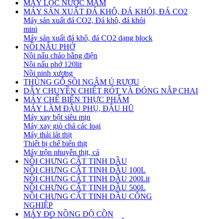
MÁY LỌC NƯỚC MẮM
MÁY SẢN XUẤT ĐÁ KHÔ, ĐÁ KHÓI, ĐÁ CO2
Máy sản xuất đá CO2, Đá khô, đá khói
mini
Máy sản xuất đá khô, đá CO2 dạng block
NỒI NẤU PHỞ
Nồi nấu cháo bằng điện
Nồi nấu phở 120lit
Nồi ninh xương
THÙNG GỖ SỒI NGÂM Ủ RƯỢU
DÂY CHUYỀN CHIẾT RÓT VÀ ĐÓNG NẮP CHAI
MÁY CHẾ BIẾN THỰC PHẨM
MÁY LÀM ĐẬU PHỤ, ĐẬU HŨ
Máy xay bột siêu mịn
Máy xay giò chả các loại
Máy thái lát thịt
Thiết bị chế biến thịt
Máy trộn nhuyễn thịt, cá
NỒI CHƯNG CẤT TINH DẦU
NỒI CHƯNG CẤT TINH DẦU 100L
NỒI CHƯNG CẤT TINH DẦU 200Lit
NỒI CHƯNG CẤT TINH DẦU 500L
NỒI CHƯNG CẤT TINH DẦU CÔNG
NGHIỆP
MÁY ĐO NỒNG ĐỘ CỒN