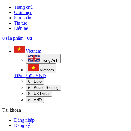
Trang chủ
Giới thiệu
Sản phẩm
Tin tức
Liên hệ
0 sản phẩm
-
0đ
Vietnam
Tiếng Anh
Vietnam
Tiền tệ:
đ
- VND
€ - Euro
£ - Pound Sterling
$ - US Dollar
đ - VND
Tài khoản
Đăng nhập
Đăng ký