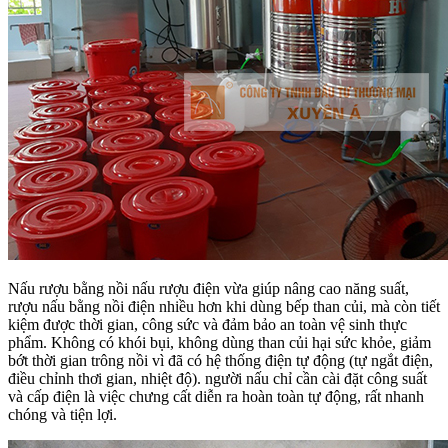
Nấu rượu bằng nồi nấu rượu điện vừa giúp nâng cao năng suất,
rượu nấu bằng nồi điện nhiều hơn khi dùng bếp than củi, mà còn tiết
kiệm được thời gian, công sức và đảm bảo an toàn vệ sinh thực
phẩm. Không có khói bụi, không dùng than củi hại sức khỏe, giảm
bớt thời gian trông nồi vì đã có hệ thống điện tự động (tự ngắt điện,
điều chỉnh thơi gian, nhiệt độ). người nấu chỉ cần cài đặt công suất
và cấp điện là việc chưng cất diễn ra hoàn toàn tự động, rất nhanh
chóng và tiện lợi.