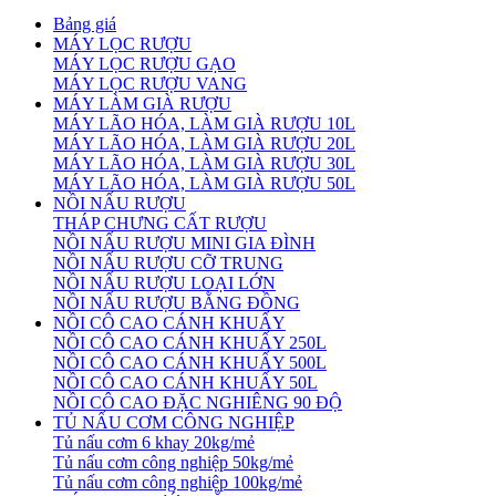
Bảng giá
MÁY LỌC RƯỢU
MÁY LỌC RƯỢU GẠO
MÁY LỌC RƯỢU VANG
MÁY LÀM GIÀ RƯỢU
MÁY LÃO HÓA, LÀM GIÀ RƯỢU 10L
MÁY LÃO HÓA, LÀM GIÀ RƯỢU 20L
MÁY LÃO HÓA, LÀM GIÀ RƯỢU 30L
MÁY LÃO HÓA, LÀM GIÀ RƯỢU 50L
NỒI NẤU RƯỢU
THÁP CHƯNG CẤT RƯỢU
NỒI NẤU RƯỢU MINI GIA ĐÌNH
NỒI NẤU RƯỢU CỠ TRUNG
NỒI NẤU RƯỢU LOẠI LỚN
NỒI NẤU RƯỢU BẰNG ĐỒNG
NỒI CÔ CAO CÁNH KHUẤY
NỒI CÔ CAO CÁNH KHUẤY 250L
NỒI CÔ CAO CÁNH KHUẤY 500L
NỒI CÔ CAO CÁNH KHUẤY 50L
NỒI CÔ CAO ĐẶC NGHIÊNG 90 ĐỘ
TỦ NẤU CƠM CÔNG NGHIỆP
Tủ nấu cơm 6 khay 20kg/mẻ
Tủ nấu cơm công nghiệp 50kg/mẻ
Tủ nấu cơm công nghiệp 100kg/mẻ