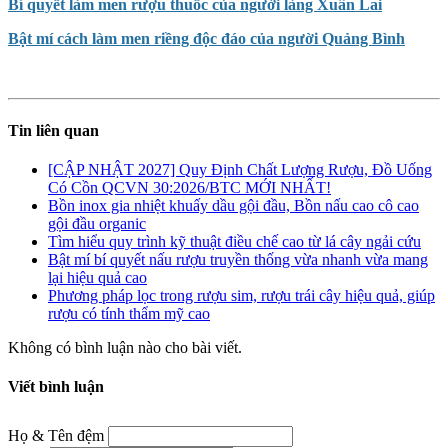
Bí quyết làm men rượu thuốc của người làng Xuân Lai
Bật mí cách làm men riềng độc đáo của người Quảng Bình
Tin liên quan
[CẬP NHẬT 2027] Quy Định Chất Lượng Rượu, Đồ Uống
Có Cồn QCVN 30:2026/BTC MỚI NHẤT!
Bồn inox gia nhiệt khuấy dầu gội đầu, Bồn nấu cao cô cao
gội đầu organic
Tìm hiểu quy trình kỹ thuật điều chế cao từ lá cây ngải cứu
Bật mí bí quyết nấu rượu truyền thống vừa nhanh vừa mang
lại hiệu quả cao
Phương pháp lọc trong rượu sim, rượu trái cây hiệu quả, giúp
rượu có tính thẩm mỹ cao
Không có bình luận nào cho bài viết.
Viết bình luận
Họ & Tên đệm