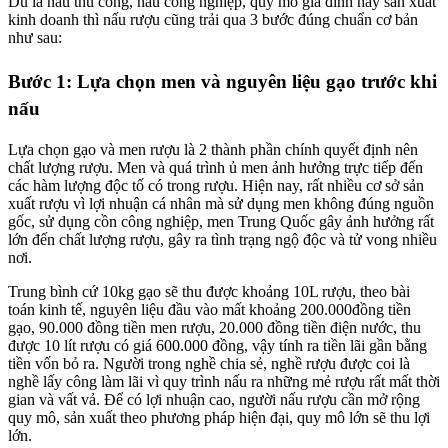
Dù là nấu thủ công, nấu công nghiệp, quy mô gia đình hay sản xuất
kinh doanh thì nấu rượu cũng trải qua 3 bước đúng chuẩn cơ bản
như sau:
Bước 1: Lựa chọn men và nguyên liệu gạo trước khi
nấu
Lựa chọn gạo và men rượu là 2 thành phần chính quyết định nên
chất lượng rượu. Men và quá trình ủ men ảnh hưởng trực tiếp đến
các hàm lượng độc tố có trong rượu. Hiện nay, rất nhiều cơ sở sản
xuất rượu vì lợi nhuận cá nhân mà sử dụng men không đúng nguồn
gốc, sử dụng cồn công nghiệp, men Trung Quốc gây ảnh hưởng rất
lớn đến chất lượng rượu, gây ra tình trạng ngộ độc và tử vong nhiều
nơi.
Trung bình cứ 10kg gạo sẽ thu được khoảng 10L rượu, theo bài
toán kinh tế, nguyên liệu đầu vào mất khoảng 200.000đồng tiền
gạo, 90.000 đồng tiền men rượu, 20.000 đồng tiền điện nước, thu
được 10 lít rượu có giá 600.000 đồng, vậy tính ra tiền lãi gần bằng
tiền vốn bỏ ra. Người trong nghề chia sẻ, nghề rượu được coi là
nghề lấy công làm lãi vì quy trình nấu ra những mẻ rượu rất mất thời
gian và vất vả. Để có lợi nhuận cao, người nấu rượu cần mở rộng
quy mô, sản xuất theo phương pháp hiện đại, quy mô lớn sẽ thu lợi
lớn.