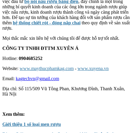
việc đầu tư
bộ nồi nấu rượu bằng điện
, đây chính là một trong
những bí quyết kinh doanh của các ông lớn trong ngành rượu giúp
việc nấu rượu, kinh doanh rượu thành công và ngày càng phát triển
hơn. Để tạo sự tin tưởng của khách hàng đối với sản phẩm rượu cần
thêm
hệ thống chiết rót - đóng nắp chai
theo quy định về sản xuất
rượu.
Mọi thắc mắc xin liên hệ với chúng tôi để được hỗ trợ tốt nhất.
CÔNG TY TNHH ĐTTM XUYÊN Á
Hotline:
0904685252
Website:
www.maythucphamkag.com
-
www.xuyena.vn
Email:
kagtechvn@gmail.com
Địa chỉ: Số 115/509 Vũ Tông Phan, Khương Đình, Thanh Xuân,
Hà Nội
Xem thêm:
Giới thiệu 1 số loại men rượu