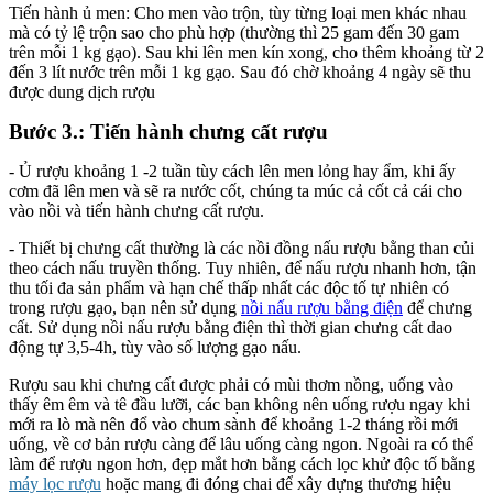
Tiến hành ủ men: Cho men vào trộn, tùy từng loại men khác nhau
mà có tỷ lệ trộn sao cho phù hợp (thường thì 25 gam đến 30 gam
trên mỗi 1 kg gạo). Sau khi lên men kín xong, cho thêm khoảng từ 2
đến 3 lít nước trên mỗi 1 kg gạo. Sau đó chờ khoảng 4 ngày sẽ thu
được dung dịch rượu
Bước 3.: Tiến hành chưng cất rượu
- Ủ rượu khoảng 1 -2 tuần tùy cách lên men lỏng hay ẩm, khi ấy
cơm đã lên men và sẽ ra nước cốt, chúng ta múc cả cốt cả cái cho
vào nồi và tiến hành chưng cất rượu.
- Thiết bị chưng cất thường là các nồi đồng nấu rượu bằng than củi
theo cách nấu truyền thống. Tuy nhiên, để nấu rượu nhanh hơn, tận
thu tối đa sản phẩm và hạn chế thấp nhất các độc tố tự nhiên có
trong rượu gạo, bạn nên sử dụng
nồi nấu rượu bằng điện
để chưng
cất. Sử dụng nồi nấu rượu bằng điện thì thời gian chưng cất dao
động tự 3,5-4h, tùy vào số lượng gạo nấu.
Rượu sau khi chưng cất được phải có mùi thơm nồng, uống vào
thấy êm êm và tê đầu lưỡi, các bạn không nên uống rượu ngay khi
mới ra lò mà nên đổ vào chum sành để khoảng 1-2 tháng rồi mới
uống, về cơ bản rượu càng để lâu uống càng ngon. Ngoài ra có thể
làm để rượu ngon hơn, đẹp mắt hơn bằng cách lọc khử độc tố bằng
máy lọc rượu
hoặc mang đi đóng chai để xây dựng thương hiệu