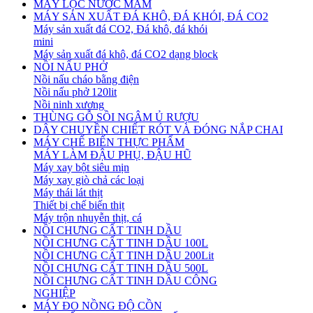
MÁY LỌC NƯỚC MẮM
MÁY SẢN XUẤT ĐÁ KHÔ, ĐÁ KHÓI, ĐÁ CO2
Máy sản xuất đá CO2, Đá khô, đá khói
mini
Máy sản xuất đá khô, đá CO2 dạng block
NỒI NẤU PHỞ
Nồi nấu cháo bằng điện
Nồi nấu phở 120lit
Nồi ninh xương
THÙNG GỖ SỒI NGÂM Ủ RƯỢU
DÂY CHUYỀN CHIẾT RÓT VÀ ĐÓNG NẮP CHAI
MÁY CHẾ BIẾN THỰC PHẨM
MÁY LÀM ĐẬU PHỤ, ĐẬU HŨ
Máy xay bột siêu mịn
Máy xay giò chả các loại
Máy thái lát thịt
Thiết bị chế biến thịt
Máy trộn nhuyễn thịt, cá
NỒI CHƯNG CẤT TINH DẦU
NỒI CHƯNG CẤT TINH DẦU 100L
NỒI CHƯNG CẤT TINH DẦU 200Lit
NỒI CHƯNG CẤT TINH DẦU 500L
NỒI CHƯNG CẤT TINH DẦU CÔNG
NGHIỆP
MÁY ĐO NỒNG ĐỘ CỒN