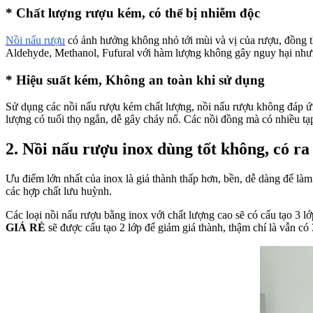
* Chất lượng rượu kém, có thể bị nhiễm độc
Nồi nấu rượu
có ảnh hưởng không nhỏ tới mùi và vị của rượu, đồng t
Aldehyde, Methanol, Fufural với hàm lượng không gây nguy hại nhưng
* Hiệu suất kém, Không an toàn khi sử dụng
Sử dụng các nồi nấu rượu kém chất lượng, nồi nấu rượu không đáp ứn
lượng có tuổi thọ ngắn, dễ gây cháy nổ. Các nồi đồng mà có nhiều tạp
2. Nồi nấu rượu inox dùng tốt không, có r
Ưu điểm lớn nhất của inox là giả thành thấp hơn, bền, dễ dàng để làm
các hợp chất lưu huỳnh.
Các loại nồi nấu rượu bằng inox với chất lượng cao sẽ có cấu tạo 3 lớ
GIÁ RẺ
sẽ được cấu tạo 2 lớp để giảm giá thành, thậm chí là vẫn c