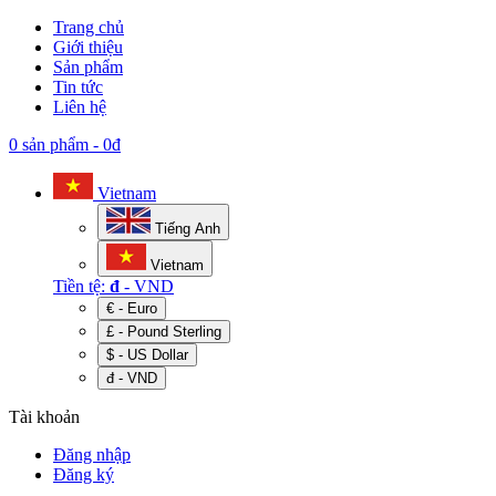
Trang chủ
Giới thiệu
Sản phẩm
Tin tức
Liên hệ
0 sản phẩm
-
0đ
Vietnam
Tiếng Anh
Vietnam
Tiền tệ:
đ
- VND
€ - Euro
£ - Pound Sterling
$ - US Dollar
đ - VND
Tài khoản
Đăng nhập
Đăng ký