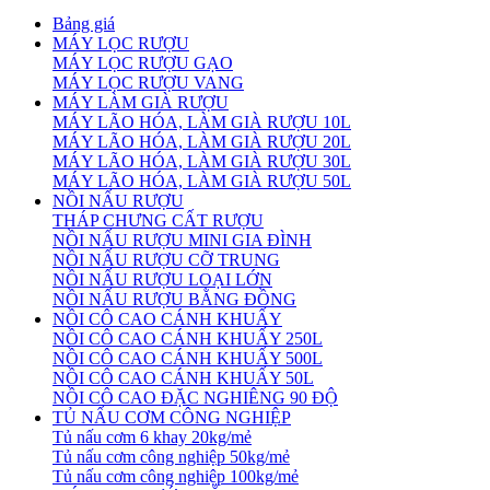
Bảng giá
MÁY LỌC RƯỢU
MÁY LỌC RƯỢU GẠO
MÁY LỌC RƯỢU VANG
MÁY LÀM GIÀ RƯỢU
MÁY LÃO HÓA, LÀM GIÀ RƯỢU 10L
MÁY LÃO HÓA, LÀM GIÀ RƯỢU 20L
MÁY LÃO HÓA, LÀM GIÀ RƯỢU 30L
MÁY LÃO HÓA, LÀM GIÀ RƯỢU 50L
NỒI NẤU RƯỢU
THÁP CHƯNG CẤT RƯỢU
NỒI NẤU RƯỢU MINI GIA ĐÌNH
NỒI NẤU RƯỢU CỠ TRUNG
NỒI NẤU RƯỢU LOẠI LỚN
NỒI NẤU RƯỢU BẰNG ĐỒNG
NỒI CÔ CAO CÁNH KHUẤY
NỒI CÔ CAO CÁNH KHUẤY 250L
NỒI CÔ CAO CÁNH KHUẤY 500L
NỒI CÔ CAO CÁNH KHUẤY 50L
NỒI CÔ CAO ĐẶC NGHIÊNG 90 ĐỘ
TỦ NẤU CƠM CÔNG NGHIỆP
Tủ nấu cơm 6 khay 20kg/mẻ
Tủ nấu cơm công nghiệp 50kg/mẻ
Tủ nấu cơm công nghiệp 100kg/mẻ