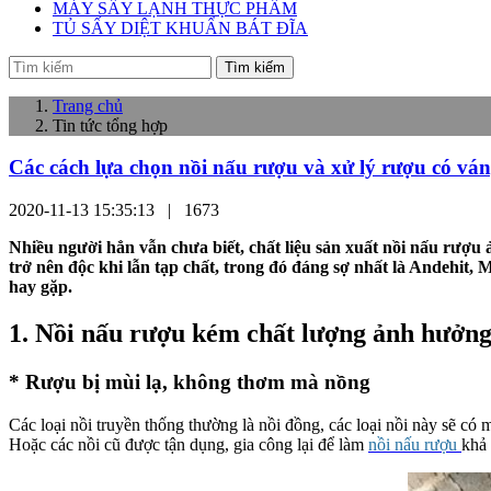
MÁY SẤY LẠNH THỰC PHẨM
TỦ SẤY DIỆT KHUẨN BÁT ĐĨA
Tìm kiếm
Trang chủ
Tin tức tổng hợp
Các cách lựa chọn nồi nấu rượu và xử lý rượu có vá
2020-11-13 15:35:13 |
1673
Nhiều người hẳn vẫn chưa biết, chất liệu sản xuất nồi nấu rượ
trở nên độc khi lẫn tạp chất, trong đó đáng sợ nhất là
Andehit, 
hay gặp.
1. Nồi nấu rượu kém chất lượng ảnh hưởn
* Rượu bị mùi lạ, không thơm mà nồng
Các loại nồi truyền thống thường là nồi đồng, các loại nồi này sẽ có
Hoặc các nồi cũ được tận dụng, gia công lại để làm
nồi nấu rượu
khả 