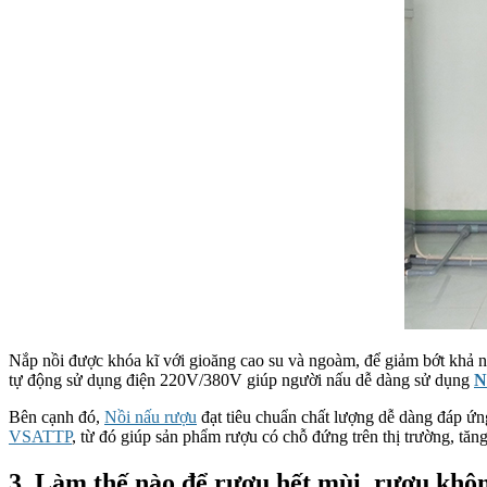
Nắp nồi được khóa kĩ với gioăng cao su và ngoàm, để giảm bớt khả năn
tự động sử dụng điện 220V/380V giúp người nấu dễ dàng sử dụng
N
Bên cạnh đó,
Nồi nấu rượu
đạt tiêu chuẩn chất lượng dễ dàng đáp ứ
VSATTP
, từ đó giúp sản phẩm rượu có chỗ đứng trên thị trường, tă
3. Làm thế nào để rượu hết mùi, rượu khô