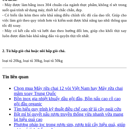
- Máy được làm bằng inox 304 chuẩn của ngành thực phẩm, không rỉ sét trong
suốt quá trình sử dụng máy, thiết kể chắc chắn, đẹp.
- Có biến tần kèm theo nên khả năng điều chỉnh tốc độ của dao tốt. Giúp cho
việc làm giò theo quy trình hơn và kiểm soát được khả năng tạo nhũ thông qua
tốc độ xoay.
- Máy có kết cấu nồi và lưỡi dao theo hướng đối lưu, giúp cho khối thịt xay
luôn được đảm bảo khả năng đảo và quyện thịt tốt nhất.
2. Tủ hấp giò chả hoặc nồi hấp giò chả.
loại tủ 20kg, loại tủ 30kg, loại tủ 50kg
Tin liên quan
Chọn mua Máy rửa chai 12 vòi Việt Nam hay Máy rửa chai
mâm xoay Trung Quốc
Bồn inox gia nhiệt khuấy dầu gội đầu, Bồn nấu cao cô cao
gội đầu organic
Tìm hiểu quy trình kỹ thuật điều chế cao từ lá cây ngải cứu
Bật mí bí quyết nấu rượu truyền thống vừa nhanh vừa mang
lại hiệu quả cao
Phương pháp lọc trong rượu sim, rượu trái cây hiệu quả, giúp