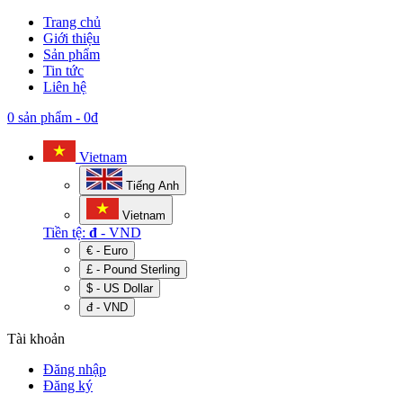
Trang chủ
Giới thiệu
Sản phẩm
Tin tức
Liên hệ
0 sản phẩm
-
0đ
Vietnam
Tiếng Anh
Vietnam
Tiền tệ:
đ
- VND
€ - Euro
£ - Pound Sterling
$ - US Dollar
đ - VND
Tài khoản
Đăng nhập
Đăng ký