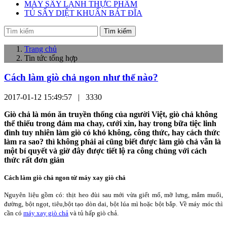
MÁY SẤY LẠNH THỰC PHẨM
TỦ SẤY DIỆT KHUẨN BÁT ĐĨA
Tìm kiếm
Trang chủ
Tin tức tổng hợp
Cách làm giò chả ngon như thế nào?
2017-01-12 15:49:57 |
3330
Giò chả là món ăn truyền thống của người Việt, giò chả không
thể thiếu trong đám ma chay, cưới xin, hay trong bữa tiệc linh
đình tuy nhiên làm giò có khó không, công thức, hay cách thức
làm ra sao? thì không phải ai cũng biết được làm giò chả vẫn là
một bí quyết và giờ đây được tiết lộ ra công chúng với cách
thức rất đơn giản
Cách làm giò chả ngon từ máy xay giò chả
Nguyên liệu gồm có: thịt heo đùi sau mới vừa giết mổ, mỡ lưng, mắm muối,
đường, bột ngọt, tiêu,bột tạo dòn dai, bột lúa mì hoặc bột bắp. Về máy móc thì
cần có
máy xay giò chả
và tủ hấp giò chả.