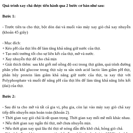
Quá trình xay chả được tiến hành qua 2 bước cơ bản như sau:
Bước 1:
- Trước tiên ta cho thịt, bột dòn dai và muối vào máy xay giò chả
xay nhuyễn
(khoản 45 giây)
- Mục đích:
+ Kéo pH của thịt lên để làm tăng khả năng giữ nước của thịt.
+ Tạo môi trường tốt cho sự liên kết của thịt, mỡ và nước.
+ Xay nhuyễn thịt để cho chả mịn
+ Giải thích thêm: sau khi giết mổ nồng độ oxi trong thịt giãm, quá trình đường
phân yếm khí glucose trong thịt xảy ra sản sinh acid lactic làm giãm pH thịt,
phân hũy protein làm giãm khả năng giữ nước của thịt, ta xay thịt với
Polyphosphate và muối để nâng pH của thịt lên để làm tăng khả năng liên kết
(dai) của thịt.
Bước 2:
- Sau đó ta cho mỡ và tất cả gia vị, phụ gia, còn lại vào máy xay giò chả xay
tiếp đến nhuyễn mịn hoàn toàn (khoản 2).
+ Thời gian xay giò chả là rất quan trọng. Thời gian xay mổi mẽ mổi khác nhau.
+ Nếu thời gian xay ngắn thì thịt, mỡ chưa nhuyễn mịn.
+ Nếu thời gian xay quá lâu thì thịt sẽ nóng dẫn đến khô chả, hỏng giò chả.