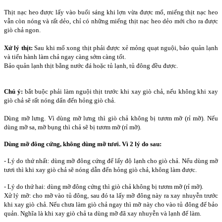
Thịt nạc heo được lấy vào buổi sáng khi lợn vừa được mổ, miếng thịt nạc heo
vẫn còn nóng và rất dẻo, chỉ có những miếng thịt nạc heo dẻo mới cho ra được
giò chả ngon.
Xử lý thịt:
Sau khi mổ xong thịt phải được xẻ mỏng quạt nguội, bảo quản lạnh
và tiến hành làm chả ngay càng sớm càng tốt.
Bảo quản lạnh thịt bằng nước đá hoặc tủ lạnh, tủ đông đều được.
Chú ý:
bắt buộc phải làm nguội thịt trước khi xay giò chả, nếu không khi xay
giò chả sẽ rất nóng dẩn đến hỏng giò chả.
Dùng mỡ lưng. Vì dùng mỡ lưng thì giò chả không bị tươm mỡ (rỉ mỡ). Nếu
dùng mỡ sa, mỡ bụng thì chả sẽ bị tươm mỡ (rỉ mỡ).
Dùng mỡ đông cứng, không dùng mỡ tươi. Vì 2 lý do sau:
- Lý do thứ nhất: dùng mỡ đông cứng để lấy độ lạnh cho giò chả. Nếu dùng mỡ
tươi thì khi xay giò chả sẽ nóng dẫn đến hỏng giò chả, không làm được.
- Lý do thứ hai: dùng mỡ đông cứng thì giò chả không bị tươm mỡ (rỉ mỡ).
Xử lý mỡ: cho mỡ vào tủ đông, sau đó ta lấy mỡ đông này ra xay nhuyễn trước
khi xay giò chả. Nếu chưa làm giò chả ngay thì mỡ này cho vào tủ đông để bảo
quản. Nghĩa là khi xay giò chả ta dùng mỡ đã xay nhuyễn và lạnh để làm.