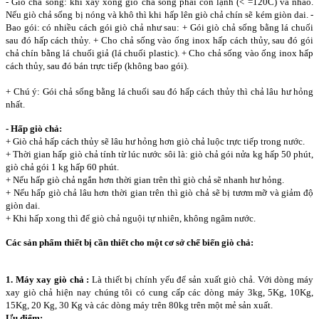
- Giò chả sống: khi xay xong giò chả sống phải còn lạnh (< =120C) và nhão.
Nếu giò chả sống bị nóng và khô thì khi hấp lên giò chả chín sẽ kém giòn dai. -
Bao gói: có nhiều cách gói giò chả như sau: + Gói giò chả sống bằng lá chuối
sau đó hấp cách thủy. + Cho chả sống vào ống inox hấp cách thủy, sau đó gói
chả chín bằng lá chuối giả (lá chuối plastic). + Cho chả sống vào ống inox hấp
cách thủy, sau đó bán trực tiếp (không bao gói).
+ Chú ý: Gói chả sống bằng lá chuối sau đó hấp cách thủy thì chả lâu hư hỏng
nhất.
- Hấp giò chả:
+ Giò chả hấp cách thủy sẽ lâu hư hỏng hơn giò chả luộc trực tiếp trong nước.
+ Thời gian hấp giò chả tính từ lúc nước sôi là: giò chả gói nửa kg hấp 50 phút,
giò chả gói 1 kg hấp 60 phút.
+ Nếu hấp giò chả ngắn hơn thời gian trên thì giò chả sẽ nhanh hư hỏng.
+ Nếu hấp giò chả lâu hơn thời gian trên thì giò chả sẽ bị tươm mỡ và giảm độ
giòn dai.
+ Khi hấp xong thì để giò chả nguội tự nhiên, không ngâm nước.
Các sản phẩm thiết bị cần thiết cho một cơ sở chế biến giò chả:
1. Máy xay giò chả :
Là thiết bị chính yếu để sản xuất giò chả. Với dòng máy
xay giò chả hiện nay chúng tôi có cung cấp các dòng máy 3kg, 5Kg, 10Kg,
15Kg, 20 Kg, 30 Kg và các dòng máy trên 80kg trên một mẻ sản xuất.
Ưu điểm: