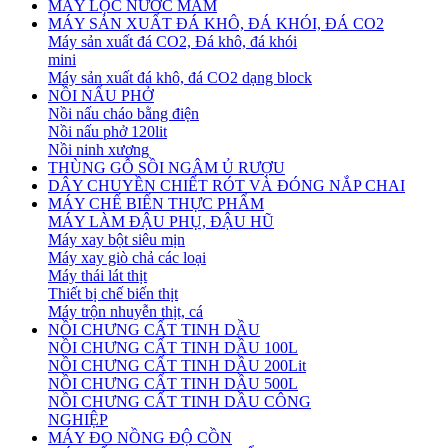
MÁY LỌC NƯỚC MẮM
MÁY SẢN XUẤT ĐÁ KHÔ, ĐÁ KHÓI, ĐÁ CO2
Máy sản xuất đá CO2, Đá khô, đá khói
mini
Máy sản xuất đá khô, đá CO2 dạng block
NỒI NẤU PHỞ
Nồi nấu cháo bằng điện
Nồi nấu phở 120lit
Nồi ninh xương
THÙNG GỖ SỒI NGÂM Ủ RƯỢU
DÂY CHUYỀN CHIẾT RÓT VÀ ĐÓNG NẮP CHAI
MÁY CHẾ BIẾN THỰC PHẨM
MÁY LÀM ĐẬU PHỤ, ĐẬU HŨ
Máy xay bột siêu mịn
Máy xay giò chả các loại
Máy thái lát thịt
Thiết bị chế biến thịt
Máy trộn nhuyễn thịt, cá
NỒI CHƯNG CẤT TINH DẦU
NỒI CHƯNG CẤT TINH DẦU 100L
NỒI CHƯNG CẤT TINH DẦU 200Lit
NỒI CHƯNG CẤT TINH DẦU 500L
NỒI CHƯNG CẤT TINH DẦU CÔNG
NGHIỆP
MÁY ĐO NỒNG ĐỘ CỒN