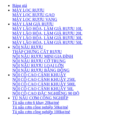
Bảng giá
MÁY LỌC RƯỢU
MÁY LỌC RƯỢU GẠO
MÁY LỌC RƯỢU VANG
MÁY LÀM GIÀ RƯỢU
MÁY LÃO HÓA, LÀM GIÀ RƯỢU 10L
MÁY LÃO HÓA, LÀM GIÀ RƯỢU 20L
MÁY LÃO HÓA, LÀM GIÀ RƯỢU 30L
MÁY LÃO HÓA, LÀM GIÀ RƯỢU 50L
NỒI NẤU RƯỢU
THÁP CHƯNG CẤT RƯỢU
NỒI NẤU RƯỢU MINI GIA ĐÌNH
NỒI NẤU RƯỢU CỠ TRUNG
NỒI NẤU RƯỢU LOẠI LỚN
NỒI NẤU RƯỢU BẰNG ĐỒNG
NỒI CÔ CAO CÁNH KHUẤY
NỒI CÔ CAO CÁNH KHUẤY 250L
NỒI CÔ CAO CÁNH KHUẤY 500L
NỒI CÔ CAO CÁNH KHUẤY 50L
NỒI CÔ CAO ĐẶC NGHIÊNG 90 ĐỘ
TỦ NẤU CƠM CÔNG NGHIỆP
Tủ nấu cơm 6 khay 20kg/mẻ
Tủ nấu cơm công nghiệp 50kg/mẻ
Tủ nấu cơm công nghiệp 100kg/mẻ