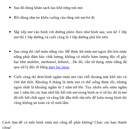
Sau đó dùng khăn sạch lau khô từng trái mơ.
Rồi dùng tăm tre khêu cuống của từng trái mơ bỏ đi.
Sắp xếp mơ vào bình với đường phèn theo như hình sau, xen kẽ 1 lớp
mơ thì 1 lớp đường và cuối cùng là 1 lớp đường phủ lên trên.
Sau cùng thì chế rượu trắng vào. Để được hũ rượu mơ ngon đòi hỏi rượu
trắng phải đảm bảo chất lượng, không có nhiều hàm lượng độc tố gây
hại như andehit, methanol, fufurol,....Do đó, cần sử dụng rượu trắng đã
qua xử lý độc tố bằng
may loc ruou
.
Cuối cùng thì đem bình ngâm rượu mơ vào chỗ thoáng mát khô ráo và
chờ đợi thôi. Khoảng 6 tháng là rượu mơ có thể uống được rồi, nhưng
ngon nhất là khoảng ngâm từ 1 năm trở lên. Tuy nhiên nếu rượu ngâm
sau 1 năm thì các bạn nhớ lấy hết trái mơ trong bình ra vì từ lúc đó là mơ
đã tiết hết chất ngọt và cũng bắt đầu thối rửa nên để luôn trong bình thì
cũng không an toàn và vệ sinh lắm.
Cách làm để có một bình rượu mơ cũng dễ phải không! Chúc các bạn thành
công!