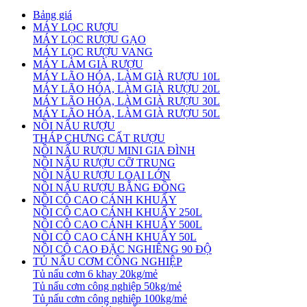
Bảng giá
MÁY LỌC RƯỢU
MÁY LỌC RƯỢU GẠO
MÁY LỌC RƯỢU VANG
MÁY LÀM GIÀ RƯỢU
MÁY LÃO HÓA, LÀM GIÀ RƯỢU 10L
MÁY LÃO HÓA, LÀM GIÀ RƯỢU 20L
MÁY LÃO HÓA, LÀM GIÀ RƯỢU 30L
MÁY LÃO HÓA, LÀM GIÀ RƯỢU 50L
NỒI NẤU RƯỢU
THÁP CHƯNG CẤT RƯỢU
NỒI NẤU RƯỢU MINI GIA ĐÌNH
NỒI NẤU RƯỢU CỠ TRUNG
NỒI NẤU RƯỢU LOẠI LỚN
NỒI NẤU RƯỢU BẰNG ĐỒNG
NỒI CÔ CAO CÁNH KHUẤY
NỒI CÔ CAO CÁNH KHUẤY 250L
NỒI CÔ CAO CÁNH KHUẤY 500L
NỒI CÔ CAO CÁNH KHUẤY 50L
NỒI CÔ CAO ĐẶC NGHIÊNG 90 ĐỘ
TỦ NẤU CƠM CÔNG NGHIỆP
Tủ nấu cơm 6 khay 20kg/mẻ
Tủ nấu cơm công nghiệp 50kg/mẻ
Tủ nấu cơm công nghiệp 100kg/mẻ