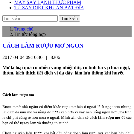
MÁY SẤY LẠNH THỰC PHẨM
TỦ SẤY DIỆT KHUẨN BÁT ĐĨA
Tìm kiếm
Trang chủ
Tin tức tổng hợp
CÁCH LÀM RƯỢU MƠ NGON
2017-04-04 09:10:36 |
8206
Mơ là loại quả có nhiều vùng nhiệt đới, có tính hà vị chua ngọt,
thơm, kích thích tiết dịch vị dạ dày, làm lưu thông khí huyết
Cách làm rượu mơ
Rượu mơ ở nhà ngâm có điểm khác rượu mơ bán ở ngoài là ít ngọt hơn nhưng
lại đậm đà mùi mơ và nồng độ rượu cao hơn vì vậy nên uống ngon hơn, mà tính
ra chi phí cũng rẻ hơn mua ở ngoài. Mình xin chia sẻ cách
làm rượu mơ
để các
bạn có thể tự tay làm và thưởng thức nhé.
Chọn nguyên liệu, trước khi bắt đầu công đoạn làm rượu mơ, các bạn hãy chú