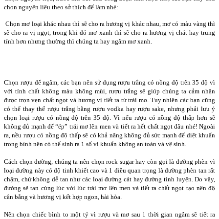
chọn nguyên liệu theo sở thích để làm nhé:
Chọn mơ loại khác nhau thì sẽ cho ra hương vị khác nhau, mơ có màu vàng thì
sẽ cho ra vị ngọt, trong khi đó mơ xanh thì sẽ cho ra hương vị chát hay trung
tính hơn nhưng thường thì chúng ta hay ngâm mơ xanh.
Chọn rượu để ngâm, các bạn nên sử dụng rượu trắng có nồng độ trên 35 độ vì
với tính chất không màu không mùi, rượu trắng sẽ giúp chúng ta cảm nhận
được trọn vẹn chất ngọt và hương vị tiết ra từ trái mơ. Tuy nhiên các bạn cũng
có thể thay thế rượu trắng bằng rượu vodka hay rượu sake, nhưng phải lưu ý
chọn loại rượu có nồng độ trên 35 độ. Vì nếu rượu có nồng độ thấp hơn sẽ
không đủ mạnh để “ép” trái mơ lên men và tiết ra hết chất ngọt đâu nhé! Ngoài
ra, nều rượu có nồng độ thấp sẽ có khả năng không đủ sức mạnh để diệt khuẩn
trong bình nên có thể sinh ra 1 số vi khuẩn không an toàn và vệ sinh.
Cách chọn đường, chúng ta nên chọn rock sugar hay còn gọi là đường phèn vì
loại đường này có độ tinh khiết cao và 1 điều quan trọng là đường phèn tan rất
chậm, chứ không dễ tan như các loại đường cát hay đường tinh luyện. Do vậy,
đường sẽ tan cùng lúc với lúc trái mơ lên men và tiết ra chất ngọt tạo nên độ
cân bằng và hương vị kết hợp ngon, hài hòa.
Nên chọn chiếc bình to một tý vì rượu và mơ sau 1 thời gian ngâm sẽ tiết ra