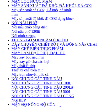
MÁY LỌC NƯỚC MẮM
MÁY SẢN XUẤT ĐÁ KHÔ, ĐÁ KHÓI, ĐÁ CO2
Máy sản xuất đá CO2, Đá khô, đá khói
mini
Máy sản xuất đá khô, đá CO2 dạng block
NỒI NẤU PHỞ
Nồi nấu cháo bằng điện
Nồi nấu phở 120lit
Nồi ninh xương
THÙNG GỖ SỒI NGÂM Ủ RƯỢU
DÂY CHUYỀN CHIẾT RÓT VÀ ĐÓNG NẮP CHAI
MÁY CHẾ BIẾN THỰC PHẨM
MÁY LÀM ĐẬU PHỤ, ĐẬU HŨ
Máy xay bột siêu mịn
Máy xay giò chả các loại
Máy thái lát thịt
Thiết bị chế biến thịt
Máy trộn nhuyễn thịt, cá
NỒI CHƯNG CẤT TINH DẦU
NỒI CHƯNG CẤT TINH DẦU 100L
NỒI CHƯNG CẤT TINH DẦU 200Lit
NỒI CHƯNG CẤT TINH DẦU 500L
NỒI CHƯNG CẤT TINH DẦU CÔNG
NGHIỆP
MÁY ĐO NỒNG ĐỘ CỒN