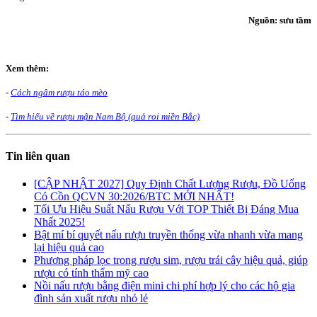
Nguồn: sưu tầm
Xem thêm:
-
Cách ngâm rượu táo mèo
-
Tìm hiểu về rượu mận Nam Bộ (quả roi miền Bắc)
Tin liên quan
[CẬP NHẬT 2027] Quy Định Chất Lượng Rượu, Đồ Uống
Có Cồn QCVN 30:2026/BTC MỚI NHẤT!
Tối Ưu Hiệu Suất Nấu Rượu Với TOP Thiết Bị Đáng Mua
Nhất 2025!
Bật mí bí quyết nấu rượu truyền thống vừa nhanh vừa mang
lại hiệu quả cao
Phương pháp lọc trong rượu sim, rượu trái cây hiệu quả, giúp
rượu có tính thẩm mỹ cao
Nồi nấu rượu bằng điện mini chi phí hợp lý cho các hộ gia
đình sản xuất rượu nhỏ lẻ