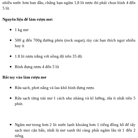
nhiều nước hơn ban đầu, chẳng hạn ngâm 1,8 lít rượu thì phải chọn bình 4 đến
5 lít.
Nguyên liệu để làm rượu mơ:
1 kg mơ
500 g đến 700g đường phèn (rock sugar), tùy các bạn thích ngọt nhiều
hay ít
1.8 lít rượu trắng với nồng độ trên 35 độ.
Bình đựng rượu 4 đến 5 lít
Bắt tay vào làm rượu mơ
Rửa sạch, phơi nắng và lau khô bình đựng rượu.
Rửa sạch từng trái mơ 1 cách nhẹ nhàng và kĩ lưỡng, rửa ít nhất trên 5
phút.
Ngâm mơ trong hơn 2 lít nước lạnh khoảng hơn 1 tiếng đồng hồ để tẩy
sạch mọi cặn bẩn, nhất là mơ xanh thì càng phải ngâm lâu từ 1 đến 2
tiếng.