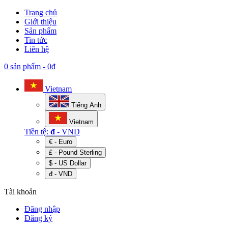
Trang chủ
Giới thiệu
Sản phẩm
Tin tức
Liên hệ
0 sản phẩm
-
0đ
Vietnam
Tiếng Anh
Vietnam
Tiền tệ:
đ
- VND
€ - Euro
£ - Pound Sterling
$ - US Dollar
đ - VND
Tài khoản
Đăng nhập
Đăng ký