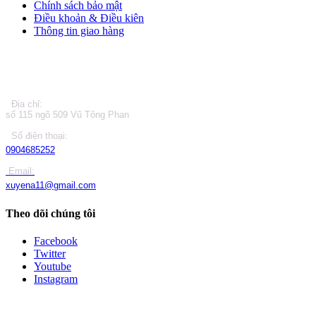
Chính sách bảo mật
Điều khoản & Điều kiên
Thông tin giao hàng
LIÊN HỆ
Địa chỉ:
số 115 ngõ 509 Vũ Tông Phan
Số điện thoại:
0904685252
Email:
xuyena11@gmail.com
Theo dõi chúng tôi
Facebook
Twitter
Youtube
Instagram