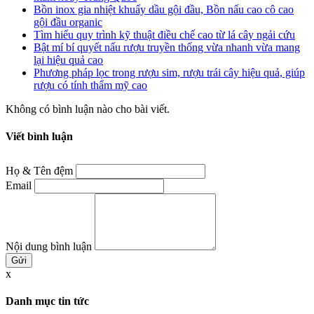
Bồn inox gia nhiệt khuấy dầu gội đầu, Bồn nấu cao cô cao
gội đầu organic
Tìm hiểu quy trình kỹ thuật điều chế cao từ lá cây ngải cứu
Bật mí bí quyết nấu rượu truyền thống vừa nhanh vừa mang
lại hiệu quả cao
Phương pháp lọc trong rượu sim, rượu trái cây hiệu quả, giúp
rượu có tính thẩm mỹ cao
Không có bình luận nào cho bài viết.
Viết bình luận
Họ & Tên đệm
Email
Nội dung bình luận
x
Danh mục tin tức