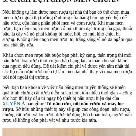
Nếu không tự làm được men rượu tại nhà thì bạn có thể chọn mua
men rượu ngoài thị trường ở những cửa hàng bán nguyên liệu để
nấu rượu, cửa hàng phân phối men và cơm rượu. Khi mua men
rượu, bạn nên chọn men rượu có mùi thơm đặc trưng của gạo, thuốc
bắc, lá cây và nó phải không bị mốc, hôi, có mùi khó chịu, bị
sượng. Không nên chọn men rượu to, trắng sáng vì nó đã ngâm qua
hóa chất tẩy rửa.
Khâu chọn men rượu bắt buộc bạn phải kỹ càng, thận trọng thì mới
nấu được loại rượu thơm ngon hảo hạng lại an toàn cho sức khỏe
của người tiêu dùng. Để tiết kiệm chi phí và được yên tâm nhất thì
các hộ nấu rượu rượu nên tự làm men tại nhà thay vì mua men rượu
trôi nổi ngoài thị trường.
Nếu bạn băn khoăn về việc nấu bằng men truyền thống sẽ khiến
quá trình chưng cất rượu diễn ra lâu hơn, tốn nhiều thời gian – công
sức hơn thì hãy đầu tư ngay bộ thiết bị nấu rượu hiện đại của
XUYÊN Á
bao gồm:
Tủ nấu cơm
,
nồi nấu rượu và máy lọc
rượu
. Sở hữu những thiết bị này sẽ giúp các công đoạn: nấu rượu,
chưng cất rượu và lọc rượu được tự động hóa hoàn toàn, người nấu
rượu sẽ không còn phải vất vả như trước kia nữa.