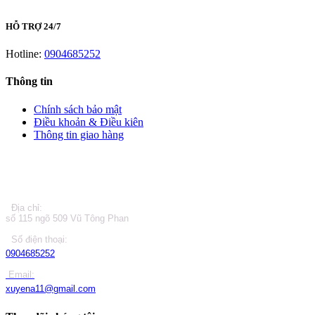
HỖ TRỢ 24/7
Hotline:
0904685252
Thông tin
Chính sách bảo mật
Điều khoản & Điều kiên
Thông tin giao hàng
LIÊN HỆ
Địa chỉ:
số 115 ngõ 509 Vũ Tông Phan
Số điện thoại:
0904685252
Email:
xuyena11@gmail.com