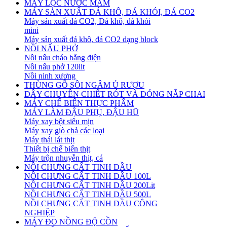
MÁY LỌC NƯỚC MẮM
MÁY SẢN XUẤT ĐÁ KHÔ, ĐÁ KHÓI, ĐÁ CO2
Máy sản xuất đá CO2, Đá khô, đá khói
mini
Máy sản xuất đá khô, đá CO2 dạng block
NỒI NẤU PHỞ
Nồi nấu cháo bằng điện
Nồi nấu phở 120lit
Nồi ninh xương
THÙNG GỖ SỒI NGÂM Ủ RƯỢU
DÂY CHUYỀN CHIẾT RÓT VÀ ĐÓNG NẮP CHAI
MÁY CHẾ BIẾN THỰC PHẨM
MÁY LÀM ĐẬU PHỤ, ĐẬU HŨ
Máy xay bột siêu mịn
Máy xay giò chả các loại
Máy thái lát thịt
Thiết bị chế biến thịt
Máy trộn nhuyễn thịt, cá
NỒI CHƯNG CẤT TINH DẦU
NỒI CHƯNG CẤT TINH DẦU 100L
NỒI CHƯNG CẤT TINH DẦU 200Lit
NỒI CHƯNG CẤT TINH DẦU 500L
NỒI CHƯNG CẤT TINH DẦU CÔNG
NGHIỆP
MÁY ĐO NỒNG ĐỘ CỒN