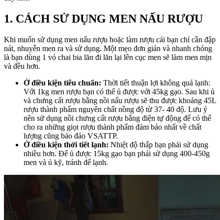
1. CÁCH SỬ DỤNG MEN NẤU RƯỢU
Khi muốn sử dụng men nấu rượu hoặc làm rượu cái bạn chỉ cần đập
nát, nhuyễn men ra và sử dụng. Một mẹo đơn giản và nhanh chóng
là bạn dùng 1 vỏ chai bia lăn đi lăn lại lên cục men sẽ làm men mịn
và đều hơn.
Ở điều kiện tiêu chuẩn
:
Thời tiết thuận lợi không quá lạnh:
Với 1kg men rượu bạn có thể ủ được với 45kg gạo. Sau khi ủ
và chưng cất rượu bằng nồi nấu rượu sẽ thu được khoảng 45L
rượu thành phẩm nguyên chất nồng độ từ 37- 40 độ. Lưu ý
nên sử dụng nồi chưng cất rượu bằng điện tự động để có thể
cho ra những giọt rượu thành phẩm đảm bảo nhất về chất
lượng cũng bảo đảo VSATTP.
Ở điều kiện thời tiết lạnh
:
Nhiệt độ thấp bạn phải sử dụng
nhiều hơn. Để ủ được 15kg gạo bạn phải sử dụng 400-450g
men và ủ kỹ, tránh để lạnh.