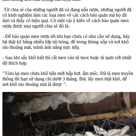
Từ chia sẻ của những người đã và đang nấu rượu, những người đã
có kinh nghiệm làm các loại men về các cách bảo quản mà họ đã
làm và thấy có hiệu quả. Có một vài ý kiến về cách bảo quản men
rượu được mọi người chia sẻ đó là:
- Để bảo quản men rượu tốt khi bạn chưa có nhu cầu sử dụng, hãy
bịt thật kỹ bằng nhiều lớp túi bóng, để trong thùng xốp và nơi khô
ráo thoáng mát, tránh ánh nắng trực tiếp.
- Sau khi sấy khô kiệt thì cất men vào tủ inox hoặc tủ lạnh với nhiệt
độ thích hợp.
"Tóm lại men chưa khô hẳn mới hấp hơi. ẩm mốc. Đã là men truyền
thống thì hạn sử dụng chỉ dưới 3 tháng. Bác lấy men thật khô, để
nơi khô ráo thoáng mát là được ".