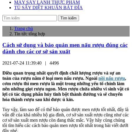
MÁY SẤY LẠNH THỰC PHẨM
TỦ SẤY DIỆT KHUẨN BÁT ĐĨA
Tìm kiếm
Trang chủ
Tin tức tổng hợp
Cách sử dụng và bảo quản men nấu rượu đúng các
dành cho các cơ sở sản xuất
2021-07-24 11:39:40 |
4496
Điều quan trọng nhất quyết định chất lượng rượu và sự an
toàn của rượu nằm ở loại men nấu rượu. Ngoài
nồi nấu rượu
,
cơm rượu thì men rượu là một trong những yếu tố chính làm
nên những giọt rượu ngon. Men rượu chứa nhiều vi sinh vật có
lợi có tác dụng phân hủy tinh bột thành đường và sẽ chuyển
hóa thành rượu sau khi được ủ kín.
Tuy vậy, làm sao để có thể bảo quản được men rượu tốt nhất, đây là
vấn đề của khá nhiều hộ gia đình, cơ sở sản xuất rượu cũng như các
cơ sở sản xuất men rượu còn đang thắc mắc. Vậy hãy cùng chúng
tôi tìm hiểu các cách bảo quản men rượu tốt nhất trong bài viết dưới
đây nhé.