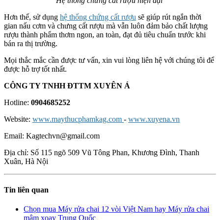
Hệ thống chưng cất rượu hiện đại
Hơn thế, sử dụng
hệ thống chứng cất rượu
sẽ giúp rút ngắn thời
gian nấu cơm và chưng cất rượu mà vẫn luôn đảm bảo chất lượng
rượu thành phẩm thơm ngon, an toàn, đạt đủ tiêu chuẩn trước khi
bán ra thị trường.
Mọi thắc mắc cần được tư vấn, xin vui lòng liên hệ với chúng tôi để
được hỗ trợ tốt nhất.
CÔNG TY TNHH ĐTTM XUYÊN Á
Hotline:
0904685252
Website:
www.maythucphamkag.com
-
www.xuyena.vn
Email: Kagtechvn@gmail.com
Địa chỉ: Số 115 ngõ 509 Vũ Tông Phan, Khương Đình, Thanh
Xuân, Hà Nội
Tin liên quan
Chọn mua Máy rửa chai 12 vòi Việt Nam hay Máy rửa chai
mâm xoay Trung Quốc