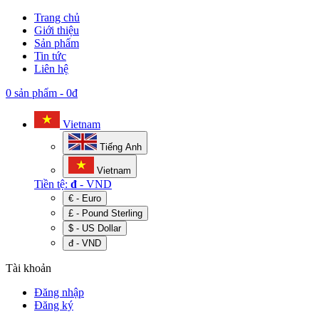
Trang chủ
Giới thiệu
Sản phẩm
Tin tức
Liên hệ
0 sản phẩm
-
0đ
Vietnam
Tiếng Anh
Vietnam
Tiền tệ:
đ
- VND
€ - Euro
£ - Pound Sterling
$ - US Dollar
đ - VND
Tài khoản
Đăng nhập
Đăng ký