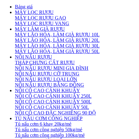
Bảng giá
MÁY LỌC RƯỢU
MÁY LỌC RƯỢU GẠO
MÁY LỌC RƯỢU VANG
MÁY LÀM GIÀ RƯỢU
MÁY LÃO HÓA, LÀM GIÀ RƯỢU 10L
MÁY LÃO HÓA, LÀM GIÀ RƯỢU 20L
MÁY LÃO HÓA, LÀM GIÀ RƯỢU 30L
MÁY LÃO HÓA, LÀM GIÀ RƯỢU 50L
NỒI NẤU RƯỢU
THÁP CHƯNG CẤT RƯỢU
NỒI NẤU RƯỢU MINI GIA ĐÌNH
NỒI NẤU RƯỢU CỠ TRUNG
NỒI NẤU RƯỢU LOẠI LỚN
NỒI NẤU RƯỢU BẰNG ĐỒNG
NỒI CÔ CAO CÁNH KHUẤY
NỒI CÔ CAO CÁNH KHUẤY 250L
NỒI CÔ CAO CÁNH KHUẤY 500L
NỒI CÔ CAO CÁNH KHUẤY 50L
NỒI CÔ CAO ĐẶC NGHIÊNG 90 ĐỘ
TỦ NẤU CƠM CÔNG NGHIỆP
Tủ nấu cơm 6 khay 20kg/mẻ
Tủ nấu cơm công nghiệp 50kg/mẻ
Tủ nấu cơm công nghiệp 100kg/mẻ