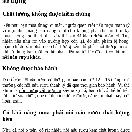
sử đụng
Chất lượng không được kiểm chứng
Nếu như bạn mua từ người thân, người quen Nồi nấu rượu thanh lý
vì mục đích nâng cao năng xuất chứ không phải đo trục trắc kỹ
thuật, hỏng hóc thiết bị… vậy thì bạn đã kiếm được món lời. Tuy
nhiên nếu như rơi vào trường hợp còn lại, do sản phẩm bị hỏng,
thậm chí do sản phẩm có chất lượng kém thì phải một thời gian sau
khi sử dụng bạn mới có thể phát hiện ra, tới lúc đó chỉ có thể mua
nồi nấu rượu khác
.
Không được bảo hành
Đa số các nồi nấu rượu có thời gian bảo hành từ 12 – 15 tháng, mà
thường các nồi nấu rượu thanh lý đã qua thời gian bảo hành. Vì thế
khi mua
nồi chưng cất rượu cũ
xảy ra sự cố, bạn chỉ có thể bỏ tiền
túi ra tự sửa chữa, nhẹ thì tiếp tục dùng được, nặng thì phải thay mới
hoàn toàn.
Có khả năng mua phải nồi nấu rượu chất lượng
kém
Như đã nói ở trên, có rất nhiều nồi nấu rượu kém chất lượng được