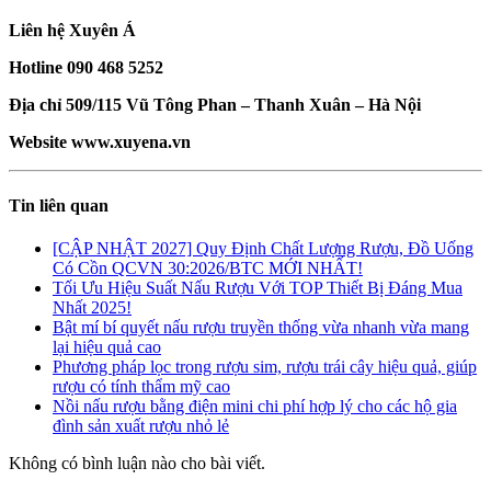
Liên hệ Xuyên Á
Hotline 090 468 5252
Địa chỉ 509/115 Vũ Tông Phan – Thanh Xuân – Hà Nội
Website www.xuyena.vn
Tin liên quan
[CẬP NHẬT 2027] Quy Định Chất Lượng Rượu, Đồ Uống
Có Cồn QCVN 30:2026/BTC MỚI NHẤT!
Tối Ưu Hiệu Suất Nấu Rượu Với TOP Thiết Bị Đáng Mua
Nhất 2025!
Bật mí bí quyết nấu rượu truyền thống vừa nhanh vừa mang
lại hiệu quả cao
Phương pháp lọc trong rượu sim, rượu trái cây hiệu quả, giúp
rượu có tính thẩm mỹ cao
Nồi nấu rượu bằng điện mini chi phí hợp lý cho các hộ gia
đình sản xuất rượu nhỏ lẻ
Không có bình luận nào cho bài viết.