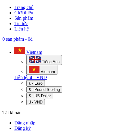
Trang chủ
Giới thiệu
Sản phẩm
Tin tức
Liên hệ
0 sản phẩm
-
0đ
Vietnam
Tiếng Anh
Vietnam
Tiền tệ:
đ
- VND
€ - Euro
£ - Pound Sterling
$ - US Dollar
đ - VND
Tài khoản
Đăng nhập
Đăng ký