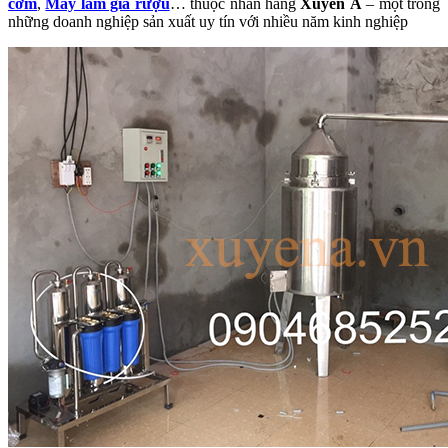
cơm
,
Máy làm già rượu
… thuộc nhãn hàng
Xuyên Á
– một trong
những doanh nghiệp sản xuất uy tín với nhiều năm kinh nghiệp