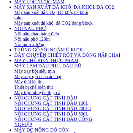
MÁY LỌC NƯỚC MẮM
MÁY SẢN XUẤT ĐÁ KHÔ, ĐÁ KHÓI, ĐÁ CO2
Máy sản xuất đá CO2, Đá khô, đá khói
mini
Máy sản xuất đá khô, đá CO2 dạng block
NỒI NẤU PHỞ
Nồi nấu cháo bằng điện
Nồi nấu phở 120lit
Nồi ninh xương
THÙNG GỖ SỒI NGÂM Ủ RƯỢU
DÂY CHUYỀN CHIẾT RÓT VÀ ĐÓNG NẮP CHAI
MÁY CHẾ BIẾN THỰC PHẨM
MÁY LÀM ĐẬU PHỤ, ĐẬU HŨ
Máy xay bột siêu mịn
Máy xay giò chả các loại
Máy thái lát thịt
Thiết bị chế biến thịt
Máy trộn nhuyễn thịt, cá
NỒI CHƯNG CẤT TINH DẦU
NỒI CHƯNG CẤT TINH DẦU 100L
NỒI CHƯNG CẤT TINH DẦU 200Lit
NỒI CHƯNG CẤT TINH DẦU 500L
NỒI CHƯNG CẤT TINH DẦU CÔNG
NGHIỆP
MÁY ĐO NỒNG ĐỘ CỒN