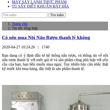
MÁY SẤY LẠNH THỰC PHẨM
TỦ SẤY DIỆT KHUẨN BÁT ĐĨA
Tìm kiếm
Trang chủ
Tin tức tổng hợp
Có nên mua Nồi Nấu Rượu thanh lý không
2020-04-27 10:24:26 |
1740
Bạn đang có ý định đầu tư hệ thống nấu rượu, và thông tin về nồi
nấu rượu thanh lý với mức giá rẻ và sản phẩm cũng phù hợp với yêu
cầu của bạn, bạn liền muốn mua ngay. Tuy nhiên hãy cân nhắc thật
kỹ trước khi mua hàng, đặc biệt là sản phẩm thanh lý.