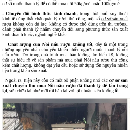
cơ sở muốn thanh lý để có thể mua nồi 50kg/mẻ hoặc 100kg/mẻ.
-
Chuyển đổi hình thức kinh doanh
, trong thời buổi suy thoái
kinh tế cùng thắt chặt quản lý rượu thủ công, một số
cơ sở sản xuất
rượu
không còn đủ lực, không có được chỗ đứng trên thị trường,
đành phải thanh lý nhằm chuyển đổi sang phương thức sản xuất
kinh doanh khác, ngành nghề khác.
-
Chất lượng của Nồi nấu rượu không tốt
, đây là một trong
những nguyên nhân chủ yếu khiến nhiều người muốn thanh lý nồi
nấu rượu. Do trong quá trình mua bán không tìm hiểu kỹ, không
thật sự hiểu rõ về sản phẩm mà mua phải Nồi nấu rượu thủ công
kém chất lượng, không đạt yêu cầu hoặc sử dụng tốn nguyên nhiên
liệu trong khâu sản xuất.
- Ngoài ra, hiện này còn có một bộ phận không nhỏ các
cơ sở sản
xuất chuyên thu mua Nồi nấu rượu đã thanh lý để tân trang
lại
, sửa chữa lại như mới rồi bán lại với lợi nhuận siêu khổng lồ.