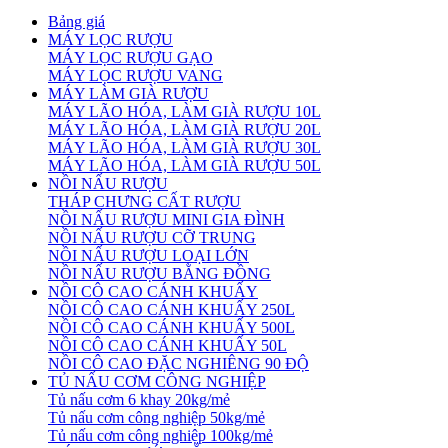
Bảng giá
MÁY LỌC RƯỢU
MÁY LỌC RƯỢU GẠO
MÁY LỌC RƯỢU VANG
MÁY LÀM GIÀ RƯỢU
MÁY LÃO HÓA, LÀM GIÀ RƯỢU 10L
MÁY LÃO HÓA, LÀM GIÀ RƯỢU 20L
MÁY LÃO HÓA, LÀM GIÀ RƯỢU 30L
MÁY LÃO HÓA, LÀM GIÀ RƯỢU 50L
NỒI NẤU RƯỢU
THÁP CHƯNG CẤT RƯỢU
NỒI NẤU RƯỢU MINI GIA ĐÌNH
NỒI NẤU RƯỢU CỠ TRUNG
NỒI NẤU RƯỢU LOẠI LỚN
NỒI NẤU RƯỢU BẰNG ĐỒNG
NỒI CÔ CAO CÁNH KHUẤY
NỒI CÔ CAO CÁNH KHUẤY 250L
NỒI CÔ CAO CÁNH KHUẤY 500L
NỒI CÔ CAO CÁNH KHUẤY 50L
NỒI CÔ CAO ĐẶC NGHIÊNG 90 ĐỘ
TỦ NẤU CƠM CÔNG NGHIỆP
Tủ nấu cơm 6 khay 20kg/mẻ
Tủ nấu cơm công nghiệp 50kg/mẻ
Tủ nấu cơm công nghiệp 100kg/mẻ