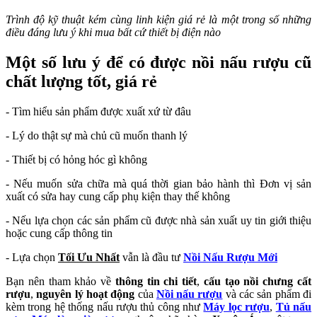
Trình độ kỹ thuật kém cùng linh kiện giá rẻ là một trong số những
điều đáng lưu ý khi mua bất cứ thiết bị điện nào
Một số lưu ý để có được nồi nấu rượu cũ
chất lượng tốt, giá rẻ
- Tìm hiểu sản phẩm được xuất xứ từ đâu
- Lý do thật sự mà chủ cũ muốn thanh lý
- Thiết bị có hỏng hóc gì không
- Nếu muốn sửa chữa mà quá thời gian bảo hành thì Đơn vị sản
xuất có sửa hay cung cấp phụ kiện thay thế không
- Nếu lựa chọn các sản phẩm cũ được nhà sản xuất uy tin giới thiệu
hoặc cung cấp thông tin
- Lựa chọn
Tối Ưu Nhất
vẫn là đầu tư
Nồi Nấu Rượu Mới
Bạn nên tham khảo về
thông tin chi tiết
,
cấu tạo nồi chưng cất
rượu
,
nguyên lý hoạt động
của
Nồi nấu rượu
và các sản phẩm đi
kèm trong hệ thống nấu rượu thủ công như
Máy lọc rượu
,
Tủ nấu