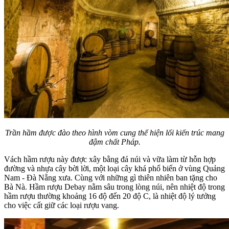
Trần hầm được đào theo hình vòm cung thể hiện lối kiến trúc mang
đậm chất Pháp.
Vách hầm rượu này được xây bằng đá núi và vữa làm từ hỗn hợp
đường và nhựa cây bời lời, một loại cây khá phổ biến ở vùng Quảng
Nam - Đà Nẵng xưa. Cùng với những gì thiên nhiên ban tặng cho
Bà Nà. Hầm rượu Debay nằm sâu trong lòng núi, nên nhiệt độ trong
hầm rượu thường khoảng 16 độ đến 20 độ C, là nhiệt độ lý tưởng
cho việc cất giữ các loại rượu vang.