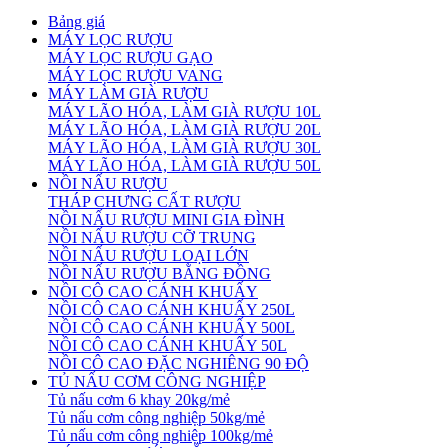
Bảng giá
MÁY LỌC RƯỢU
MÁY LỌC RƯỢU GẠO
MÁY LỌC RƯỢU VANG
MÁY LÀM GIÀ RƯỢU
MÁY LÃO HÓA, LÀM GIÀ RƯỢU 10L
MÁY LÃO HÓA, LÀM GIÀ RƯỢU 20L
MÁY LÃO HÓA, LÀM GIÀ RƯỢU 30L
MÁY LÃO HÓA, LÀM GIÀ RƯỢU 50L
NỒI NẤU RƯỢU
THÁP CHƯNG CẤT RƯỢU
NỒI NẤU RƯỢU MINI GIA ĐÌNH
NỒI NẤU RƯỢU CỠ TRUNG
NỒI NẤU RƯỢU LOẠI LỚN
NỒI NẤU RƯỢU BẰNG ĐỒNG
NỒI CÔ CAO CÁNH KHUẤY
NỒI CÔ CAO CÁNH KHUẤY 250L
NỒI CÔ CAO CÁNH KHUẤY 500L
NỒI CÔ CAO CÁNH KHUẤY 50L
NỒI CÔ CAO ĐẶC NGHIÊNG 90 ĐỘ
TỦ NẤU CƠM CÔNG NGHIỆP
Tủ nấu cơm 6 khay 20kg/mẻ
Tủ nấu cơm công nghiệp 50kg/mẻ
Tủ nấu cơm công nghiệp 100kg/mẻ