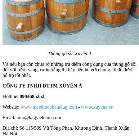
Thùng gỗ sồi Xuyên Á
Và nếu bạn còn chưa rõ những ưu điểm công dụng của thùng gỗ sồi
đối với rượu vang, rượu trắng thì hãy liên hệ với chúng tôi để được
hỗ trợ tốt nhất.
CÔNG TY TNHH ĐTTM XUYÊN Á
Hotline:
0904685252
Website:
www.maythucphamkag.com
-
www.xuyena.vn
Email: info@kagvietnam.com
Địa chỉ: Số 115/509 Vũ Tông Phan, Khương Đình, Thanh Xuân,
Hà Nội