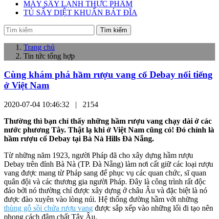
MÁY SẤY LẠNH THỰC PHẨM
TỦ SẤY DIỆT KHUẨN BÁT ĐĨA
Tìm kiếm
Trang chủ
Tin tức tổng hợp
Cùng khám phá hầm rượu vang cổ Debay nổi tiếng
ở Việt Nam
2020-07-04 10:46:32 |
2154
Thường thì bạn chỉ thấy những hầm rượu vang chạy dài ở các
nước phương Tây. Thật lạ khi ở Việt Nam cũng có! Đó chính là
hầm rượu cổ Debay tại Bà Nà Hills Đà Nẵng.
Từ những năm 1923, người Pháp đã cho xây dựng hầm rượu
Debay trên đỉnh Bà Nà (TP. Đà Nẵng) làm nơi cất giữ các loại rượu
vang được mang từ Pháp sang để phục vụ các quan chức, sĩ quan
quân đội và các thương gia người Pháp. Đây là công trình rất độc
đáo bởi nó thường chỉ được xây dựng ở châu Âu và đặc biệt là nó
được đào xuyên vào lòng núi. Hệ thống đường hầm với những
thùng gỗ sồi chứa rượu vang
được sắp xếp vào những lối đi tạo nên
phong cách đậm chất Tây Âu.