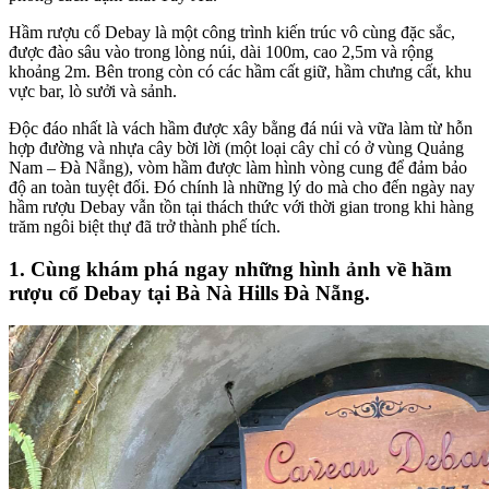
Hầm rượu cổ Debay là một công trình kiến trúc vô cùng đặc sắc,
được đào sâu vào trong lòng núi, dài 100m, cao 2,5m và rộng
khoảng 2m. Bên trong còn có các hầm cất giữ, hầm chưng cất, khu
vực bar, lò sưởi và sảnh.
Độc đáo nhất là vách hầm được xây bằng đá núi và vữa làm từ hỗn
hợp đường và nhựa cây bời lời (một loại cây chỉ có ở vùng Quảng
Nam – Đà Nẵng), vòm hầm được làm hình vòng cung để đảm bảo
độ an toàn tuyệt đối. Đó chính là những lý do mà cho đến ngày nay
hầm rượu Debay vẫn tồn tại thách thức với thời gian trong khi hàng
trăm ngôi biệt thự đã trở thành phế tích.
1. Cùng khám phá ngay những hình ảnh về hầm
rượu cổ Debay tại Bà Nà Hills Đà Nẵng.