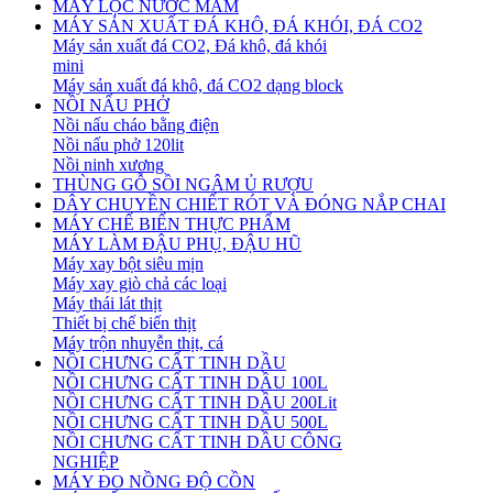
MÁY LỌC NƯỚC MẮM
MÁY SẢN XUẤT ĐÁ KHÔ, ĐÁ KHÓI, ĐÁ CO2
Máy sản xuất đá CO2, Đá khô, đá khói
mini
Máy sản xuất đá khô, đá CO2 dạng block
NỒI NẤU PHỞ
Nồi nấu cháo bằng điện
Nồi nấu phở 120lit
Nồi ninh xương
THÙNG GỖ SỒI NGÂM Ủ RƯỢU
DÂY CHUYỀN CHIẾT RÓT VÀ ĐÓNG NẮP CHAI
MÁY CHẾ BIẾN THỰC PHẨM
MÁY LÀM ĐẬU PHỤ, ĐẬU HŨ
Máy xay bột siêu mịn
Máy xay giò chả các loại
Máy thái lát thịt
Thiết bị chế biến thịt
Máy trộn nhuyễn thịt, cá
NỒI CHƯNG CẤT TINH DẦU
NỒI CHƯNG CẤT TINH DẦU 100L
NỒI CHƯNG CẤT TINH DẦU 200Lit
NỒI CHƯNG CẤT TINH DẦU 500L
NỒI CHƯNG CẤT TINH DẦU CÔNG
NGHIỆP
MÁY ĐO NỒNG ĐỘ CỒN