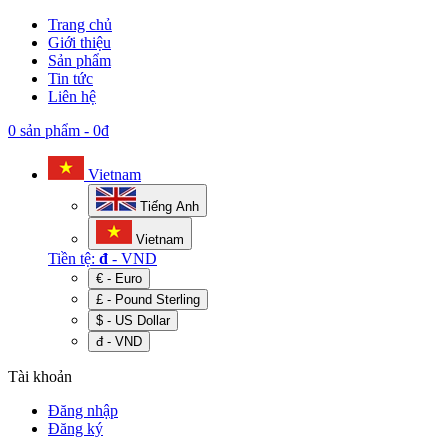
Trang chủ
Giới thiệu
Sản phẩm
Tin tức
Liên hệ
0 sản phẩm
-
0đ
Vietnam
Tiếng Anh
Vietnam
Tiền tệ:
đ
- VND
€ - Euro
£ - Pound Sterling
$ - US Dollar
đ - VND
Tài khoản
Đăng nhập
Đăng ký