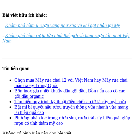
Bài viết hữu ích khác:
-
Khám phá hầm ủ rượu vang như kho vũ khí hạt nhân tại Mỹ
-
Khám phá hầm rượu lớn nhất thế giới và hầm rượu lớn nhất Việt
Nam
Tin liên quan
Chọn mua Máy rửa chai 12 vòi Việt Nam hay Máy rửa chai
mâm xoay Trung Quốc
Bồn inox gia nhiệt khuấy dầu gội đầu, Bồn nấu cao cô cao
gội đầu organic
Tìm hiểu quy trình kỹ thuật điều chế cao từ lá cây ngải cứu
Bật mí bí quyết nấu rượu truyền thống vừa nhanh vừa mang
lại hiệu quả cao
Phương pháp lọc trong rượu sim, rượu trái cây hiệu quả, giúp
rượu có tính thẩm mỹ cao
Không có bình luận nào cho bài viết.