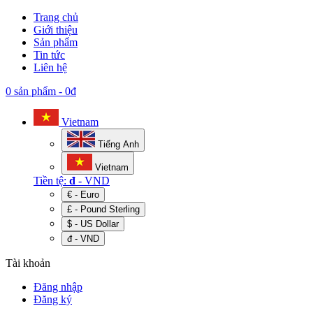
Trang chủ
Giới thiệu
Sản phẩm
Tin tức
Liên hệ
0 sản phẩm
-
0đ
Vietnam
Tiếng Anh
Vietnam
Tiền tệ:
đ
- VND
€ - Euro
£ - Pound Sterling
$ - US Dollar
đ - VND
Tài khoản
Đăng nhập
Đăng ký