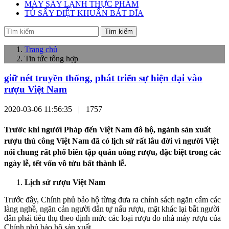
MÁY SẤY LẠNH THỰC PHẨM
TỦ SẤY DIỆT KHUẨN BÁT ĐĨA
Tìm kiếm
Trang chủ
Tin tức tổng hợp
giữ nét truyền thống, phát triển sự hiện đại vào
rượu Việt Nam
2020-03-06 11:56:35 |
1757
Trước khi người Pháp đến Việt Nam đô hộ, ngành sản xuất
rượu thủ công Việt Nam đã có lịch sử rất lâu đời vì người Việt
nói chung rất phổ biến tập quán uống rượu, đặc biệt trong các
ngày lễ, tết vốn vô tửu bất thành lễ.
Lịch sử rượu Việt Nam
Trước đây, Chính phủ bảo hộ từng đưa ra chính sách ngăn cấm các
làng nghề, ngăn cản người dân tự nấu rượu, mặt khác lại bắt người
dân phải tiêu thụ theo định mức các loại rượu do nhà máy rượu của
Chính phủ bảo hộ sản xuất.