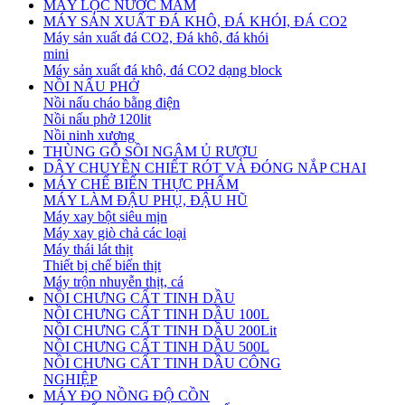
MÁY LỌC NƯỚC MẮM
MÁY SẢN XUẤT ĐÁ KHÔ, ĐÁ KHÓI, ĐÁ CO2
Máy sản xuất đá CO2, Đá khô, đá khói
mini
Máy sản xuất đá khô, đá CO2 dạng block
NỒI NẤU PHỞ
Nồi nấu cháo bằng điện
Nồi nấu phở 120lit
Nồi ninh xương
THÙNG GỖ SỒI NGÂM Ủ RƯỢU
DÂY CHUYỀN CHIẾT RÓT VÀ ĐÓNG NẮP CHAI
MÁY CHẾ BIẾN THỰC PHẨM
MÁY LÀM ĐẬU PHỤ, ĐẬU HŨ
Máy xay bột siêu mịn
Máy xay giò chả các loại
Máy thái lát thịt
Thiết bị chế biến thịt
Máy trộn nhuyễn thịt, cá
NỒI CHƯNG CẤT TINH DẦU
NỒI CHƯNG CẤT TINH DẦU 100L
NỒI CHƯNG CẤT TINH DẦU 200Lit
NỒI CHƯNG CẤT TINH DẦU 500L
NỒI CHƯNG CẤT TINH DẦU CÔNG
NGHIỆP
MÁY ĐO NỒNG ĐỘ CỒN