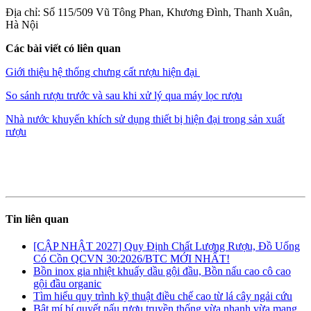
Địa chỉ: Số 115/509 Vũ Tông Phan, Khương Đình, Thanh Xuân,
Hà Nội
Các bài viết có liên quan
Giới thiệu hệ thống chưng cất rượu hiện đại
So sánh rượu trước và sau khi xử lý qua máy lọc rượu
Nhà nước khuyến khích sử dụng thiết bị hiện đại trong sản xuất
rượu
Tin liên quan
[CẬP NHẬT 2027] Quy Định Chất Lượng Rượu, Đồ Uống
Có Cồn QCVN 30:2026/BTC MỚI NHẤT!
Bồn inox gia nhiệt khuấy dầu gội đầu, Bồn nấu cao cô cao
gội đầu organic
Tìm hiểu quy trình kỹ thuật điều chế cao từ lá cây ngải cứu
Bật mí bí quyết nấu rượu truyền thống vừa nhanh vừa mang