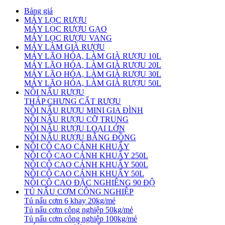
Bảng giá
MÁY LỌC RƯỢU
MÁY LỌC RƯỢU GẠO
MÁY LỌC RƯỢU VANG
MÁY LÀM GIÀ RƯỢU
MÁY LÃO HÓA, LÀM GIÀ RƯỢU 10L
MÁY LÃO HÓA, LÀM GIÀ RƯỢU 20L
MÁY LÃO HÓA, LÀM GIÀ RƯỢU 30L
MÁY LÃO HÓA, LÀM GIÀ RƯỢU 50L
NỒI NẤU RƯỢU
THÁP CHƯNG CẤT RƯỢU
NỒI NẤU RƯỢU MINI GIA ĐÌNH
NỒI NẤU RƯỢU CỠ TRUNG
NỒI NẤU RƯỢU LOẠI LỚN
NỒI NẤU RƯỢU BẰNG ĐỒNG
NỒI CÔ CAO CÁNH KHUẤY
NỒI CÔ CAO CÁNH KHUẤY 250L
NỒI CÔ CAO CÁNH KHUẤY 500L
NỒI CÔ CAO CÁNH KHUẤY 50L
NỒI CÔ CAO ĐẶC NGHIÊNG 90 ĐỘ
TỦ NẤU CƠM CÔNG NGHIỆP
Tủ nấu cơm 6 khay 20kg/mẻ
Tủ nấu cơm công nghiệp 50kg/mẻ
Tủ nấu cơm công nghiệp 100kg/mẻ