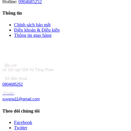
Hotline:
0904685252
Thông tin
Chính sách bảo mật
Điều khoản & Điều kiên
Thông tin giao hàng
LIÊN HỆ
Địa chỉ:
số 115 ngõ 509 Vũ Tông Phan
Số điện thoại:
0904685252
Email:
xuyena11@gmail.com
Theo dõi chúng tôi
Facebook
Twitter