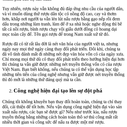
Tuy nhiên, rượu này vẫn không đủ đáp ứng nhu cầu của người dân,
và vì muốn dùng thứ rượu dân tộc có nồng độ cao, cay và thơm
hơn, khắp nơi người ta vẫn lén lút nấu rượu bằng gạo nếp rồi đem
dấu trong những lùm tranh, lùm đế ở xa nhà hoặc nghe động thì bê
tất cả nồi rượu, bình rượu chạy vội giấu dưới đồng cỏ hoang dại
mọc toàn cây đế. Tên gọi rượu đế trong Nam xuất xứ từ đó.
Rượu đã có từ rất lâu đời là nét văn hóa của người việt ta, nhưng
ngày nay mọi thứ ngày càng thay đổi phát triển. Đôi khi, chúng ta
đã vô tình đánh mất đi những nét đẹp văn hóa vốn có của ngày xưa.
Chỉ mong mọi thứ dù có thay đổi phát triển theo hướng hiện đại hơn
thì chúng ta vẫn giữ được những nét truyền thống vốn có của rượu
Việt Nam. Bạn biết không, nếu chúng ta có thể vận dụng học tập
những tiên tiến của công nghệ nhưng vẫn giữ được nét truyền thống
thì đó mới là những thứ đáng quý mà ta cần.
Công nghệ hiện đại tạo lên sự đột phá
Chúng tôi không khuyên bạn thay đổi hoàn toàn, chúng ta chỉ thay
đổi, cải thiện để tốt hơn. Nếu vận dụng công nghệ hiện đại vào sản
xuất nấu rượu, các bạn sẽ được gì? Nếu như trước kia, nấu rượu
truyền thống bằng những cách hoàn toàn thô sơ thủ công mất rất
nhiều thời gian và công sức để nấu ra được một mẻ rượu.