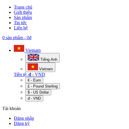
Trang chủ
Giới thiệu
Sản phẩm
Tin tức
Liên hệ
0 sản phẩm
-
0đ
Vietnam
Tiếng Anh
Vietnam
Tiền tệ:
đ
- VND
€ - Euro
£ - Pound Sterling
$ - US Dollar
đ - VND
Tài khoản
Đăng nhập
Đăng ký