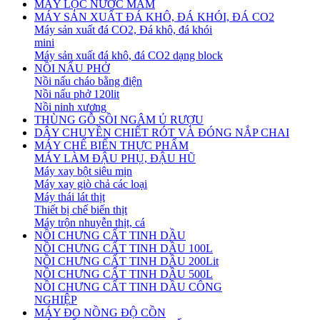
MÁY LỌC NƯỚC MẮM
MÁY SẢN XUẤT ĐÁ KHÔ, ĐÁ KHÓI, ĐÁ CO2
Máy sản xuất đá CO2, Đá khô, đá khói
mini
Máy sản xuất đá khô, đá CO2 dạng block
NỒI NẤU PHỞ
Nồi nấu cháo bằng điện
Nồi nấu phở 120lit
Nồi ninh xương
THÙNG GỖ SỒI NGÂM Ủ RƯỢU
DÂY CHUYỀN CHIẾT RÓT VÀ ĐÓNG NẮP CHAI
MÁY CHẾ BIẾN THỰC PHẨM
MÁY LÀM ĐẬU PHỤ, ĐẬU HŨ
Máy xay bột siêu mịn
Máy xay giò chả các loại
Máy thái lát thịt
Thiết bị chế biến thịt
Máy trộn nhuyễn thịt, cá
NỒI CHƯNG CẤT TINH DẦU
NỒI CHƯNG CẤT TINH DẦU 100L
NỒI CHƯNG CẤT TINH DẦU 200Lit
NỒI CHƯNG CẤT TINH DẦU 500L
NỒI CHƯNG CẤT TINH DẦU CÔNG
NGHIỆP
MÁY ĐO NỒNG ĐỘ CỒN