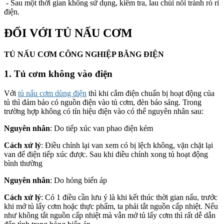
- Sau một thời gian không sử dụng, kiểm tra, lau chùi nồi tránh rò rỉ
điện.
ĐỐI VỚI TỦ NẤU CƠM
TỦ NẤU CƠM CÔNG NGHIỆP BẰNG ĐIỆN
1. Tủ cơm không vào điện
Với
tủ nấu cơm dùng điện
thì khi cắm điện chuẩn bị hoạt động của
tủ thì đảm bảo có nguồn điện vào tủ cơm, đèn báo sáng. Trong
trường hợp không có tín hiệu điện vào có thể nguyên nhân sau:
Nguyên nhân
: Do tiếp xúc van phao điện kém
Cách xử lý
: Điều chỉnh lại van xem có bị lệch không, vặn chặt lại
van để điện tiếp xúc được. Sau khi điều chỉnh xong tủ hoạt động
bình thường
Nguyên nhân
: Do hỏng biến áp
Cách xử lý
: Có 1 điều cần lưu ý là khi kết thúc thời gian nấu, trước
khi mở tủ lấy cơm hoặc thực phẩm, ta phải tắt nguồn cấp nhiệt. Nếu
như không tắt nguồn cấp nhiệt mà vẫn mở tủ lấy cơm thì rất dễ dẫn