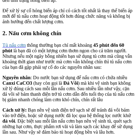
đến tình trạng hỏng biến áp.
Để xử lý sự cố hỏng biến áp chỉ có cách tốt nhất là thay thế biến áp
mới để tủ nấu cơm hoạt động tốt hơn đúng chức năng và không bị
ảnh hưởng đến chất lượng cơm.
2. Nấu cơm không chín
Tủ nấu cơm
thông thường bạn chỉ mất khoảng
45 phút đến 60
phút
là bạn đã có một lượng cơm thơm ngon cho cả trăm người.
Nhưng nếu một ngày bỗng nhiên bạn sử dụng tủ cơm mà cũng vẫn
khoảng thời gian như trước mà cơm vẫn không chín thì tủ nấu cơm
của bạn đã gặp phải sự cố do các nguyên nhân sau:
Nguyên nhân
: Do nước bạn sử dụng để nấu cơm có chứa nhiều
Canxi CaCO3
(hay còn gọi là
Đá Vôi
) mà khi vệ sinh bạn không
xử lý đúng cách sau mỗi lần nấu cơm. Sau nhiều lần như vậy, cặn
đá vôi sẽ bám thanh điện trở tủ cơm dẫn đến tuổi thọ của tủ nấu cơm
bị giảm nhanh chóng làm cơm khó chín, chín rất lâu
Cách xử lý:
Bạn nên vệ sinh điện trở sạch sẽ để tránh đá vôi bám
vào trở điện, hoặc sử dụng nước đã lọc qua hệ thống lọc nước khử
đá vôi
. Đặc biệt sau mỗi lần nấu cơm bạn nên vệ sinh tủ, quét sạch
những hạt cơm, thực phẩm rơi vãi và làm sạch các khay để sử dụng
lần sau. Như vậy sẽ đảm bảo tủ hoạt động bền và lâu hơn.