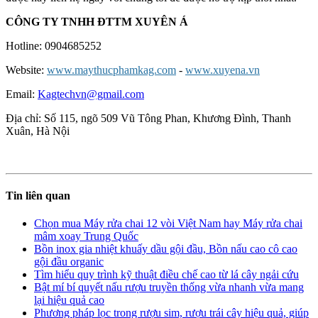
CÔNG TY TNHH ĐTTM XUYÊN Á
Hotline: 0904685252
Website:
www.maythucphamkag.com
-
www.xuyena.vn
Email:
Kagtechvn@gmail.com
Địa chỉ: Số 115, ngõ 509 Vũ Tông Phan, Khương Đình, Thanh
Xuân, Hà Nội
Tin liên quan
Chọn mua Máy rửa chai 12 vòi Việt Nam hay Máy rửa chai
mâm xoay Trung Quốc
Bồn inox gia nhiệt khuấy dầu gội đầu, Bồn nấu cao cô cao
gội đầu organic
Tìm hiểu quy trình kỹ thuật điều chế cao từ lá cây ngải cứu
Bật mí bí quyết nấu rượu truyền thống vừa nhanh vừa mang
lại hiệu quả cao
Phương pháp lọc trong rượu sim, rượu trái cây hiệu quả, giúp