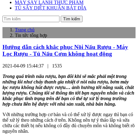
MÁY SẤY LẠNH THỰC PHẨM
TỦ SẤY DIỆT KHUẨN BÁT ĐĨA
Tìm kiếm
Trang chủ
Tin tức tổng hợp
Hướng dẫn cách khắc phục Nồi Nấu Rượu - Máy
Lọc Rượu - Tủ Nấu Cơm không hoạt động
2021-04-09 15:44:37 |
1535
Trong quá trình nấu rượu, bạn đôi khi sẽ mắc phải một trong
những lỗi như cháy thanh gia nhiệt ở nồi nấu rượu, bơm máy
lọc rượu không hút được rượu… ảnh hưởng tới năng suất, chất
lượng rượu. Chúng tôi sẽ thông tin tới bạn nguyên nhân và cách
khắc phục tình trạng trên để bạn có thể tự xử lý trong trường
hợp chưa liên hệ được với nhà sản xuất, nhà bán hàng.
Với những trường hợp cơ bản và có thể xử lý được ngay thì bạn có
thể xử lý theo những cách ở trên. Không nên tự ý tháo lắp và sửa
chữa các thiết bị nếu không có đầy đủ chuyên môn và không biết rõ
nguyên nhân.