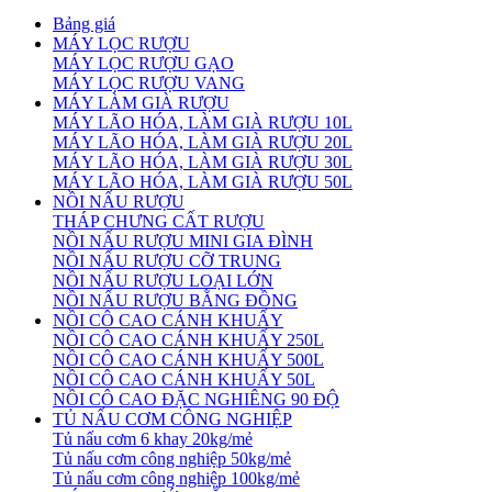
Bảng giá
MÁY LỌC RƯỢU
MÁY LỌC RƯỢU GẠO
MÁY LỌC RƯỢU VANG
MÁY LÀM GIÀ RƯỢU
MÁY LÃO HÓA, LÀM GIÀ RƯỢU 10L
MÁY LÃO HÓA, LÀM GIÀ RƯỢU 20L
MÁY LÃO HÓA, LÀM GIÀ RƯỢU 30L
MÁY LÃO HÓA, LÀM GIÀ RƯỢU 50L
NỒI NẤU RƯỢU
THÁP CHƯNG CẤT RƯỢU
NỒI NẤU RƯỢU MINI GIA ĐÌNH
NỒI NẤU RƯỢU CỠ TRUNG
NỒI NẤU RƯỢU LOẠI LỚN
NỒI NẤU RƯỢU BẰNG ĐỒNG
NỒI CÔ CAO CÁNH KHUẤY
NỒI CÔ CAO CÁNH KHUẤY 250L
NỒI CÔ CAO CÁNH KHUẤY 500L
NỒI CÔ CAO CÁNH KHUẤY 50L
NỒI CÔ CAO ĐẶC NGHIÊNG 90 ĐỘ
TỦ NẤU CƠM CÔNG NGHIỆP
Tủ nấu cơm 6 khay 20kg/mẻ
Tủ nấu cơm công nghiệp 50kg/mẻ
Tủ nấu cơm công nghiệp 100kg/mẻ