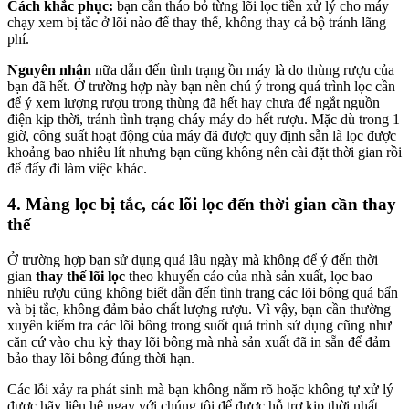
Cách khắc phục:
bạn cần tháo bỏ từng lõi lọc tiền xử lý cho máy
chạy xem bị tắc ở lõi nào để thay thế, không thay cả bộ tránh lãng
phí.
Nguyên nhân
nữa dẫn đến tình trạng ồn máy là do thùng rượu của
bạn đã hết. Ở trường hợp này bạn nên chú ý trong quá trình lọc cần
để ý xem lượng rượu trong thùng đã hết hay chưa để ngắt nguồn
điện kịp thời, tránh tình trạng cháy máy do hết rượu. Mặc dù trong 1
giờ, công suất hoạt động của máy đã được quy định sẵn là lọc được
khoảng bao nhiêu lít nhưng bạn cũng không nên cài đặt thời gian rồi
để đấy đi làm việc khác.
4. Màng lọc bị tắc, các lõi lọc đến thời gian cần thay
thế
Ở trường hợp bạn sử dụng quá lâu ngày mà không để ý đến thời
gian
thay thế lõi lọc
theo khuyến cáo của nhà sản xuất, lọc bao
nhiêu rượu cũng không biết dẫn đến tình trạng các lõi bông quá bẩn
và bị tắc, không đảm bảo chất lượng rượu. Vì vậy, bạn cần thường
xuyên kiểm tra các lõi bông trong suốt quá trình sử dụng cũng như
căn cứ vào chu kỳ thay lõi bông mà nhà sản xuất đã in sẵn để đảm
bảo thay lõi bông đúng thời hạn.
Các lỗi xảy ra phát sinh mà bạn không nắm rõ hoặc không tự xử lý
được hãy liên hệ ngay với chúng tôi để được hỗ trợ kịp thời nhất.