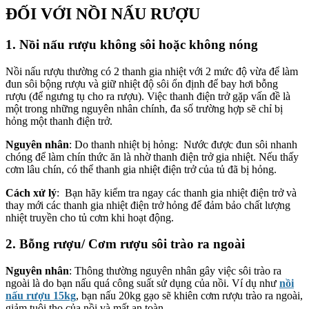
ĐỐI VỚI NỒI NẤU RƯỢU
1. Nồi nấu rượu không sôi hoặc không nóng
Nồi nấu rượu thường có 2 thanh gia nhiệt với 2 mức độ vừa để làm
đun sôi bộng rượu và giữ nhiệt độ sôi ổn định để bay hơi bỗng
rượu (để ngưng tụ cho ra rượu). Việc thanh điện trở gặp vấn đề là
một trong những nguyên nhân chính, đa số trường hợp sẽ chỉ bị
hỏng một thanh điện trở.
Nguyên nhân
: Do thanh nhiệt bị hỏng: Nước được đun sôi nhanh
chóng để làm chín thức ăn là nhờ thanh điện trở gia nhiệt. Nếu thấy
cơm lâu chín, có thể thanh gia nhiệt điện trở của tủ đã bị hỏng.
Cách xử lý
: Bạn hãy kiểm tra ngay các thanh gia nhiệt điện trở và
thay mới các thanh gia nhiệt điện trở hỏng để đảm bảo chất lượng
nhiệt truyền cho tủ cơm khi hoạt động.
2. Bỗng rượu/ Cơm rượu sôi trào ra ngoài
Nguyên nhân
: Thông thường nguyên nhân gây việc sôi trào ra
ngoài là do bạn nấu quá công suất sử dụng của nồi. Ví dụ như
nồi
nấu rượu 15kg
, bạn nấu 20kg gạo sẽ khiên cơm rượu trào ra ngoài,
giảm tuôi thọ của nồi và mất an toàn.