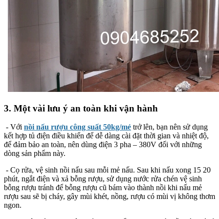
3. Một vài lưu ý an toàn khi vận hành
- Với
nồi nấu rượu công suất 50kg/mẻ
trở lên, bạn nên sử dụng
kết hợp tủ điện điều khiển để dễ dàng cài đặt thời gian và nhiệt độ,
để đảm bảo an toàn, nên dùng điện 3 pha – 380V đối với những
dòng sản phẩm này.
- Cọ rửa, vệ sinh nồi nấu sau mỗi mẻ nấu. Sau khi nấu xong 15 20
phút, ngắt điện và xả bỗng rượu, sử dụng nước rửa chén vệ sinh
bỗng rượu tránh để bỗng rượu cũ bám vào thành nồi khi nấu mẻ
rượu sau sẽ bị cháy, gây mùi khét, nồng, rượu có mùi vị không thơm
ngon.