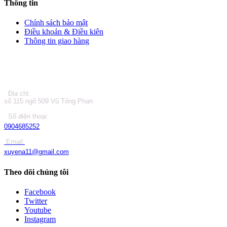
Thông tin
Chính sách bảo mật
Điều khoản & Điều kiên
Thông tin giao hàng
LIÊN HỆ
Địa chỉ:
số 115 ngõ 509 Vũ Tông Phan
Số điện thoại:
0904685252
Email:
xuyena11@gmail.com
Theo dõi chúng tôi
Facebook
Twitter
Youtube
Instagram