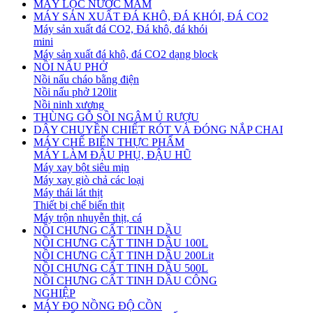
MÁY LỌC NƯỚC MẮM
MÁY SẢN XUẤT ĐÁ KHÔ, ĐÁ KHÓI, ĐÁ CO2
Máy sản xuất đá CO2, Đá khô, đá khói
mini
Máy sản xuất đá khô, đá CO2 dạng block
NỒI NẤU PHỞ
Nồi nấu cháo bằng điện
Nồi nấu phở 120lit
Nồi ninh xương
THÙNG GỖ SỒI NGÂM Ủ RƯỢU
DÂY CHUYỀN CHIẾT RÓT VÀ ĐÓNG NẮP CHAI
MÁY CHẾ BIẾN THỰC PHẨM
MÁY LÀM ĐẬU PHỤ, ĐẬU HŨ
Máy xay bột siêu mịn
Máy xay giò chả các loại
Máy thái lát thịt
Thiết bị chế biến thịt
Máy trộn nhuyễn thịt, cá
NỒI CHƯNG CẤT TINH DẦU
NỒI CHƯNG CẤT TINH DẦU 100L
NỒI CHƯNG CẤT TINH DẦU 200Lit
NỒI CHƯNG CẤT TINH DẦU 500L
NỒI CHƯNG CẤT TINH DẦU CÔNG
NGHIỆP
MÁY ĐO NỒNG ĐỘ CỒN