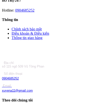
HỖ TRỢ 24/7
Hotline:
0904685252
Thông tin
Chính sách bảo mật
Điều khoản & Điều kiên
Thông tin giao hàng
LIÊN HỆ
Địa chỉ:
số 115 ngõ 509 Vũ Tông Phan
Số điện thoại:
0904685252
Email:
xuyena11@gmail.com
Theo dõi chúng tôi