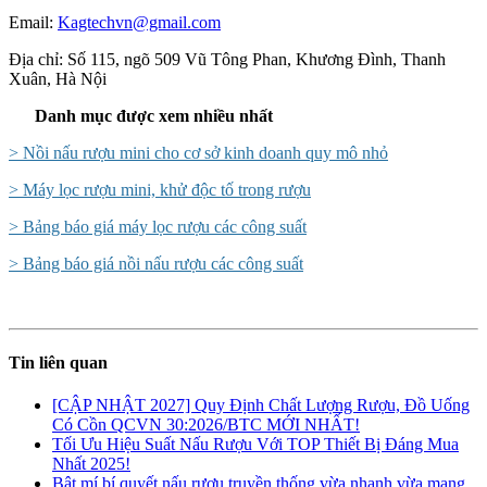
Email:
Kagtechvn@gmail.com
Địa chỉ: Số 115, ngõ 509 Vũ Tông Phan, Khương Đình, Thanh
Xuân, Hà Nội
Danh mục được xem nhiều nhất
> Nồi nấu rượu mini cho cơ sở kinh doanh quy mô nhỏ
> Máy lọc rượu mini, khử độc tố trong rượu
> Bảng báo giá máy lọc rượu các công suất
> Bảng báo giá nồi nấu rượu các công suất
Tin liên quan
[CẬP NHẬT 2027] Quy Định Chất Lượng Rượu, Đồ Uống
Có Cồn QCVN 30:2026/BTC MỚI NHẤT!
Tối Ưu Hiệu Suất Nấu Rượu Với TOP Thiết Bị Đáng Mua
Nhất 2025!
Bật mí bí quyết nấu rượu truyền thống vừa nhanh vừa mang