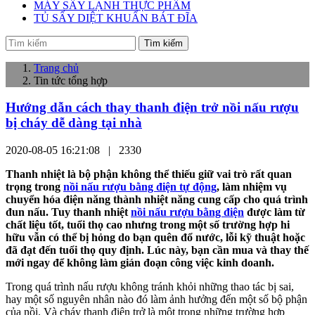
MÁY SẤY LẠNH THỰC PHẨM
TỦ SẤY DIỆT KHUẨN BÁT ĐĨA
Tìm kiếm
Trang chủ
Tin tức tổng hợp
Hướng dẫn cách thay thanh điện trở nồi nấu rượu
bị cháy dễ dàng tại nhà
2020-08-05 16:21:08 |
2330
Thanh nhiệt là bộ phận không thể thiếu giữ vai trò rất quan
trọng trong
nồi nấu rượu bằng điện tự động
, làm nhiệm vụ
chuyển hóa điện năng thành nhiệt năng cung cấp cho quá trình
đun nấu. Tuy thanh nhiệt
nồi nấu rượu bằng điện
được làm từ
chất liệu tốt, tuổi thọ cao nhưng trong một số trường hợp hi
hữu vẫn có thể bị hỏng do bạn quên đổ nước, lỗi kỹ thuật hoặc
đã đạt đến tuổi thọ quy định. Lúc này, bạn cần mua và thay thế
mới ngay để không làm gián đoạn công việc kinh doanh.
Trong quá trình nấu rượu không tránh khỏi những thao tác bị sai,
hay một số nguyên nhân nào đó làm ảnh hưởng đến một số bộ phận
của nồi. Và cháy thanh điện trở là một trong những trường hợp