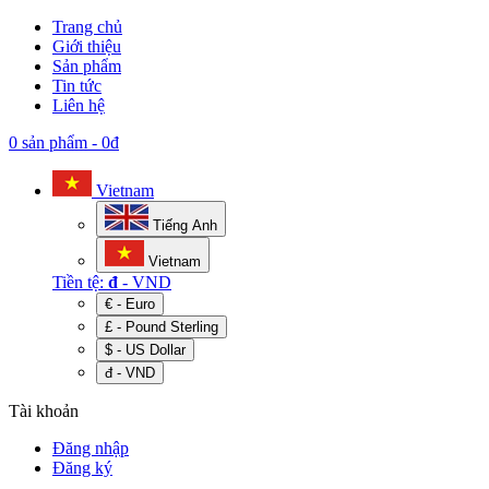
Trang chủ
Giới thiệu
Sản phẩm
Tin tức
Liên hệ
0 sản phẩm
-
0đ
Vietnam
Tiếng Anh
Vietnam
Tiền tệ:
đ
- VND
€ - Euro
£ - Pound Sterling
$ - US Dollar
đ - VND
Tài khoản
Đăng nhập
Đăng ký