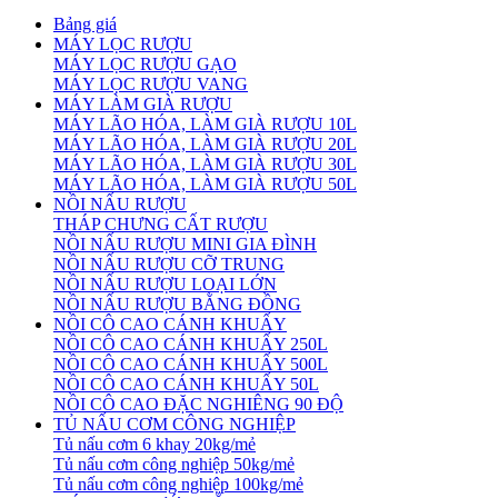
Bảng giá
MÁY LỌC RƯỢU
MÁY LỌC RƯỢU GẠO
MÁY LỌC RƯỢU VANG
MÁY LÀM GIÀ RƯỢU
MÁY LÃO HÓA, LÀM GIÀ RƯỢU 10L
MÁY LÃO HÓA, LÀM GIÀ RƯỢU 20L
MÁY LÃO HÓA, LÀM GIÀ RƯỢU 30L
MÁY LÃO HÓA, LÀM GIÀ RƯỢU 50L
NỒI NẤU RƯỢU
THÁP CHƯNG CẤT RƯỢU
NỒI NẤU RƯỢU MINI GIA ĐÌNH
NỒI NẤU RƯỢU CỠ TRUNG
NỒI NẤU RƯỢU LOẠI LỚN
NỒI NẤU RƯỢU BẰNG ĐỒNG
NỒI CÔ CAO CÁNH KHUẤY
NỒI CÔ CAO CÁNH KHUẤY 250L
NỒI CÔ CAO CÁNH KHUẤY 500L
NỒI CÔ CAO CÁNH KHUẤY 50L
NỒI CÔ CAO ĐẶC NGHIÊNG 90 ĐỘ
TỦ NẤU CƠM CÔNG NGHIỆP
Tủ nấu cơm 6 khay 20kg/mẻ
Tủ nấu cơm công nghiệp 50kg/mẻ
Tủ nấu cơm công nghiệp 100kg/mẻ