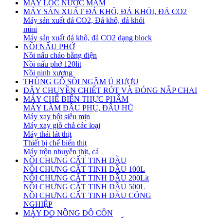
MÁY LỌC NƯỚC MẮM
MÁY SẢN XUẤT ĐÁ KHÔ, ĐÁ KHÓI, ĐÁ CO2
Máy sản xuất đá CO2, Đá khô, đá khói
mini
Máy sản xuất đá khô, đá CO2 dạng block
NỒI NẤU PHỞ
Nồi nấu cháo bằng điện
Nồi nấu phở 120lit
Nồi ninh xương
THÙNG GỖ SỒI NGÂM Ủ RƯỢU
DÂY CHUYỀN CHIẾT RÓT VÀ ĐÓNG NẮP CHAI
MÁY CHẾ BIẾN THỰC PHẨM
MÁY LÀM ĐẬU PHỤ, ĐẬU HŨ
Máy xay bột siêu mịn
Máy xay giò chả các loại
Máy thái lát thịt
Thiết bị chế biến thịt
Máy trộn nhuyễn thịt, cá
NỒI CHƯNG CẤT TINH DẦU
NỒI CHƯNG CẤT TINH DẦU 100L
NỒI CHƯNG CẤT TINH DẦU 200Lit
NỒI CHƯNG CẤT TINH DẦU 500L
NỒI CHƯNG CẤT TINH DẦU CÔNG
NGHIỆP
MÁY ĐO NỒNG ĐỘ CỒN