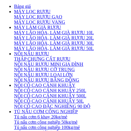
Bảng giá
MÁY LỌC RƯỢU
MÁY LỌC RƯỢU GẠO
MÁY LỌC RƯỢU VANG
MÁY LÀM GIÀ RƯỢU
MÁY LÃO HÓA, LÀM GIÀ RƯỢU 10L
MÁY LÃO HÓA, LÀM GIÀ RƯỢU 20L
MÁY LÃO HÓA, LÀM GIÀ RƯỢU 30L
MÁY LÃO HÓA, LÀM GIÀ RƯỢU 50L
NỒI NẤU RƯỢU
THÁP CHƯNG CẤT RƯỢU
NỒI NẤU RƯỢU MINI GIA ĐÌNH
NỒI NẤU RƯỢU CỠ TRUNG
NỒI NẤU RƯỢU LOẠI LỚN
NỒI NẤU RƯỢU BẰNG ĐỒNG
NỒI CÔ CAO CÁNH KHUẤY
NỒI CÔ CAO CÁNH KHUẤY 250L
NỒI CÔ CAO CÁNH KHUẤY 500L
NỒI CÔ CAO CÁNH KHUẤY 50L
NỒI CÔ CAO ĐẶC NGHIÊNG 90 ĐỘ
TỦ NẤU CƠM CÔNG NGHIỆP
Tủ nấu cơm 6 khay 20kg/mẻ
Tủ nấu cơm công nghiệp 50kg/mẻ
Tủ nấu cơm công nghiệp 100kg/mẻ