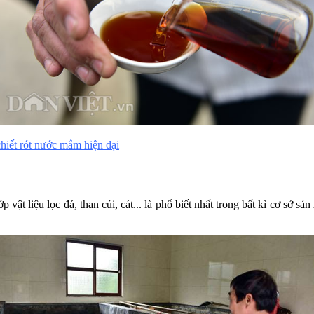
iết rót nước mắm hiện đại
vật liệu lọc đá, than củi, cát... là phổ biết nhất trong bất kì cơ sở 