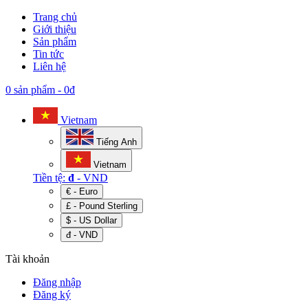
Trang chủ
Giới thiệu
Sản phẩm
Tin tức
Liên hệ
0 sản phẩm
-
0đ
Vietnam
Tiếng Anh
Vietnam
Tiền tệ:
đ
- VND
€ - Euro
£ - Pound Sterling
$ - US Dollar
đ - VND
Tài khoản
Đăng nhập
Đăng ký