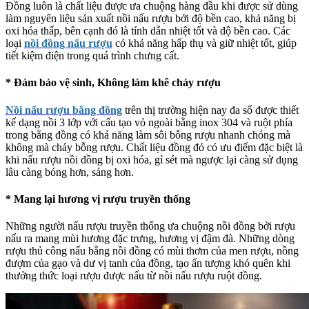
Đồng luôn là chất liệu được ưa chuộng hàng đầu khi được sử dùng
làm nguyên liệu sản xuất nồi nấu rượu bởi độ bền cao, khả năng bị
oxi hóa thấp, bên cạnh đó là tính dẫn nhiệt tốt và độ bền cao. Các
loại
nồi đồng nấu rượu
có khả năng hấp thụ và giữ nhiệt tốt, giúp
tiết kiệm điện trong quá trình chưng cất.
* Đảm bảo vệ sinh, Không làm khê cháy rượu
Nồi nấu rượu bằng đồng
trên thị trường hiện nay đa số được thiết
kế dạng nồi 3 lớp với cấu tạo vỏ ngoài bằng inox 304 và ruột phía
trong bằng đồng có khả năng làm sôi bỗng rượu nhanh chóng mà
không mà cháy bỗng rượu. Chất liệu đồng đỏ có ưu điểm đặc biệt là
khi nấu rượu nồi đồng bị oxi hóa, gỉ sét mà ngược lại càng sử dụng
lâu càng bóng hơn, sáng hơn.
* Mang lại hương vị rượu truyền thống
Những người nấu rượu truyền thống ưa chuộng nồi đồng bởi rượu
nấu ra mang mùi hương đặc trưng, hương vị đậm đà. Những dòng
rượu thủ công nấu bằng nồi đồng có mùi thơm của men rượu, nồng
đượm của gạo và dư vị tanh của đồng, tạo ấn tượng khó quên khi
thưởng thức loại rượu được nấu từ nồi nấu rượu ruột đồng.