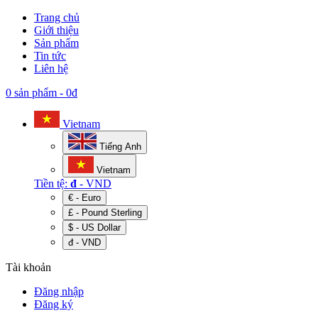
Trang chủ
Giới thiệu
Sản phẩm
Tin tức
Liên hệ
0 sản phẩm
-
0đ
Vietnam
Tiếng Anh
Vietnam
Tiền tệ:
đ
- VND
€ - Euro
£ - Pound Sterling
$ - US Dollar
đ - VND
Tài khoản
Đăng nhập
Đăng ký