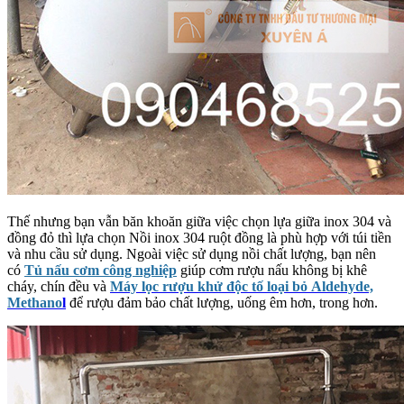
Thế nhưng bạn vẫn băn khoăn giữa việc chọn lựa giữa inox 304 và
đồng đỏ thì lựa chọn Nồi inox 304 ruột đồng là phù hợp với túi tiền
và nhu cầu sử dụng. Ngoài việc sử dụng nồi chất lượng, bạn nên
có
Tủ nấu cơm công nghiệp
giúp cơm rượu nấu không bị khê
cháy, chín đều và
Máy lọc rượu khử độc tố loại bỏ Aldehyde,
Methano
l
để rượu đảm bảo chất lượng, uống êm hơn, trong hơn.