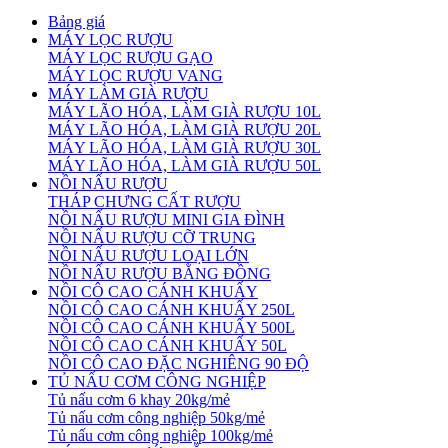
Bảng giá
MÁY LỌC RƯỢU
MÁY LỌC RƯỢU GẠO
MÁY LỌC RƯỢU VANG
MÁY LÀM GIÀ RƯỢU
MÁY LÃO HÓA, LÀM GIÀ RƯỢU 10L
MÁY LÃO HÓA, LÀM GIÀ RƯỢU 20L
MÁY LÃO HÓA, LÀM GIÀ RƯỢU 30L
MÁY LÃO HÓA, LÀM GIÀ RƯỢU 50L
NỒI NẤU RƯỢU
THÁP CHƯNG CẤT RƯỢU
NỒI NẤU RƯỢU MINI GIA ĐÌNH
NỒI NẤU RƯỢU CỠ TRUNG
NỒI NẤU RƯỢU LOẠI LỚN
NỒI NẤU RƯỢU BẰNG ĐỒNG
NỒI CÔ CAO CÁNH KHUẤY
NỒI CÔ CAO CÁNH KHUẤY 250L
NỒI CÔ CAO CÁNH KHUẤY 500L
NỒI CÔ CAO CÁNH KHUẤY 50L
NỒI CÔ CAO ĐẶC NGHIÊNG 90 ĐỘ
TỦ NẤU CƠM CÔNG NGHIỆP
Tủ nấu cơm 6 khay 20kg/mẻ
Tủ nấu cơm công nghiệp 50kg/mẻ
Tủ nấu cơm công nghiệp 100kg/mẻ