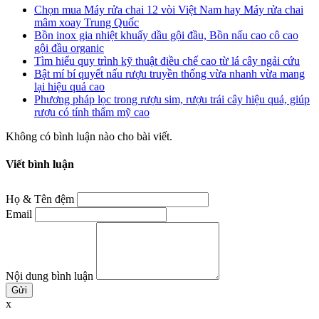
Chọn mua Máy rửa chai 12 vòi Việt Nam hay Máy rửa chai
mâm xoay Trung Quốc
Bồn inox gia nhiệt khuấy dầu gội đầu, Bồn nấu cao cô cao
gội đầu organic
Tìm hiểu quy trình kỹ thuật điều chế cao từ lá cây ngải cứu
Bật mí bí quyết nấu rượu truyền thống vừa nhanh vừa mang
lại hiệu quả cao
Phương pháp lọc trong rượu sim, rượu trái cây hiệu quả, giúp
rượu có tính thẩm mỹ cao
Không có bình luận nào cho bài viết.
Viết bình luận
Họ & Tên đệm
Email
Nội dung bình luận
x