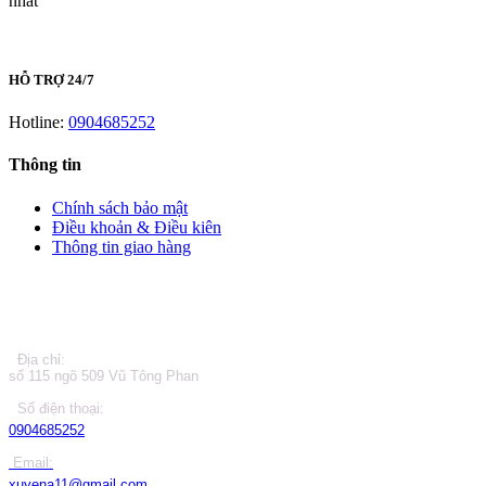
nhất
HỖ TRỢ 24/7
Hotline:
0904685252
Thông tin
Chính sách bảo mật
Điều khoản & Điều kiên
Thông tin giao hàng
LIÊN HỆ
Địa chỉ:
số 115 ngõ 509 Vũ Tông Phan
Số điện thoại:
0904685252
Email:
xuyena11@gmail.com