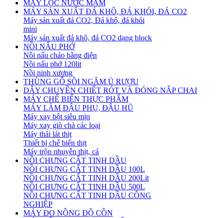
MÁY LỌC NƯỚC MẮM
MÁY SẢN XUẤT ĐÁ KHÔ, ĐÁ KHÓI, ĐÁ CO2
Máy sản xuất đá CO2, Đá khô, đá khói
mini
Máy sản xuất đá khô, đá CO2 dạng block
NỒI NẤU PHỞ
Nồi nấu cháo bằng điện
Nồi nấu phở 120lit
Nồi ninh xương
THÙNG GỖ SỒI NGÂM Ủ RƯỢU
DÂY CHUYỀN CHIẾT RÓT VÀ ĐÓNG NẮP CHAI
MÁY CHẾ BIẾN THỰC PHẨM
MÁY LÀM ĐẬU PHỤ, ĐẬU HŨ
Máy xay bột siêu mịn
Máy xay giò chả các loại
Máy thái lát thịt
Thiết bị chế biến thịt
Máy trộn nhuyễn thịt, cá
NỒI CHƯNG CẤT TINH DẦU
NỒI CHƯNG CẤT TINH DẦU 100L
NỒI CHƯNG CẤT TINH DẦU 200Lit
NỒI CHƯNG CẤT TINH DẦU 500L
NỒI CHƯNG CẤT TINH DẦU CÔNG
NGHIỆP
MÁY ĐO NỒNG ĐỘ CỒN