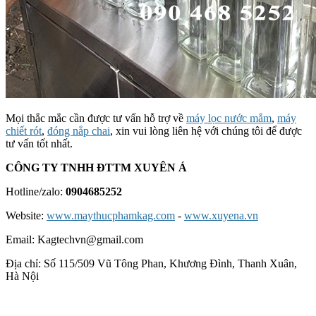
Mọi thắc mắc cần được tư vấn hỗ trợ về
máy lọc nước mắm
,
máy
chiết rót
,
đóng nắp chai
, xin vui lòng liên hệ với chúng tôi để được
tư vấn tốt nhất.
CÔNG TY TNHH ĐTTM XUYÊN Á
Hotline/zalo:
0904685252
Website:
www.maythucphamkag.com
-
www.xuyena.vn
Email: Kagtechvn@gmail.com
Địa chỉ: Số 115/509 Vũ Tông Phan, Khương Đình, Thanh Xuân,
Hà Nội