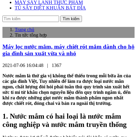
MÁY SẤY LẠNH THỰC PHẨM
TỦ SẤY DIỆT KHUẨN BÁT ĐĨA
Tìm kiếm
Trang chủ
Tin tức tổng hợp
Máy lọc nước mắm, máy chiết rót mắm dành cho hộ
gia đình sản xuất vừa và nhỏ
2021-07-06 16:04:48 |
1367
Nước mắm là thứ gia vị không thể thiếu trong mỗi bữa ăn của
các gia đình Việt, Tuy nhiên để làm ra được loại nước mắn
ngon, chất lượng đòi hỏi phải tuân thủ quy trình sản xuất hết
sức tỉ mỉ từ khâu chọn nguyên liệu đến quy trình ngâm ủ, đến
khi ra được những giọt nước mắm thành phẩm ngon nhất
được chiết rót, đóng chai và bán ra ngoài thị trường.
1. Nước mắm có hai loại là nước mắm
công nghiệp và nước mắm truyền thống