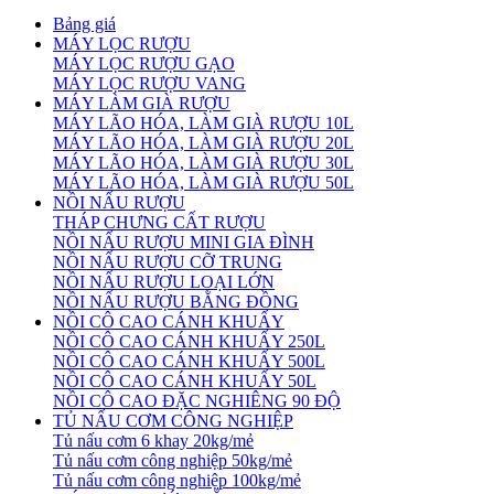
Bảng giá
MÁY LỌC RƯỢU
MÁY LỌC RƯỢU GẠO
MÁY LỌC RƯỢU VANG
MÁY LÀM GIÀ RƯỢU
MÁY LÃO HÓA, LÀM GIÀ RƯỢU 10L
MÁY LÃO HÓA, LÀM GIÀ RƯỢU 20L
MÁY LÃO HÓA, LÀM GIÀ RƯỢU 30L
MÁY LÃO HÓA, LÀM GIÀ RƯỢU 50L
NỒI NẤU RƯỢU
THÁP CHƯNG CẤT RƯỢU
NỒI NẤU RƯỢU MINI GIA ĐÌNH
NỒI NẤU RƯỢU CỠ TRUNG
NỒI NẤU RƯỢU LOẠI LỚN
NỒI NẤU RƯỢU BẰNG ĐỒNG
NỒI CÔ CAO CÁNH KHUẤY
NỒI CÔ CAO CÁNH KHUẤY 250L
NỒI CÔ CAO CÁNH KHUẤY 500L
NỒI CÔ CAO CÁNH KHUẤY 50L
NỒI CÔ CAO ĐẶC NGHIÊNG 90 ĐỘ
TỦ NẤU CƠM CÔNG NGHIỆP
Tủ nấu cơm 6 khay 20kg/mẻ
Tủ nấu cơm công nghiệp 50kg/mẻ
Tủ nấu cơm công nghiệp 100kg/mẻ