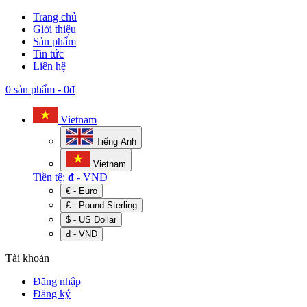
Trang chủ
Giới thiệu
Sản phẩm
Tin tức
Liên hệ
0 sản phẩm
-
0đ
Vietnam
Tiếng Anh
Vietnam
Tiền tệ:
đ
- VND
€ - Euro
£ - Pound Sterling
$ - US Dollar
đ - VND
Tài khoản
Đăng nhập
Đăng ký