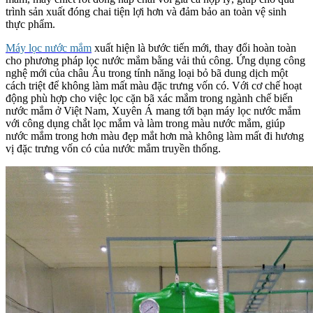
trình sản xuất đóng chai tiện lợi hơn và đảm bảo an toàn vệ sinh
thực phẩm.
Máy lọc nước mắm
xuất hiện là bước tiến mới, thay đổi hoàn toàn
cho phương pháp lọc nước mắm bằng vải thủ công. Ứng dụng công
nghệ mới của châu Âu trong tính năng loại bỏ bã dung dịch một
cách triệt để không làm mất màu đặc trưng vốn có. Với cơ chế hoạt
động phù hợp cho việc lọc cặn bã xác mắm trong ngành chế biến
nước mắm ở Việt Nam, Xuyên Á mang tới bạn máy lọc nước mắm
với công dụng chắt lọc mắm và làm trong màu nước mắm, giúp
nước mắm trong hơn màu đẹp mắt hơn mà không làm mất đi hương
vị đặc trưng vốn có của nước mắm truyền thống.