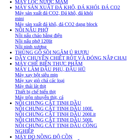
MÁY LỌC NƯỚC MẮM
MÁY SẢN XUẤT ĐÁ KHÔ, ĐÁ KHÓI, ĐÁ CO2
Máy sản xuất đá CO2, Đá khô, đá khói
mini
Máy sản xuất đá khô, đá CO2 dạng block
NỒI NẤU PHỞ
Nồi nấu cháo bằng điện
Nồi nấu phở 120lit
Nồi ninh xương
THÙNG GỖ SỒI NGÂM Ủ RƯỢU
DÂY CHUYỀN CHIẾT RÓT VÀ ĐÓNG NẮP CHAI
MÁY CHẾ BIẾN THỰC PHẨM
MÁY LÀM ĐẬU PHỤ, ĐẬU HŨ
Máy xay bột siêu mịn
Máy xay giò chả các loại
Máy thái lát thịt
Thiết bị chế biến thịt
Máy trộn nhuyễn thịt, cá
NỒI CHƯNG CẤT TINH DẦU
NỒI CHƯNG CẤT TINH DẦU 100L
NỒI CHƯNG CẤT TINH DẦU 200Lit
NỒI CHƯNG CẤT TINH DẦU 500L
NỒI CHƯNG CẤT TINH DẦU CÔNG
NGHIỆP
MÁY ĐO NỒNG ĐỘ CỒN