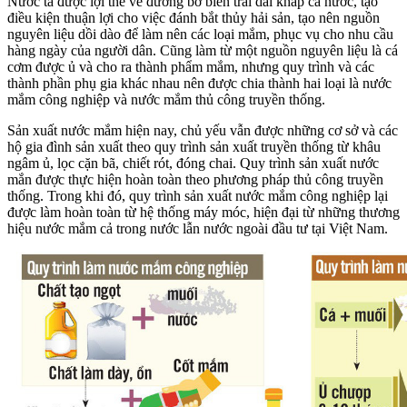
Nước ta được lợi thế về đường bờ biển trải dài khắp cả nước, tạo
điều kiện thuận lợi cho việc đánh bắt thủy hải sản, tạo nên nguồn
nguyên liệu dồi dào để làm nên các loại mắm, phục vụ cho nhu cầu
hàng ngày của người dân. Cũng làm từ một nguồn nguyên liệu là cá
cơm được ủ và cho ra thành phẩm mắm, nhưng quy trình và các
thành phần phụ gia khác nhau nên được chia thành hai loại là nước
mắm công nghiệp và nước mắm thủ công truyền thống.
Sản xuất nước mắm hiện nay, chủ yếu vẫn được những cơ sở và các
hộ gia đình sản xuất theo quy trình sản xuất truyền thống từ khâu
ngâm ủ, lọc cặn bã, chiết rót, đóng chai. Quy trình sản xuất nước
mắn được thực hiện hoàn toàn theo phương pháp thủ công truyền
thống. Trong khi đó, quy trình sản xuất nước mắm công nghiệp lại
được làm hoàn toàn từ hệ thống máy móc, hiện đại từ những thương
hiệu nước mắm cả trong nước lẫn nước ngoài đầu tư tại Việt Nam.