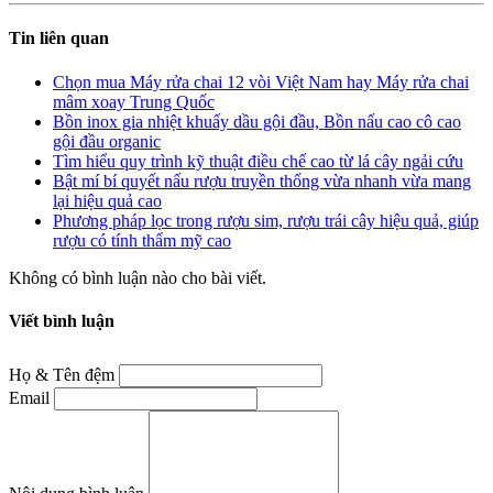
Tin liên quan
Chọn mua Máy rửa chai 12 vòi Việt Nam hay Máy rửa chai
mâm xoay Trung Quốc
Bồn inox gia nhiệt khuấy dầu gội đầu, Bồn nấu cao cô cao
gội đầu organic
Tìm hiểu quy trình kỹ thuật điều chế cao từ lá cây ngải cứu
Bật mí bí quyết nấu rượu truyền thống vừa nhanh vừa mang
lại hiệu quả cao
Phương pháp lọc trong rượu sim, rượu trái cây hiệu quả, giúp
rượu có tính thẩm mỹ cao
Không có bình luận nào cho bài viết.
Viết bình luận
Họ & Tên đệm
Email