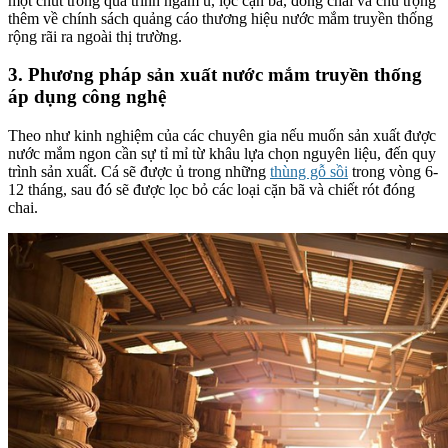
một chút trong quá trình ngâm ủ, lọc cặn bã, đóng chai và chú trọng
thêm về chính sách quảng cáo thương hiệu nước mắm truyền thống
rộng rãi ra ngoài thị trường.
3. Phương pháp sản xuất nước mắm truyền thống
áp dụng công nghệ
Theo như kinh nghiệm của các chuyên gia nếu muốn sản xuất được
nước mắm ngon cần sự tỉ mỉ từ khâu lựa chọn nguyên liệu, đến quy
trình sản xuất. Cá sẽ được ủ trong những
thùng gỗ sồi
trong vòng 6-
12 tháng, sau đó sẽ được lọc bỏ các loại cặn bã và chiết rót đóng
chai.