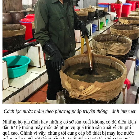
Cách lọc nước mắm theo phương pháp truyền thống - ảnh internet
Những hộ gia đình hay những cơ sở sản xuất không có đủ điều kiện
đầu tư hệ thống máy móc để phục vụ quá trình sản xuất vì chi phí
quá cao. Chính vì vậy, chúng tôi cung cấp bộ thiết bị máy lọc nước
mắm, máy chiết rót đóng nắp chai với giá cả hợp lý, giúp cho quá