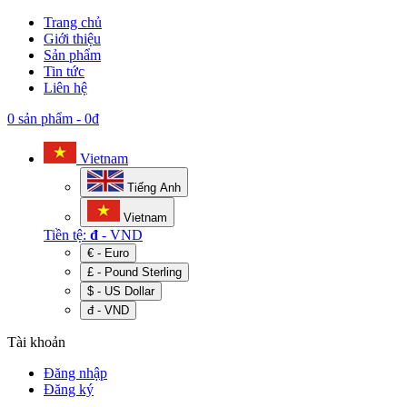
Trang chủ
Giới thiệu
Sản phẩm
Tin tức
Liên hệ
0 sản phẩm
-
0đ
Vietnam
Tiếng Anh
Vietnam
Tiền tệ:
đ
- VND
€ - Euro
£ - Pound Sterling
$ - US Dollar
đ - VND
Tài khoản
Đăng nhập
Đăng ký