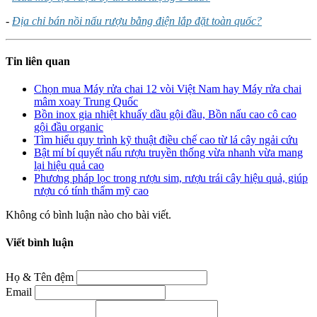
-
Địa chỉ bán nồi nấu rượu bằng điện lắp đặt toàn quốc?
Tin liên quan
Chọn mua Máy rửa chai 12 vòi Việt Nam hay Máy rửa chai
mâm xoay Trung Quốc
Bồn inox gia nhiệt khuấy dầu gội đầu, Bồn nấu cao cô cao
gội đầu organic
Tìm hiểu quy trình kỹ thuật điều chế cao từ lá cây ngải cứu
Bật mí bí quyết nấu rượu truyền thống vừa nhanh vừa mang
lại hiệu quả cao
Phương pháp lọc trong rượu sim, rượu trái cây hiệu quả, giúp
rượu có tính thẩm mỹ cao
Không có bình luận nào cho bài viết.
Viết bình luận
Họ & Tên đệm
Email