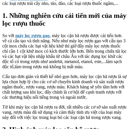
các loại rượu trái cây nho, táo, đào, các loại rượu thuốc ngâm,...
1. Những nghiên cứu cải tiến mới của máy
lọc rượu thuốc
So với
máy lọc rượu gạo
, máy lọc cặn bã rượu được cải tiến hơn
về cả cấu tạo và tính năng. Nếu như máy lọc rượu gạo với cấu tạo 3
cột inox chứa các hạt vật liệu khử thì giờ đây máy lọc rượu thuốc
chỉ cần 1 cột khử inox có kích thước lớn hơn. Bên trong chứa túi lọc
và các hạt vật liệu nhập khẩu từ châu Âu với tác dụng lọc khử các
độc tố có trong rượu như andehit, metanol, etanol, este,...làm sạch
độc tố,làm trong rượu mà không bị mất màu.
Cấu tạo đơn giản và thiết kế nhỏ gọn hơn, máy lọc cặn bã rượu là sự
lựa chọn hợp lý cho các cơ sở chuyên kinh doanh và sản xuất rượu
ngâm thuốc, rượu vang, rượu màu. Khách hàng sẽ yên tâm hơn với
chất lượng sau khi lọc, đây chính là cơ hội để cạnh tranh rượu với
các thương hiệu nổi tiếng trong và ngoài nước.
Từ khi máy lọc cặn bã rượu ra đời, rất nhiều các cơ sở sản xuất rượu
vang, rượu màu đã sử dụng và cảm thấy tính ưu việt của loại máy
này đối với việc lọc trong loại bỏ các loại cặn bã trong rượu vang.