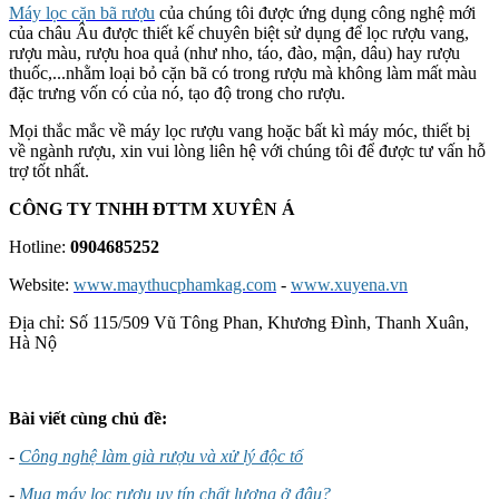
Máy lọc cặn bã rượu
của chúng tôi được ứng dụng công nghệ mới
của châu Âu được thiết kế chuyên biệt sử dụng để lọc rượu vang,
rượu màu, rượu hoa quả (như nho, táo, đào, mận, dâu) hay rượu
thuốc,...nhằm loại bỏ cặn bã có trong rượu mà không làm mất màu
đặc trưng vốn có của nó, tạo độ trong cho rượu.
Mọi thắc mắc về máy lọc rượu vang hoặc bất kì máy móc, thiết bị
về ngành rượu, xin vui lòng liên hệ với chúng tôi để được tư vấn hỗ
trợ tốt nhất.
CÔNG TY TNHH ĐTTM XUYÊN Á
Hotline:
0904685252
Website:
www.maythucphamkag.com
-
www.xuyena.vn
Địa chỉ: Số 115/509 Vũ Tông Phan, Khương Đình, Thanh Xuân,
Hà Nộ
Bài viết cùng chủ đề:
-
Công nghệ làm già rượu và xử lý độc tố
-
Mua máy lọc rượu uy tín chất lượng ở đâu?