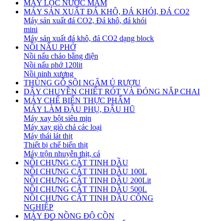
MÁY LỌC NƯỚC MẮM
MÁY SẢN XUẤT ĐÁ KHÔ, ĐÁ KHÓI, ĐÁ CO2
Máy sản xuất đá CO2, Đá khô, đá khói
mini
Máy sản xuất đá khô, đá CO2 dạng block
NỒI NẤU PHỞ
Nồi nấu cháo bằng điện
Nồi nấu phở 120lit
Nồi ninh xương
THÙNG GỖ SỒI NGÂM Ủ RƯỢU
DÂY CHUYỀN CHIẾT RÓT VÀ ĐÓNG NẮP CHAI
MÁY CHẾ BIẾN THỰC PHẨM
MÁY LÀM ĐẬU PHỤ, ĐẬU HŨ
Máy xay bột siêu mịn
Máy xay giò chả các loại
Máy thái lát thịt
Thiết bị chế biến thịt
Máy trộn nhuyễn thịt, cá
NỒI CHƯNG CẤT TINH DẦU
NỒI CHƯNG CẤT TINH DẦU 100L
NỒI CHƯNG CẤT TINH DẦU 200Lit
NỒI CHƯNG CẤT TINH DẦU 500L
NỒI CHƯNG CẤT TINH DẦU CÔNG
NGHIỆP
MÁY ĐO NỒNG ĐỘ CỒN