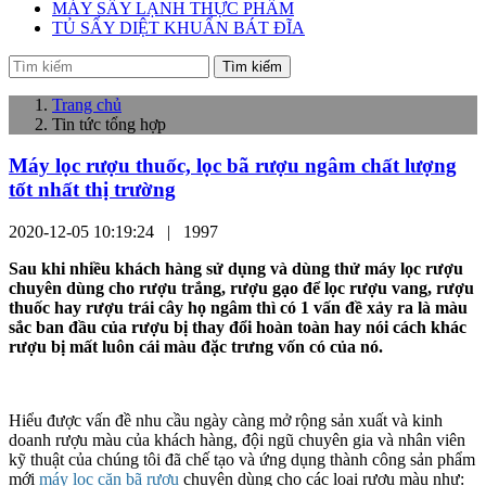
MÁY SẤY LẠNH THỰC PHẨM
TỦ SẤY DIỆT KHUẨN BÁT ĐĨA
Tìm kiếm
Trang chủ
Tin tức tổng hợp
Máy lọc rượu thuốc, lọc bã rượu ngâm chất lượng
tốt nhất thị trường
2020-12-05 10:19:24 |
1997
Sau khi nhiều khách hàng sử dụng và dùng thử máy lọc rượu
chuyên dùng cho rượu trắng, rượu gạo để lọc rượu vang, rượu
thuốc hay rượu trái cây họ ngâm thì có 1 vấn đề xảy ra là màu
sắc ban đầu của rượu bị thay đổi hoàn toàn hay nói cách khác
rượu bị mất luôn cái màu đặc trưng vốn có của nó.
Hiểu được vấn đề nhu cầu ngày càng mở rộng sản xuất và kinh
doanh rượu màu của khách hàng, đội ngũ chuyên gia và nhân viên
kỹ thuật của chúng tôi đã chế tạo và ứng dụng thành công sản phẩm
mới
máy lọc cặn bã rượu
chuyên dùng cho các loại rượu màu như: