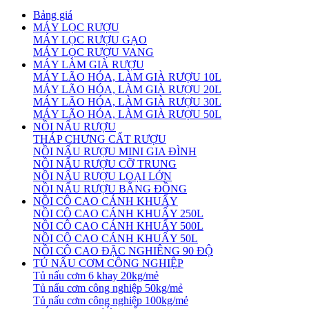
Bảng giá
MÁY LỌC RƯỢU
MÁY LỌC RƯỢU GẠO
MÁY LỌC RƯỢU VANG
MÁY LÀM GIÀ RƯỢU
MÁY LÃO HÓA, LÀM GIÀ RƯỢU 10L
MÁY LÃO HÓA, LÀM GIÀ RƯỢU 20L
MÁY LÃO HÓA, LÀM GIÀ RƯỢU 30L
MÁY LÃO HÓA, LÀM GIÀ RƯỢU 50L
NỒI NẤU RƯỢU
THÁP CHƯNG CẤT RƯỢU
NỒI NẤU RƯỢU MINI GIA ĐÌNH
NỒI NẤU RƯỢU CỠ TRUNG
NỒI NẤU RƯỢU LOẠI LỚN
NỒI NẤU RƯỢU BẰNG ĐỒNG
NỒI CÔ CAO CÁNH KHUẤY
NỒI CÔ CAO CÁNH KHUẤY 250L
NỒI CÔ CAO CÁNH KHUẤY 500L
NỒI CÔ CAO CÁNH KHUẤY 50L
NỒI CÔ CAO ĐẶC NGHIÊNG 90 ĐỘ
TỦ NẤU CƠM CÔNG NGHIỆP
Tủ nấu cơm 6 khay 20kg/mẻ
Tủ nấu cơm công nghiệp 50kg/mẻ
Tủ nấu cơm công nghiệp 100kg/mẻ