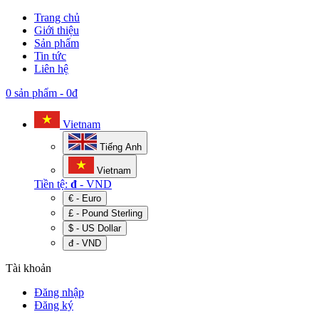
Trang chủ
Giới thiệu
Sản phẩm
Tin tức
Liên hệ
0 sản phẩm
-
0đ
Vietnam
Tiếng Anh
Vietnam
Tiền tệ:
đ
- VND
€ - Euro
£ - Pound Sterling
$ - US Dollar
đ - VND
Tài khoản
Đăng nhập
Đăng ký