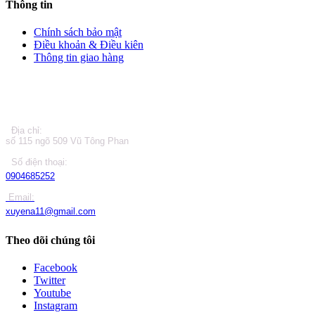
Thông tin
Chính sách bảo mật
Điều khoản & Điều kiên
Thông tin giao hàng
LIÊN HỆ
Địa chỉ:
số 115 ngõ 509 Vũ Tông Phan
Số điện thoại:
0904685252
Email:
xuyena11@gmail.com
Theo dõi chúng tôi
Facebook
Twitter
Youtube
Instagram