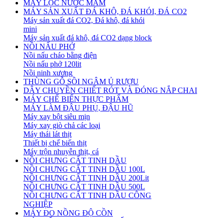
MÁY LỌC NƯỚC MẮM
MÁY SẢN XUẤT ĐÁ KHÔ, ĐÁ KHÓI, ĐÁ CO2
Máy sản xuất đá CO2, Đá khô, đá khói
mini
Máy sản xuất đá khô, đá CO2 dạng block
NỒI NẤU PHỞ
Nồi nấu cháo bằng điện
Nồi nấu phở 120lit
Nồi ninh xương
THÙNG GỖ SỒI NGÂM Ủ RƯỢU
DÂY CHUYỀN CHIẾT RÓT VÀ ĐÓNG NẮP CHAI
MÁY CHẾ BIẾN THỰC PHẨM
MÁY LÀM ĐẬU PHỤ, ĐẬU HŨ
Máy xay bột siêu mịn
Máy xay giò chả các loại
Máy thái lát thịt
Thiết bị chế biến thịt
Máy trộn nhuyễn thịt, cá
NỒI CHƯNG CẤT TINH DẦU
NỒI CHƯNG CẤT TINH DẦU 100L
NỒI CHƯNG CẤT TINH DẦU 200Lit
NỒI CHƯNG CẤT TINH DẦU 500L
NỒI CHƯNG CẤT TINH DẦU CÔNG
NGHIỆP
MÁY ĐO NỒNG ĐỘ CỒN