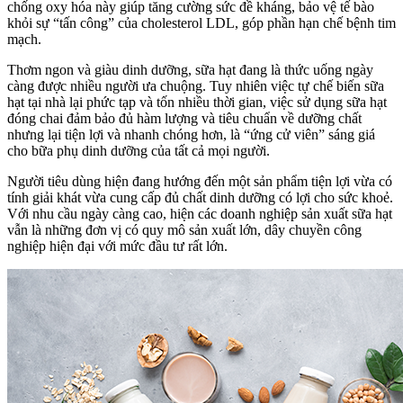
chống oxy hóa này giúp tăng cường sức đề kháng, bảo vệ tế bào
khỏi sự “tấn công” của cholesterol LDL, góp phần hạn chế bệnh tim
mạch.
Thơm ngon và giàu dinh dưỡng, sữa hạt đang là thức uống ngày
càng được nhiều người ưa chuộng. Tuy nhiên việc tự chế biến sữa
hạt tại nhà lại phức tạp và tốn nhiều thời gian, việc sử dụng sữa hạt
đóng chai đảm bảo đủ hàm lượng và tiêu chuẩn về dưỡng chất
nhưng lại tiện lợi và nhanh chóng hơn, là “ứng cử viên” sáng giá
cho bữa phụ dinh dưỡng của tất cả mọi người.
Người tiêu dùng hiện đang hướng đến một sản phẩm tiện lợi vừa có
tính giải khát vừa cung cấp đủ chất dinh dưỡng có lợi cho sức khoẻ.
Với nhu cầu ngày càng cao, hiện các doanh nghiệp sản xuất sữa hạt
vẫn là những đơn vị có quy mô sản xuất lớn, dây chuyền công
nghiệp hiện đại với mức đầu tư rất lớn.