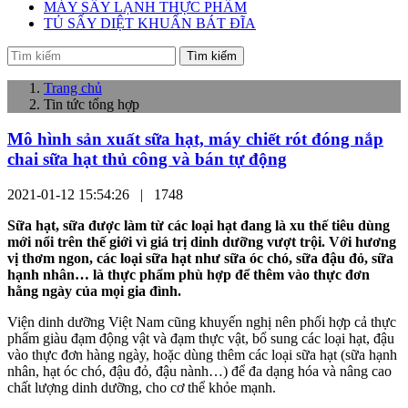
MÁY SẤY LẠNH THỰC PHẨM
TỦ SẤY DIỆT KHUẨN BÁT ĐĨA
Tìm kiếm
Trang chủ
Tin tức tổng hợp
Mô hình sản xuất sữa hạt, máy chiết rót đóng nắp
chai sữa hạt thủ công và bán tự động
2021-01-12 15:54:26 |
1748
Sữa hạt, sữa được làm từ các loại hạt đang là xu thế tiêu dùng
mới nổi trên thế giới vì giá trị dinh dưỡng vượt trội. Với hương
vị thơm ngon, các loại sữa hạt như sữa óc chó, sữa đậu đỏ, sữa
hạnh nhân… là thực phẩm phù hợp để thêm vào thực đơn
hằng ngày của mọi gia đình.
Viện dinh dưỡng Việt Nam cũng khuyến nghị nên phối hợp cả thực
phẩm giàu đạm động vật và đạm thực vật, bổ sung các loại hạt, đậu
vào thực đơn hàng ngày, hoặc dùng thêm các loại sữa hạt (sữa hạnh
nhân, hạt óc chó, đậu đỏ, đậu nành…) để đa dạng hóa và nâng cao
chất lượng dinh dưỡng, cho cơ thể khỏe mạnh.