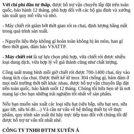
Với chi phí đầu tư thấp
, được hỗ trợ vận chuyển lắp đặt trên toàn
quốc, bảo hành 12 tháng, phù hợp đối với các hộ gia đình và xưởng
sản xuất quy mô vừa và nhỏ.
- Máy chiết rót giảm bớt thời gian rót ra chai, định lượng bằng mắt
trong quá trình sản xuất.
- Nguyên liệu thép không gỉ hoàn toàn không bị ăn mòn, han gỉ
theo thời gian, đảm bảo VSATTP.
-
Máy chiết rót
là sự lựa chọn phù hợp, vừa chiết rót được nhiều
loại dung dịch, vừa hợp lý về giá thành cũng như chất lượng.
Công suất trung bình mỗi giờ chiết rót được 700-1400 chai, tùy vào
dung tích của chai. Được thiết kế từ inox 304 chống gỉ, bảm đảm ở
mọi môi trường thời tiết khác nhau, được hỗ trợ vận chuyển lắp đặt
trên toàn quốc, bảo hành suốt 12 tháng. Chúng tôi hứa hẹn sẽ là nơi
mang lại cho bạn những trải nghiệm tốt nhất về sản phẩm.
Nếu bạn muốn sản xuất các loại sữa hạt (sữa bắp, sữa hạt sen, sữa
gạo lứt, sữa bí đỏ…) Và cần tư vấn về hệ thống thiết bị về thực
phẩm, quy trình sản xuất thì hãy trực tiếp trao đổi với chúng tôi để
được hỗ trợ tư vấn tốt nhất nhé.
CÔNG TY TNHH ĐTTM XUYÊN Á