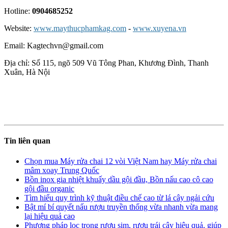
Hotline:
0904685252
Website:
www.maythucphamkag.com
-
www.xuyena.vn
Email: Kagtechvn@gmail.com
Địa chỉ: Số 115, ngõ 509 Vũ Tông Phan, Khương Đình, Thanh
Xuân, Hà Nội
Tin liên quan
Chọn mua Máy rửa chai 12 vòi Việt Nam hay Máy rửa chai
mâm xoay Trung Quốc
Bồn inox gia nhiệt khuấy dầu gội đầu, Bồn nấu cao cô cao
gội đầu organic
Tìm hiểu quy trình kỹ thuật điều chế cao từ lá cây ngải cứu
Bật mí bí quyết nấu rượu truyền thống vừa nhanh vừa mang
lại hiệu quả cao
Phương pháp lọc trong rượu sim, rượu trái cây hiệu quả, giúp