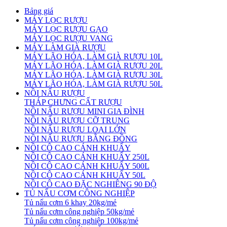
Bảng giá
MÁY LỌC RƯỢU
MÁY LỌC RƯỢU GẠO
MÁY LỌC RƯỢU VANG
MÁY LÀM GIÀ RƯỢU
MÁY LÃO HÓA, LÀM GIÀ RƯỢU 10L
MÁY LÃO HÓA, LÀM GIÀ RƯỢU 20L
MÁY LÃO HÓA, LÀM GIÀ RƯỢU 30L
MÁY LÃO HÓA, LÀM GIÀ RƯỢU 50L
NỒI NẤU RƯỢU
THÁP CHƯNG CẤT RƯỢU
NỒI NẤU RƯỢU MINI GIA ĐÌNH
NỒI NẤU RƯỢU CỠ TRUNG
NỒI NẤU RƯỢU LOẠI LỚN
NỒI NẤU RƯỢU BẰNG ĐỒNG
NỒI CÔ CAO CÁNH KHUẤY
NỒI CÔ CAO CÁNH KHUẤY 250L
NỒI CÔ CAO CÁNH KHUẤY 500L
NỒI CÔ CAO CÁNH KHUẤY 50L
NỒI CÔ CAO ĐẶC NGHIÊNG 90 ĐỘ
TỦ NẤU CƠM CÔNG NGHIỆP
Tủ nấu cơm 6 khay 20kg/mẻ
Tủ nấu cơm công nghiệp 50kg/mẻ
Tủ nấu cơm công nghiệp 100kg/mẻ