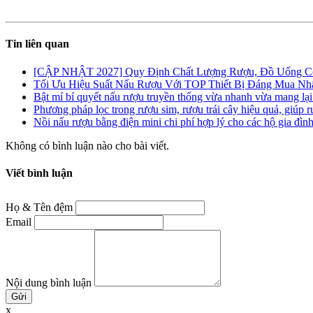
Tin liên quan
[CẬP NHẬT 2027] Quy Định Chất Lượng Rượu, Đồ Uống
Tối Ưu Hiệu Suất Nấu Rượu Với TOP Thiết Bị Đáng Mua Nhấ
Bật mí bí quyết nấu rượu truyền thống vừa nhanh vừa mang lại
Phương pháp lọc trong rượu sim, rượu trái cây hiệu quả, giúp 
Nồi nấu rượu bằng điện mini chi phí hợp lý cho các hộ gia đình
Không có bình luận nào cho bài viết.
Viết bình luận
Họ & Tên đệm
Email
Nội dung bình luận
x