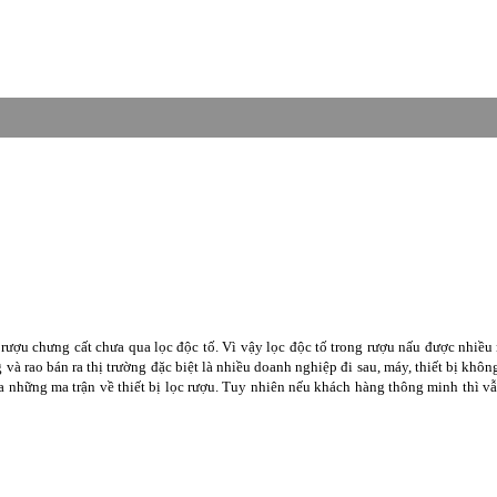
rượu chưng cất chưa qua lọc độc tố. Vì vậy lọc độc tố trong rượu nấu được nhiề
à rao bán ra thị trường đặc biệt là nhiều doanh nghiệp đi sau, máy, thiết bị khô
a những ma trận về thiết bị lọc rượu. Tuy nhiên nếu khách hàng thông minh thì vẫ