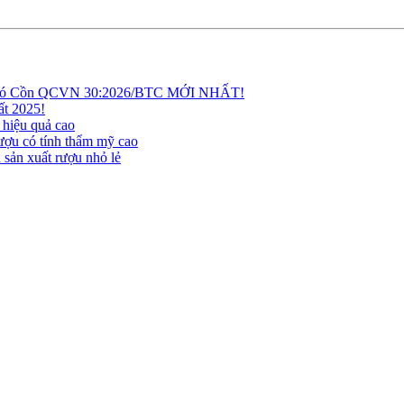
 Có Cồn QCVN 30:2026/BTC MỚI NHẤT!
t 2025!
 hiệu quả cao
rượu có tính thẩm mỹ cao
 sản xuất rượu nhỏ lẻ