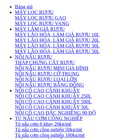
Bảng giá
MÁY LỌC RƯỢU
MÁY LỌC RƯỢU GẠO
MÁY LỌC RƯỢU VANG
MÁY LÀM GIÀ RƯỢU
MÁY LÃO HÓA, LÀM GIÀ RƯỢU 10L
MÁY LÃO HÓA, LÀM GIÀ RƯỢU 20L
MÁY LÃO HÓA, LÀM GIÀ RƯỢU 30L
MÁY LÃO HÓA, LÀM GIÀ RƯỢU 50L
NỒI NẤU RƯỢU
THÁP CHƯNG CẤT RƯỢU
NỒI NẤU RƯỢU MINI GIA ĐÌNH
NỒI NẤU RƯỢU CỠ TRUNG
NỒI NẤU RƯỢU LOẠI LỚN
NỒI NẤU RƯỢU BẰNG ĐỒNG
NỒI CÔ CAO CÁNH KHUẤY
NỒI CÔ CAO CÁNH KHUẤY 250L
NỒI CÔ CAO CÁNH KHUẤY 500L
NỒI CÔ CAO CÁNH KHUẤY 50L
NỒI CÔ CAO ĐẶC NGHIÊNG 90 ĐỘ
TỦ NẤU CƠM CÔNG NGHIỆP
Tủ nấu cơm 6 khay 20kg/mẻ
Tủ nấu cơm công nghiệp 50kg/mẻ
Tủ nấu cơm công nghiệp 100kg/mẻ