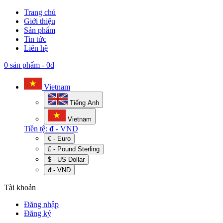
Trang chủ
Giới thiệu
Sản phẩm
Tin tức
Liên hệ
0 sản phẩm
-
0đ
Vietnam
Tiếng Anh
Vietnam
Tiền tệ:
đ
- VND
€ - Euro
£ - Pound Sterling
$ - US Dollar
đ - VND
Tài khoản
Đăng nhập
Đăng ký