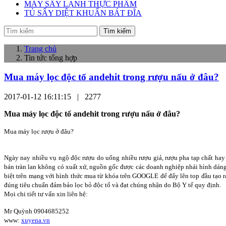
MÁY SẤY LẠNH THỰC PHẨM
TỦ SẤY DIỆT KHUẨN BÁT ĐĨA
Tìm kiếm
Trang chủ
Tin tức tổng hợp
Mua máy lọc độc tố andehit trong rượu nấu ở đâu?
2017-01-12 16:11:15 |
2277
Mua máy lọc độc tố andehit trong rượu nấu ở đâu?
Mua máy lọc rượu ở đâu?
Ngày nay nhiều vụ ngộ độc rượu do uống nhiều rượu giả, rượu pha tạp chất hay 
bán tràn lan không có xuất xứ, nguồn gốc được các doanh nghiệp nhái hình dáng v
biệt trên mạng với hình thức mua từ khóa trên GOOGLE để đẩy lên top đầu tạo r
đúng tiêu chuẩn đảm bảo lọc bỏ độc tố và đạt chúng nhận do Bộ Y tế quy định.
Mọi chi tiết tư vấn xin liên hệ:
Mr Quỳnh 0904685252
www:
xuyena.vn