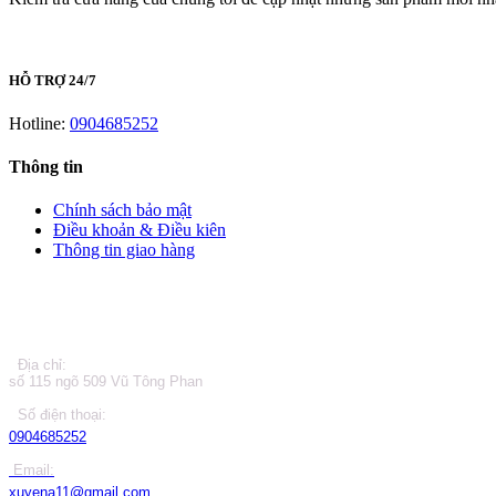
HỖ TRỢ 24/7
Hotline:
0904685252
Thông tin
Chính sách bảo mật
Điều khoản & Điều kiên
Thông tin giao hàng
LIÊN HỆ
Địa chỉ:
số 115 ngõ 509 Vũ Tông Phan
Số điện thoại:
0904685252
Email:
xuyena11@gmail.com