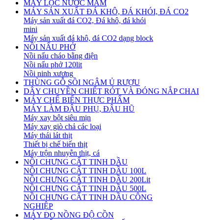
MÁY LỌC NƯỚC MẮM
MÁY SẢN XUẤT ĐÁ KHÔ, ĐÁ KHÓI, ĐÁ CO2
Máy sản xuất đá CO2, Đá khô, đá khói
mini
Máy sản xuất đá khô, đá CO2 dạng block
NỒI NẤU PHỞ
Nồi nấu cháo bằng điện
Nồi nấu phở 120lit
Nồi ninh xương
THÙNG GỖ SỒI NGÂM Ủ RƯỢU
DÂY CHUYỀN CHIẾT RÓT VÀ ĐÓNG NẮP CHAI
MÁY CHẾ BIẾN THỰC PHẨM
MÁY LÀM ĐẬU PHỤ, ĐẬU HŨ
Máy xay bột siêu mịn
Máy xay giò chả các loại
Máy thái lát thịt
Thiết bị chế biến thịt
Máy trộn nhuyễn thịt, cá
NỒI CHƯNG CẤT TINH DẦU
NỒI CHƯNG CẤT TINH DẦU 100L
NỒI CHƯNG CẤT TINH DẦU 200Lit
NỒI CHƯNG CẤT TINH DẦU 500L
NỒI CHƯNG CẤT TINH DẦU CÔNG
NGHIỆP
MÁY ĐO NỒNG ĐỘ CỒN