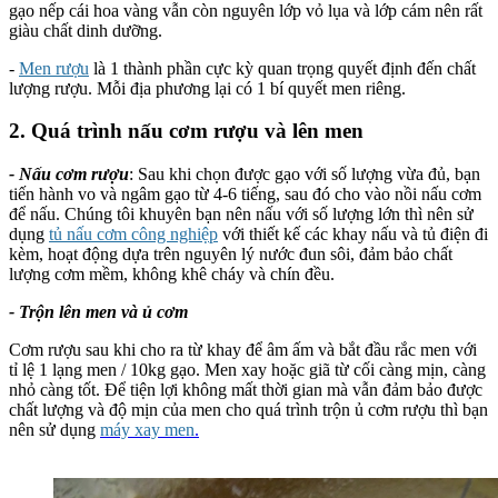
gạo nếp cái hoa vàng vẫn còn nguyên lớp vỏ lụa và lớp cám nên rất
giàu chất dinh dưỡng.
-
Men rượu
là 1 thành phần cực kỳ quan trọng quyết định đến chất
lượng rượu. Mỗi địa phương lại có 1 bí quyết men riêng.
2. Quá trình nấu cơm rượu và lên men
- Nấu cơm rượu
: Sau khi chọn được gạo với số lượng vừa đủ, bạn
tiến hành vo và ngâm gạo từ 4-6 tiếng, sau đó cho vào nồi nấu cơm
để nấu. Chúng tôi khuyên bạn nên nấu với số lượng lớn thì nên sử
dụng
tủ nấu cơm công nghiệp
với thiết kế các khay nấu và tủ điện đi
kèm, hoạt động dựa trên nguyên lý nước đun sôi, đảm bảo chất
lượng cơm mềm, không khê cháy và chín đều.
- Trộn lên men và ủ cơm
Cơm rượu sau khi cho ra từ khay để âm ấm và bắt đầu rắc men với
tỉ lệ 1 lạng men / 10kg gạo. Men xay hoặc giã từ cối càng mịn, càng
nhỏ càng tốt. Để tiện lợi không mất thời gian mà vẫn đảm bảo được
chất lượng và độ mịn của men cho quá trình trộn ủ cơm rượu thì bạn
nên sử dụng
máy xay men
.