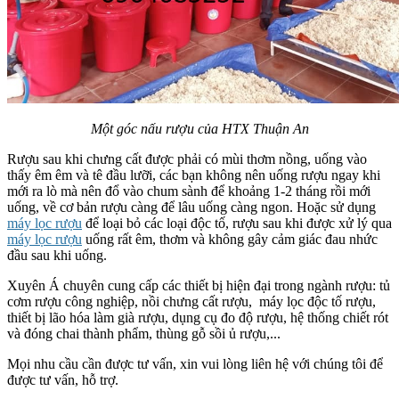
Một góc nấu rượu của HTX Thuận An
Rượu sau khi chưng cất được phải có mùi thơm nồng, uống vào
thấy êm êm và tê đầu lưỡi, các bạn không nên uống rượu ngay khi
mới ra lò mà nên đổ vào chum sành để khoảng 1-2 tháng rồi mới
uống, về cơ bản rượu càng để lâu uống càng ngon. Hoặc sử dụng
máy lọc rượu
để loại bỏ các loại độc tố, rượu sau khi được xử lý qua
máy lọc rượu
uống rất êm, thơm và không gây cảm giác đau nhức
đầu sau khi uống.
Xuyên Á chuyên cung cấp các thiết bị hiện đại trong ngành rượu: tủ
cơm rượu công nghiệp, nồi chưng cất rượu, máy lọc độc tố rượu,
thiết bị lão hóa làm già rượu, dụng cụ đo độ rượu, hệ thống chiết rót
và đóng chai thành phẩm, thùng gỗ sồi ủ rượu,...
Mọi nhu cầu cần được tư vấn, xin vui lòng liên hệ với chúng tôi để
được tư vấn, hỗ trợ.