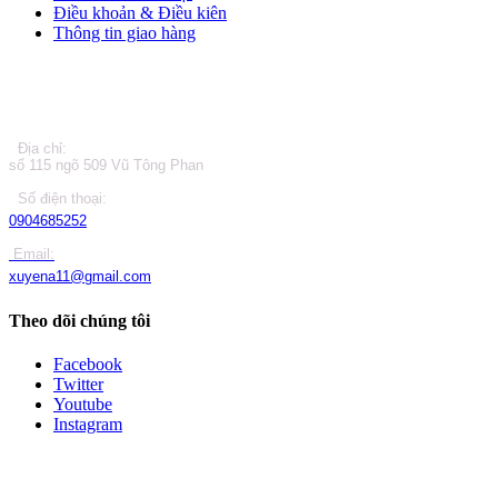
Điều khoản & Điều kiên
Thông tin giao hàng
LIÊN HỆ
Địa chỉ:
số 115 ngõ 509 Vũ Tông Phan
Số điện thoại:
0904685252
Email:
xuyena11@gmail.com
Theo dõi chúng tôi
Facebook
Twitter
Youtube
Instagram