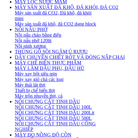
MÁY LỌC NƯỚC MẮM
MÁY SẢN XUẤT ĐÁ KHÔ, ĐÁ KHÓI, ĐÁ CO2
Máy sản xuất đá CO2, Đá khô, đá khói
mini
Máy sản xuất đá khô, đá CO2 dạng block
NỒI NẤU PHỞ
Nồi nấu cháo bằng điện
Nồi nấu phở 120lit
Nồi ninh xương
THÙNG GỖ SỒI NGÂM Ủ RƯỢU
DÂY CHUYỀN CHIẾT RÓT VÀ ĐÓNG NẮP CHAI
MÁY CHẾ BIẾN THỰC PHẨM
MÁY LÀM ĐẬU PHỤ, ĐẬU HŨ
Máy xay bột siêu mịn
Máy xay giò chả các loại
Máy thái lát thịt
Thiết bị chế biến thịt
Máy trộn nhuyễn thịt, cá
NỒI CHƯNG CẤT TINH DẦU
NỒI CHƯNG CẤT TINH DẦU 100L
NỒI CHƯNG CẤT TINH DẦU 200Lit
NỒI CHƯNG CẤT TINH DẦU 500L
NỒI CHƯNG CẤT TINH DẦU CÔNG
NGHIỆP
MÁY ĐO NỒNG ĐỘ CỒN