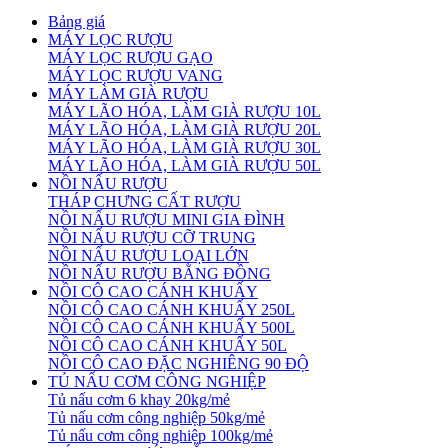
Bảng giá
MÁY LỌC RƯỢU
MÁY LỌC RƯỢU GẠO
MÁY LỌC RƯỢU VANG
MÁY LÀM GIÀ RƯỢU
MÁY LÃO HÓA, LÀM GIÀ RƯỢU 10L
MÁY LÃO HÓA, LÀM GIÀ RƯỢU 20L
MÁY LÃO HÓA, LÀM GIÀ RƯỢU 30L
MÁY LÃO HÓA, LÀM GIÀ RƯỢU 50L
NỒI NẤU RƯỢU
THÁP CHƯNG CẤT RƯỢU
NỒI NẤU RƯỢU MINI GIA ĐÌNH
NỒI NẤU RƯỢU CỠ TRUNG
NỒI NẤU RƯỢU LOẠI LỚN
NỒI NẤU RƯỢU BẰNG ĐỒNG
NỒI CÔ CAO CÁNH KHUẤY
NỒI CÔ CAO CÁNH KHUẤY 250L
NỒI CÔ CAO CÁNH KHUẤY 500L
NỒI CÔ CAO CÁNH KHUẤY 50L
NỒI CÔ CAO ĐẶC NGHIÊNG 90 ĐỘ
TỦ NẤU CƠM CÔNG NGHIỆP
Tủ nấu cơm 6 khay 20kg/mẻ
Tủ nấu cơm công nghiệp 50kg/mẻ
Tủ nấu cơm công nghiệp 100kg/mẻ