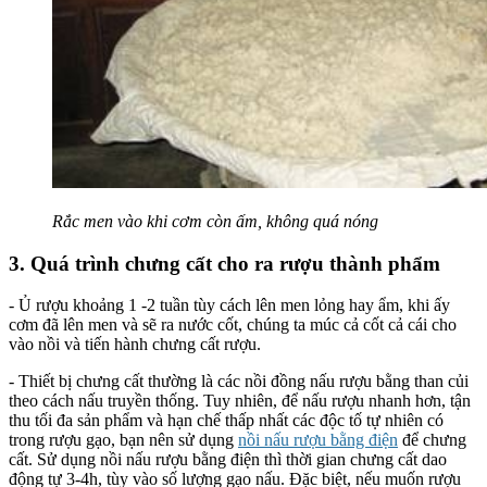
Rắc men vào khi cơm còn ấm, không quá nóng
3. Quá trình chưng cất cho ra rượu thành phẩm
- Ủ rượu khoảng 1 -2 tuần tùy cách lên men lỏng hay ẩm, khi ấy
cơm đã lên men và sẽ ra nước cốt, chúng ta múc cả cốt cả cái cho
vào nồi và tiến hành chưng cất rượu.
- Thiết bị chưng cất thường là các nồi đồng nấu rượu bằng than củi
theo cách nấu truyền thống. Tuy nhiên, để nấu rượu nhanh hơn, tận
thu tối đa sản phẩm và hạn chế thấp nhất các độc tố tự nhiên có
trong rượu gạo, bạn nên sử dụng
nồi nấu rượu bằng điện
để chưng
cất. Sử dụng nồi nấu rượu bằng điện thì thời gian chưng cất dao
động tự 3-4h, tùy vào số lượng gạo nấu. Đặc biệt, nếu muốn rượu