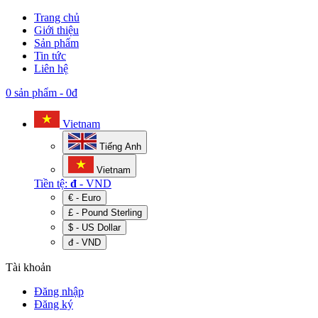
Trang chủ
Giới thiệu
Sản phẩm
Tin tức
Liên hệ
0 sản phẩm
-
0đ
Vietnam
Tiếng Anh
Vietnam
Tiền tệ:
đ
- VND
€ - Euro
£ - Pound Sterling
$ - US Dollar
đ - VND
Tài khoản
Đăng nhập
Đăng ký