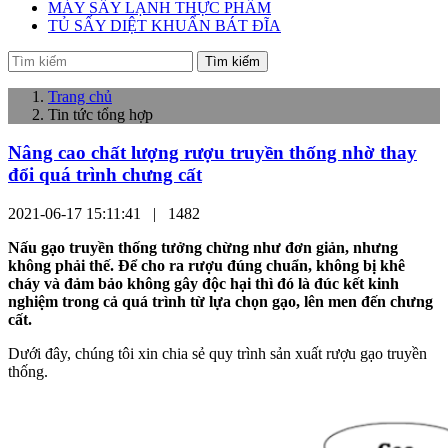
MÁY SẤY LẠNH THỰC PHẨM
TỦ SẤY DIỆT KHUẨN BÁT ĐĨA
Tìm kiếm
Trang chủ
Tin tức tổng hợp
Nâng cao chất lượng rượu truyền thống nhờ thay
đổi quá trình chưng cất
2021-06-17 15:11:41 |
1482
Nấu gạo truyền thống tưởng chừng như đơn giản, nhưng
không phải thế. Để cho ra rượu đúng chuẩn, không bị khê
cháy và đảm bảo không gây độc hại thì đó là đúc kết kinh
nghiệm trong cả quá trình từ lựa chọn gạo, lên men đến chưng
cất.
Dưới đây, chúng tôi xin chia sẻ quy trình sản xuất rượu gạo truyền
thống.