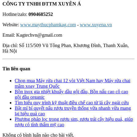
CÔNG TY TNHH ĐTTM XUYÊN Á
Hotline/zalo:
0904685252
Website:
www.maythucphamkag.com
-
www.xuyena.vn
Email: Kagtechvn@gmail.com
Địa chỉ: Số 115/509 Vũ Tông Phan, Khương Đình, Thanh Xuân,
Hà Nội
Tin liên quan
Chọn mua Máy rửa chai 12 vòi Việt Nam hay Máy rửa chai
mâm xoay Trung Quốc
Bồn inox gia nhiệt khuấy dầu gội đầu, Bồn nấu cao cô cao
gội đầu organic
Tìm hiểu quy trình kỹ thuật điều chế cao từ lá cây ngải cứu
Bật mí bí quyết nấu rượu truyền thống vừa nhanh vừa mang
lại hiệu quả cao
Phương pháp lọc trong rượu sim, rượu trái cây hiệu quả, giúp
rượu có tính thẩm mỹ cao
Không có bình luận nào cho bài viết.