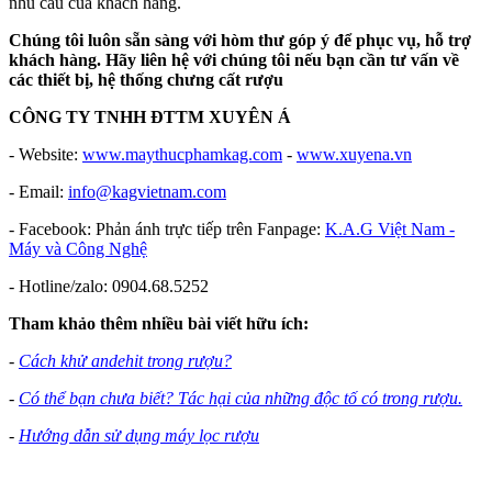
nhu cầu của khách hàng.
Chúng tôi luôn sẵn sàng với hòm thư góp ý để phục vụ, hỗ trợ
khách hàng. Hãy liên hệ với chúng tôi nếu bạn cần tư vấn về
các thiết bị, hệ thống chưng cất rượu
CÔNG TY TNHH ĐTTM XUYÊN Á
- Website:
www.maythucphamkag.com
-
www.xuyena.vn
- Email:
info@kagvietnam.com
- Facebook: Phản ánh trực tiếp trên Fanpage:
K.A.G Việt Nam -
Máy và Công Nghệ
- Hotline/zalo: 0904.68.5252
Tham khảo thêm nhiều bài viết hữu ích:
-
Cách khử andehit trong rượu?
-
C
ó thể bạn chưa biết? Tác hại của những độc tố có trong rượu.
-
Hướng dẫn sử dụng máy lọc rượu