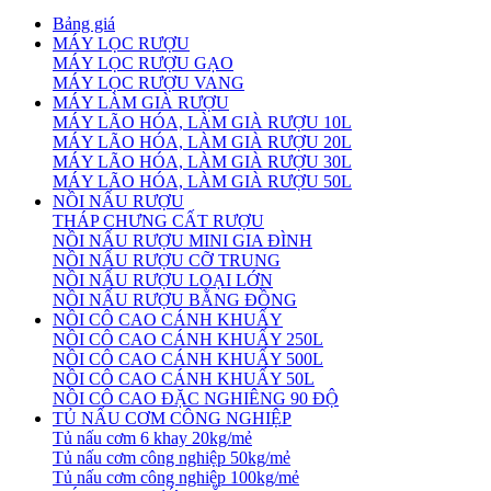
Bảng giá
MÁY LỌC RƯỢU
MÁY LỌC RƯỢU GẠO
MÁY LỌC RƯỢU VANG
MÁY LÀM GIÀ RƯỢU
MÁY LÃO HÓA, LÀM GIÀ RƯỢU 10L
MÁY LÃO HÓA, LÀM GIÀ RƯỢU 20L
MÁY LÃO HÓA, LÀM GIÀ RƯỢU 30L
MÁY LÃO HÓA, LÀM GIÀ RƯỢU 50L
NỒI NẤU RƯỢU
THÁP CHƯNG CẤT RƯỢU
NỒI NẤU RƯỢU MINI GIA ĐÌNH
NỒI NẤU RƯỢU CỠ TRUNG
NỒI NẤU RƯỢU LOẠI LỚN
NỒI NẤU RƯỢU BẰNG ĐỒNG
NỒI CÔ CAO CÁNH KHUẤY
NỒI CÔ CAO CÁNH KHUẤY 250L
NỒI CÔ CAO CÁNH KHUẤY 500L
NỒI CÔ CAO CÁNH KHUẤY 50L
NỒI CÔ CAO ĐẶC NGHIÊNG 90 ĐỘ
TỦ NẤU CƠM CÔNG NGHIỆP
Tủ nấu cơm 6 khay 20kg/mẻ
Tủ nấu cơm công nghiệp 50kg/mẻ
Tủ nấu cơm công nghiệp 100kg/mẻ