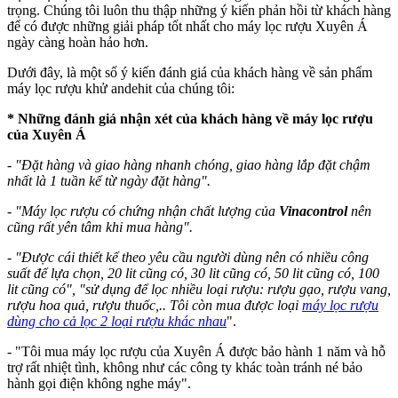
trọng. Chúng tôi luôn thu thập những ý kiến phản hồi từ khách hàng
để có được những giải pháp tốt nhất cho máy lọc rượu Xuyên Á
ngày càng hoàn hảo hơn.
Dưới đây, là một số ý kiến đánh giá của khách hàng về sản phẩm
máy lọc rượu khử andehit của chúng tôi:
* Những đánh giá nhận xét của khách hàng về máy lọc rượu
của Xuyên Á
- "Đặt hàng và giao hàng nhanh chóng, giao hàng lắp đặt chậm
nhất là 1 tuần kể từ ngày đặt hàng".
- "Máy lọc rượu có chứng nhận chất lượng của
Vinacontrol
nên
cũng rất yên tâm khi mua hàng".
- "Được cái thiết kế theo yêu cầu người dùng nên có nhiều công
suất để lựa chọn, 20 lit cũng có, 30 lit cũng có, 50 lit cũng có, 100
lit cũng có", "sử dụng để lọc nhiều loại rượu: rượu gạo, rượu vang,
rượu hoa quả, rượu thuốc,.. Tôi còn mua được loại
máy lọc rượu
dùng cho cả lọc 2 loại rượu khác nhau
".
- "Tôi mua máy lọc rượu của Xuyên Á được bảo hành 1 năm và hỗ
trợ rất nhiệt tình, không như các công ty khác toàn tránh né bảo
hành gọi điện không nghe máy".