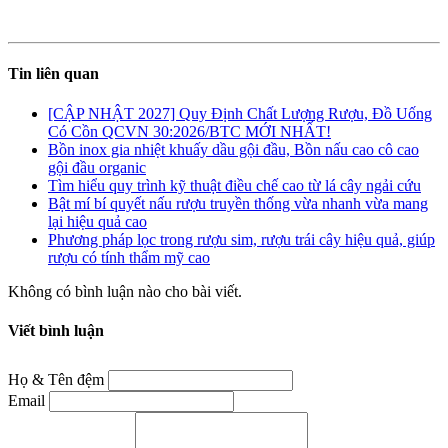
Tin liên quan
[CẬP NHẬT 2027] Quy Định Chất Lượng Rượu, Đồ Uống
Có Cồn QCVN 30:2026/BTC MỚI NHẤT!
Bồn inox gia nhiệt khuấy dầu gội đầu, Bồn nấu cao cô cao
gội đầu organic
Tìm hiểu quy trình kỹ thuật điều chế cao từ lá cây ngải cứu
Bật mí bí quyết nấu rượu truyền thống vừa nhanh vừa mang
lại hiệu quả cao
Phương pháp lọc trong rượu sim, rượu trái cây hiệu quả, giúp
rượu có tính thẩm mỹ cao
Không có bình luận nào cho bài viết.
Viết bình luận
Họ & Tên đệm
Email