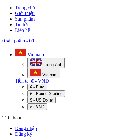
Trang chủ
Giới thiệu
Sản phẩm
Tin tức
Liên hệ
0 sản phẩm
-
0đ
Vietnam
Tiếng Anh
Vietnam
Tiền tệ:
đ
- VND
€ - Euro
£ - Pound Sterling
$ - US Dollar
đ - VND
Tài khoản
Đăng nhập
Đăng ký