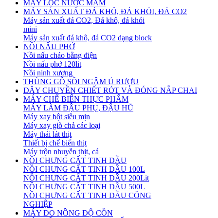
MÁY LỌC NƯỚC MẮM
MÁY SẢN XUẤT ĐÁ KHÔ, ĐÁ KHÓI, ĐÁ CO2
Máy sản xuất đá CO2, Đá khô, đá khói
mini
Máy sản xuất đá khô, đá CO2 dạng block
NỒI NẤU PHỞ
Nồi nấu cháo bằng điện
Nồi nấu phở 120lit
Nồi ninh xương
THÙNG GỖ SỒI NGÂM Ủ RƯỢU
DÂY CHUYỀN CHIẾT RÓT VÀ ĐÓNG NẮP CHAI
MÁY CHẾ BIẾN THỰC PHẨM
MÁY LÀM ĐẬU PHỤ, ĐẬU HŨ
Máy xay bột siêu mịn
Máy xay giò chả các loại
Máy thái lát thịt
Thiết bị chế biến thịt
Máy trộn nhuyễn thịt, cá
NỒI CHƯNG CẤT TINH DẦU
NỒI CHƯNG CẤT TINH DẦU 100L
NỒI CHƯNG CẤT TINH DẦU 200Lit
NỒI CHƯNG CẤT TINH DẦU 500L
NỒI CHƯNG CẤT TINH DẦU CÔNG
NGHIỆP
MÁY ĐO NỒNG ĐỘ CỒN