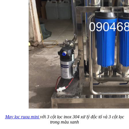
May loc ruou mini
với 3 cột lọc inox 304 xử lý độc tố và 3 cột lọc
trong màu xanh