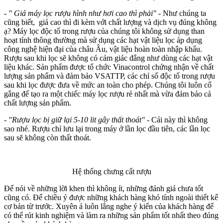
- " Giá máy lọc rượu hình như hơi cao thì phải"
- Như chúng ta
cũng biết, giá cao thì đi kèm với chất lượng và dịch vụ đúng không
ạ? Máy lọc độc tố trong rượu của chúng tôi không sử dụng than
hoạt tính thông thường mà sử dụng các hạt vật liệu lọc áp dụng
công nghệ hiện đại của châu Âu, vật liệu hoàn toàn nhập khẩu.
Rượu sau khi lọc sẽ không có cảm giác đắng như dùng các hạt vật
liệu khác. Sản phẩm được tổ chức Vinacontrol chứng nhận về chất
lượng sản phẩm và đảm bảo VSATTP, các chỉ số độc tố trong rượu
sau khi lọc được đưa về mức an toàn cho phép. Chúng tôi luôn cố
gắng để tạo ra một chiếc máy lọc rượu rẻ nhất mà vừa đảm bảo cả
chất lượng sản phẩm.
- "Rượu lọc bị giữ lại 5-10 lit gây thất thoát" -
Cái này thì không
sao nhé. Rượu chỉ lưu lại trong máy ở lần lọc đầu tiên, các lần lọc
sau sẽ không còn thất thoát.
Hệ thống chưng cất rượu
Để nói về những lời khen thì không ít, những đánh giá chưa tốt
cũng có. Để chiều ý được những khách hàng khó tính ngoài thiết kế
cơ bản từ trước. Xuyên á luôn lắng nghe ý kiến của khách hàng để
có thể rút kinh nghiệm và làm ra những sản phẩm tốt nhất theo đúng