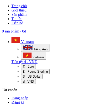
Trang chủ
Giới thiệu
Sản phẩm
Tin tức
Liên hệ
0 sản phẩm
-
0đ
Vietnam
Tiếng Anh
Vietnam
Tiền tệ:
đ
- VND
€ - Euro
£ - Pound Sterling
$ - US Dollar
đ - VND
Tài khoản
Đăng nhập
Đăng ký