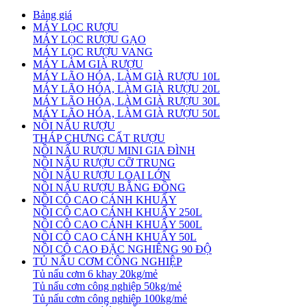
Bảng giá
MÁY LỌC RƯỢU
MÁY LỌC RƯỢU GẠO
MÁY LỌC RƯỢU VANG
MÁY LÀM GIÀ RƯỢU
MÁY LÃO HÓA, LÀM GIÀ RƯỢU 10L
MÁY LÃO HÓA, LÀM GIÀ RƯỢU 20L
MÁY LÃO HÓA, LÀM GIÀ RƯỢU 30L
MÁY LÃO HÓA, LÀM GIÀ RƯỢU 50L
NỒI NẤU RƯỢU
THÁP CHƯNG CẤT RƯỢU
NỒI NẤU RƯỢU MINI GIA ĐÌNH
NỒI NẤU RƯỢU CỠ TRUNG
NỒI NẤU RƯỢU LOẠI LỚN
NỒI NẤU RƯỢU BẰNG ĐỒNG
NỒI CÔ CAO CÁNH KHUẤY
NỒI CÔ CAO CÁNH KHUẤY 250L
NỒI CÔ CAO CÁNH KHUẤY 500L
NỒI CÔ CAO CÁNH KHUẤY 50L
NỒI CÔ CAO ĐẶC NGHIÊNG 90 ĐỘ
TỦ NẤU CƠM CÔNG NGHIỆP
Tủ nấu cơm 6 khay 20kg/mẻ
Tủ nấu cơm công nghiệp 50kg/mẻ
Tủ nấu cơm công nghiệp 100kg/mẻ