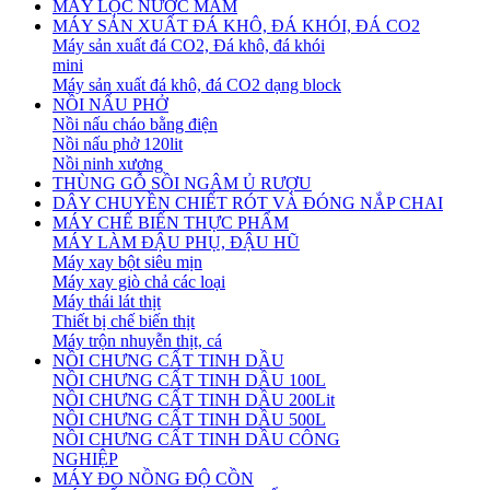
MÁY LỌC NƯỚC MẮM
MÁY SẢN XUẤT ĐÁ KHÔ, ĐÁ KHÓI, ĐÁ CO2
Máy sản xuất đá CO2, Đá khô, đá khói
mini
Máy sản xuất đá khô, đá CO2 dạng block
NỒI NẤU PHỞ
Nồi nấu cháo bằng điện
Nồi nấu phở 120lit
Nồi ninh xương
THÙNG GỖ SỒI NGÂM Ủ RƯỢU
DÂY CHUYỀN CHIẾT RÓT VÀ ĐÓNG NẮP CHAI
MÁY CHẾ BIẾN THỰC PHẨM
MÁY LÀM ĐẬU PHỤ, ĐẬU HŨ
Máy xay bột siêu mịn
Máy xay giò chả các loại
Máy thái lát thịt
Thiết bị chế biến thịt
Máy trộn nhuyễn thịt, cá
NỒI CHƯNG CẤT TINH DẦU
NỒI CHƯNG CẤT TINH DẦU 100L
NỒI CHƯNG CẤT TINH DẦU 200Lit
NỒI CHƯNG CẤT TINH DẦU 500L
NỒI CHƯNG CẤT TINH DẦU CÔNG
NGHIỆP
MÁY ĐO NỒNG ĐỘ CỒN