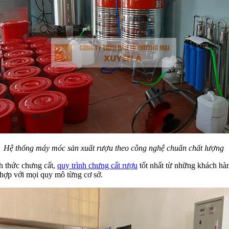
Hệ thống máy móc sản xuất rượu theo công nghệ chuẩn chất lượng
h thức chưng cất,
quy trình chưng cất rượu
tốt nhất từ những khách hà
ù hợp với mọi quy mô từng cơ sở.