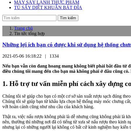
MÁY SẤY LẠNH THỰC PHẨM
TỦ SẤY DIỆT KHUẨN BÁT ĐĨA
Tìm kiếm
Trang chủ
Tin tức tổng hợp
Những lợi ích bạn có được khi sử dụng hệ thống chư
2021-05-06 16:18:22 |
1334
Nếu bạn vẫn còn đang hoang mang không biết phải bắt đầu từ đ
điều chúng tôi mang đến cho bạn mà không phải ở đâu cũng có. Hô
1. Hỗ trợ tư vấn miễn phí cách xây dựng c
Chúng tôi sẽ giúp cho bạn có một cơ sở sản xuất rượu sạch đúng theo
Chúng tôi sẽ giúp bạn từ khâu lựa chọn hệ thống máy móc chưng cất, 
với hoàn cảnh cũng như nhu cầu của khách hàng.
Thật ra, việc nấu rượu không phải là dễ nhưng cũng không phải là kh
nên, thường thì những nơi đã có tiếng từ xưa sẽ nấu rượu theo kinh n
nhưng lại có những người lại không có bất cứ kinh nghiệm hay kiến t