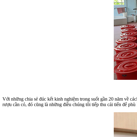
Với những chia sẻ đúc kết kinh nghiệm trong suốt gần 20 năm về các
rượu cần có, đó cũng là những điều chúng tôi tiếp thu cải tiến để ph