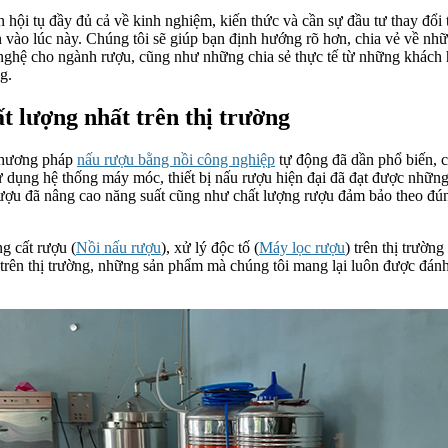
n hội tụ đầy đủ cả về kinh nghiệm, kiến thức và cần sự đầu tư thay đ
cần vào lúc này. Chúng tôi sẽ giúp bạn định hướng rõ hơn, chia vẻ về nh
nghệ cho ngành rượu, cũng như những chia sẻ thực tế từ những khách h
g.
ất lượng nhất trên thị trường
 phương pháp
nấu rượu bằng nồi công nghiệp
tự động đã dần phổ biến, c
 dụng hệ thống máy móc, thiết bị nấu rượu hiện đại đã đạt được những
u rượu đã nâng cao năng suất cũng như chất lượng rượu đảm bảo theo 
g cất rượu (
Nồi nấu rượu
), xử lý độc tố (
Máy lọc rượu
) trên thị trườn
 trên thị trường, những sản phẩm mà chúng tôi mang lại luôn được đá