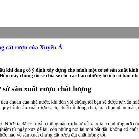
ng cất rượu của Xuyên Á
âu khi đang có ý định xây dựng cho mình một cơ sở sản xuất ki
m nay chúng tôi sẽ chia sẻ cho các bạn những lợi ích cơ bản nhất
ơ sở sản xuất rượu chất lượng
 tiêu chuẩn của nhà nước, khi đến với chúng tôi bạn sẽ được tư vấn mi
quy trình sản xuất rượu sạch, chiết rót đóng chai, lựa chọn nhãn mác,
ó. Nước ta đã có truyền thống nấu rượu từ rất xa xưa, có những nơi cò
ghiệm từ ngày xưa để lại, còn những nơi lại mới bắt đầu không có chút 
hức nào về sản xuất chưng cất rượu đạt chất lượng tốt.