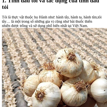
1. Tinh dầu tỏi và tác dụng của tinh dầu
tỏi
Tỏi là thực vật thuộc họ Hành như: hành tây, hành ta, hành tím,tỏi
tây… là một trong số những gia vị cũng như bài thuốc thiên
nhiên được trồng và sử dụng phổ biến nhất tại Việt Nam.