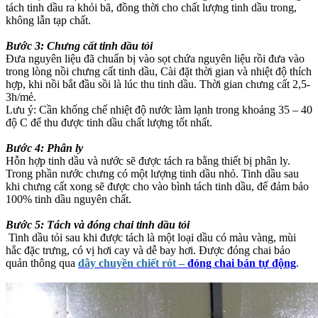
tách tinh dầu ra khỏi bã, đồng thời cho chất lượng tinh dầu trong,
không lẫn tạp chất.
Bước 3: Chưng cất tinh dầu tỏi
Đưa nguyên liệu đã chuẩn bị vào sọt chứa nguyên liệu rồi đưa vào
trong lòng nồi chưng cất tinh dầu, Cài đặt thời gian và nhiệt độ thích
hợp, khi nồi bắt đầu sồi là lúc thu tinh dầu. Thời gian chưng cất 2,5-
3h/mẻ.
Lưu ý: Cần khống chế nhiệt độ nước làm lạnh trong khoảng 35 – 40
độ C để thu được tinh dầu chất lượng tốt nhất.
Bước 4: Phân ly
Hỗn hợp tinh dầu và nước sẽ được tách ra bằng thiết bị phân ly.
Trong phần nước chưng có một lượng tinh dầu nhỏ. Tinh dầu sau
khi chưng cất xong sẽ được cho vào bình tách tinh dầu, để đảm bảo
100% tinh dầu nguyên chất.
Bước 5: Tách và đóng chai tinh dầu tỏi
Tinh dầu tỏi sau khi được tách là một loại dầu có màu vàng, mùi
hắc đặc trưng, có vị hơi cay và dễ bay hơi. Được đóng chai bảo
quản thông qua
dây chuyền chiết rót –
đóng chai bán tự động
.