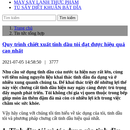
MÁY SẤY LẠNH THỰC PHẨM
TỦ SẤY DIỆT KHUẨN BÁT ĐĨA
Tìm kiếm
Trang chủ
Tin tức tổng hợp
Quy trình chiết xuất tinh dầu tỏi đạt được hiệu quả
cao nhất
2021-07-05 14:58:50 |
3777
Nhu cầu sử dụng tinh dầu của nước ta hiện nay rất lớn, cùng
với tiềm năng nguyên liệu khai thác tinh dầu đa dạng và ở
nhiều xung quanh chúng ta. Để khai thác triệt để những lợi thế
này việc chưng cất tinh dầu hiện nay ngày càng được trú trọng
đẩy mạnh phát triển. Tỏi không chỉ gia vị quen thuộc trong bếp
giúp món ăn thêm đậm đà mà còn có nhiều lợi ích trong việc
chăm sóc sức khỏe.
Vậy hãy cùng với chúng tôi tìm hiểu về tác dụng của tỏi, tinh dầu
tỏi và phương pháp chưng cất tinh dầu hiệu quả nhất.