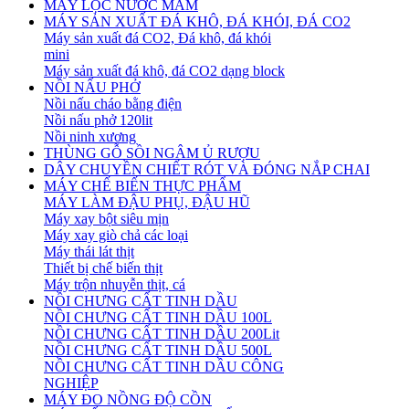
MÁY LỌC NƯỚC MẮM
MÁY SẢN XUẤT ĐÁ KHÔ, ĐÁ KHÓI, ĐÁ CO2
Máy sản xuất đá CO2, Đá khô, đá khói
mini
Máy sản xuất đá khô, đá CO2 dạng block
NỒI NẤU PHỞ
Nồi nấu cháo bằng điện
Nồi nấu phở 120lit
Nồi ninh xương
THÙNG GỖ SỒI NGÂM Ủ RƯỢU
DÂY CHUYỀN CHIẾT RÓT VÀ ĐÓNG NẮP CHAI
MÁY CHẾ BIẾN THỰC PHẨM
MÁY LÀM ĐẬU PHỤ, ĐẬU HŨ
Máy xay bột siêu mịn
Máy xay giò chả các loại
Máy thái lát thịt
Thiết bị chế biến thịt
Máy trộn nhuyễn thịt, cá
NỒI CHƯNG CẤT TINH DẦU
NỒI CHƯNG CẤT TINH DẦU 100L
NỒI CHƯNG CẤT TINH DẦU 200Lit
NỒI CHƯNG CẤT TINH DẦU 500L
NỒI CHƯNG CẤT TINH DẦU CÔNG
NGHIỆP
MÁY ĐO NỒNG ĐỘ CỒN