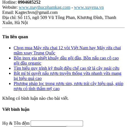
Hotline:
0904685252
Website:
www.maythucphamkag.com
-
www.xuyena.vn
Email: Kagtechvn@gmail.com
Địa chỉ: Số 115, ngõ 509 Vũ Tông Phan, Khương Đình, Thanh
Xuân, Hà Nội
Tin liên quan
Chọn mua Máy rửa chai 12 vòi Việt Nam hay Máy rửa chai
mâm xoay Trung Quốc
Bồn inox gia nhiệt khuấy dầu gội đầu, Bồn nấu cao cô cao
gội đầu organic
Tìm hiểu quy trình kỹ thuật điều chế cao từ lá cây ngải cứu
Bật mí bí quyết nấu rượu truyền thống vừa nhanh vừa mang
lại hiệu quả cao
Phương pháp lọc trong rượu sim, rượu trái cây hiệu quả, giúp
rượu có tính thẩm mỹ cao
Không có bình luận nào cho bài viết.
Viết bình luận
Họ & Tên đệm