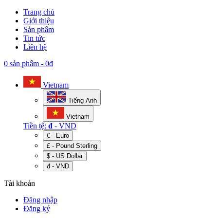
Trang chủ
Giới thiệu
Sản phẩm
Tin tức
Liên hệ
0 sản phẩm
-
0đ
Vietnam
Tiếng Anh
Vietnam
Tiền tệ:
đ
- VND
€ - Euro
£ - Pound Sterling
$ - US Dollar
đ - VND
Tài khoản
Đăng nhập
Đăng ký