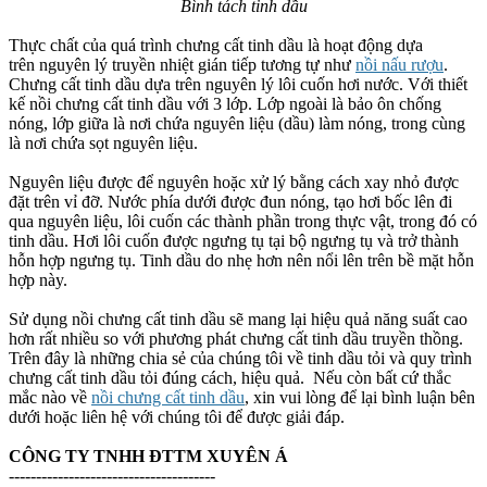
Bình tách tinh dầu
Thực chất của quá trình chưng cất tinh dầu là hoạt động dựa
trên nguyên lý truyền nhiệt gián tiếp tương tự như
nồi nấu rượu
.
Chưng cất tinh dầu dựa trên nguyên lý lôi cuốn hơi nước. Với thiết
kế nồi chưng cất tinh dầu với 3 lớp. Lớp ngoài là bảo ôn chống
nóng, lớp giữa là nơi chứa nguyên liệu (dầu) làm nóng, trong cùng
là nơi chứa sọt nguyên liệu.
Nguyên liệu được để nguyên hoặc xử lý bằng cách xay nhỏ được
đặt trên vỉ đỡ. Nước phía dưới được đun nóng, tạo hơi bốc lên đi
qua nguyên liệu, lôi cuốn các thành phần trong thực vật, trong đó có
tinh dầu. Hơi lôi cuốn được ngưng tụ tại bộ ngưng tụ và trở thành
hỗn hợp ngưng tụ. Tinh dầu do nhẹ hơn nên nổi lên trên bề mặt hỗn
hợp này.
Sử dụng nồi chưng cất tinh dầu sẽ mang lại hiệu quả năng suất cao
hơn rất nhiều so với phương phát chưng cất tinh dầu truyền thồng.
Trên đây là những chia sẻ của chúng tôi về tinh dầu tỏi và quy trình
chưng cất tinh dầu tỏi đúng cách, hiệu quả. Nếu còn bất cứ thắc
mắc nào về
nồi chưng cất tinh dầu
, xin vui lòng để lại bình luận bên
dưới hoặc liên hệ với chúng tôi để được giải đáp.
CÔNG TY TNHH ĐTTM XUYÊN Á
--------------------------------------