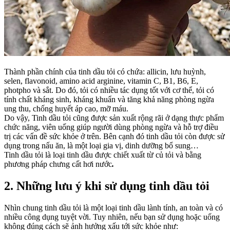
Thành phần chính của tinh dầu tỏi có chứa: allicin, lưu huỳnh,
selen, flavonoid, amino acid arginine, vitamin C, B1, B6, E,
photpho và sắt. Do đó, tỏi có nhiều tác dụng tốt với cơ thể, tỏi có
tính chất kháng sinh, kháng khuẩn và tăng khả năng phòng ngừa
ung thu, chống huyết áp cao, mỡ máu.
Do vậy, Tinh dầu tỏi cũng được sản xuất rộng rãi ở dạng thực phẩm
chức năng, viên uống giúp người dùng phòng ngừa và hỗ trợ điều
trị các vấn đề sức khỏe ở trên. Bên cạnh đó tinh dầu tỏi còn được sử
dụng trong nấu ăn, là một loại gia vị, dinh dưỡng bổ sung…
Tinh dầu tỏi là loại tinh dầu được chiết xuất từ củ tỏi và bằng
phương pháp chưng cất hơi nước
.
2. Những lưu ý khi sử dụng tinh dầu tỏi
Nhìn chung tinh dầu tỏi là một loại tinh dầu lành tính, an toàn và có
nhiều công dụng tuyệt vời. Tuy nhiên, nếu bạn sử dụng hoặc uống
không đúng cách sẽ ảnh hưởng xấu tới sức khỏe như: