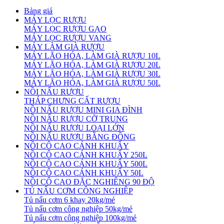
Bảng giá
MÁY LỌC RƯỢU
MÁY LỌC RƯỢU GẠO
MÁY LỌC RƯỢU VANG
MÁY LÀM GIÀ RƯỢU
MÁY LÃO HÓA, LÀM GIÀ RƯỢU 10L
MÁY LÃO HÓA, LÀM GIÀ RƯỢU 20L
MÁY LÃO HÓA, LÀM GIÀ RƯỢU 30L
MÁY LÃO HÓA, LÀM GIÀ RƯỢU 50L
NỒI NẤU RƯỢU
THÁP CHƯNG CẤT RƯỢU
NỒI NẤU RƯỢU MINI GIA ĐÌNH
NỒI NẤU RƯỢU CỠ TRUNG
NỒI NẤU RƯỢU LOẠI LỚN
NỒI NẤU RƯỢU BẰNG ĐỒNG
NỒI CÔ CAO CÁNH KHUẤY
NỒI CÔ CAO CÁNH KHUẤY 250L
NỒI CÔ CAO CÁNH KHUẤY 500L
NỒI CÔ CAO CÁNH KHUẤY 50L
NỒI CÔ CAO ĐẶC NGHIÊNG 90 ĐỘ
TỦ NẤU CƠM CÔNG NGHIỆP
Tủ nấu cơm 6 khay 20kg/mẻ
Tủ nấu cơm công nghiệp 50kg/mẻ
Tủ nấu cơm công nghiệp 100kg/mẻ