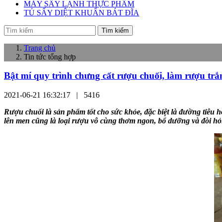
MÁY SẤY LẠNH THỰC PHẨM
TỦ SẤY DIỆT KHUẨN BÁT ĐĨA
Tìm kiếm
Trang chủ
Tin tức tổng hợp
Bật mí quy trình chưng cất rượu chuối, làm rượu trắ
2021-06-21 16:32:17 |
5416
Rượu chuối là sản phẩm tốt cho sức khỏe, đặc biệt là đường tiêu
lên men cũng là loại rượu vô cùng thơm ngon, bổ dưỡng và đòi hỏi