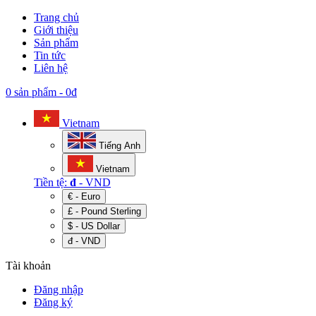
Trang chủ
Giới thiệu
Sản phẩm
Tin tức
Liên hệ
0 sản phẩm
-
0đ
Vietnam
Tiếng Anh
Vietnam
Tiền tệ:
đ
- VND
€ - Euro
£ - Pound Sterling
$ - US Dollar
đ - VND
Tài khoản
Đăng nhập
Đăng ký