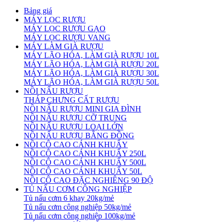
Bảng giá
MÁY LỌC RƯỢU
MÁY LỌC RƯỢU GẠO
MÁY LỌC RƯỢU VANG
MÁY LÀM GIÀ RƯỢU
MÁY LÃO HÓA, LÀM GIÀ RƯỢU 10L
MÁY LÃO HÓA, LÀM GIÀ RƯỢU 20L
MÁY LÃO HÓA, LÀM GIÀ RƯỢU 30L
MÁY LÃO HÓA, LÀM GIÀ RƯỢU 50L
NỒI NẤU RƯỢU
THÁP CHƯNG CẤT RƯỢU
NỒI NẤU RƯỢU MINI GIA ĐÌNH
NỒI NẤU RƯỢU CỠ TRUNG
NỒI NẤU RƯỢU LOẠI LỚN
NỒI NẤU RƯỢU BẰNG ĐỒNG
NỒI CÔ CAO CÁNH KHUẤY
NỒI CÔ CAO CÁNH KHUẤY 250L
NỒI CÔ CAO CÁNH KHUẤY 500L
NỒI CÔ CAO CÁNH KHUẤY 50L
NỒI CÔ CAO ĐẶC NGHIÊNG 90 ĐỘ
TỦ NẤU CƠM CÔNG NGHIỆP
Tủ nấu cơm 6 khay 20kg/mẻ
Tủ nấu cơm công nghiệp 50kg/mẻ
Tủ nấu cơm công nghiệp 100kg/mẻ