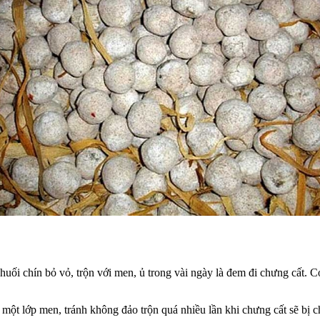
chuối chín bỏ vỏ, trộn với men, ủ trong vài ngày là đem đi chưng cất.
i một lớp men, tránh không đảo trộn quá nhiều lần khi chưng cất sẽ bị c