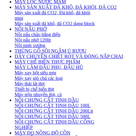
MÁY LỌC NƯỚC MẮM
MÁY SẢN XUẤT ĐÁ KHÔ, ĐÁ KHÓI, ĐÁ CO2
Máy sản xuất đá CO2, Đá khô, đá khói
mini
Máy sản xuất đá khô, đá CO2 dạng block
NỒI NẤU PHỞ
Nồi nấu cháo bằng điện
Nồi nấu phở 120lit
Nồi ninh xương
THÙNG GỖ SỒI NGÂM Ủ RƯỢU
DÂY CHUYỀN CHIẾT RÓT VÀ ĐÓNG NẮP CHAI
MÁY CHẾ BIẾN THỰC PHẨM
MÁY LÀM ĐẬU PHỤ, ĐẬU HŨ
Máy xay bột siêu mịn
Máy xay giò chả các loại
Máy thái lát thịt
Thiết bị chế biến thịt
Máy trộn nhuyễn thịt, cá
NỒI CHƯNG CẤT TINH DẦU
NỒI CHƯNG CẤT TINH DẦU 100L
NỒI CHƯNG CẤT TINH DẦU 200Lit
NỒI CHƯNG CẤT TINH DẦU 500L
NỒI CHƯNG CẤT TINH DẦU CÔNG
NGHIỆP
MÁY ĐO NỒNG ĐỘ CỒN