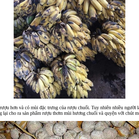
 rượu hơn và có mùi đặc trưng của rượu chuối. Tuy nhiên nhiều người l
ng lại cho ra sản phẩm rượu thơm mùi hương chuối và quyện với chút me