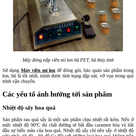
Máy đóng nắp viền mí lon hũ PET, hũ thủy tinh
Sử dụng
Máy viền mí lon
để đóng gói, bảo quản sản phẩm trong
lon, hũ là tốt nhất, tránh được tình trạng dập nát, vỡ vụn trong quá
trình vận chuyển.
Các yếu tố ảnh hưởng tới sản phẩm
Nhiệt độ sấy hoa quả
Sản phẩm rau quả sấy là một sản phẩm chịu nhiệt rất kém. Nếu ở
mức nhiệt độ 90ºC thì chất đường sẽ bắt đầu caramen hóa và bắt
đầu sự biến màu của hoa quả. Nhiệt độ sấy chỉ nên sấy ở nhiệt độ
vừa phải, từ 40 – 60 độ C; đối với những loại hoa quả không trần