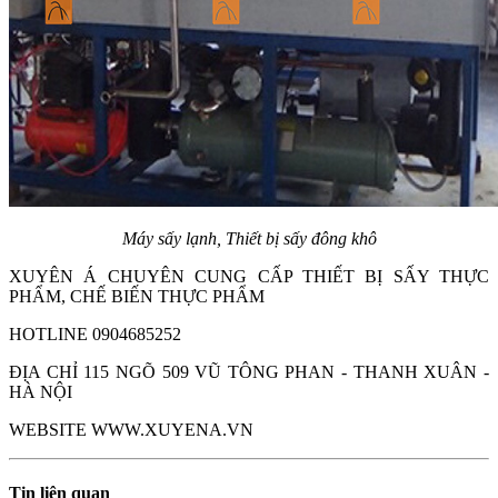
Máy sấy lạnh, Thiết bị sấy đông khô
XUYÊN Á CHUYÊN CUNG CẤP THIẾT BỊ SẤY THỰC
PHẨM, CHẾ BIẾN THỰC PHẨM
HOTLINE 0904685252
ĐỊA CHỈ 115 NGÕ 509 VŨ TÔNG PHAN - THANH XUÂN -
HÀ NỘI
WEBSITE WWW.XUYENA.VN
Tin liên quan