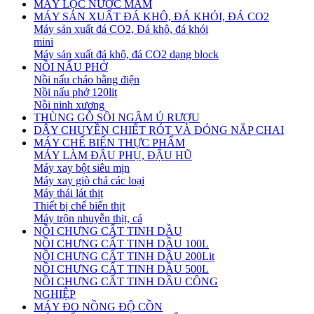
MÁY LỌC NƯỚC MẮM
MÁY SẢN XUẤT ĐÁ KHÔ, ĐÁ KHÓI, ĐÁ CO2
Máy sản xuất đá CO2, Đá khô, đá khói
mini
Máy sản xuất đá khô, đá CO2 dạng block
NỒI NẤU PHỞ
Nồi nấu cháo bằng điện
Nồi nấu phở 120lit
Nồi ninh xương
THÙNG GỖ SỒI NGÂM Ủ RƯỢU
DÂY CHUYỀN CHIẾT RÓT VÀ ĐÓNG NẮP CHAI
MÁY CHẾ BIẾN THỰC PHẨM
MÁY LÀM ĐẬU PHỤ, ĐẬU HŨ
Máy xay bột siêu mịn
Máy xay giò chả các loại
Máy thái lát thịt
Thiết bị chế biến thịt
Máy trộn nhuyễn thịt, cá
NỒI CHƯNG CẤT TINH DẦU
NỒI CHƯNG CẤT TINH DẦU 100L
NỒI CHƯNG CẤT TINH DẦU 200Lit
NỒI CHƯNG CẤT TINH DẦU 500L
NỒI CHƯNG CẤT TINH DẦU CÔNG
NGHIỆP
MÁY ĐO NỒNG ĐỘ CỒN