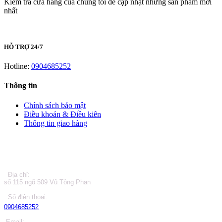
Kiểm tra cửa hàng của chúng tôi để cập nhật những sản phẩm mới
nhất
HỖ TRỢ 24/7
Hotline:
0904685252
Thông tin
Chính sách bảo mật
Điều khoản & Điều kiên
Thông tin giao hàng
LIÊN HỆ
Địa chỉ:
số 115 ngõ 509 Vũ Tông Phan
Số điện thoại:
0904685252
Email: