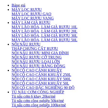
Bảng giá
MÁY LỌC RƯỢU
MÁY LỌC RƯỢU GẠO
MÁY LỌC RƯỢU VANG
MÁY LÀM GIÀ RƯỢU
MÁY LÃO HÓA, LÀM GIÀ RƯỢU 10L
MÁY LÃO HÓA, LÀM GIÀ RƯỢU 20L
MÁY LÃO HÓA, LÀM GIÀ RƯỢU 30L
MÁY LÃO HÓA, LÀM GIÀ RƯỢU 50L
NỒI NẤU RƯỢU
THÁP CHƯNG CẤT RƯỢU
NỒI NẤU RƯỢU MINI GIA ĐÌNH
NỒI NẤU RƯỢU CỠ TRUNG
NỒI NẤU RƯỢU LOẠI LỚN
NỒI NẤU RƯỢU BẰNG ĐỒNG
NỒI CÔ CAO CÁNH KHUẤY
NỒI CÔ CAO CÁNH KHUẤY 250L
NỒI CÔ CAO CÁNH KHUẤY 500L
NỒI CÔ CAO CÁNH KHUẤY 50L
NỒI CÔ CAO ĐẶC NGHIÊNG 90 ĐỘ
TỦ NẤU CƠM CÔNG NGHIỆP
Tủ nấu cơm 6 khay 20kg/mẻ
Tủ nấu cơm công nghiệp 50kg/mẻ
Tủ nấu cơm công nghiệp 100kg/mẻ