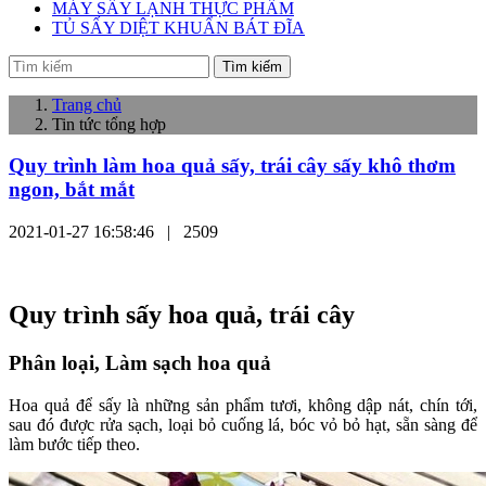
MÁY SẤY LẠNH THỰC PHẨM
TỦ SẤY DIỆT KHUẨN BÁT ĐĨA
Tìm kiếm
Trang chủ
Tin tức tổng hợp
Quy trình làm hoa quả sấy, trái cây sấy khô thơm
ngon, bắt mắt
2021-01-27 16:58:46 |
2509
Quy trình sấy hoa quả, trái cây
Phân loại, Làm sạch hoa quả
Hoa quả để sấy là những sản phẩm tươi, không dập nát, chín tới,
sau đó được rửa sạch, loại bỏ cuống lá, bóc vỏ bỏ hạt, sẵn sàng để
làm bước tiếp theo.