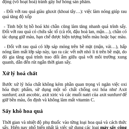
động (vô hoạt hoá) tránh gây hư hỏng sản phẩm.
- Đối với rau quả giàu gluxit (khoai tây…): việc làm nóng giúp rau
quả tăng độ xốp
- Tinh bột bị hồ hoá khi chần cũng làm tăng nhanh quá trình sấy.
Đối với rau quả có chứa sắc tố (cà rốt, đậu hoà lan, mận…), chần có
tác dụng giữ màu, hạn chế được hiện tượng biến màu hoặc bạc màu.
- Đối với rau quả có lớp sáp mỏng trên bề mặt (mận, vải…), hấp
nóng làm mất lớp sáp này, tạo ra các vết nứt nhỏ li ti trên bề mặt, do
đó gia tăng quá trình trao đổi ẩm giữa quả với môi trường xung
quanh, dẫn đến rút ngắn thời gian sấy.
Xử lý hoá chất
Bước xử lý hóa chất không kém phần quan trọng vì ngăn việc oxi
hóa thực phẩm, sử dụng một số chất chống oxi hóa như Axit
sunfurơ, axit ascobic, axit xiric và các muối natri của axit sunfurơ để
giữ bền màu, ổn định và không làm mất vitamin C.
Sấy khô hoa quả
Thời gian và nhiệt độ phụ thuốc vào từng loại hoa quả và cách thức
sấy. Hiện nay phổ biến nhất là việc sử dụng các loại
máy sấy công