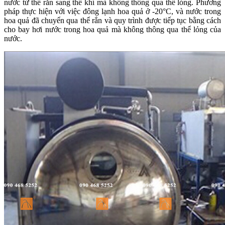
nước từ thể rắn sang thể khí mà không thông qua thể lỏng. Phương
pháp thực hiện với việc đông lạnh hoa quả ở -20°C, và nước trong
hoa quả đã chuyển qua thể rắn và quy trình được tiếp tục bằng cách
cho bay hơi nước trong hoa quả mà không thông qua thể lỏng của
nước.