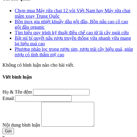
Chọn mua Máy rửa chai 12 vòi Việt Nam hay Máy rửa chai
mâm xoay Trung Quốc
Bồn inox gia nhiệt khuấy dầu gội đầu, Bồn nấu cao cô cao
gội đầu organic
Tìm hiểu quy trình kỹ thuật điều chế cao từ lá cây ngải cứu
Bật mí bí quyết nấu rượu truyền thống vừa nhanh vừa mang
lại hiệu quả cao
Phương pháp lọc trong rượu sim, rượu trái cây hiệu quả, giúp
rượu có tính thẩm mỹ cao
Không có bình luận nào cho bài viết.
Viết bình luận
Họ & Tên đệm
Email
Nội dung bình luận
x