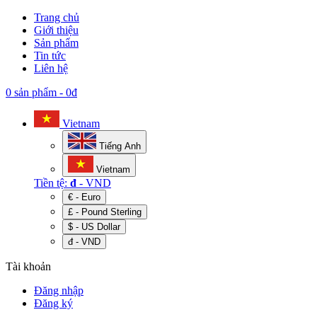
Trang chủ
Giới thiệu
Sản phẩm
Tin tức
Liên hệ
0 sản phẩm
-
0đ
Vietnam
Tiếng Anh
Vietnam
Tiền tệ:
đ
- VND
€ - Euro
£ - Pound Sterling
$ - US Dollar
đ - VND
Tài khoản
Đăng nhập
Đăng ký