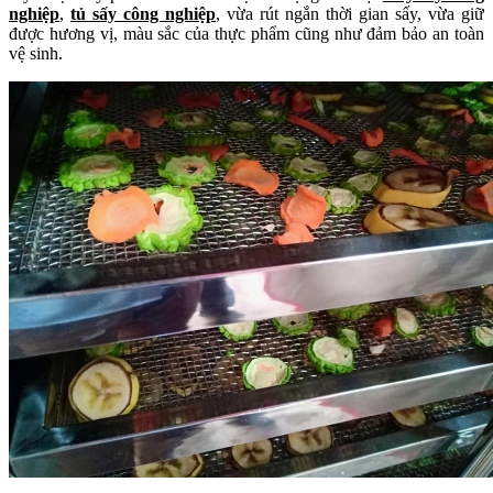
nghiệp
,
tủ sấy công nghiệp
, vừa rút ngắn thời gian sấy, vừa giữ
được hương vị, màu sắc của thực phẩm cũng như đảm bảo an toàn
vệ sinh.