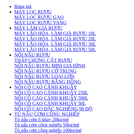
Bảng giá
MÁY LỌC RƯỢU
MÁY LỌC RƯỢU GẠO
MÁY LỌC RƯỢU VANG
MÁY LÀM GIÀ RƯỢU
MÁY LÃO HÓA, LÀM GIÀ RƯỢU 10L
MÁY LÃO HÓA, LÀM GIÀ RƯỢU 20L
MÁY LÃO HÓA, LÀM GIÀ RƯỢU 30L
MÁY LÃO HÓA, LÀM GIÀ RƯỢU 50L
NỒI NẤU RƯỢU
THÁP CHƯNG CẤT RƯỢU
NỒI NẤU RƯỢU MINI GIA ĐÌNH
NỒI NẤU RƯỢU CỠ TRUNG
NỒI NẤU RƯỢU LOẠI LỚN
NỒI NẤU RƯỢU BẰNG ĐỒNG
NỒI CÔ CAO CÁNH KHUẤY
NỒI CÔ CAO CÁNH KHUẤY 250L
NỒI CÔ CAO CÁNH KHUẤY 500L
NỒI CÔ CAO CÁNH KHUẤY 50L
NỒI CÔ CAO ĐẶC NGHIÊNG 90 ĐỘ
TỦ NẤU CƠM CÔNG NGHIỆP
Tủ nấu cơm 6 khay 20kg/mẻ
Tủ nấu cơm công nghiệp 50kg/mẻ
Tủ nấu cơm công nghiệp 100kg/mẻ