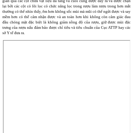
gian qua các cột chứa vật liệu đa tầng và cuối cùng được đẩy ra và được chặn
lại bởi các cột có lõi lọc có chức năng lọc trong rượu làm rượu trong hơn mắt
thường có thể nhìn thấy, êm hơn không sốc mùi mà mũi có thể ngửi được và say
mềm hơn có thể cảm nhận được và an toàn hơn khi không còn cảm giác đau
đầu chóng mặt đặc biệt là không giảm nồng độ của rượu, giữ được mùi đặc
trưng của rượu nấu đảm bảo được chỉ tiêu và tiêu chuẩn của Cục ATTP hay các
sở Y tế đưa ra.