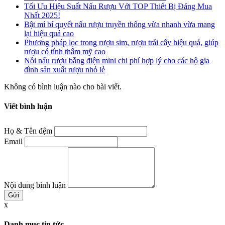
Tối Ưu Hiệu Suất Nấu Rượu Với TOP Thiết Bị Đáng Mua
Nhất 2025!
Bật mí bí quyết nấu rượu truyền thống vừa nhanh vừa mang
lại hiệu quả cao
Phương pháp lọc trong rượu sim, rượu trái cây hiệu quả, giúp
rượu có tính thẩm mỹ cao
Nồi nấu rượu bằng điện mini chi phí hợp lý cho các hộ gia
đình sản xuất rượu nhỏ lẻ
Không có bình luận nào cho bài viết.
Viết bình luận
Họ & Tên đệm
Email
Nội dung bình luận
x
Danh mục tin tức