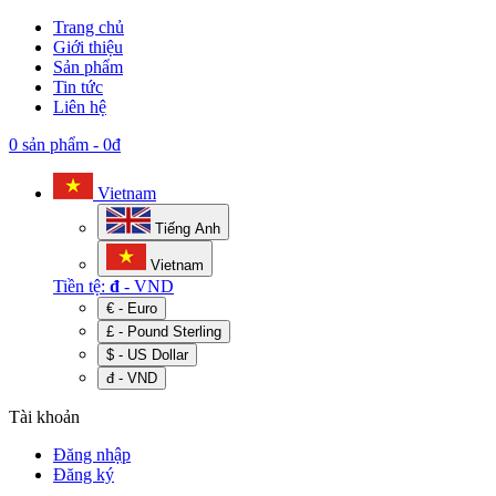
Trang chủ
Giới thiệu
Sản phẩm
Tin tức
Liên hệ
0 sản phẩm
-
0đ
Vietnam
Tiếng Anh
Vietnam
Tiền tệ:
đ
- VND
€ - Euro
£ - Pound Sterling
$ - US Dollar
đ - VND
Tài khoản
Đăng nhập
Đăng ký