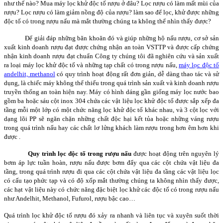
như thế nào? Mua máy lọc khử độc tố rượu ở đâu? Lọc rượu có làm mất mùi của
rượu? Lọc rượu có làm giảm nồng độ của rượu? làm sao để lọc, khử được những
độc tố có trong rượu nấu mà mắt thường chúng ta không thể nhìn thấy được?
Để giải đáp những băn khoăn đó và giúp những hộ nấu rượu, cơ sở sản
xuất kinh doanh rượu đạt được chứng nhận an toàn VSTTP và được cấp chứng
nhận kinh doanh rượu đạt chuẩn Công ty chúng tôi đã nghiên cứu và sản xuất
ra loại máy lọc khử độc tố và những tạp chất có trong rượu nấu,
máy lọc độc tố
andelhit, methanol
có quy trình hoạt động rất đơn giản, dễ dàng thao tác và sử
dụng, là chiếc máy không thể thiếu trong quá trình sản xuất và kinh doanh rượu
truyền thống an toàn hiện nay. Máy có hình dáng gần giống máy lọc nước bao
gồm ba hoặc sáu cột inox 304 chứa các vật liệu lọc khử độc tố được sắp xếp đa
tầng mỗi một lớp có một chức năng lọc khử độc tố khác nhau, và 3 cột lọc với
dạng lõi PP sẽ ngăn chặn những chất độc hại kết tủa hoặc những váng rượu
trong quá trình nấu hay các chất lơ lửng khách làm rượu trong hơn êm hơn khi
được .
Quy trình lọc độc tố trong rượu nấu
được hoạt động trên nguyên lý
bơm áp lực tuần hoàn, rượu nấu được bơm đẩy qua các cột chứa vật liệu đa
tầng, trong quá trình rượu đi qua các cột chứa vật liệu đa tầng các vật liệu lọc
có cấu tạo phức tạp và có độ xốp mắt thường chúng ta không nhìn thấy được,
các hạt vật liệu này có chức năng đặc biệt lọc khử các độc tố có trong rượu nấu
như Andelhit, Methanol, Fufurol, rượu bậc cao…
Quá trình lọc khử độc tố rượu đó xảy ra nhanh và liên tục và xuyên suốt thời