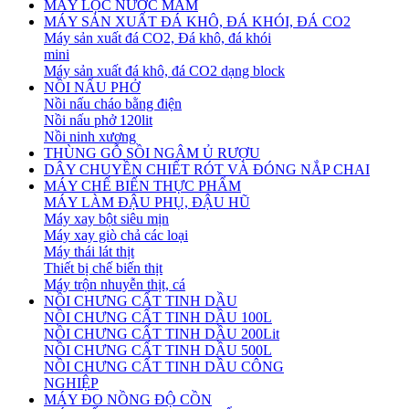
MÁY LỌC NƯỚC MẮM
MÁY SẢN XUẤT ĐÁ KHÔ, ĐÁ KHÓI, ĐÁ CO2
Máy sản xuất đá CO2, Đá khô, đá khói
mini
Máy sản xuất đá khô, đá CO2 dạng block
NỒI NẤU PHỞ
Nồi nấu cháo bằng điện
Nồi nấu phở 120lit
Nồi ninh xương
THÙNG GỖ SỒI NGÂM Ủ RƯỢU
DÂY CHUYỀN CHIẾT RÓT VÀ ĐÓNG NẮP CHAI
MÁY CHẾ BIẾN THỰC PHẨM
MÁY LÀM ĐẬU PHỤ, ĐẬU HŨ
Máy xay bột siêu mịn
Máy xay giò chả các loại
Máy thái lát thịt
Thiết bị chế biến thịt
Máy trộn nhuyễn thịt, cá
NỒI CHƯNG CẤT TINH DẦU
NỒI CHƯNG CẤT TINH DẦU 100L
NỒI CHƯNG CẤT TINH DẦU 200Lit
NỒI CHƯNG CẤT TINH DẦU 500L
NỒI CHƯNG CẤT TINH DẦU CÔNG
NGHIỆP
MÁY ĐO NỒNG ĐỘ CỒN