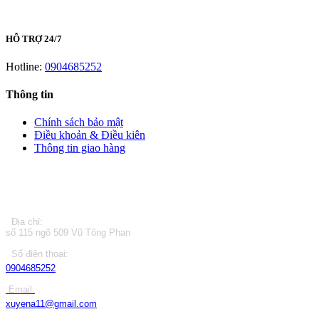
HỖ TRỢ 24/7
Hotline:
0904685252
Thông tin
Chính sách bảo mật
Điều khoản & Điều kiên
Thông tin giao hàng
LIÊN HỆ
Địa chỉ:
số 115 ngõ 509 Vũ Tông Phan
Số điện thoại:
0904685252
Email:
xuyena11@gmail.com