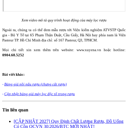
Xem video mô tả quy trình hoạt động của máy lọc rượu
Ngoài ra, chúng ta có thể đem mẫu rượu tới Viện kiểm nghiệm ATVSTP Quốc
gia - Bộ Y Tế tại 65 Phạm Thận Duật, Cầu Giấy, Hà Nội hay phía nam là Viện
Pasteur TP. Hồ Chí Minh địa chỉ: số 167 Pasteur, Q3, TPHCM.
Mọi chi tiết xin xem thêm trên website: www.xuyena.vn hoặc hotline:
0904.68.5252
Bài viết khác:
-
Bảng giá nồi nấu rượu (chưng cất rượu)
-
Cập nhật bảng giá máy lọc độc tố trong rượu
Tin liên quan
[CẬP NHẬT 2027] Quy Định Chất Lượng Rượu, Đồ Uống
Có Cồn QCVN 30:2026/BTC MỚI NHẤT!