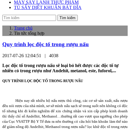
MÁY SẤY LẠNH THỰC PHẨM
TỦ SẤY DIỆT KHUẨN BÁT ĐĨA
Tìm kiếm
Trang chủ
Tin tức tổng hợp
Quy trình lọc độc tố trong rượu nấu
2017-07-26 12:04:51 |
4038
Lọc độc tố trong rượu nấu sẽ loại bỏ hết được các độc tố tự
nhiên có trong rượu như Andehit, metanol, este, fuforol,...
QUY TRÌNH LỌC ĐỘC TỐ TRONG RƯỢU NẤU
Hiện nay rất nhiều hộ nấu rượu thủ công, các cơ sở sản xuất, nấu rượu
đều nói rượu của nhà mình, sơ sở mình nấu sạch sẽ trong suốt nên không có độc
tố nhưng khi đi kiểm nghiệm để xin chứng nhận và xin cấp phép kinh doanh
thì thấy chỉ số Andelhit, Methanol…thường rất cao vượt qua ngưỡng cho phép
của Cục VSATTP Bộ Y Tế đưa ra nên thường có câu hỏi băn khoăn làm thế nào
để giảm nồng độ Andelhit, Methanol trong rượu nấu? lọc khử độc tố trong rượu