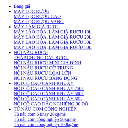
Bảng giá
MÁY LỌC RƯỢU
MÁY LỌC RƯỢU GẠO
MÁY LỌC RƯỢU VANG
MÁY LÀM GIÀ RƯỢU
MÁY LÃO HÓA, LÀM GIÀ RƯỢU 10L
MÁY LÃO HÓA, LÀM GIÀ RƯỢU 20L
MÁY LÃO HÓA, LÀM GIÀ RƯỢU 30L
MÁY LÃO HÓA, LÀM GIÀ RƯỢU 50L
NỒI NẤU RƯỢU
THÁP CHƯNG CẤT RƯỢU
NỒI NẤU RƯỢU MINI GIA ĐÌNH
NỒI NẤU RƯỢU CỠ TRUNG
NỒI NẤU RƯỢU LOẠI LỚN
NỒI NẤU RƯỢU BẰNG ĐỒNG
NỒI CÔ CAO CÁNH KHUẤY
NỒI CÔ CAO CÁNH KHUẤY 250L
NỒI CÔ CAO CÁNH KHUẤY 500L
NỒI CÔ CAO CÁNH KHUẤY 50L
NỒI CÔ CAO ĐẶC NGHIÊNG 90 ĐỘ
TỦ NẤU CƠM CÔNG NGHIỆP
Tủ nấu cơm 6 khay 20kg/mẻ
Tủ nấu cơm công nghiệp 50kg/mẻ
Tủ nấu cơm công nghiệp 100kg/mẻ