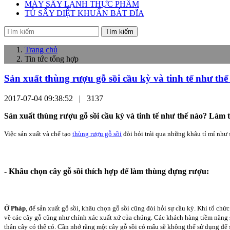
MÁY SẤY LẠNH THỰC PHẨM
TỦ SẤY DIỆT KHUẨN BÁT ĐĨA
Tìm kiếm
Trang chủ
Tin tức tổng hợp
Sản xuất thùng rượu gỗ sồi cầu kỳ và tinh tế như thế
2017-07-04 09:38:52 |
3137
Sản xuất thùng rượu gỗ sồi cầu kỳ và tinh tế như thế nào? Làm 
Việc sản xuất và chế tạo
thùng rượu gỗ sồi
đòi hỏi trải qua những khâu tỉ mỉ như 
- Khâu chọn cây gỗ sồi thích hợp để làm thùng đựng rượu:
Ở Pháp
, để sản xuất gỗ sồi, khâu chọn gỗ sồi cũng đòi hỏi sự cầu kỳ. Khi tổ chứ
về các cây gỗ cũng như chính xác xuất xứ của chúng. Các khách hàng tiềm năng s
thân cây có thể có. Cần nhớ rằng một cây gỗ sồi có mấu sẽ không thể sử dụng để 