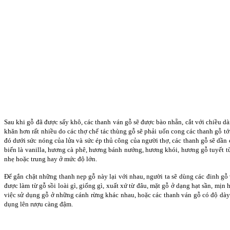
Sau khi gỗ đã được sấy khô, các thanh ván gỗ sẽ được bào nhẵn, cắt với chiều dài
khăn hơn rất nhiều do các thợ chế tác thùng gỗ sẽ phải uốn cong các thanh gỗ tới
đó dưới sức nóng của lửa và sức ép thủ công của người thợ, các thanh gỗ sẽ dần
biến là vanilla, hương cà phê, hương bánh nướng, hương khói, hương gỗ tuyết 
nhẹ hoặc trung hay ở mức độ lớn.
Để gắn chặt những thanh nẹp gỗ này lại với nhau, người ta sẽ dùng các đinh gỗ 
được làm từ gỗ sồi loài gì, giống gì, xuất xứ từ đâu, mặt gỗ ở dạng hạt sần, mịn
việc sử dụng gỗ ở những cánh rừng khác nhau, hoặc các thanh ván gỗ có độ dày 
dụng lên rượu càng đậm.