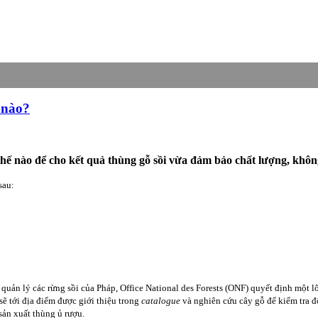
 nào?
thế nào để cho kết quả thùng gỗ sồi vừa đảm bảo chất lượng, khô
sau:
c quản lý các rừng sồi của Pháp, Office National des Forests (ONF) quyết định một l
ẽ tới địa điểm được giới thiệu trong
catalogue
và nghiên cứu cây gỗ để kiểm tra 
sản xuất thùng ủ rượu.