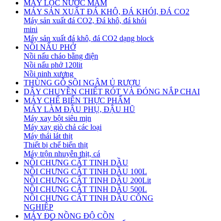
MÁY LỌC NƯỚC MẮM
MÁY SẢN XUẤT ĐÁ KHÔ, ĐÁ KHÓI, ĐÁ CO2
Máy sản xuất đá CO2, Đá khô, đá khói
mini
Máy sản xuất đá khô, đá CO2 dạng block
NỒI NẤU PHỞ
Nồi nấu cháo bằng điện
Nồi nấu phở 120lit
Nồi ninh xương
THÙNG GỖ SỒI NGÂM Ủ RƯỢU
DÂY CHUYỀN CHIẾT RÓT VÀ ĐÓNG NẮP CHAI
MÁY CHẾ BIẾN THỰC PHẨM
MÁY LÀM ĐẬU PHỤ, ĐẬU HŨ
Máy xay bột siêu mịn
Máy xay giò chả các loại
Máy thái lát thịt
Thiết bị chế biến thịt
Máy trộn nhuyễn thịt, cá
NỒI CHƯNG CẤT TINH DẦU
NỒI CHƯNG CẤT TINH DẦU 100L
NỒI CHƯNG CẤT TINH DẦU 200Lit
NỒI CHƯNG CẤT TINH DẦU 500L
NỒI CHƯNG CẤT TINH DẦU CÔNG
NGHIỆP
MÁY ĐO NỒNG ĐỘ CỒN