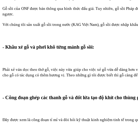
Gỗ sồi của ONF được bán thông qua hình thức đấu giá. Tuy nhiên, gỗ sồi Pháp đư
ngược.
Với chúng tôi sản xuất gỗ sồi trong nước (KAG Việt Nam), gỗ sồi được nhập khẩ
- Khâu xẻ gỗ và phơi khô từng mảnh gỗ sồi:
Phải xẻ ván dọc theo thớ gỗ, việc này vừa giúp cho việc xẻ gỗ vừa dễ dàng hơn vừ
cho gỗ có tác dụng có thêm hương vị. Theo những gì tôi được biết thì gỗ càng để
- Công đoạn ghép các thanh gỗ và đốt lửa tạo độ khít cho thùng g
Đây được xem là công đoạn tỉ mỉ và đòi hỏi kỹ thuật kinh nghiệm tinh tế trong qu