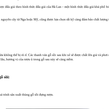
ợc đấu giá theo hình thức đấu giá của Hà Lan – một hình thức đấu giá khá phổ biến
u nguyên cây từ Nga hoặc Mỹ, cũng được lựa chọn rất kỹ càng đảm bảo chất lượng 
a không thể bị rò rỉ. Các thanh ván gỗ sồi sau khi xẻ sẽ được chất lên giá và phơi 
 lâu, hương vị của rượu ủ trong gỗ sau này sẽ càng mềm.
ỗ sồi:
á trình sản xuất thùng gỗ sồi đựng rượu.