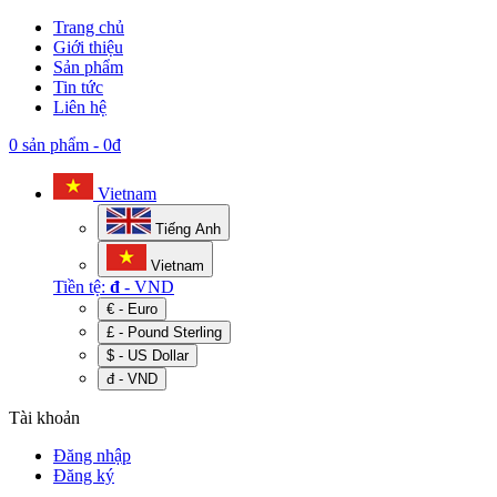
Trang chủ
Giới thiệu
Sản phẩm
Tin tức
Liên hệ
0 sản phẩm
-
0đ
Vietnam
Tiếng Anh
Vietnam
Tiền tệ:
đ
- VND
€ - Euro
£ - Pound Sterling
$ - US Dollar
đ - VND
Tài khoản
Đăng nhập
Đăng ký