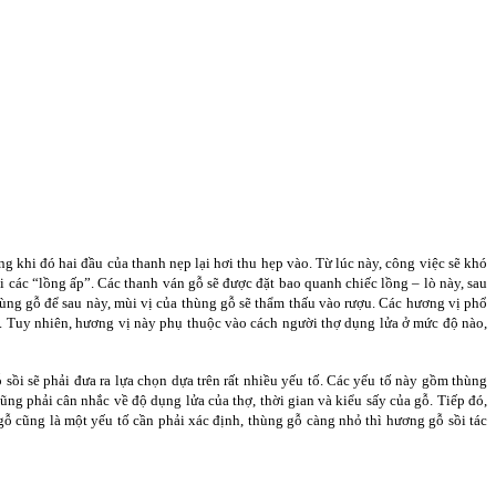
ng khi đó hai đầu của thanh nẹp lại hơi thu hẹp vào. Từ lúc này, công việc sẽ khó
ới các “lồng ấp”. Các thanh ván gỗ sẽ được đặt bao quanh chiếc lồng – lò này, sau
hùng gỗ để sau này, mùi vị của thùng gỗ sẽ thẩm thấu vào rượu. Các hương vị phổ
. Tuy nhiên, hương vị này phụ thuộc vào cách người thợ dụng lửa ở mức độ nào,
sồi sẽ phải đưa ra lựa chọn dựa trên rất nhiều yếu tố. Các yếu tố này gồm thùng
cũng phải cân nhắc về độ dụng lửa của thợ, thời gian và kiểu sấy của gỗ. Tiếp đó,
ỗ cũng là một yếu tố cần phải xác định, thùng gỗ càng nhỏ thì hương gỗ sồi tác