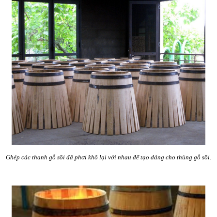
Ghép các thanh gỗ sồi đã phơi khô lại với nhau để tạo dáng cho thùng gỗ sồi.