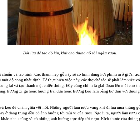
Đốt lửa để tạo độ kín, khít cho thùng gỗ sồi ngâm rượu.
 chuẩn và tạo hình. Các thanh nẹp gỗ này sẽ có hình dáng hơi phình ra ở giữa, tro
 một độ cong nhất định. Để thực hiện việc này, các thợ chế tác sẽ phải làm việc v
 cong lại và tạo thành một chiếc thùng. Đây cũng chính là giai đoạn lên mùi cho t
tùng, hương xì gà hoặc hương trái dừa hoặc hương kẹo làm bằng bơ đun với đường
và keo để chấm giữa vết nối. Những người làm rượu vang khi đi lựa mua thùng gỗ 
 hay ở dạng trung đều có ảnh hưởng tới mùi vị của rượu. Ngoài ra, người làm rượu 
khác nhau cũng sẽ có những ảnh hưởng trực tiếp tới rượu. Kích thước của thùng g