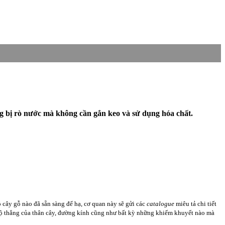
ng bị rò nước mà không cần gắn keo và sử dụng hóa chất.
ô cây gỗ nào đã sẵn sàng để hạ, cơ quan này sẽ gửi các
catalogue
miêu tả chi tiết
độ thẳng của thân cây, đường kính cũng như bất kỳ những khiếm khuyết nào mà