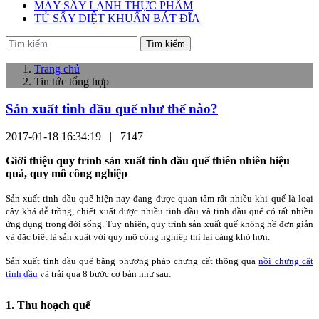
MÁY SẤY LẠNH THỰC PHẨM
TỦ SẤY DIỆT KHUẨN BÁT ĐĨA
Tìm kiếm
Trang chủ
Tin tức tổng hợp
Sản xuất tinh dầu quế như thế nào?
2017-01-18 16:34:19 |
7147
Giới thiệu quy trình sản xuất tinh dầu quế thiên nhiên hiệu
quả, quy mô công nghiệp
Sản xuất tinh dầu quế hiện nay đang được quan tâm rất nhiều khi quế là loại
cây khá dễ trồng, chiết xuất được nhiều tinh dầu và tinh dầu quế có rất nhiều
ứng dụng trong đời sống. Tuy nhiên, quy trình sản xuất quế không hề đơn giản
và đặc biệt là sản xuất với quy mô công nghiệp thì lại càng khó hơn.
Sản xuất tinh dầu quế bằng phương pháp chưng cất thông qua
nồi chưng cất
tinh dầu
và trải qua 8 bước cơ bản như sau:
1. Thu hoạch quế