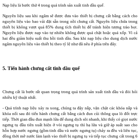
Nạp liệu là bước thứ 4 trong quá trình sản xuất tinh dầu quế.
Nguyên liệu sau khi ngâm sẽ được đưa vào thiết bị chưng cất bằng cách cho
nguyên liệu vào bao vải đặt sẵn trong nồi chưng cất. Nguyên liệu chứa trong
thiết bị không vượt quá 85% dung tích thiết bị để tránh hiện tượng trào bọt.
Nguyên liệu được nạp vào tự nhiên không được quá chặt hoặc quá xốp. Vì cả
hai đều giảm hiệu suất thu hồi tinh dầu. Sau khi nạp liệu cho dung dịch nước
ngâm nguyên liệu vào thiết bị theo tỷ lệ như đã nêu ở phía trên đây.
5. Tiến hành chưng cất tinh dầu quế
Chưng cất là bước rất quan trọng trong quá trình sản xuất tinh dầu và đòi hỏi
nhiều kỹ thuật nhất.
- Quá trình nạp liệu xảy ra xong, chúng ta đậy nắp, vặn chặt các khóa nắp và
khóa nối sau đó tiến hành chưng cất bằng cách đun củi thông qua lò đốt trực
tiếp. Thời gian đầu đun mạnh lửa để dung dịch sôi nhanh, khi thấy có giọt nước
ngưng tụ đầu tiên xuất hiện ở vòi ngưng tụ thì hạ lửa và giữ áp suất sao cho
hỗn hợp nước ngưng (gồm tinh dầu và nước ngưng tụ) chảy ra đều và liên tục,
đồng thời mở nước làm lạnh vào thiết bị ngưng tụ và tiếp tục chưng cất trong 6