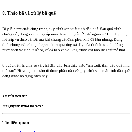
8. Tháo bã và xử lý bã quế
Đây là bước cuối cùng trong quy trình sản xuất tinh dầu quế. Sau quá trình
chưng cất, đóng van cung cấp nước làm lạnh, tắt lửa, để nguội từ 15 - 30 phút,
mở nắp và tháo bã. Bã sau khi chưng cất đem phơi khô để làm nhang. Dung
dịch chưng cất còn lại được tháo ra qua ống xả đáy của thiết bị sau đó dùng
nước sạch vệ sinh thiết bị, kể cả nắp và vòi voi, trước khi nạp liệu cất mẻ mới.
8 bước trên là chia sẻ và giải đáp cho bạn thắc mắc "sản xuất tinh dầu quế như
thế nào". Hi vọng bạn nắm rõ được phần nào về quy trình sản xuất tinh dầu quế
đang được áp dụng hiện nay.
Tư vấn liên hệ:
Mr Quỳnh: 0904.68.5252
Tin liên quan