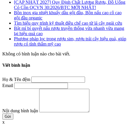
[CẬP NHẬT 2027] Quy Định Chất Lượng Rượu, Đồ Uống
Có Cồn QCVN 30:2026/BTC MỚI NHẤT!
Bồn inox gia nhiệt khuấy dầu gội đầu, Bồn nấu cao cô cao
gội đầu organic
Tìm hiểu quy trình kỹ thuật điều chế cao từ lá cây ngải cứu
Bật mí bí quyết nấu rượu truyền thống vừa nhanh vừa mang
lại hiệu quả cao
Phương pháp lọc trong rượu sim, rượu trái cây hiệu quả, giúp
rượu có tính thẩm mỹ cao
Không có bình luận nào cho bài viết.
Viết bình luận
Họ & Tên đệm
Email
Nội dung bình luận
x