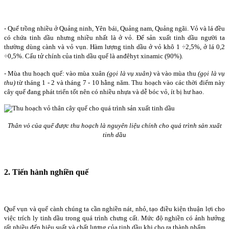
- Quế trồng nhiều ở Quảng ninh, Yên bái, Quảng nam, Quảng ngãi. Vỏ và lá đều
có chứa tinh dầu nhưng nhiều nhất là ở vỏ. Để sản xuất tinh dầu người ta
thường dùng cành và vỏ vụn. Hàm lượng tinh dầu ở vỏ khô 1 ÷2,5%, ở lá 0,2
÷0,5%. Cấu tử chính của tinh dầu quế là anđêhyt xinamic (90%).
- Mùa thu hoạch quế: vào mùa xuân
(gọi là vụ xuân)
và vào mùa thu
(gọi là vụ
thu)
từ tháng 1 - 2 và tháng 7 - 10 hằng năm. Thu hoạch vào các thời điểm này
cây quế đang phát triển tốt nên có nhiều nhựa và dễ bóc vỏ, ít bị hư hao.
Thân vỏ của quế được thu hoạch là nguyên liệu chính cho quá trình sản xuất
tinh dầu
2. Tiến hành nghiền quế
Quế vụn và quế cành chúng ta cần nghiền nát, nhỏ, tạo điều kiện thuận lợi cho
việc trích ly tinh dầu trong quá trình chưng cất. Mức độ nghiền có ảnh hưởng
rất nhiều đến hiệu suất và chất lượng của tinh dầu khi cho ra thành phẩm.