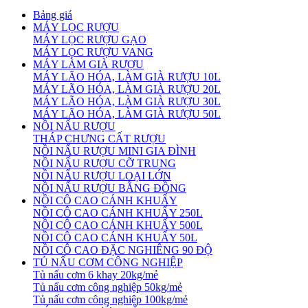
Bảng giá
MÁY LỌC RƯỢU
MÁY LỌC RƯỢU GẠO
MÁY LỌC RƯỢU VANG
MÁY LÀM GIÀ RƯỢU
MÁY LÃO HÓA, LÀM GIÀ RƯỢU 10L
MÁY LÃO HÓA, LÀM GIÀ RƯỢU 20L
MÁY LÃO HÓA, LÀM GIÀ RƯỢU 30L
MÁY LÃO HÓA, LÀM GIÀ RƯỢU 50L
NỒI NẤU RƯỢU
THÁP CHƯNG CẤT RƯỢU
NỒI NẤU RƯỢU MINI GIA ĐÌNH
NỒI NẤU RƯỢU CỠ TRUNG
NỒI NẤU RƯỢU LOẠI LỚN
NỒI NẤU RƯỢU BẰNG ĐỒNG
NỒI CÔ CAO CÁNH KHUẤY
NỒI CÔ CAO CÁNH KHUẤY 250L
NỒI CÔ CAO CÁNH KHUẤY 500L
NỒI CÔ CAO CÁNH KHUẤY 50L
NỒI CÔ CAO ĐẶC NGHIÊNG 90 ĐỘ
TỦ NẤU CƠM CÔNG NGHIỆP
Tủ nấu cơm 6 khay 20kg/mẻ
Tủ nấu cơm công nghiệp 50kg/mẻ
Tủ nấu cơm công nghiệp 100kg/mẻ