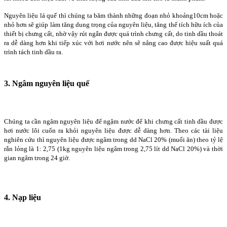
Nguyên liệu lá quế thì chúng ta băm thành những đoạn nhỏ khoảng10cm hoặc
nhỏ hơn sẽ giúp làm tăng dung trọng của nguyên liệu, tăng thể tích hữu ích của
thiết bị chưng cất, nhờ vậy rút ngắn được quá trình chưng cất, do tinh dầu thoát
ra dễ dàng hơn khi tiếp xúc với hơi nước nên sẽ nâng cao được hiệu suất quá
trình tách tinh dầu ra.
3. Ngâm nguyên liệu quế
Chúng ta cần ngâm nguyên liệu để ngậm nước để khi chưng cất tinh dầu được
hơi nước lôi cuốn ra khỏi nguyên liệu được dễ dàng hơn. Theo các tài liệu
nghiên cứu thì nguyên liệu được ngâm trong dd NaCl 20% (muối ăn) theo tỷ lệ
rắn lỏng là 1: 2,75 (1kg nguyên liệu ngâm trong 2,75 lít dd NaCl 20%) và thời
gian ngâm trong 24 giờ.
4. Nạp liệu