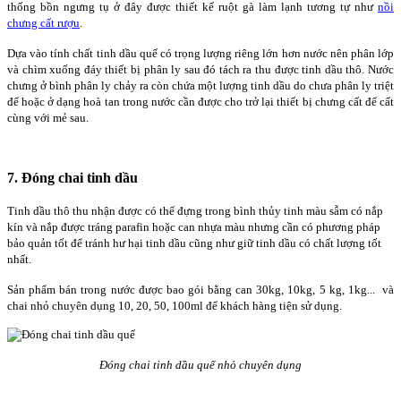
thống bồn ngưng tụ ở đây được thiết kế ruột gà làm lạnh tương tự như
nồi
chưng cất rượu
.
Dựa vào tính chất tinh dầu quế có trọng lượng riêng lớn hơn nước nên phân lớp
và chìm xuống đáy thiết bị phân ly sau đó tách ra thu được tinh dầu thô. Nước
chưng ở bình phân ly chảy ra còn chứa một lượng tinh dầu do chưa phân ly triệt
để hoặc ở dạng hoà tan trong nước cần được cho trở lại thiết bị chưng cất để cất
cùng với mẻ sau.
7. Đóng chai tinh dầu
Tinh dầu thô thu nhận được có thể đựng trong bình thủy tinh màu sẫm có nắp
kín và nắp được tráng parafin hoặc can nhựa màu nhưng cần có phương pháp
bảo quản tốt để tránh hư hại tinh dầu cũng như giữ tinh dầu có chất lượng tốt
nhất.
Sản phẩm bán trong nước được bao gói bằng can 30kg, 10kg, 5 kg, 1kg... và
chai nhỏ chuyên dụng 10, 20, 50, 100ml để khách hàng tiện sử dụng.
Đóng chai tinh dầu quế nhỏ chuyên dụng