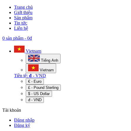
Trang chủ
Giới thiệu
Sản phẩm
Tin tức
Liên hệ
0 sản phẩm
-
0đ
Vietnam
Tiếng Anh
Vietnam
Tiền tệ:
đ
- VND
€ - Euro
£ - Pound Sterling
$ - US Dollar
đ - VND
Tài khoản
Đăng nhập
Đăng ký