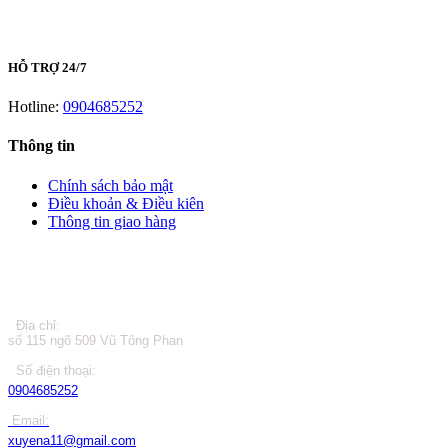
HỖ TRỢ 24/7
Hotline:
0904685252
Thông tin
Chính sách bảo mật
Điều khoản & Điều kiên
Thông tin giao hàng
LIÊN HỆ
Địa chỉ:
số 115 ngõ 509 Vũ Tông Phan
Số điện thoại:
0904685252
Email:
xuyena11@gmail.com