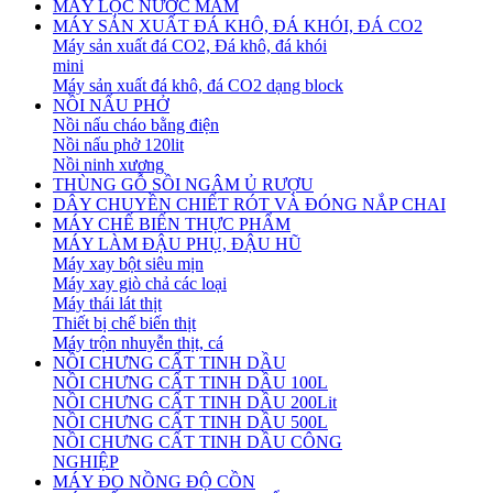
MÁY LỌC NƯỚC MẮM
MÁY SẢN XUẤT ĐÁ KHÔ, ĐÁ KHÓI, ĐÁ CO2
Máy sản xuất đá CO2, Đá khô, đá khói
mini
Máy sản xuất đá khô, đá CO2 dạng block
NỒI NẤU PHỞ
Nồi nấu cháo bằng điện
Nồi nấu phở 120lit
Nồi ninh xương
THÙNG GỖ SỒI NGÂM Ủ RƯỢU
DÂY CHUYỀN CHIẾT RÓT VÀ ĐÓNG NẮP CHAI
MÁY CHẾ BIẾN THỰC PHẨM
MÁY LÀM ĐẬU PHỤ, ĐẬU HŨ
Máy xay bột siêu mịn
Máy xay giò chả các loại
Máy thái lát thịt
Thiết bị chế biến thịt
Máy trộn nhuyễn thịt, cá
NỒI CHƯNG CẤT TINH DẦU
NỒI CHƯNG CẤT TINH DẦU 100L
NỒI CHƯNG CẤT TINH DẦU 200Lit
NỒI CHƯNG CẤT TINH DẦU 500L
NỒI CHƯNG CẤT TINH DẦU CÔNG
NGHIỆP
MÁY ĐO NỒNG ĐỘ CỒN