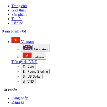
Trang chủ
Giới thiệu
Sản phẩm
Tin tức
Liên hệ
0 sản phẩm
-
0đ
Vietnam
Tiếng Anh
Vietnam
Tiền tệ:
đ
- VND
€ - Euro
£ - Pound Sterling
$ - US Dollar
đ - VND
Tài khoản
Đăng nhập
Đăng ký