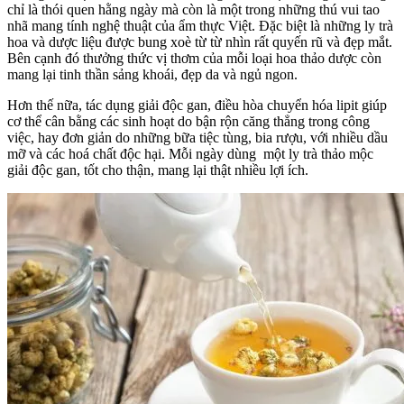
chỉ là thói quen hằng ngày mà còn là một trong những thú vui tao
nhã mang tính nghệ thuật của ẩm thực Việt. Đặc biệt là những ly trà
hoa và dược liệu được bung xoè từ từ nhìn rất quyến rũ và đẹp mắt.
Bên cạnh đó thưởng thức vị thơm của mỗi loại hoa thảo dược còn
mang lại tinh thần sảng khoái, đẹp da và ngủ ngon.
Hơn thế nữa, tác dụng giải độc gan, điều hòa chuyển hóa lipit giúp
cơ thể cân bằng các sinh hoạt do bận rộn căng thẳng trong công
việc, hay đơn giản do những bữa tiệc tùng, bia rượu, với nhiều dầu
mỡ và các hoá chất độc hại. Mỗi ngày dùng một ly trà thảo mộc
giải độc gan, tốt cho thận, mang lại thật nhiều lợi ích.