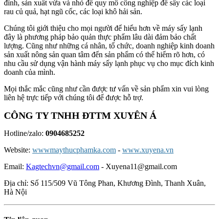
đình, sản xuất vừa và nhỏ đế quy mô công nghiệp để sấy các loại
rau củ quả, hạt ngũ cốc, các loại khô hải sản.
Chúng tôi giới thiệu cho mọi người để hiểu hơn về máy sấy lạnh
đây là phương pháp bảo quản thực phẩm lâu dài đảm bảo chất
lượng. Cũng như những cá nhân, tổ chức, doanh nghiệp kinh doanh
sản xuất nông sản quan tâm đến sản phẩm có thể hiểm rõ hơn, có
nhu cầu sử dụng vận hành máy sấy lạnh phục vụ cho mục đích kinh
doanh của mình.
Mọi thắc mắc cũng như cần được tư vấn về sản phẩm xin vui lòng
liên hệ trực tiếp với chúng tôi để được hỗ trợ.
CÔNG TY TNHH ĐTTM XUYÊN Á
Hotline/zalo:
0904685252
Website:
wwwmaythucphamka.com
-
www.xuyena.vn
Email:
Kagtechvn@gmail.com
- Xuyena11@gmail.com
Địa chỉ: Số 115/509 Vũ Tông Phan, Khương Đình, Thanh Xuân,
Hà Nội