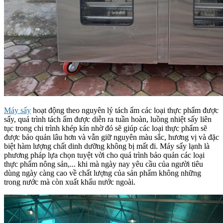
Máy sấy
hoạt động theo nguyên lý tách ẩm các loại thực phẩm được
sấy, quá trình tách ẩm được diễn ra tuần hoàn, luồng nhiệt sấy liên
tục trong chi trình khép kín nhờ đó sẽ giúp các loại thực phẩm sẽ
được bảo quản lâu hơn và vẫn giữ nguyên màu sắc, hương vị và đặc
biệt hàm lượng chất dinh dưỡng không bị mất đi. Máy sấy lạnh là
phương pháp lựa chọn tuyệt vời cho quá trình bảo quản các loại
thực phẩm nông sản,... khi mà ngày nay yêu cầu của người tiêu
dùng ngày càng cao về chất lượng của sản phẩm không những
trong nước mà còn xuất khẩu nước ngoài.