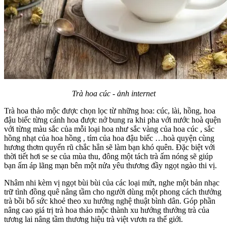
Trà hoa cúc - ảnh internet
Trà hoa thảo mộc được chọn lọc từ những hoa: cúc, lài, hồng, hoa
đậu biếc từng cánh hoa được nở bung ra khi pha với nước hoà quện
với từng màu sắc của mỗi loại hoa như sắc vàng của hoa cúc , sắc
hồng nhạt của hoa hồng , tím của hoa đậu biếc …hoà quyện cùng
hương thơm quyến rũ chắc hẳn sẽ làm bạn khó quên. Đặc biệt với
thời tiết hơi se se của mùa thu, đông một tách trà ấm nóng sẽ giúp
bạn ấm áp lãng mạn bên một nửa yêu thương đầy ngọt ngào thi vị.
Nhâm nhi kèm vị ngọt bùi bùi của các loại mứt, nghe một bản nhạc
trữ tình đồng quê nâng tầm cho người dùng một phong cách thưởng
trà bồi bổ sức khoẻ theo xu hướng nghệ thuật bình dân. Góp phần
nâng cao giá trị trà hoa thảo mộc thành xu hướng thưởng trà của
tương lai nâng tầm thương hiệu trà việt vươn ra thế giới.