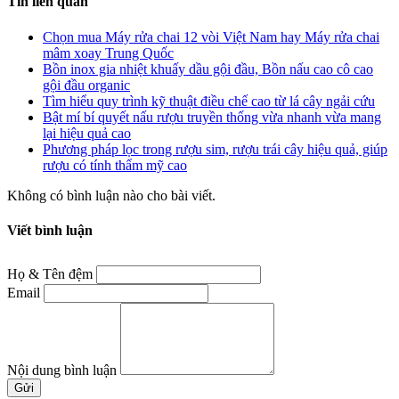
Tin liên quan
Chọn mua Máy rửa chai 12 vòi Việt Nam hay Máy rửa chai
mâm xoay Trung Quốc
Bồn inox gia nhiệt khuấy dầu gội đầu, Bồn nấu cao cô cao
gội đầu organic
Tìm hiểu quy trình kỹ thuật điều chế cao từ lá cây ngải cứu
Bật mí bí quyết nấu rượu truyền thống vừa nhanh vừa mang
lại hiệu quả cao
Phương pháp lọc trong rượu sim, rượu trái cây hiệu quả, giúp
rượu có tính thẩm mỹ cao
Không có bình luận nào cho bài viết.
Viết bình luận
Họ & Tên đệm
Email
Nội dung bình luận