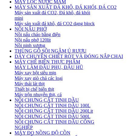
MÁY LỌC NƯỚC MẮM
MÁY SẢN XUẤT ĐÁ KHÔ, ĐÁ KHÓI, ĐÁ CO2
Máy sản xuất đá CO2, Đá khô, đá khói
mini
Máy sản xuất đá khô, đá CO2 dạng block
NỒI NẤU PHỞ
Nồi nấu cháo bằng điện
Nồi nấu phở 120lit
Nồi ninh xương
THÙNG GỖ SỒI NGÂM Ủ RƯỢU
DÂY CHUYỀN CHIẾT RÓT VÀ ĐÓNG NẮP CHAI
MÁY CHẾ BIẾN THỰC PHẨM
MÁY LÀM ĐẬU PHỤ, ĐẬU HŨ
Máy xay bột siêu mịn
Máy xay giò chả các loại
Máy thái lát thịt
Thiết bị chế biến thịt
Máy trộn nhuyễn thịt, cá
NỒI CHƯNG CẤT TINH DẦU
NỒI CHƯNG CẤT TINH DẦU 100L
NỒI CHƯNG CẤT TINH DẦU 200Lit
NỒI CHƯNG CẤT TINH DẦU 500L
NỒI CHƯNG CẤT TINH DẦU CÔNG
NGHIỆP
MÁY ĐO NỒNG ĐỘ CỒN