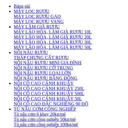
Bảng giá
MÁY LỌC RƯỢU
MÁY LỌC RƯỢU GẠO
MÁY LỌC RƯỢU VANG
MÁY LÀM GIÀ RƯỢU
MÁY LÃO HÓA, LÀM GIÀ RƯỢU 10L
MÁY LÃO HÓA, LÀM GIÀ RƯỢU 20L
MÁY LÃO HÓA, LÀM GIÀ RƯỢU 30L
MÁY LÃO HÓA, LÀM GIÀ RƯỢU 50L
NỒI NẤU RƯỢU
THÁP CHƯNG CẤT RƯỢU
NỒI NẤU RƯỢU MINI GIA ĐÌNH
NỒI NẤU RƯỢU CỠ TRUNG
NỒI NẤU RƯỢU LOẠI LỚN
NỒI NẤU RƯỢU BẰNG ĐỒNG
NỒI CÔ CAO CÁNH KHUẤY
NỒI CÔ CAO CÁNH KHUẤY 250L
NỒI CÔ CAO CÁNH KHUẤY 500L
NỒI CÔ CAO CÁNH KHUẤY 50L
NỒI CÔ CAO ĐẶC NGHIÊNG 90 ĐỘ
TỦ NẤU CƠM CÔNG NGHIỆP
Tủ nấu cơm 6 khay 20kg/mẻ
Tủ nấu cơm công nghiệp 50kg/mẻ
Tủ nấu cơm công nghiệp 100kg/mẻ