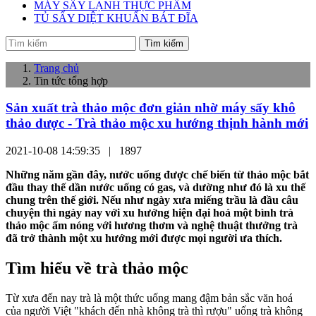
MÁY SẤY LẠNH THỰC PHẨM
TỦ SẤY DIỆT KHUẨN BÁT ĐĨA
Tìm kiếm
Trang chủ
Tin tức tổng hợp
Sản xuất trà thảo mộc đơn giản nhờ máy sấy khô
thảo dược - Trà thảo mộc xu hướng thịnh hành mới
2021-10-08 14:59:35 |
1897
Những năm gần đây, nước uống được chế biến từ thảo mộc bắt
đầu thay thế dần nước uống có gas, và dường như đó là xu thế
chung trên thế giới. Nếu như ngày xưa miếng trầu là đầu câu
chuyện thì ngày nay với xu hướng hiện đại hoá một bình trà
thảo mộc ấm nóng với hương thơm và nghệ thuật thưởng trà
đã trở thành một xu hướng mới được mọi người ưa thích.
Tìm hiểu về trà thảo mộc
Từ xưa đến nay trà là một thức uống mang đậm bản sắc văn hoá
của người Việt "khách đến nhà không trà thì rượu" uống trà không